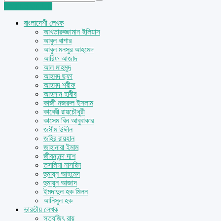
Login
Sign Up
বাংলাদেশী লেখক
আখতারুজ্জামান ইলিয়াস
আবুল বাশার
আবুল মনসুর আহমেদ
আরিফ আজাদ
আল মাহমুদ
আহমদ ছফা
আহমদ শরীফ
আহসান হাবীব
কাজী নজরুল ইসলাম
কাবেরী রায়চৌধুরী
কাসেম বিন আবুবাকার
জসীম উদ্দীন
জহির রায়হান
জাহানারা ইমাম
জীবনানন্দ দাশ
তসলিমা নাসরিন
হুমায়ূন আহমেদ
হুমায়ুন আজাদ
ইমদাদুল হক মিলন
আনিসুল হক
ভারতীয় লেখক
সত্যজিৎ রায়