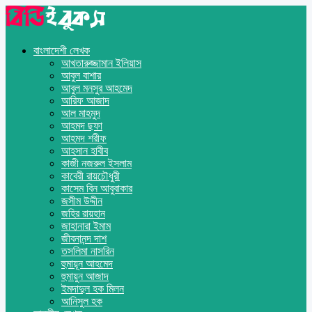
বাংলাদেশী লেখক
আখতারুজ্জামান ইলিয়াস
আবুল বাশার
আবুল মনসুর আহমেদ
আরিফ আজাদ
আল মাহমুদ
আহমদ ছফা
আহমদ শরীফ
আহসান হাবীব
কাজী নজরুল ইসলাম
কাবেরী রায়চৌধুরী
কাসেম বিন আবুবাকার
জসীম উদ্দীন
জহির রায়হান
জাহানারা ইমাম
জীবনানন্দ দাশ
তসলিমা নাসরিন
হুমায়ূন আহমেদ
হুমায়ুন আজাদ
ইমদাদুল হক মিলন
আনিসুল হক