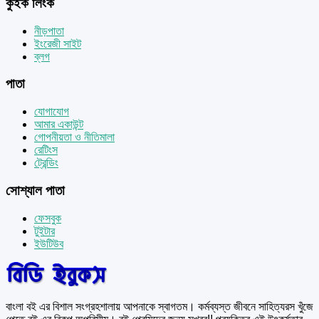
কুইক লিংক
নীড়পাতা
ইংরেজী সাইট
ব্লগ
পাতা
যোগাযোগ
আমার একাউন্ট
গোপনীয়তা ও নীতিমালা
রেটিংস
ট্রেন্ডিং
সোশ্যাল পাতা
ফেসবুক
টুইটার
ইউটিউব
বাংলা বই এর বিশাল সংগ্রহশালায় আপনাকে স্বাগতম। কর্মব্যস্ত জীবনে সাহিত্যরস খুঁজে