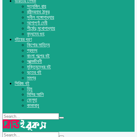
ভারতীয় লেখক
সত্যজিৎ রায়
রবীন্দ্রনাথ ঠাকুর
সুনীল গঙ্গোপাধ্যায়
আশাপূর্ণা দেবী
শীর্ষেন্দু মুখোপাধ্যায়
বুদ্ধদেব গুহ
বইয়ের ধরণ
কিশোর সাহিত্য
প্রবন্ধ
বাংলা গল্পের বই
আত্মজীবনী
মুক্তিযুদ্ধের বই
ভূতের বই
সমগ্র
সিরিজ বই
হিমু
মিসির আলি
ফেলুদা
কাকাবাবু