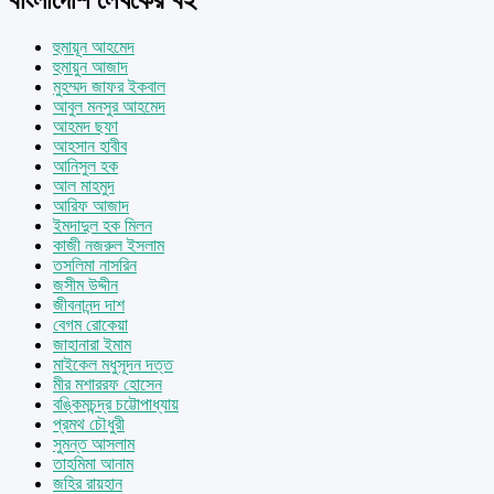
হুমায়ূন আহমেদ
হুমায়ুন আজাদ
মুহম্মদ জাফর ইকবাল
আবুল মনসুর আহমেদ
আহমদ ছফা
আহসান হাবীব
আনিসুল হক
আল মাহমুদ
আরিফ আজাদ
ইমদাদুল হক মিলন
কাজী নজরুল ইসলাম
তসলিমা নাসরিন
জসীম উদ্দীন
জীবনানন্দ দাশ
বেগম রোকেয়া
জাহানারা ইমাম
মাইকেল মধুসূদন দত্ত
মীর মশাররফ হোসেন
বঙ্কিমচন্দ্র চট্টোপাধ্যায়
প্রমথ চৌধুরী
সুমন্ত আসলাম
তাহমিমা আনাম
জহির রায়হান