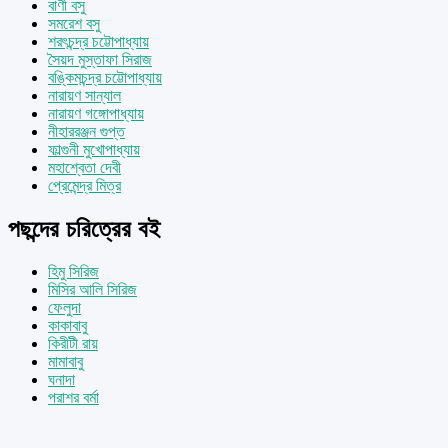
বাণী বসু
সমরেশ বসু
শরৎচন্দ্র চট্টোপাধ্যায়
সৈয়দ মুস্তাফা সিরাজ
বঙ্কিমচন্দ্র চট্টোপাধ্যায়
নারায়ণ সান্যাল
নারায়ণ গঙ্গোপাধ্যায়
নীহাররঞ্জন গুপ্ত
ফাল্গুনী মুখোপাধ্যায়
মহাশ্বেতা দেবী
প্রেমেন্দ্র মিত্র
পছন্দের চরিত্রের বই
হিমু সিরিজ
মিসির আলি সিরিজ
ফেলুদা
কাকাবাবু
কিরীটী রায়
মামাবাবু
ঘনাদা
পরাশর বর্মা