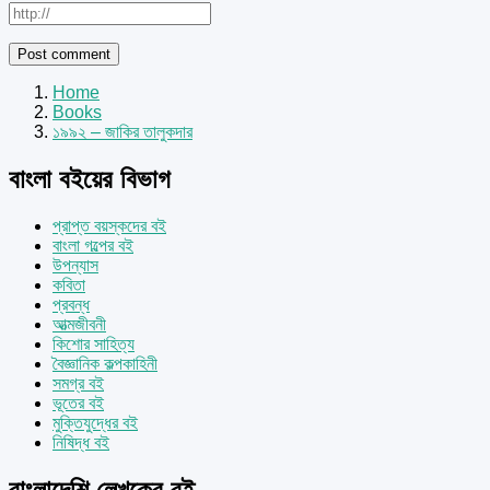
Home
Books
১৯৯২ – জাকির তালুকদার
বাংলা বইয়ের বিভাগ
প্রাপ্ত বয়স্কদের বই
বাংলা গল্পের বই
উপন্যাস
কবিতা
প্রবন্ধ
আত্মজীবনী
কিশোর সাহিত্য
বৈজ্ঞানিক কল্পকাহিনী
সমগ্র বই
ভূতের বই
মুক্তিযুদ্ধের বই
নিষিদ্ধ বই
বাংলাদেশি লেখকের বই