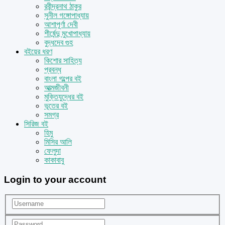
রবীন্দ্রনাথ ঠাকুর
সুনীল গঙ্গোপাধ্যায়
আশাপূর্ণা দেবী
শীর্ষেন্দু মুখোপাধ্যায়
বুদ্ধদেব গুহ
বইয়ের ধরণ
কিশোর সাহিত্য
প্রবন্ধ
বাংলা গল্পের বই
আত্মজীবনী
মুক্তিযুদ্ধের বই
ভূতের বই
সমগ্র
সিরিজ বই
হিমু
মিসির আলি
ফেলুদা
কাকাবাবু
Login to your account