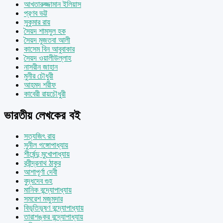
আখতারুজ্জামান ইলিয়াস
প্রণব ভট্ট
সুকুমার রায়
সৈয়দ শামসুল হক
সৈয়দ মুজতবা আলী
কাসেম বিন আবুবাকার
সৈয়দ ওয়ালীউল্লাহ
নাসরীন জাহান
মুনীর চৌধুরী
আহমদ শরীফ
কাবেরী রায়চৌধুরী
ভারতীয় লেখকের বই
সত্যজিৎ রায়
সুনীল গঙ্গোপাধ্যায়
শীর্ষেন্দু মুখোপাধ্যায়
রবীন্দ্রনাথ ঠাকুর
আশাপূর্ণা দেবী
বুদ্ধদেব গুহ
মানিক বন্দ্যোপাধ্যায়
সমরেশ মজুমদার
বিভূতিভূষণ বন্দ্যোপাধ্যায়
তারাশঙ্কর বন্দ্যোপাধ্যায়