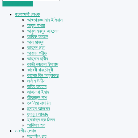
Login
Sign Up
বাংলাদেশী লেখক
আখতারুজ্জামান ইলিয়াস
আবুল বাশার
আবুল মনসুর আহমেদ
আরিফ আজাদ
আল মাহমুদ
আহমদ ছফা
আহমদ শরীফ
আহসান হাবীব
কাজী নজরুল ইসলাম
কাবেরী রায়চৌধুরী
কাসেম বিন আবুবাকার
জসীম উদ্দীন
জহির রায়হান
জাহানারা ইমাম
জীবনানন্দ দাশ
তসলিমা নাসরিন
হুমায়ূন আহমেদ
হুমায়ুন আজাদ
ইমদাদুল হক মিলন
আনিসুল হক
ভারতীয় লেখক
সত্যজিৎ রায়