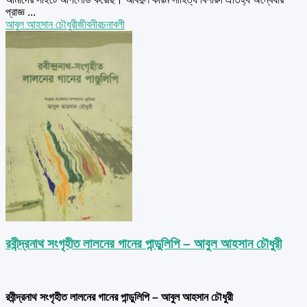
প্রাজ্ঞ ...
আবুল আহসান চৌধুরী
জীবনী
রচনাবলী
রবীন্দ্রনাথ সংগৃহীত লালনের গানের পান্ডুলিপি – আবুল আহসান চৌধুরী
রবীন্দ্রনাথ সংগৃহীত লালনের গানের পান্ডুলিপি – আবুল আহসান চৌধুরী