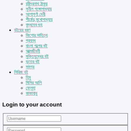
রবীন্দ্রনাথ ঠাকুর
সুনীল গঙ্গোপাধ্যায়
আশাপূর্ণা দেবী
শীর্ষেন্দু মুখোপাধ্যায়
বুদ্ধদেব গুহ
বইয়ের ধরণ
কিশোর সাহিত্য
প্রবন্ধ
বাংলা গল্পের বই
আত্মজীবনী
মুক্তিযুদ্ধের বই
ভূতের বই
সমগ্র
সিরিজ বই
হিমু
মিসির আলি
ফেলুদা
কাকাবাবু
Login to your account