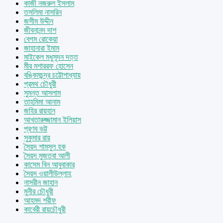
কাজী নজরুল ইসলাম
তসলিমা নাসরিন
জসীম উদ্দীন
জীবনানন্দ দাশ
বেগম রোকেয়া
জাহানারা ইমাম
মাইকেল মধুসূদন দত্ত
মীর মশাররফ হোসেন
বঙ্কিমচন্দ্র চট্টোপাধ্যায়
প্রমথ চৌধুরী
সুমন্ত আসলাম
তাহমিমা আনাম
জহির রায়হান
আখতারুজ্জামান ইলিয়াস
প্রণব ভট্ট
সুকুমার রায়
সৈয়দ শামসুল হক
সৈয়দ মুজতবা আলী
কাসেম বিন আবুবাকার
সৈয়দ ওয়ালীউল্লাহ
নাসরীন জাহান
মুনীর চৌধুরী
আহমদ শরীফ
কাবেরী রায়চৌধুরী