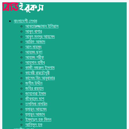
বাংলাদেশী লেখক
আখতারুজ্জামান ইলিয়াস
আবুল বাশার
আবুল মনসুর আহমেদ
আরিফ আজাদ
আল মাহমুদ
আহমদ ছফা
আহমদ শরীফ
আহসান হাবীব
কাজী নজরুল ইসলাম
কাবেরী রায়চৌধুরী
কাসেম বিন আবুবাকার
জসীম উদ্দীন
জহির রায়হান
জাহানারা ইমাম
জীবনানন্দ দাশ
তসলিমা নাসরিন
হুমায়ূন আহমেদ
হুমায়ুন আজাদ
ইমদাদুল হক মিলন
আনিসুল হক