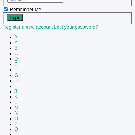
Remember Me
Register a new account
Lost your password?
#
A
B
C
D
E
F
G
H
I
J
K
L
M
N
O
P
Q
R