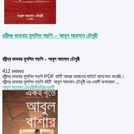
রবীন্দ্র ভাবনায় মুসলিম পড়শি – আবুল আহসান চৌধুরী
রবীন্দ্র ভাবনায় মুসলিম পড়শি – আবুল আহসান চৌধুরী
412 views
রবীন্দ্র ভাবনায় মুসলিম পড়শি PDF বইটি আমরা আমাদের সাইটে আপলোড করেছি।
রবীন্দ্র ভাবনায় মুসলিম পড়শি বইটি আবুল আহসান চৌধুরী এর একটি অসাধারন ...
আবুল আহসান চৌধুরী
জীবনী
রচনাবলী