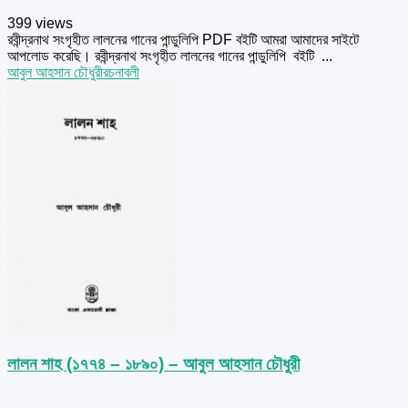
399 views
রবীন্দ্রনাথ সংগৃহীত লালনের গানের পান্ডুলিপি PDF বইটি আমরা আমাদের সাইটে
আপলোড করেছি। রবীন্দ্রনাথ সংগৃহীত লালনের গানের পান্ডুলিপি বইটি ...
আবুল আহসান চৌধুরী
রচনাবলী
লালন শাহ (১৭৭৪ – ১৮৯০) – আবুল আহসান চৌধুরী