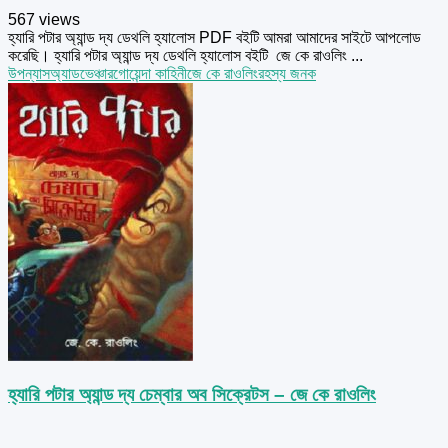
567 views
হ্যারি পটার অ্যান্ড দ্য ডেথলি হ্যালোস PDF বইটি আমরা আমাদের সাইটে আপলোড
করেছি। হ্যারি পটার অ্যান্ড দ্য ডেথলি হ্যালোস বইটি জে কে রাওলিং ...
উপন্যাস
অ্যাডভেঞ্চার
গোয়েন্দা কাহিনী
জে কে রাওলিং
রহস্য জনক
হ্যারি পটার অ্যান্ড দ্য চেম্বার অব সিক্রেটস – জে কে রাওলিং