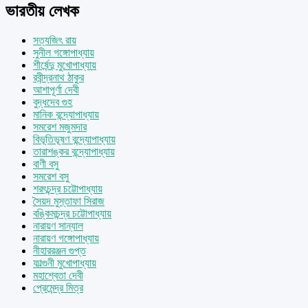
ভারতীয় লেখক
সত্যজিৎ রায়
সুনীল গঙ্গোপাধ্যায়
শীর্ষেন্দু মুখোপাধ্যায়
রবীন্দ্রনাথ ঠাকুর
আশাপূর্ণা দেবী
বুদ্ধদেব গুহ
মানিক বন্দ্যোপাধ্যায়
সমরেশ মজুমদার
বিভূতিভূষণ বন্দ্যোপাধ্যায়
তারাশঙ্কর বন্দ্যোপাধ্যায়
বাণী বসু
সমরেশ বসু
শরৎচন্দ্র চট্টোপাধ্যায়
সৈয়দ মুস্তাফা সিরাজ
বঙ্কিমচন্দ্র চট্টোপাধ্যায়
নারায়ণ সান্যাল
নারায়ণ গঙ্গোপাধ্যায়
নীহাররঞ্জন গুপ্ত
ফাল্গুনী মুখোপাধ্যায়
মহাশ্বেতা দেবী
প্রেমেন্দ্র মিত্র