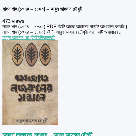
লালন শাহ (১৭৭৪ – ১৮৯০) – আবুল আহসান চৌধুরী
473 views
লালন শাহ (১৭৭৪ – ১৮৯০) PDF বইটি আমরা আমাদের সাইটে আপলোড করেছি।
লালন শাহ (১৭৭৪ – ১৮৯০) বইটি আবুল আহসান চৌধুরী এর একটি অসাধারন ...
আবুল আহসান চৌধুরী
জীবনী
রচনাবলী
অজ্ঞাত নজরুলের সন্ধানে – আবুল আহসান চৌধুরী