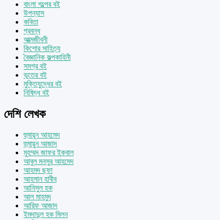
বাংলা গল্পের বই
উপন্যাস
কবিতা
প্রবন্ধ
আত্মজীবনী
কিশোর সাহিত্য
বৈজ্ঞানিক কল্পকাহিনী
সমগ্র বই
ভূতের বই
মুক্তিযুদ্ধের বই
নিষিদ্ধ বই
দেশি লেখক
হুমায়ূন আহমেদ
হুমায়ুন আজাদ
মুহম্মদ জাফর ইকবাল
আবুল মনসুর আহমেদ
আহমদ ছফা
আহসান হাবীব
আনিসুল হক
আল মাহমুদ
আরিফ আজাদ
ইমদাদুল হক মিলন