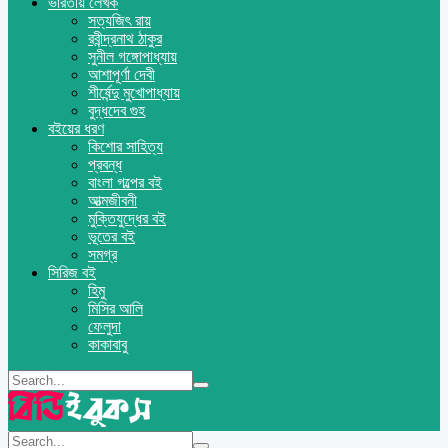
ভারতীয় লেখক
সত্যজিৎ রায়
রবীন্দ্রনাথ ঠাকুর
সুনীল গঙ্গোপাধ্যায়
আশাপূর্ণা দেবী
শীর্ষেন্দু মুখোপাধ্যায়
বুদ্ধদেব গুহ
বইয়ের ধরণ
কিশোর সাহিত্য
প্রবন্ধ
বাংলা গল্পের বই
আত্মজীবনী
মুক্তিযুদ্ধের বই
ভূতের বই
সমগ্র
সিরিজ বই
হিমু
মিসির আলি
ফেলুদা
কাকাবাবু