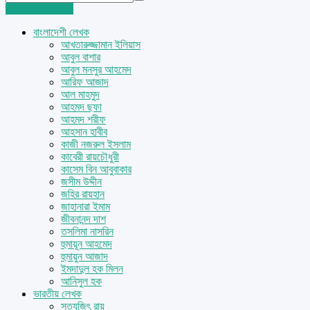
Login
Sign Up
বাংলাদেশী লেখক
আখতারুজ্জামান ইলিয়াস
আবুল বাশার
আবুল মনসুর আহমেদ
আরিফ আজাদ
আল মাহমুদ
আহমদ ছফা
আহমদ শরীফ
আহসান হাবীব
কাজী নজরুল ইসলাম
কাবেরী রায়চৌধুরী
কাসেম বিন আবুবাকার
জসীম উদ্দীন
জহির রায়হান
জাহানারা ইমাম
জীবনানন্দ দাশ
তসলিমা নাসরিন
হুমায়ূন আহমেদ
হুমায়ুন আজাদ
ইমদাদুল হক মিলন
আনিসুল হক
ভারতীয় লেখক
সত্যজিৎ রায়