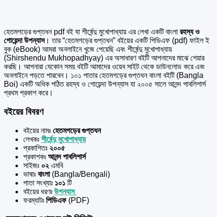
হেতমগড়ের গুপ্তধন pdf বই যা শীর্ষেন্দু মুখোপাধ্যায় এর
লেখা একটি বাংলা
রহস্য ও
গোয়েন্দা উপন্যাস
। তার “হেতমগড়ের গুপ্তধন” বইয়ের একটি পিডিএফ (pdf) ফাইল ই
বুক (eBook) আমরা অনলাইনে খুজে পেয়েছি এবং শীর্ষেন্দু মুখোপাধ্যায়
(Shirshendu Mukhopadhyay) এর অসাধারণ বইটি আপনাদের মাঝে শেয়ার
করছি। আপনারা যেকোন সময় বইটি আমাদের ওয়েব সাইট থেকে ডাউনলোড করে এবং
অনলাইনে পড়তে পারবেন। ১০১ পাতার হেতমগড়ের গুপ্তধন বাংলা বইটি (Bangla
Boi) একটি অধিক পঠিত রহস্য ও গোয়েন্দা উপন্যাস যা ২০০৫ সালে আনন্দ পাবলিশার্স
প্রথম প্রকাশ করে।
বইয়ের বিবরণ
বইয়ের নামঃ
হেতমগড়ের গুপ্তধন
লেখকঃ
শীর্ষেন্দু মুখোপাধ্যায়
প্রকাশিতঃ
২০০৫
প্রকাশকঃ
আনন্দ পাবলিশার্স
সাইজঃ
০২
এমবি
ভাষাঃ
বাংলা
(Bangla/Bengali)
পাতা সংখ্যাঃ
১০১
টি
বইয়ের ধরণঃ
উপন্যাস
ফরম্যাটঃ
পিডিএফ
(PDF)