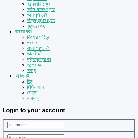
রবীন্দ্রনাথ ঠাকুর
সুনীল গঙ্গোপাধ্যায়
আশাপূর্ণা দেবী
শীর্ষেন্দু মুখোপাধ্যায়
বুদ্ধদেব গুহ
বইয়ের ধরণ
কিশোর সাহিত্য
প্রবন্ধ
বাংলা গল্পের বই
আত্মজীবনী
মুক্তিযুদ্ধের বই
ভূতের বই
সমগ্র
সিরিজ বই
হিমু
মিসির আলি
ফেলুদা
কাকাবাবু
Login to your account