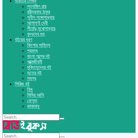
ভারতীয় লেখক
সত্যজিৎ রায়
রবীন্দ্রনাথ ঠাকুর
সুনীল গঙ্গোপাধ্যায়
আশাপূর্ণা দেবী
শীর্ষেন্দু মুখোপাধ্যায়
বুদ্ধদেব গুহ
বইয়ের ধরণ
কিশোর সাহিত্য
প্রবন্ধ
বাংলা গল্পের বই
আত্মজীবনী
মুক্তিযুদ্ধের বই
ভূতের বই
সমগ্র
সিরিজ বই
হিমু
মিসির আলি
ফেলুদা
কাকাবাবু