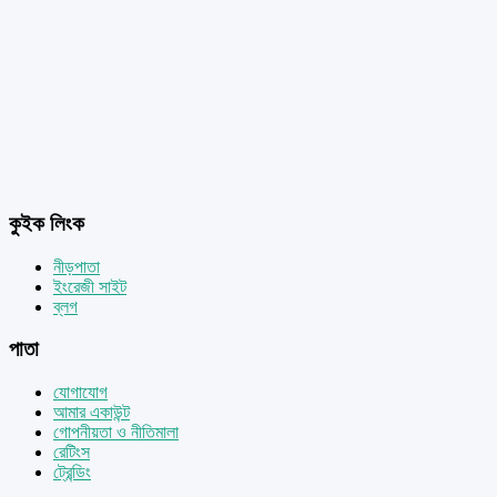
কুইক লিংক
নীড়পাতা
ইংরেজী সাইট
ব্লগ
পাতা
যোগাযোগ
আমার একাউন্ট
গোপনীয়তা ও নীতিমালা
রেটিংস
ট্রেন্ডিং