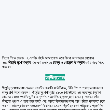
নিচের লিংক থেকে ০২ এমবির বইটি ডাউনলোড করে কিংবা অনলাইনে যেকোন
সময়
শীর্ষেন্দু মুখোপাধ্যায়
এর এই জনপ্রিয়
রহস্য ও গোয়েন্দা
উপন্যাস
বইটি পড়ে নিতে
পারবেন।
ডাউনলোড
শীর্ষেন্দু মুখোপাধ্যায় একজন ভারতীয় বাঙালি সাহিত্যিক, যিনি শিশু ও প্রাপ্তবয়স্কদের
জন্য গল্প লিখে থাকেন। শীর্ষেন্দু মুখোপাধ্যায় ১৯৩৫ খ্রিস্টাব্দের ২রা নভেম্বর ব্রিটিশ
ভারতের বেঙ্গল প্রেসিডেন্সির অন্তর্গত ময়মনসিংহে জন্মগ্রহণ করেন। যেখানে তাঁর
জীবনের প্রথম এগারো বছর কাটে এবং ভারত বিভাজনের সময় তাঁর পরিবার কলকাতা চলে
আসে। তার প্রথম গল্প জলতরঙ্গ শিরোনামে ১৯৫৯ খ্রিস্টাব্দে দেশ পত্রিকায় প্রকাশিত