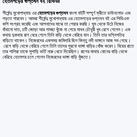
হেতমগড়ের গুপ্তধন বই রিভিউঃ
শীর্ষেন্দু মুখোপাধ্যায় এর
হেতমগড়ের গুপ্তধন
বাংলা বইটি সম্পুর্ণ ফ্রীতে ডাউনলোড এবং
পড়তে পারবেন। আমরা শীর্ষেন্দু মুখোপাধ্যায় এর হেতমগড়ের গুপ্তধন বই এর পিডিএফ
কপি সংগ্রহ করেছি এবং আপনাদের মাঝে তা শেয়ার করছি। ঘুম থেকে উঠে নিজের
বাঁধানো দাত, চটি জোড়া আর গামছা খুঁজে না পেয়ে মাধব চৌধুরী খুব রেগে গেলেন। এক
কথায় দুকথায় রাগ বেরে গেলে তিনি বাড়ি থেকে বেরিয়ে যান। তিনি তার ভগ্নিপতির
বাড়িতে থাকেন। নিজেরদের একসময় জমিদারি ছিল কিন্তু নদী ভাঙ্গনে আজ সব গেছে।
রেগে বাড়ি থেকে বেরিয়ে গেলে তিনি তাদের পুরনো ভাঙ্গা বাড়ির খোঁজ করেন। বিয়ের রাতে
তার শালিরা তাকে সুপাড়ি ভর্তি নারু খেতে দিয়েছিল। রাগের মাথায় বোনের বাড়ি থেকে
বেরিয়ে হেতমগর চলে গেলেন নিজেরদের ভাঙ্গা বাড়ি খুঁজতে।