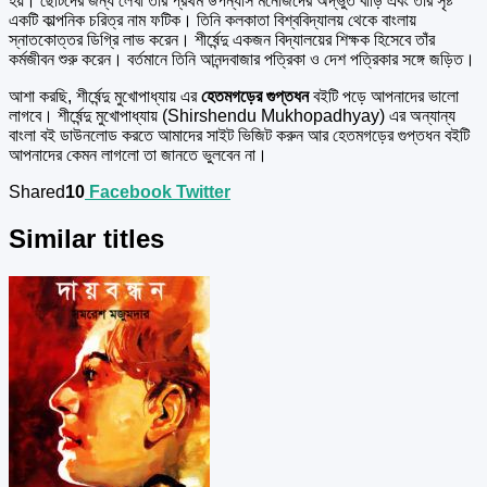
হয়। ছোটদের জন্য লেখা তার প্রথম উপন্যাস মনোজদের অদ্ভুত বাড়ি এবং তার সৃষ্ট
একটি কাল্পনিক চরিত্র নাম ফটিক। তিনি কলকাতা বিশ্ববিদ্যালয় থেকে বাংলায়
স্নাতকোত্তর ডিগ্রি লাভ করেন। শীর্ষেন্দু একজন বিদ্যালয়ের শিক্ষক হিসেবে তাঁর
কর্মজীবন শুরু করেন। বর্তমানে তিনি আনন্দবাজার পত্রিকা ও দেশ পত্রিকার সঙ্গে জড়িত।
আশা করছি, শীর্ষেন্দু মুখোপাধ্যায় এর
হেতমগড়ের গুপ্তধন
বইটি পড়ে আপনাদের ভালো
লাগবে। শীর্ষেন্দু মুখোপাধ্যায় (Shirshendu Mukhopadhyay) এর অন্যান্য
বাংলা বই ডাউনলোড করতে আমাদের সাইট ভিজিট করুন আর হেতমগড়ের গুপ্তধন বইটি
আপনাদের কেমন লাগলো তা জানতে ভুলবেন না।
Shared
10
Facebook
Twitter
Similar titles