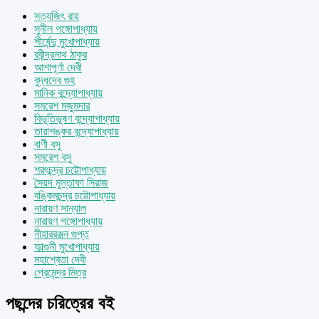
সত্যজিৎ রায়
সুনীল গঙ্গোপাধ্যায়
শীর্ষেন্দু মুখোপাধ্যায়
রবীন্দ্রনাথ ঠাকুর
আশাপূর্ণা দেবী
বুদ্ধদেব গুহ
মানিক বন্দ্যোপাধ্যায়
সমরেশ মজুমদার
বিভূতিভূষণ বন্দ্যোপাধ্যায়
তারাশঙ্কর বন্দ্যোপাধ্যায়
বাণী বসু
সমরেশ বসু
শরৎচন্দ্র চট্টোপাধ্যায়
সৈয়দ মুস্তাফা সিরাজ
বঙ্কিমচন্দ্র চট্টোপাধ্যায়
নারায়ণ সান্যাল
নারায়ণ গঙ্গোপাধ্যায়
নীহাররঞ্জন গুপ্ত
ফাল্গুনী মুখোপাধ্যায়
মহাশ্বেতা দেবী
প্রেমেন্দ্র মিত্র
পছন্দের চরিত্রের বই