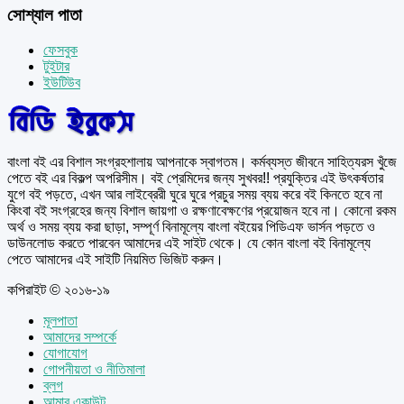
সোশ্যাল পাতা
ফেসবুক
টুইটার
ইউটিউব
বাংলা বই এর বিশাল সংগ্রহশালায় আপনাকে স্বাগতম। কর্মব্যস্ত জীবনে সাহিত্যরস খুঁজে
পেতে বই এর বিকল্প অপরিসীম। বই প্রেমিদের জন্য সুখবর!! প্রযুক্তির এই উৎকর্ষতার
যুগে বই পড়তে, এখন আর লাইব্রেরী ঘুরে ঘুরে প্রচুর সময় ব্যয় করে বই কিনতে হবে না
কিংবা বই সংগ্রহের জন্য বিশাল জায়গা ও রক্ষণাবেক্ষণের প্রয়োজন হবে না। কোনো রকম
অর্থ ও সময় ব্যয় করা ছাড়া, সম্পূর্ণ বিনামূল্যে বাংলা বইয়ের পিডিএফ ভার্সন পড়তে ও
ডাউনলোড করতে পারবেন আমাদের এই সাইট থেকে। যে কোন বাংলা বই বিনামূল্যে
পেতে আমাদের এই সাইটি নিয়মিত ভিজিট করুন।
কপিরাইট © ২০১৬-১৯
মূলপাতা
আমাদের সম্পর্কে
যোগাযোগ
গোপনীয়তা ও নীতিমালা
ব্লগ
আমার একাউন্ট