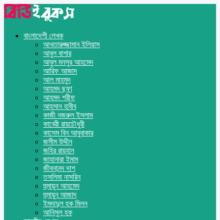
বাংলাদেশী লেখক
আখতারুজ্জামান ইলিয়াস
আবুল বাশার
আবুল মনসুর আহমেদ
আরিফ আজাদ
আল মাহমুদ
আহমদ ছফা
আহমদ শরীফ
আহসান হাবীব
কাজী নজরুল ইসলাম
কাবেরী রায়চৌধুরী
কাসেম বিন আবুবাকার
জসীম উদ্দীন
জহির রায়হান
জাহানারা ইমাম
জীবনানন্দ দাশ
তসলিমা নাসরিন
হুমায়ূন আহমেদ
হুমায়ুন আজাদ
ইমদাদুল হক মিলন
আনিসুল হক