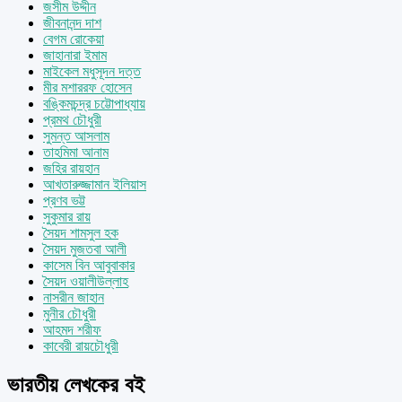
জসীম উদ্দীন
জীবনানন্দ দাশ
বেগম রোকেয়া
জাহানারা ইমাম
মাইকেল মধুসূদন দত্ত
মীর মশাররফ হোসেন
বঙ্কিমচন্দ্র চট্টোপাধ্যায়
প্রমথ চৌধুরী
সুমন্ত আসলাম
তাহমিমা আনাম
জহির রায়হান
আখতারুজ্জামান ইলিয়াস
প্রণব ভট্ট
সুকুমার রায়
সৈয়দ শামসুল হক
সৈয়দ মুজতবা আলী
কাসেম বিন আবুবাকার
সৈয়দ ওয়ালীউল্লাহ
নাসরীন জাহান
মুনীর চৌধুরী
আহমদ শরীফ
কাবেরী রায়চৌধুরী
ভারতীয় লেখকের বই