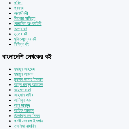
কবিতা
প্রবন্ধ
আত্মজীবনী
কিশোর সাহিত্য
বৈজ্ঞানিক কল্পকাহিনী
সমগ্র বই
ভূতের বই
মুক্তিযুদ্ধের বই
নিষিদ্ধ বই
বাংলাদেশি লেখকের বই
হুমায়ূন আহমেদ
হুমায়ুন আজাদ
মুহম্মদ জাফর ইকবাল
আবুল মনসুর আহমেদ
আহমদ ছফা
আহসান হাবীব
আনিসুল হক
আল মাহমুদ
আরিফ আজাদ
ইমদাদুল হক মিলন
কাজী নজরুল ইসলাম
তসলিমা নাসরিন