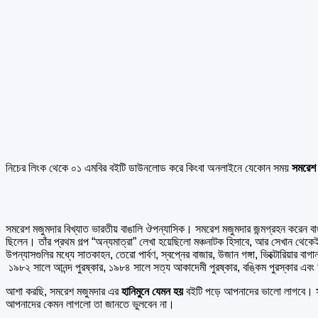
নিচের লিংক থেকে ০১ এমবির বইটি ডাউনলোড করে কিংবা অনলাইনে যেকোন সময়
সমরেশ 
সমরেশ মজুমদার বিখ্যাত ভারতীয় বাঙালি ঔপন্যাসিক। সমরেশ মজুমদার জন্মগ্রহন করেন বাংল
ছিলেন। তাঁর প্রথম গল্প “অন্যমাত্রা” লেখা হয়েছিলো মঞ্চনাটক হিসাবে, আর সেখান থ
উপন্যাসগুলির মধ্যে সাতকাহন, তেরো পার্বণ, স্বপ্নের বাজার, উজান গঙ্গা, ভিক্টোরিয়া
১৯৮২ সালে আনন্দ পুরষ্কার, ১৯৮৪ সালে সত্য আকাদেমী পুরষ্কার, বঙ্কিম পুরস্কার এ
আশা করছি, সমরেশ মজুমদার এর
হানিমুনে যেমন হয়
বইটি পড়ে আপনাদের ভালো লাগবে। 
আপনাদের কেমন লাগলো তা জানতে ভুলবেন না।