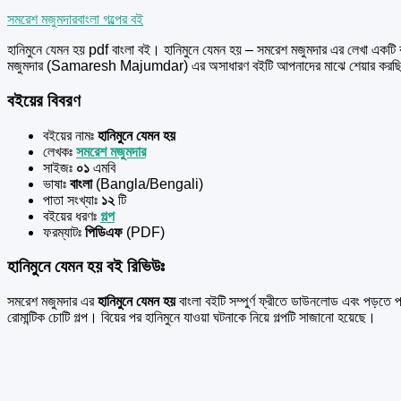
সমরেশ মজুমদার
বাংলা গল্পের বই
হানিমুনে যেমন হয় pdf বাংলা বই। হানিমুনে যেমন হয় – সমরেশ মজুমদার এর
লেখা একটি 
মজুমদার (Samaresh Majumdar) এর অসাধারণ বইটি আপনাদের মাঝে শেয়ার করছি
বইয়ের বিবরণ
বইয়ের নামঃ
হানিমুনে যেমন হয়
লেখকঃ
সমরেশ মজুমদার
সাইজঃ
০১
এমবি
ভাষাঃ
বাংলা
(Bangla/Bengali)
পাতা সংখ্যাঃ
১২
টি
বইয়ের ধরণঃ
গল্প
ফরম্যাটঃ
পিডিএফ
(PDF)
হানিমুনে যেমন হয় বই রিভিউঃ
সমরেশ মজুমদার এর
হানিমুনে যেমন হয়
বাংলা বইটি সম্পুর্ণ ফ্রীতে ডাউনলোড এবং পড়ত
রোমান্টিক চোটি গল্প। বিয়ের পর হানিমুনে যাওয়া ঘটনাকে নিয়ে গল্পটি সাজানো হয়েছে।