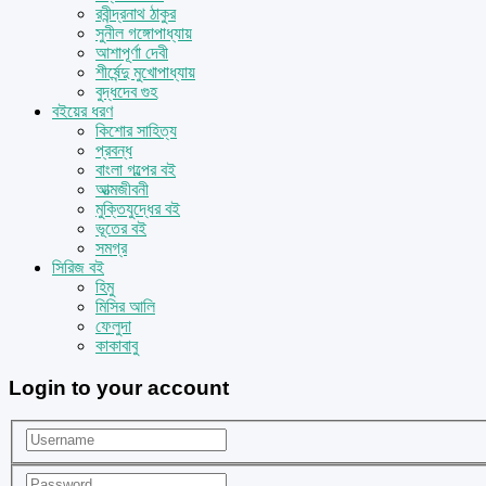
রবীন্দ্রনাথ ঠাকুর
সুনীল গঙ্গোপাধ্যায়
আশাপূর্ণা দেবী
শীর্ষেন্দু মুখোপাধ্যায়
বুদ্ধদেব গুহ
বইয়ের ধরণ
কিশোর সাহিত্য
প্রবন্ধ
বাংলা গল্পের বই
আত্মজীবনী
মুক্তিযুদ্ধের বই
ভূতের বই
সমগ্র
সিরিজ বই
হিমু
মিসির আলি
ফেলুদা
কাকাবাবু
Login to your account