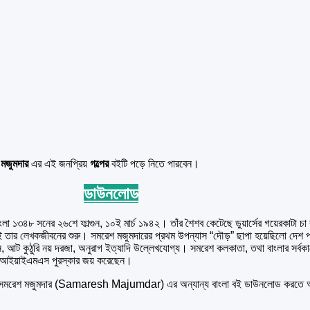
মজুমদার
এর এই জনপ্রিয়
গল্পের
বইটি পড়ে নিতে পারবেন।
ডাউনলোড
া ১৩৪৮ সনের ২৬শে ফাল্গুন, ১০ই মার্চ ১৯৪২। তাঁর শৈশব কেটেছে ডুয়ার্সের গয়েরকাটা চা 
েকেই তার লেখকজীবনের শুরু। সমরেশ মজুমদারের প্রথম উপন্যাস “দৌড়” ছাপা হয়েছিলো দে
র বাগান, আট কুঠুরি নয় দরজা, অনুরাগ ইত্যাদি উল্লেখযোগ্য। সমরেশ কলকাতা, তথা বাংলার 
বং আইয়াইএমএস পুরস্কার জয় করেছেন।
সমরেশ মজুমদার (Samaresh Majumdar) এর অন্যান্য বাংলা বই ডাউনলোড করতে আমা