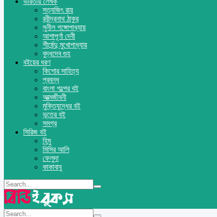
ভারতীয় লেখক
সত্যজিৎ রায়
রবীন্দ্রনাথ ঠাকুর
সুনীল গঙ্গোপাধ্যায়
আশাপূর্ণা দেবী
শীর্ষেন্দু মুখোপাধ্যায়
বুদ্ধদেব গুহ
বইয়ের ধরণ
কিশোর সাহিত্য
প্রবন্ধ
বাংলা গল্পের বই
আত্মজীবনী
মুক্তিযুদ্ধের বই
ভূতের বই
সমগ্র
সিরিজ বই
হিমু
মিসির আলি
ফেলুদা
কাকাবাবু