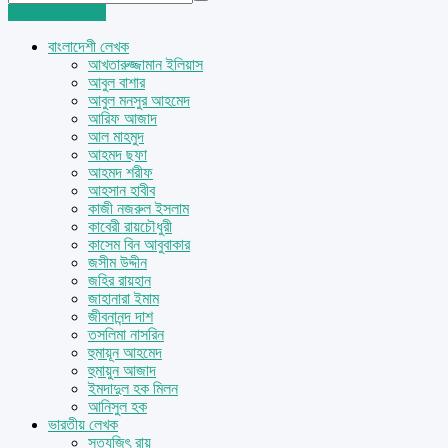
Login
Sign Up
বাংলাদেশী লেখক
আখতারুজ্জামান ইলিয়াস
আবুল বাশার
আবুল মনসুর আহমেদ
আরিফ আজাদ
আল মাহমুদ
আহমদ ছফা
আহমদ শরীফ
আহসান হাবীব
কাজী নজরুল ইসলাম
কাবেরী রায়চৌধুরী
কাসেম বিন আবুবাকার
জসীম উদ্দীন
জহির রায়হান
জাহানারা ইমাম
জীবনানন্দ দাশ
তসলিমা নাসরিন
হুমায়ূন আহমেদ
হুমায়ুন আজাদ
ইমদাদুল হক মিলন
আনিসুল হক
ভারতীয় লেখক
সত্যজিৎ রায়