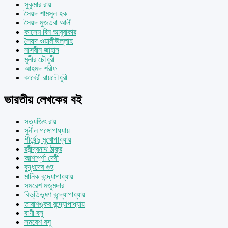
সুকুমার রায়
সৈয়দ শামসুল হক
সৈয়দ মুজতবা আলী
কাসেম বিন আবুবাকার
সৈয়দ ওয়ালীউল্লাহ
নাসরীন জাহান
মুনীর চৌধুরী
আহমদ শরীফ
কাবেরী রায়চৌধুরী
ভারতীয় লেখকের বই
সত্যজিৎ রায়
সুনীল গঙ্গোপাধ্যায়
শীর্ষেন্দু মুখোপাধ্যায়
রবীন্দ্রনাথ ঠাকুর
আশাপূর্ণা দেবী
বুদ্ধদেব গুহ
মানিক বন্দ্যোপাধ্যায়
সমরেশ মজুমদার
বিভূতিভূষণ বন্দ্যোপাধ্যায়
তারাশঙ্কর বন্দ্যোপাধ্যায়
বাণী বসু
সমরেশ বসু