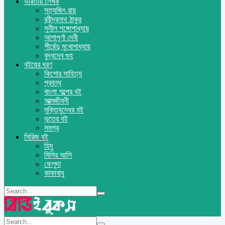
ভারতীয় লেখক
সত্যজিৎ রায়
রবীন্দ্রনাথ ঠাকুর
সুনীল গঙ্গোপাধ্যায়
আশাপূর্ণা দেবী
শীর্ষেন্দু মুখোপাধ্যায়
বুদ্ধদেব গুহ
বইয়ের ধরণ
কিশোর সাহিত্য
প্রবন্ধ
বাংলা গল্পের বই
আত্মজীবনী
মুক্তিযুদ্ধের বই
ভূতের বই
সমগ্র
সিরিজ বই
হিমু
মিসির আলি
ফেলুদা
কাকাবাবু