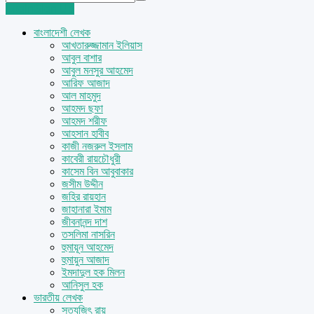
Login
Sign Up
বাংলাদেশী লেখক
আখতারুজ্জামান ইলিয়াস
আবুল বাশার
আবুল মনসুর আহমেদ
আরিফ আজাদ
আল মাহমুদ
আহমদ ছফা
আহমদ শরীফ
আহসান হাবীব
কাজী নজরুল ইসলাম
কাবেরী রায়চৌধুরী
কাসেম বিন আবুবাকার
জসীম উদ্দীন
জহির রায়হান
জাহানারা ইমাম
জীবনানন্দ দাশ
তসলিমা নাসরিন
হুমায়ূন আহমেদ
হুমায়ুন আজাদ
ইমদাদুল হক মিলন
আনিসুল হক
ভারতীয় লেখক
সত্যজিৎ রায়