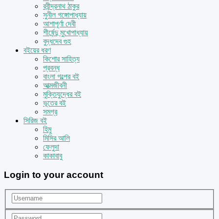
রবীন্দ্রনাথ ঠাকুর
সুনীল গঙ্গোপাধ্যায়
আশাপূর্ণা দেবী
শীর্ষেন্দু মুখোপাধ্যায়
বুদ্ধদেব গুহ
বইয়ের ধরণ
কিশোর সাহিত্য
প্রবন্ধ
বাংলা গল্পের বই
আত্মজীবনী
মুক্তিযুদ্ধের বই
ভূতের বই
সমগ্র
সিরিজ বই
হিমু
মিসির আলি
ফেলুদা
কাকাবাবু
Login to your account