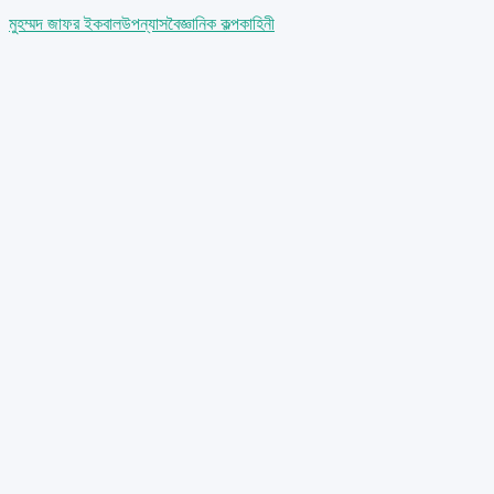
মুহম্মদ জাফর ইকবাল
উপন্যাস
বৈজ্ঞানিক কল্পকাহিনী