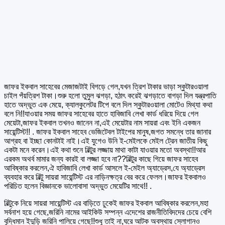
জাফর ইকবাল সাহেবের মেজাজটাই বিগড়ে গেল,যখন ত্রিশ টাকার ভাড়া স্কুটারওয়ালা
চাইল পঁয়ত্রিশ টাকা।শুরু হলো তুমুল ঝগড়া, হঠাৎ করেই ঝগড়াতে বাগড়া দিল যন্ত্রপাতি
হাতে অদ্ভুত এক মেয়ে, ক্যালকুলেটর টিপে বলে দিল স্কুটারওয়ালা মোটেও মিথ্যা কথা
বলে নি!!যাওয়ার সময় জাফর সাহেবের হাতে হাবিজাবি লেখা কার্ড ধরিয়ে দিয়ে গেল
মেয়েটা,জাফর ইকবাল তখনও জানেন না,এই মেয়েটার নাম সায়রা এবং ইনি একজন
সায়েন্টিস্ট!! . জাফর ইকবাল সাহেব ভেজিটেবল টাইপের মানুষ,জগত সমন্ধে তার জানার
আগ্রহ বা ইচ্ছা কোনটাই নাই।এই যুগেও উনি ই-মেইলকে মেইল ট্রেন জাতীয় কিছু
একটা মনে করেন।এই কথা শুনে বিল্টুর লজ্জায় মাথা কাটা যাওয়ার মতো অবস্থা!!আর
এরকম অথর্ব মামার জন্য কারই বা লজ্জা হবে না??বিল্টুর কাছে গিয়ে জাফর সাহেব
আবিষ্কার করলেন,ঐ হাবিজাবি লেখা কার্ড আসলে ই-মেইল অ্যাড্রেস,যে অ্যাড্রেস
ব্যবহার করে বিল্টু সায়রা সায়েন্টিস্ট এর নাড়িনক্ষত্র বের করে ফেলল।জাফর ইকবালও
পরিচিত হলেন বিজ্ঞানকে ভালোবাসা অদ্ভুত মেয়েটির সাথে!! .
বিল্টুকে নিয়ে সায়রা সায়েন্টিস্ট এর বাড়িতে ঢুকেই জাফর ইকবাল আবিষ্কার করলেন,মহা
সর্বনাশ হয়ে গেছে,জরিনি নামের আইকিউ সম্পন্ন এদেশের রাজনীতিবিদদের চেয়ে বেশি
বুদ্ধিমান ইদুড়ি জরিনি পালিয়ে গেছে!!শুধু তাই না,ঘরে আটক অবস্থায় স্লোগানও