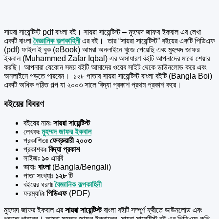
সায়রা সায়েন্টিস্ট pdf বাংলা বই। সায়রা সায়েন্টিস্ট – মুহম্মদ জাফর ইকবাল এর
লেখা
একটি বাংলা
বৈজ্ঞানিক কল্পকাহিনী
এর বই।
তার “সায়রা সায়েন্টিস্ট” বইয়ের একটি পিডিএফ
(pdf) ফাইল ই বুক (eBook) আমরা অনলাইনে খুজে পেয়েছি এবং মুহম্মদ জাফর
ইকবাল (Muhammed Zafar Iqbal) এর অসাধারণ বইটি আপনাদের মাঝে শেয়ার
করছি। আপনারা যেকোন সময় বইটি আমাদের ওয়েব সাইট থেকে ডাউনলোড করে এবং
অনলাইনে পড়তে পারবেন। ১২৮ পাতার সায়রা সায়েন্টিস্ট বাংলা বইটি (Bangla Boi)
একটি অধিক পঠিত গল্প যা ২০০৩ সালে বিদ্যা প্রকাশ প্রথম প্রকাশ করে।
বইয়ের বিবরণ
বইয়ের নামঃ
সায়রা সায়েন্টিস্ট
লেখকঃ
মুহম্মদ জাফর ইকবাল
প্রকাশিতঃ
ফেব্রুয়ারী ২০০৩
প্রকাশকঃ
বিদ্যা প্রকাশ
সাইজঃ
১০
এমবি
ভাষাঃ
বাংলা
(Bangla/Bengali)
পাতা সংখ্যাঃ
১২৮
টি
বইয়ের ধরণঃ
বৈজ্ঞানিক কল্পকাহিনী
ফরম্যাটঃ
পিডিএফ
(PDF)
মুহম্মদ জাফর ইকবাল এর
সায়রা সায়েন্টিস্ট
বাংলা বইটি সম্পুর্ণ ফ্রীতে ডাউনলোড এবং
পড়তে পারবেন। আমরা মুহম্মদ জাফর ইকবালের সায়রা সায়েন্টিস্ট বই এর পিডিএফ কপি