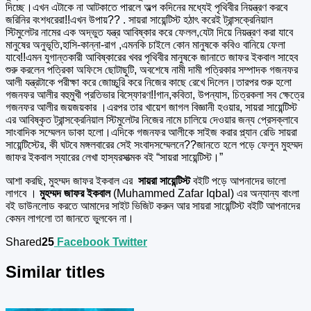
দিচ্ছে।এখন এটাকে না আটকাতে পারলে অল্প কদিনের মধ্যেই পৃথিবীর নিয়ন্ত্রণ করবে
জরিনির বংশধরেরা!!এখন উপায়?? . সায়রা সায়েন্টিস্ট হঠাৎ করেই ট্রান্সক্রেনিয়াল
স্টিমুলেটর নামের এক অদ্ভুত যন্ত্র আবিষ্কার করে ফেলল,যেটা দিয়ে নিয়ন্ত্রণ করা যাবে
মানুষের অনুভূতি,হাসি-কান্না-রাগ ,এমনকি চাইলে কোন মানুষকে কবিও বানিয়ে ফেলা
যাবে!!এমন যুগান্তকারী আবিষ্কারের খবর পৃথিবীর মানুষকে জানাতে জাফর ইকবাল সাহেব
শুরু করলেন পত্রিকা অফিসে ছোটাছুটি, অবশেষে নামী দামী পত্রিকার সম্পাদক গজনফর
আলী যন্ত্রটাকে পরীক্ষা করে জোচ্চুরি করে নিজের কাছে রেখে দিলেন।তারপর শুরু হলো
গজনফর আলীর বহুমুখী প্রতিভার বিস্ফোরণ!!গান,কবিতা, উপন্যাস, চিত্রকলা সব ক্ষেত্রে
গজনফর আলীর জয়জয়কার ।এরপর তার খায়েশ জাগল বিজ্ঞানী হওয়ার, সায়রা সায়েন্টিস্ট
এর আবিষ্কৃত ট্রান্সক্রেনিয়াল স্টিমুলেটর নিজের নামে চালিয়ে দেওয়ার জন্য প্রেসক্লাবে
সাংবাদিক সম্মেলন ডাকা হলো।এদিকে গজনফর আলীকে সাইজ করার প্ল্যান রেডি সায়রা
সায়েন্টিস্টের, কী ঘটবে মঙ্গলবারের সেই সংবাদসম্মেলনে??জানতে হলে পড়ে ফেলুন মুহম্মদ
জাফর ইকবাল স্যারের লেখা হাস্যরসাত্মক বই “সায়রা সায়েন্টিস্ট।”
আশা করছি, মুহম্মদ জাফর ইকবাল এর
সায়রা সায়েন্টিস্ট
বইটি পড়ে আপনাদের ভালো
লাগবে ।
মুহম্মদ জাফর ইকবাল
(Muhammed Zafar Iqbal) এর অন্যান্য বাংলা
বই ডাউনলোড করতে আমাদের সাইট ভিজিট করুন আর সায়রা সায়েন্টিস্ট বইটি আপনাদের
কেমন লাগলো তা জানতে ভুলবেন না।
Shared
25
Facebook
Twitter
Similar titles