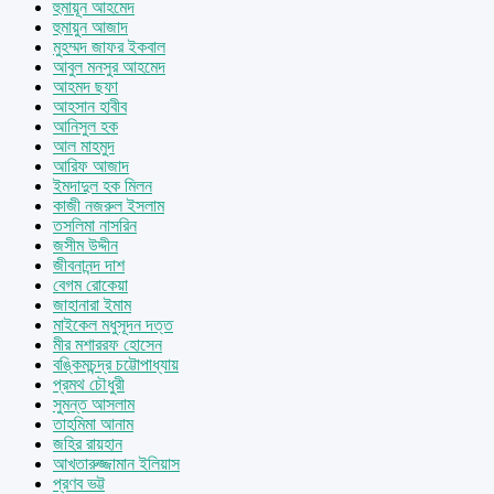
হুমায়ূন আহমেদ
হুমায়ুন আজাদ
মুহম্মদ জাফর ইকবাল
আবুল মনসুর আহমেদ
আহমদ ছফা
আহসান হাবীব
আনিসুল হক
আল মাহমুদ
আরিফ আজাদ
ইমদাদুল হক মিলন
কাজী নজরুল ইসলাম
তসলিমা নাসরিন
জসীম উদ্দীন
জীবনানন্দ দাশ
বেগম রোকেয়া
জাহানারা ইমাম
মাইকেল মধুসূদন দত্ত
মীর মশাররফ হোসেন
বঙ্কিমচন্দ্র চট্টোপাধ্যায়
প্রমথ চৌধুরী
সুমন্ত আসলাম
তাহমিমা আনাম
জহির রায়হান
আখতারুজ্জামান ইলিয়াস
প্রণব ভট্ট