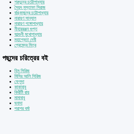
শরৎচন্দ্র চট্টোপাধ্যায়
সৈয়দ মুস্তাফা সিরাজ
বঙ্কিমচন্দ্র চট্টোপাধ্যায়
নারায়ণ সান্যাল
নারায়ণ গঙ্গোপাধ্যায়
নীহাররঞ্জন গুপ্ত
ফাল্গুনী মুখোপাধ্যায়
মহাশ্বেতা দেবী
প্রেমেন্দ্র মিত্র
পছন্দের চরিত্রের বই
হিমু সিরিজ
মিসির আলি সিরিজ
ফেলুদা
কাকাবাবু
কিরীটী রায়
মামাবাবু
ঘনাদা
পরাশর বর্মা