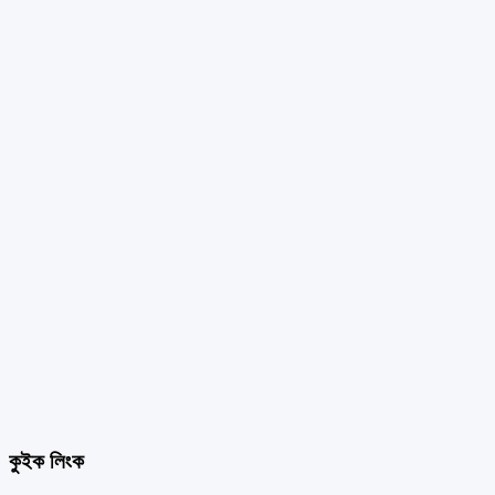
কুইক লিংক