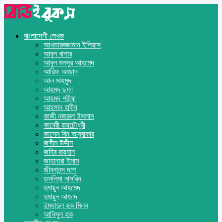
বাংলাদেশী লেখক
আখতারুজ্জামান ইলিয়াস
আবুল বাশার
আবুল মনসুর আহমেদ
আরিফ আজাদ
আল মাহমুদ
আহমদ ছফা
আহমদ শরীফ
আহসান হাবীব
কাজী নজরুল ইসলাম
কাবেরী রায়চৌধুরী
কাসেম বিন আবুবাকার
জসীম উদ্দীন
জহির রায়হান
জাহানারা ইমাম
জীবনানন্দ দাশ
তসলিমা নাসরিন
হুমায়ূন আহমেদ
হুমায়ুন আজাদ
ইমদাদুল হক মিলন
আনিসুল হক