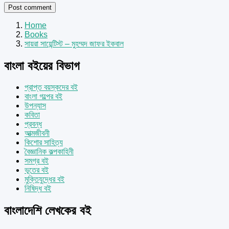
Home
Books
সায়রা সায়েন্টিস্ট – মুহম্মদ জাফর ইকবাল
বাংলা বইয়ের বিভাগ
প্রাপ্ত বয়স্কদের বই
বাংলা গল্পের বই
উপন্যাস
কবিতা
প্রবন্ধ
আত্মজীবনী
কিশোর সাহিত্য
বৈজ্ঞানিক কল্পকাহিনী
সমগ্র বই
ভূতের বই
মুক্তিযুদ্ধের বই
নিষিদ্ধ বই
বাংলাদেশি লেখকের বই