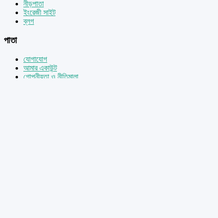
নীড়পাতা
ইংরেজী সাইট
ব্লগ
পাতা
যোগাযোগ
আমার একাউন্ট
গোপনীয়তা ও নীতিমালা
রেটিংস
ট্রেন্ডিং
সোশ্যাল পাতা
ফেসবুক
টুইটার
ইউটিউব
বাংলা বই এর বিশাল সংগ্রহশালায় আপনাকে স্বাগতম। কর্মব্যস্ত জীবনে সাহিত্যরস খুঁজে
পেতে বই এর বিকল্প অপরিসীম। বই প্রেমিদের জন্য সুখবর!! প্রযুক্তির এই উৎকর্ষতার
যুগে বই পড়তে, এখন আর লাইব্রেরী ঘুরে ঘুরে প্রচুর সময় ব্যয় করে বই কিনতে হবে না