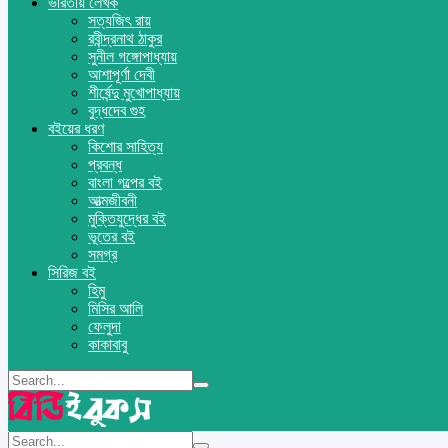
ভারতীয় লেখক
সত্যজিৎ রায়
রবীন্দ্রনাথ ঠাকুর
সুনীল গঙ্গোপাধ্যায়
আশাপূর্ণা দেবী
শীর্ষেন্দু মুখোপাধ্যায়
বুদ্ধদেব গুহ
বইয়ের ধরণ
কিশোর সাহিত্য
প্রবন্ধ
বাংলা গল্পের বই
আত্মজীবনী
মুক্তিযুদ্ধের বই
ভূতের বই
সমগ্র
সিরিজ বই
হিমু
মিসির আলি
ফেলুদা
কাকাবাবু