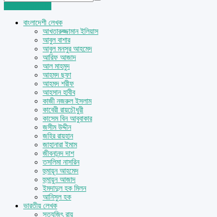
Login
Sign Up
বাংলাদেশী লেখক
আখতারুজ্জামান ইলিয়াস
আবুল বাশার
আবুল মনসুর আহমেদ
আরিফ আজাদ
আল মাহমুদ
আহমদ ছফা
আহমদ শরীফ
আহসান হাবীব
কাজী নজরুল ইসলাম
কাবেরী রায়চৌধুরী
কাসেম বিন আবুবাকার
জসীম উদ্দীন
জহির রায়হান
জাহানারা ইমাম
জীবনানন্দ দাশ
তসলিমা নাসরিন
হুমায়ূন আহমেদ
হুমায়ুন আজাদ
ইমদাদুল হক মিলন
আনিসুল হক
ভারতীয় লেখক
সত্যজিৎ রায়