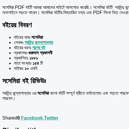
সসেমিরা PDF বইটি আমরা আমাদের সাইটে আপলোড করেছি। সসেমিরা বইটি শরদিন্দু বন
অফলাইনে পড়তে পারেন। সসেমিরা বইটির বিস্তারিত তথ্য এবং PDF লিংক নিচে দেও
বইয়ের বিবরণ
বইয়ের নামঃ
সসেমিরা
লেখকঃ
শরদিন্দু বন্দ্যোপাধ্যায়
বইয়ের ধরণঃ
গল্পের বই
প্রকাশকঃ
গুরুদাস প্রকাশনী
প্রকাশিতঃ
১৮৮১
পাতা সংখ্যাঃ
১৫৪
টি
সাইজঃ
১০
এমবি
সসেমিরা বই রিভিউঃ
শরদিন্দু বন্দ্যোপাধ্যায় এর
সসেমিরা
বাংলা বইটি সম্পুর্ণ ফ্রীতে ডাউনলোড এবং পড়তে পা
পারবেন।
Shared
0
Facebook
Twitter