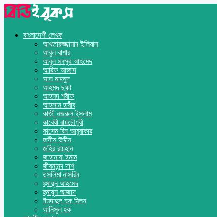
বাংলাদেশী লেখক
আখতারুজ্জামান ইলিয়াস
আবুল বাশার
আবুল মনসুর আহমেদ
আরিফ আজাদ
আল মাহমুদ
আহমদ ছফা
আহমদ শরীফ
আহসান হাবীব
কাজী নজরুল ইসলাম
কাবেরী রায়চৌধুরী
কাসেম বিন আবুবাকার
জসীম উদ্দীন
জহির রায়হান
জাহানারা ইমাম
জীবনানন্দ দাশ
তসলিমা নাসরিন
হুমায়ূন আহমেদ
হুমায়ুন আজাদ
ইমদাদুল হক মিলন
আনিসুল হক