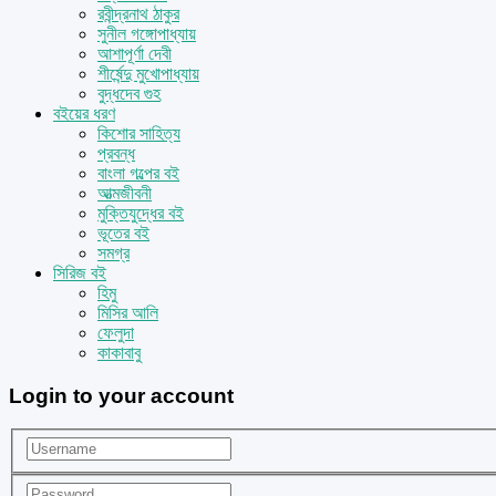
রবীন্দ্রনাথ ঠাকুর
সুনীল গঙ্গোপাধ্যায়
আশাপূর্ণা দেবী
শীর্ষেন্দু মুখোপাধ্যায়
বুদ্ধদেব গুহ
বইয়ের ধরণ
কিশোর সাহিত্য
প্রবন্ধ
বাংলা গল্পের বই
আত্মজীবনী
মুক্তিযুদ্ধের বই
ভূতের বই
সমগ্র
সিরিজ বই
হিমু
মিসির আলি
ফেলুদা
কাকাবাবু
Login to your account