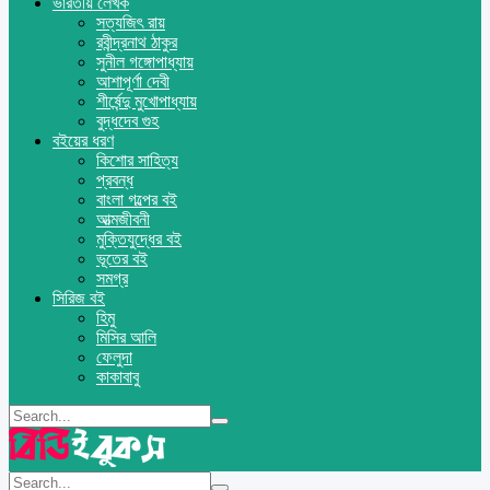
ভারতীয় লেখক
সত্যজিৎ রায়
রবীন্দ্রনাথ ঠাকুর
সুনীল গঙ্গোপাধ্যায়
আশাপূর্ণা দেবী
শীর্ষেন্দু মুখোপাধ্যায়
বুদ্ধদেব গুহ
বইয়ের ধরণ
কিশোর সাহিত্য
প্রবন্ধ
বাংলা গল্পের বই
আত্মজীবনী
মুক্তিযুদ্ধের বই
ভূতের বই
সমগ্র
সিরিজ বই
হিমু
মিসির আলি
ফেলুদা
কাকাবাবু