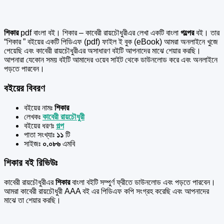
শিকার
pdf বাংলা বই। শিকার – কাবেরী রায়চৌধুরীএর লেখা একটি বাংলা
গল্পের
বই। তার
“শিকার ” বইয়ের একটি পিডিএফ (pdf) ফাইল ই বুক (eBook) আমরা অনলাইনে খুজে
পেয়েছি এবং কাবেরী রায়চৌধুরীএর অসাধারণ বইটি আপনাদের মাঝে শেয়ার করছি।
আপনারা যেকোন সময় বইটি আমাদের ওয়েব সাইট থেকে ডাউনলোড করে এবং অনলাইনে
পড়তে পারবেন।
বইয়ের বিবরণ
বইয়ের নামঃ
শিকার
লেখকঃ
কাবেরী রায়চৌধুরী
বইয়ের ধরণঃ
গল্প
পাতা সংখ্যাঃ
১১
টি
সাইজঃ
০.০৮৬
এমবি
শিকার বই রিভিউঃ
কাবেরী রায়চৌধুরীএর
শিকার
বাংলা বইটি সম্পুর্ণ ফ্রীতে ডাউনলোড এবং পড়তে পারবেন।
আমরা কাবেরী রায়চৌধুরী AAA বই এর পিডিএফ কপি সংগ্রহ করেছি এবং আপনাদের
মাঝে তা শেয়ার করছি।