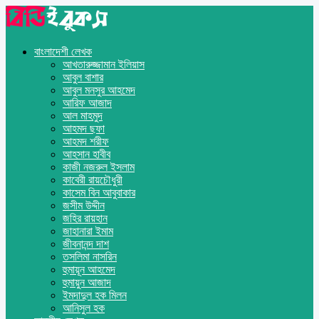
বাংলাদেশী লেখক
আখতারুজ্জামান ইলিয়াস
আবুল বাশার
আবুল মনসুর আহমেদ
আরিফ আজাদ
আল মাহমুদ
আহমদ ছফা
আহমদ শরীফ
আহসান হাবীব
কাজী নজরুল ইসলাম
কাবেরী রায়চৌধুরী
কাসেম বিন আবুবাকার
জসীম উদ্দীন
জহির রায়হান
জাহানারা ইমাম
জীবনানন্দ দাশ
তসলিমা নাসরিন
হুমায়ূন আহমেদ
হুমায়ুন আজাদ
ইমদাদুল হক মিলন
আনিসুল হক