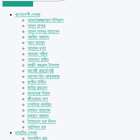
Login
Sign Up
বাংলাদেশী লেখক
আখতারুজ্জামান ইলিয়াস
আবুল বাশার
আবুল মনসুর আহমেদ
আরিফ আজাদ
আল মাহমুদ
আহমদ ছফা
আহমদ শরীফ
আহসান হাবীব
কাজী নজরুল ইসলাম
কাবেরী রায়চৌধুরী
কাসেম বিন আবুবাকার
জসীম উদ্দীন
জহির রায়হান
জাহানারা ইমাম
জীবনানন্দ দাশ
তসলিমা নাসরিন
হুমায়ূন আহমেদ
হুমায়ুন আজাদ
ইমদাদুল হক মিলন
আনিসুল হক
ভারতীয় লেখক
সত্যজিৎ রায়