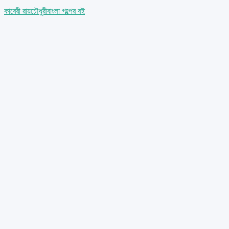
কাবেরী রায়চৌধুরী
বাংলা গল্পের বই