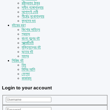
রবীন্দ্রনাথ ঠাকুর
সুনীল গঙ্গোপাধ্যায়
আশাপূর্ণা দেবী
শীর্ষেন্দু মুখোপাধ্যায়
বুদ্ধদেব গুহ
বইয়ের ধরণ
কিশোর সাহিত্য
প্রবন্ধ
বাংলা গল্পের বই
আত্মজীবনী
মুক্তিযুদ্ধের বই
ভূতের বই
সমগ্র
সিরিজ বই
হিমু
মিসির আলি
ফেলুদা
কাকাবাবু
Login to your account