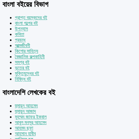
বাংলা বইয়ের বিভাগ
প্রাপ্ত বয়স্কদের বই
বাংলা গল্পের বই
উপন্যাস
কবিতা
প্রবন্ধ
আত্মজীবনী
কিশোর সাহিত্য
বৈজ্ঞানিক কল্পকাহিনী
সমগ্র বই
ভূতের বই
মুক্তিযুদ্ধের বই
নিষিদ্ধ বই
বাংলাদেশি লেখকের বই
হুমায়ূন আহমেদ
হুমায়ুন আজাদ
মুহম্মদ জাফর ইকবাল
আবুল মনসুর আহমেদ
আহমদ ছফা
আহসান হাবীব