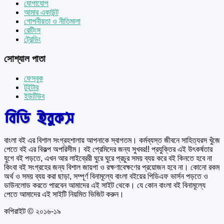
যোগাযোগ
আমার একাউন্ট
গোপনীয়তা ও নীতিমালা
রেটিংস
ট্রেন্ডিং
সোশ্যাল পাতা
ফেসবুক
টুইটার
ইউটিউব
বাংলা বই এর বিশাল সংগ্রহশালায় আপনাকে স্বাগতম। কর্মব্যস্ত জীবনে সাহিত্যরস খুঁজে
পেতে বই এর বিকল্প অপরিসীম। বই প্রেমিদের জন্য সুখবর!! প্রযুক্তির এই উৎকর্ষতার
যুগে বই পড়তে, এখন আর লাইব্রেরী ঘুরে ঘুরে প্রচুর সময় ব্যয় করে বই কিনতে হবে না
কিংবা বই সংগ্রহের জন্য বিশাল জায়গা ও রক্ষণাবেক্ষণের প্রয়োজন হবে না। কোনো রকম
অর্থ ও সময় ব্যয় করা ছাড়া, সম্পূর্ণ বিনামূল্যে বাংলা বইয়ের পিডিএফ ভার্সন পড়তে ও
ডাউনলোড করতে পারবেন আমাদের এই সাইট থেকে। যে কোন বাংলা বই বিনামূল্যে
পেতে আমাদের এই সাইটি নিয়মিত ভিজিট করুন।
কপিরাইট © ২০১৬-১৯