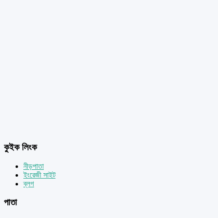
কুইক লিংক
নীড়পাতা
ইংরেজী সাইট
ব্লগ
পাতা