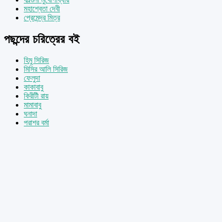
মহাশ্বেতা দেবী
প্রেমেন্দ্র মিত্র
পছন্দের চরিত্রের বই
হিমু সিরিজ
মিসির আলি সিরিজ
ফেলুদা
কাকাবাবু
কিরীটী রায়
মামাবাবু
ঘনাদা
পরাশর বর্মা