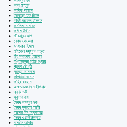
আনিসুল হক
আল মাহমুদ
আরিফ আজাদ
ইমদাদুল হক মিলন
কাজী নজরুল ইসলাম
তসলিমা নাসরিন
জসীম উদ্দীন
জীবনানন্দ দাশ
বেগম রোকেয়া
জাহানারা ইমাম
মাইকেল মধুসূদন দত্ত
মীর মশাররফ হোসেন
বঙ্কিমচন্দ্র চট্টোপাধ্যায়
প্রমথ চৌধুরী
সুমন্ত আসলাম
তাহমিমা আনাম
জহির রায়হান
আখতারুজ্জামান ইলিয়াস
প্রণব ভট্ট
সুকুমার রায়
সৈয়দ শামসুল হক
সৈয়দ মুজতবা আলী
কাসেম বিন আবুবাকার
সৈয়দ ওয়ালীউল্লাহ
নাসরীন জাহান