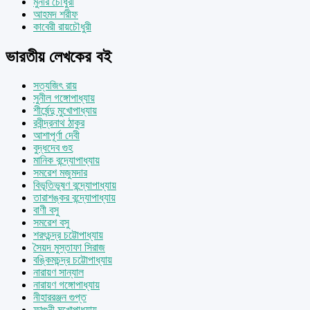
মুনীর চৌধুরী
আহমদ শরীফ
কাবেরী রায়চৌধুরী
ভারতীয় লেখকের বই
সত্যজিৎ রায়
সুনীল গঙ্গোপাধ্যায়
শীর্ষেন্দু মুখোপাধ্যায়
রবীন্দ্রনাথ ঠাকুর
আশাপূর্ণা দেবী
বুদ্ধদেব গুহ
মানিক বন্দ্যোপাধ্যায়
সমরেশ মজুমদার
বিভূতিভূষণ বন্দ্যোপাধ্যায়
তারাশঙ্কর বন্দ্যোপাধ্যায়
বাণী বসু
সমরেশ বসু
শরৎচন্দ্র চট্টোপাধ্যায়
সৈয়দ মুস্তাফা সিরাজ
বঙ্কিমচন্দ্র চট্টোপাধ্যায়
নারায়ণ সান্যাল
নারায়ণ গঙ্গোপাধ্যায়
নীহাররঞ্জন গুপ্ত
ফাল্গুনী মুখোপাধ্যায়