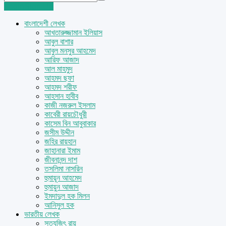
Login
Sign Up
বাংলাদেশী লেখক
আখতারুজ্জামান ইলিয়াস
আবুল বাশার
আবুল মনসুর আহমেদ
আরিফ আজাদ
আল মাহমুদ
আহমদ ছফা
আহমদ শরীফ
আহসান হাবীব
কাজী নজরুল ইসলাম
কাবেরী রায়চৌধুরী
কাসেম বিন আবুবাকার
জসীম উদ্দীন
জহির রায়হান
জাহানারা ইমাম
জীবনানন্দ দাশ
তসলিমা নাসরিন
হুমায়ূন আহমেদ
হুমায়ুন আজাদ
ইমদাদুল হক মিলন
আনিসুল হক
ভারতীয় লেখক
সত্যজিৎ রায়