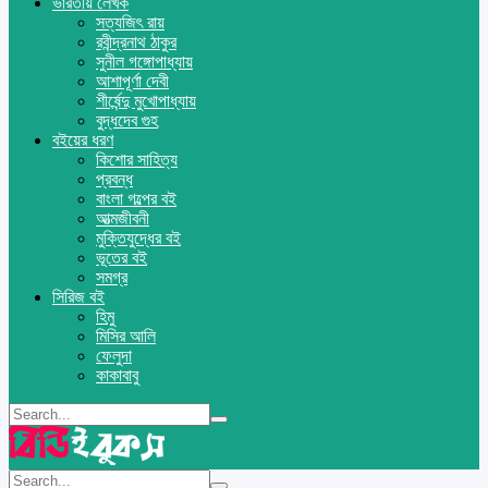
ভারতীয় লেখক
সত্যজিৎ রায়
রবীন্দ্রনাথ ঠাকুর
সুনীল গঙ্গোপাধ্যায়
আশাপূর্ণা দেবী
শীর্ষেন্দু মুখোপাধ্যায়
বুদ্ধদেব গুহ
বইয়ের ধরণ
কিশোর সাহিত্য
প্রবন্ধ
বাংলা গল্পের বই
আত্মজীবনী
মুক্তিযুদ্ধের বই
ভূতের বই
সমগ্র
সিরিজ বই
হিমু
মিসির আলি
ফেলুদা
কাকাবাবু