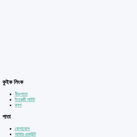
কুইক লিংক
নীড়পাতা
ইংরেজী সাইট
ব্লগ
পাতা
যোগাযোগ
আমার একাউন্ট