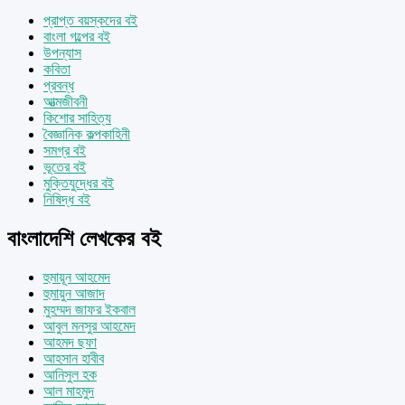
প্রাপ্ত বয়স্কদের বই
বাংলা গল্পের বই
উপন্যাস
কবিতা
প্রবন্ধ
আত্মজীবনী
কিশোর সাহিত্য
বৈজ্ঞানিক কল্পকাহিনী
সমগ্র বই
ভূতের বই
মুক্তিযুদ্ধের বই
নিষিদ্ধ বই
বাংলাদেশি লেখকের বই
হুমায়ূন আহমেদ
হুমায়ুন আজাদ
মুহম্মদ জাফর ইকবাল
আবুল মনসুর আহমেদ
আহমদ ছফা
আহসান হাবীব
আনিসুল হক
আল মাহমুদ