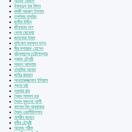
আরিফ আজাদ
ইমদাদুল হক মিলন
কাজী নজরুল ইসলাম
তসলিমা নাসরিন
জসীম উদ্দীন
জীবনানন্দ দাশ
বেগম রোকেয়া
জাহানারা ইমাম
মাইকেল মধুসূদন দত্ত
মীর মশাররফ হোসেন
বঙ্কিমচন্দ্র চট্টোপাধ্যায়
প্রমথ চৌধুরী
সুমন্ত আসলাম
তাহমিমা আনাম
জহির রায়হান
আখতারুজ্জামান ইলিয়াস
প্রণব ভট্ট
সুকুমার রায়
সৈয়দ শামসুল হক
সৈয়দ মুজতবা আলী
কাসেম বিন আবুবাকার
সৈয়দ ওয়ালীউল্লাহ
নাসরীন জাহান
মুনীর চৌধুরী
আহমদ শরীফ