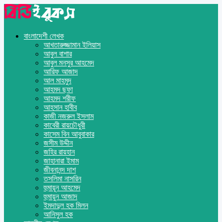
বাংলাদেশী লেখক
আখতারুজ্জামান ইলিয়াস
আবুল বাশার
আবুল মনসুর আহমেদ
আরিফ আজাদ
আল মাহমুদ
আহমদ ছফা
আহমদ শরীফ
আহসান হাবীব
কাজী নজরুল ইসলাম
কাবেরী রায়চৌধুরী
কাসেম বিন আবুবাকার
জসীম উদ্দীন
জহির রায়হান
জাহানারা ইমাম
জীবনানন্দ দাশ
তসলিমা নাসরিন
হুমায়ূন আহমেদ
হুমায়ুন আজাদ
ইমদাদুল হক মিলন
আনিসুল হক