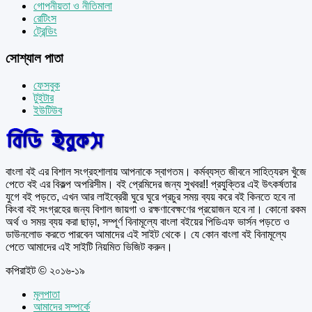
গোপনীয়তা ও নীতিমালা
রেটিংস
ট্রেন্ডিং
সোশ্যাল পাতা
ফেসবুক
টুইটার
ইউটিউব
বাংলা বই এর বিশাল সংগ্রহশালায় আপনাকে স্বাগতম। কর্মব্যস্ত জীবনে সাহিত্যরস খুঁজে
পেতে বই এর বিকল্প অপরিসীম। বই প্রেমিদের জন্য সুখবর!! প্রযুক্তির এই উৎকর্ষতার
যুগে বই পড়তে, এখন আর লাইব্রেরী ঘুরে ঘুরে প্রচুর সময় ব্যয় করে বই কিনতে হবে না
কিংবা বই সংগ্রহের জন্য বিশাল জায়গা ও রক্ষণাবেক্ষণের প্রয়োজন হবে না। কোনো রকম
অর্থ ও সময় ব্যয় করা ছাড়া, সম্পূর্ণ বিনামূল্যে বাংলা বইয়ের পিডিএফ ভার্সন পড়তে ও
ডাউনলোড করতে পারবেন আমাদের এই সাইট থেকে। যে কোন বাংলা বই বিনামূল্যে
পেতে আমাদের এই সাইটি নিয়মিত ভিজিট করুন।
কপিরাইট © ২০১৬-১৯
মূলপাতা
আমাদের সম্পর্কে