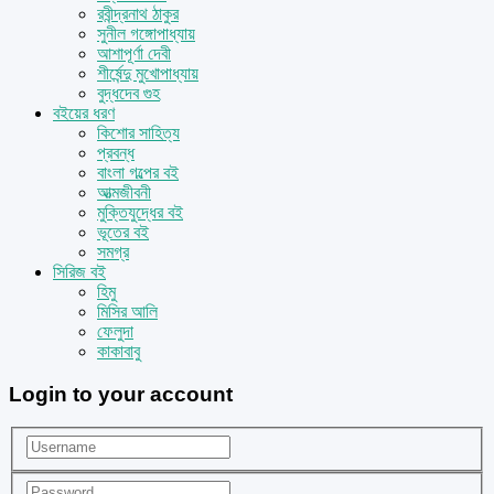
রবীন্দ্রনাথ ঠাকুর
সুনীল গঙ্গোপাধ্যায়
আশাপূর্ণা দেবী
শীর্ষেন্দু মুখোপাধ্যায়
বুদ্ধদেব গুহ
বইয়ের ধরণ
কিশোর সাহিত্য
প্রবন্ধ
বাংলা গল্পের বই
আত্মজীবনী
মুক্তিযুদ্ধের বই
ভূতের বই
সমগ্র
সিরিজ বই
হিমু
মিসির আলি
ফেলুদা
কাকাবাবু
Login to your account