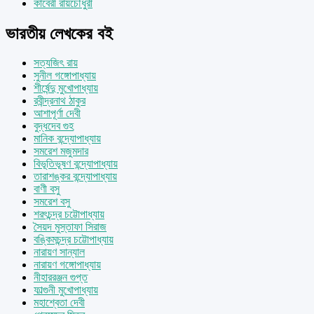
কাবেরী রায়চৌধুরী
ভারতীয় লেখকের বই
সত্যজিৎ রায়
সুনীল গঙ্গোপাধ্যায়
শীর্ষেন্দু মুখোপাধ্যায়
রবীন্দ্রনাথ ঠাকুর
আশাপূর্ণা দেবী
বুদ্ধদেব গুহ
মানিক বন্দ্যোপাধ্যায়
সমরেশ মজুমদার
বিভূতিভূষণ বন্দ্যোপাধ্যায়
তারাশঙ্কর বন্দ্যোপাধ্যায়
বাণী বসু
সমরেশ বসু
শরৎচন্দ্র চট্টোপাধ্যায়
সৈয়দ মুস্তাফা সিরাজ
বঙ্কিমচন্দ্র চট্টোপাধ্যায়
নারায়ণ সান্যাল
নারায়ণ গঙ্গোপাধ্যায়
নীহাররঞ্জন গুপ্ত
ফাল্গুনী মুখোপাধ্যায়
মহাশ্বেতা দেবী