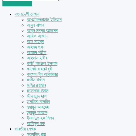
Login
Sign Up
বাংলাদেশী লেখক
আখতারুজ্জামান ইলিয়াস
আবুল বাশার
আবুল মনসুর আহমেদ
আরিফ আজাদ
আল মাহমুদ
আহমদ ছফা
আহমদ শরীফ
আহসান হাবীব
কাজী নজরুল ইসলাম
কাবেরী রায়চৌধুরী
কাসেম বিন আবুবাকার
জসীম উদ্দীন
জহির রায়হান
জাহানারা ইমাম
জীবনানন্দ দাশ
তসলিমা নাসরিন
হুমায়ূন আহমেদ
হুমায়ুন আজাদ
ইমদাদুল হক মিলন
আনিসুল হক
ভারতীয় লেখক
সত্যজিৎ রায়