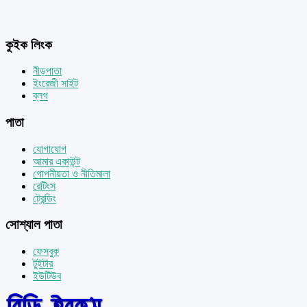
কুইক লিংক
নীড়পাতা
ইংরেজী সাইট
ব্লগ
পাতা
যোগাযোগ
আমার একাউন্ট
গোপনীয়তা ও নীতিমালা
রেটিংস
ট্রেন্ডিং
সোশ্যাল পাতা
ফেসবুক
টুইটার
ইউটিউব