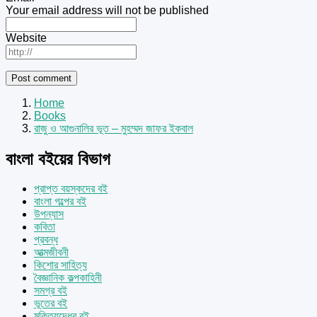
Your email address will not be published
Website
Home
Books
রাজু ও আগুনালির ভূত – মুহম্মদ জাফর ইকবাল
বাংলা বইয়ের বিভাগ
প্রাপ্ত বয়স্কদের বই
বাংলা গল্পের বই
উপন্যাস
কবিতা
প্রবন্ধ
আত্মজীবনী
কিশোর সাহিত্য
বৈজ্ঞানিক কল্পকাহিনী
সমগ্র বই
ভূতের বই
মুক্তিযুদ্ধের বই