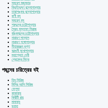
সমরেশ মজুমদার
বিভূতিভূষণ বন্দ্যোপাধ্যায়
তারাশঙ্কর বন্দ্যোপাধ্যায়
বাণী বসু
সমরেশ বসু
শরৎচন্দ্র চট্টোপাধ্যায়
সৈয়দ মুস্তাফা সিরাজ
বঙ্কিমচন্দ্র চট্টোপাধ্যায়
নারায়ণ সান্যাল
নারায়ণ গঙ্গোপাধ্যায়
নীহাররঞ্জন গুপ্ত
ফাল্গুনী মুখোপাধ্যায়
মহাশ্বেতা দেবী
প্রেমেন্দ্র মিত্র
পছন্দের চরিত্রের বই
হিমু সিরিজ
মিসির আলি সিরিজ
ফেলুদা
কাকাবাবু
কিরীটী রায়
মামাবাবু
ঘনাদা