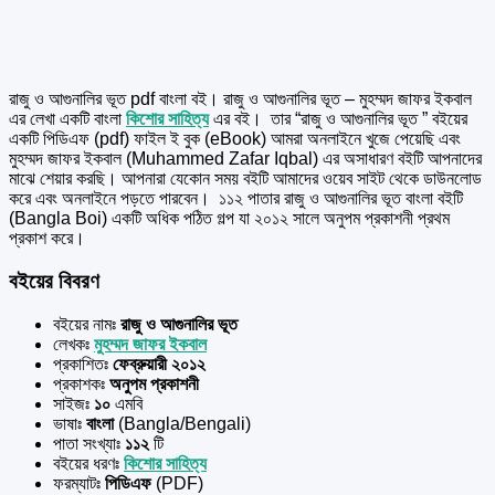
রাজু ও আগুনালির ভূত pdf বাংলা বই। রাজু ও আগুনালির ভূত – মুহম্মদ জাফর ইকবাল
এর
লেখা একটি বাংলা
কিশোর সাহিত্য
এর বই।
তার “রাজু ও আগুনালির ভূত ” বইয়ের
একটি পিডিএফ (pdf) ফাইল ই বুক (eBook) আমরা অনলাইনে খুজে পেয়েছি এবং
মুহম্মদ জাফর ইকবাল (Muhammed Zafar Iqbal) এর অসাধারণ বইটি আপনাদের
মাঝে শেয়ার করছি। আপনারা যেকোন সময় বইটি আমাদের ওয়েব সাইট থেকে ডাউনলোড
করে এবং অনলাইনে পড়তে পারবেন। ১১২ পাতার রাজু ও আগুনালির ভূত বাংলা বইটি
(Bangla Boi) একটি অধিক পঠিত গল্প যা ২০১২ সালে অনুপম প্রকাশনী প্রথম
প্রকাশ করে।
বইয়ের বিবরণ
বইয়ের নামঃ
রাজু ও আগুনালির ভূত
লেখকঃ
মুহম্মদ জাফর ইকবাল
প্রকাশিতঃ
ফেব্রুয়ারী ২০১২
প্রকাশকঃ
অনুপম প্রকাশনী
সাইজঃ
১০
এমবি
ভাষাঃ
বাংলা
(Bangla/Bengali)
পাতা সংখ্যাঃ
১১২
টি
বইয়ের ধরণঃ
কিশোর সাহিত্য
ফরম্যাটঃ
পিডিএফ
(PDF)