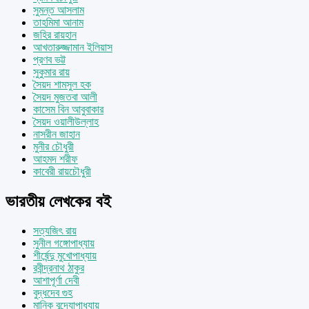
সুমন্ত আসলাম
তাহমিমা আনাম
জহির রায়হান
আখতারুজ্জামান ইলিয়াস
প্রণব ভট্ট
সুকুমার রায়
সৈয়দ শামসুল হক
সৈয়দ মুজতবা আলী
কাসেম বিন আবুবাকার
সৈয়দ ওয়ালীউল্লাহ
নাসরীন জাহান
মুনীর চৌধুরী
আহমদ শরীফ
কাবেরী রায়চৌধুরী
ভারতীয় লেখকের বই
সত্যজিৎ রায়
সুনীল গঙ্গোপাধ্যায়
শীর্ষেন্দু মুখোপাধ্যায়
রবীন্দ্রনাথ ঠাকুর
আশাপূর্ণা দেবী
বুদ্ধদেব গুহ
মানিক বন্দ্যোপাধ্যায়