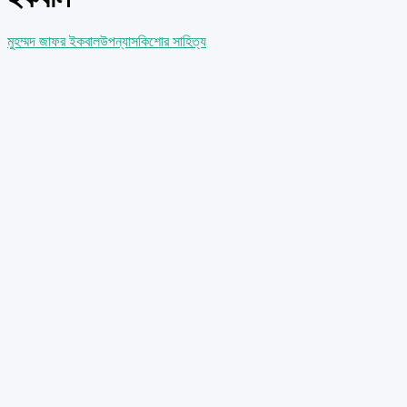
মুহম্মদ জাফর ইকবাল
উপন্যাস
কিশোর সাহিত্য