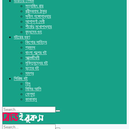
ভারতীয় লেখক
সত্যজিৎ রায়
রবীন্দ্রনাথ ঠাকুর
সুনীল গঙ্গোপাধ্যায়
আশাপূর্ণা দেবী
শীর্ষেন্দু মুখোপাধ্যায়
বুদ্ধদেব গুহ
বইয়ের ধরণ
কিশোর সাহিত্য
প্রবন্ধ
বাংলা গল্পের বই
আত্মজীবনী
মুক্তিযুদ্ধের বই
ভূতের বই
সমগ্র
সিরিজ বই
হিমু
মিসির আলি
ফেলুদা
কাকাবাবু