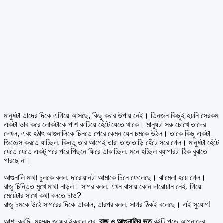
মানুষটা তাদের দিকে এগিয়ে আসছে, কিছু করার উপায় নেই। তিনজন কিছুই হয়নি সেরকম
একটা ভাব করে লোকটাকে পাশ কাটিয়ে হেঁটে যেতে থাকে। মানুষটা সরু চোখে তাদের
দেখল, এবং হঠাৎ আগুনালিকে চিনতে পেরে কেমন যেন চমকে উঠল। তাকে কিছু একটা
জিজ্ঞেস করতে যাচ্ছিল, কিন্তু তার আগেই তারা তাড়াতাড়ি হেঁটে সরে গেল। মানুষটা হেঁটে
যেতে যেতে একটু পরে পরে পিছনে ফিরে তাকাচ্ছিল, মনে হচ্ছিল ব্যাপারটা ঠিক বুঝতে
পারছে না।
আগুনালি মাথা চুলকে বলল, দারোয়ানটা আমাকে চিনে ফেলেছে। ঝামেলা হয়ে গেল।
রাজু চিন্তিত মুখে মাথা নাড়ল। সাগর বলল, এখন বাসায় কোন দারোয়ান নেই, গিয়ে
মেয়েটার সাথে কথা বলতে চাও?
রাজু চমকে উঠে সাগরের দিকে তাকাল, তারপর বলল, সাগর ঠিকই বলেছে। এই সুযোগ!
আশা করছি, মুহম্মদ জাফর ইকবাল এর
রাজু ও আগুনালির ভূত
বইটি পড়ে আপনাদের