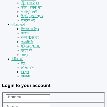
রবীন্দ্রনাথ ঠাকুর
সুনীল গঙ্গোপাধ্যায়
আশাপূর্ণা দেবী
শীর্ষেন্দু মুখোপাধ্যায়
বুদ্ধদেব গুহ
বইয়ের ধরণ
কিশোর সাহিত্য
প্রবন্ধ
বাংলা গল্পের বই
আত্মজীবনী
মুক্তিযুদ্ধের বই
ভূতের বই
সমগ্র
সিরিজ বই
হিমু
মিসির আলি
ফেলুদা
কাকাবাবু
Login to your account