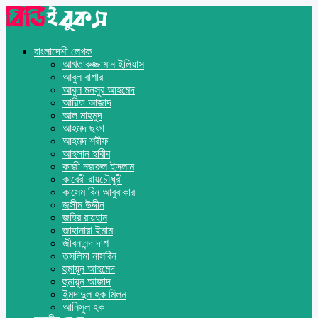
বাংলাদেশী লেখক
আখতারুজ্জামান ইলিয়াস
আবুল বাশার
আবুল মনসুর আহমেদ
আরিফ আজাদ
আল মাহমুদ
আহমদ ছফা
আহমদ শরীফ
আহসান হাবীব
কাজী নজরুল ইসলাম
কাবেরী রায়চৌধুরী
কাসেম বিন আবুবাকার
জসীম উদ্দীন
জহির রায়হান
জাহানারা ইমাম
জীবনানন্দ দাশ
তসলিমা নাসরিন
হুমায়ূন আহমেদ
হুমায়ুন আজাদ
ইমদাদুল হক মিলন
আনিসুল হক