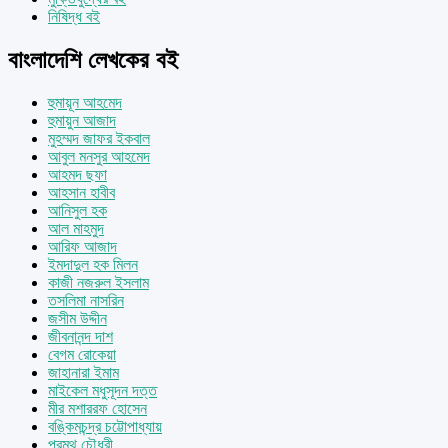
নিষিদ্ধ বই
বাংলাদেশি লেখকের বই
হুমায়ূন আহমেদ
হুমায়ুন আজাদ
মুহম্মদ জাফর ইকবাল
আবুল মনসুর আহমেদ
আহমদ ছফা
আহসান হাবীব
আনিসুল হক
আল মাহমুদ
আরিফ আজাদ
ইমদাদুল হক মিলন
কাজী নজরুল ইসলাম
তসলিমা নাসরিন
জসীম উদ্দীন
জীবনানন্দ দাশ
বেগম রোকেয়া
জাহানারা ইমাম
মাইকেল মধুসূদন দত্ত
মীর মশাররফ হোসেন
বঙ্কিমচন্দ্র চট্টোপাধ্যায়
প্রমথ চৌধুরী