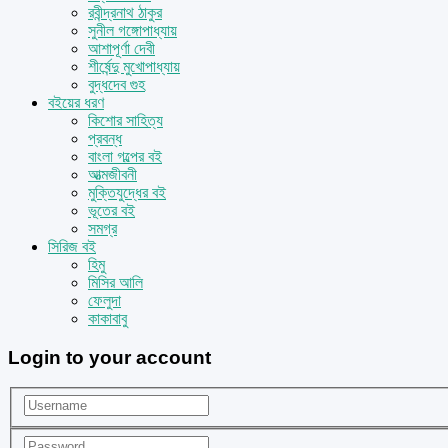
রবীন্দ্রনাথ ঠাকুর
সুনীল গঙ্গোপাধ্যায়
আশাপূর্ণা দেবী
শীর্ষেন্দু মুখোপাধ্যায়
বুদ্ধদেব গুহ
বইয়ের ধরণ
কিশোর সাহিত্য
প্রবন্ধ
বাংলা গল্পের বই
আত্মজীবনী
মুক্তিযুদ্ধের বই
ভূতের বই
সমগ্র
সিরিজ বই
হিমু
মিসির আলি
ফেলুদা
কাকাবাবু
Login to your account