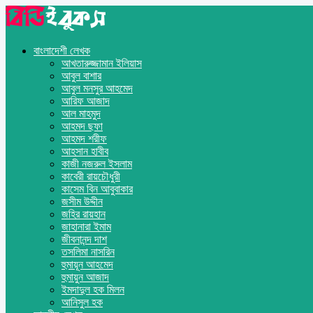
বাংলাদেশী লেখক
আখতারুজ্জামান ইলিয়াস
আবুল বাশার
আবুল মনসুর আহমেদ
আরিফ আজাদ
আল মাহমুদ
আহমদ ছফা
আহমদ শরীফ
আহসান হাবীব
কাজী নজরুল ইসলাম
কাবেরী রায়চৌধুরী
কাসেম বিন আবুবাকার
জসীম উদ্দীন
জহির রায়হান
জাহানারা ইমাম
জীবনানন্দ দাশ
তসলিমা নাসরিন
হুমায়ূন আহমেদ
হুমায়ুন আজাদ
ইমদাদুল হক মিলন
আনিসুল হক