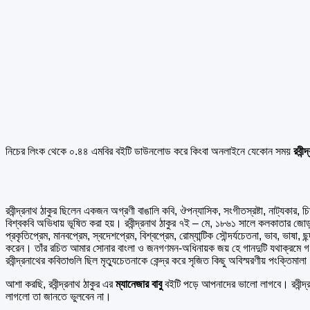
নিচের লিংক থেকে ০.৪৪ এমবির বইটি ডাউনলোড করে কিংবা অনলাইনে যেকোন সময়
রবীন্
রবীন্দ্রনাথ ঠাকুর ছিলেন একজন অগ্রণী বাঙালি কবি, ঔপন্যাসিক, সংগীতস্রষ্টা, নাট্যকার, চিত
বিশ্বকবি অভিধায় ভূষিত করা হয়। রবীন্দ্রনাথ ঠাকুর ৭ই – মে, ১৮৬১ সালে কলকাতার জোড়াসা
প্রকৃতিপ্রেম, মানবপ্রেম, স্বদেশপ্রেম, বিশ্বপ্রেম, রোম্যান্টিক সৌন্দর্যচেতনা, ভাব, ভাষ
করেন। তাঁর রচিত আমার সোনার বাংলা ও জনগণমন-অধিনায়ক জয় হে গানদুটি যথাক্রমে গণপ্র
রবীন্দ্রনাথের কবিতাগুলি ছিল মৃত্যুচেতনাকে কেন্দ্র করে সৃজিত কিছু অবিস্মরণীয় পংক্ত
আশা করছি, রবীন্দ্রনাথ ঠাকুর এর
ম্যানেজার বাবু
বইটি পড়ে আপনাদের ভালো লাগবে। রবীন্
লাগলো তা জানতে ভুলবেন না।