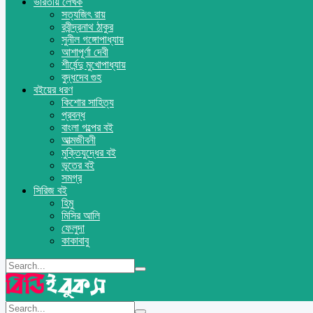
ভারতীয় লেখক
সত্যজিৎ রায়
রবীন্দ্রনাথ ঠাকুর
সুনীল গঙ্গোপাধ্যায়
আশাপূর্ণা দেবী
শীর্ষেন্দু মুখোপাধ্যায়
বুদ্ধদেব গুহ
বইয়ের ধরণ
কিশোর সাহিত্য
প্রবন্ধ
বাংলা গল্পের বই
আত্মজীবনী
মুক্তিযুদ্ধের বই
ভূতের বই
সমগ্র
সিরিজ বই
হিমু
মিসির আলি
ফেলুদা
কাকাবাবু