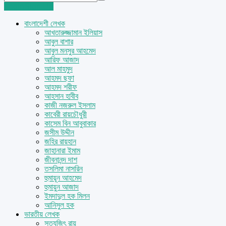
Login
Sign Up
বাংলাদেশী লেখক
আখতারুজ্জামান ইলিয়াস
আবুল বাশার
আবুল মনসুর আহমেদ
আরিফ আজাদ
আল মাহমুদ
আহমদ ছফা
আহমদ শরীফ
আহসান হাবীব
কাজী নজরুল ইসলাম
কাবেরী রায়চৌধুরী
কাসেম বিন আবুবাকার
জসীম উদ্দীন
জহির রায়হান
জাহানারা ইমাম
জীবনানন্দ দাশ
তসলিমা নাসরিন
হুমায়ূন আহমেদ
হুমায়ুন আজাদ
ইমদাদুল হক মিলন
আনিসুল হক
ভারতীয় লেখক
সত্যজিৎ রায়