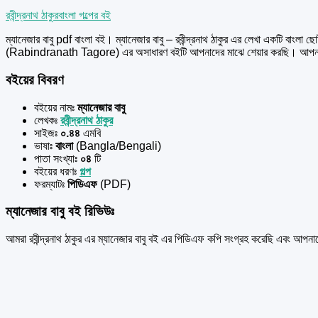
রবীন্দ্রনাথ ঠাকুর
বাংলা গল্পের বই
ম্যানেজার বাবু pdf বাংলা বই। ম্যানেজার বাবু – রবীন্দ্রনাথ ঠাকুর এর
লেখা একটি বাংলা ছ
(Rabindranath Tagore) এর অসাধারণ বইটি আপনাদের মাঝে শেয়ার করছি। আপনা
বইয়ের বিবরণ
বইয়ের নামঃ
ম্যানেজার বাবু
লেখকঃ
রবীন্দ্রনাথ ঠাকুর
সাইজঃ
০.৪৪
এমবি
ভাষাঃ
বাংলা
(Bangla/Bengali)
পাতা সংখ্যাঃ
০৪
টি
বইয়ের ধরণঃ
গল্প
ফরম্যাটঃ
পিডিএফ
(PDF)
ম্যানেজার বাবু বই রিভিউঃ
আমরা রবীন্দ্রনাথ ঠাকুর এর ম্যানেজার বাবু বই এর পিডিএফ কপি সংগ্রহ করেছি এবং আপনা