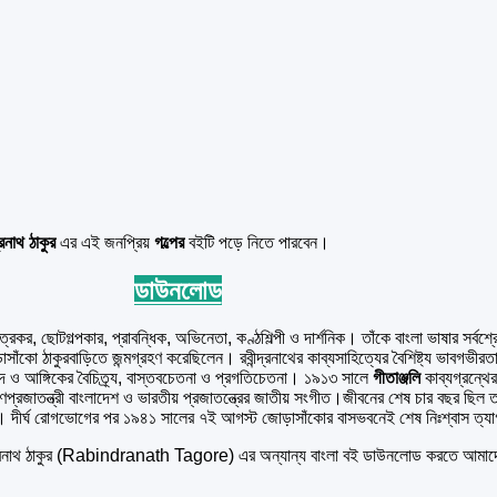
দ্রনাথ ঠাকুর
এর এই জনপ্রিয়
গল্পের
বইটি পড়ে নিতে পারবেন।
ডাউনলোড
্রকর, ছোটগল্পকার, প্রাবন্ধিক, অভিনেতা, কণ্ঠশিল্পী ও দার্শনিক। তাঁকে বাংলা ভাষার সর্বশ্রে
ঁকো ঠাকুরবাড়িতে জন্মগ্রহণ করেছিলেন। রবীন্দ্রনাথের কাব্যসাহিত্যের বৈশিষ্ট্য ভাবগভীরতা, 
া, ছন্দ ও আঙ্গিকের বৈচিত্র্য, বাস্তবচেতনা ও প্রগতিচেতনা। ১৯১৩ সালে
গীতাঞ্জলি
কাব্যগ্রন্থে
জাতন্ত্রী বাংলাদেশ ও ভারতীয় প্রজাতন্ত্রের জাতীয় সংগীত।জীবনের শেষ চার বছর ছিল তা
িমালা। দীর্ঘ রোগভোগের পর ১৯৪১ সালের ৭ই আগস্ট জোড়াসাঁকোর বাসভবনেই শেষ নিঃশ্বাস ত্যাগ
দ্রনাথ ঠাকুর (Rabindranath Tagore) এর অন্যান্য বাংলা বই ডাউনলোড করতে আমাদের