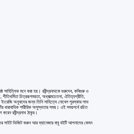
ষ্ঠ সাহিত্যিক মনে করা হয়। রবীন্দ্রনাথকে গুরুদেব, কবিগুরু ও
গীতিধর্মিতা চিত্ররূপময়তা, অধ্যাত্মচেতনা, ঐতিহ্যপ্রীতি,
র ইংরেজি অনুবাদের জন্য তিনি সাহিত্যে নোবেল পুরস্কার লাভ
ঁর ধারাবাহিক শারীরিক অসুস্থতার সময়। এই সময়পর্বে রচিত
 করেন রবীন্দ্রনাথ ঠাকুর।
 সাইট ভিজিট করুন আর ম্যানেজার বাবু বইটি আপনাদের কেমন