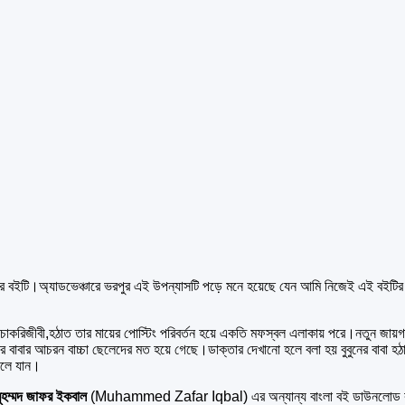
 বইটি।অ্যাডভেঞ্চারে ভরপুর এই উপন্যাসটি পড়ে মনে হয়েছে যেন আমি নিজেই এই বইটির মধ
 চাকরিজীবী,হঠাত তার মায়ের পোস্টিং পরিবর্তন হয়ে একতি মফস্বল এলাকায় পরে।নতুন জায়
বুবুনের বাবার আচরন বাচ্চা ছেলেদের মত হয়ে গেছে।ডাক্তার দেখানো হলে বলা হয় বুবুনের বাবা
িফলে যান।
ুহম্মদ জাফর ইকবাল
(Muhammed Zafar Iqbal) এর অন্যান্য বাংলা বই ডাউনলোড করতে