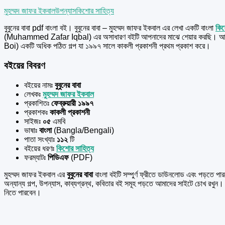
মুহম্মদ জাফর ইকবাল
উপন্যাস
কিশোর সাহিত্য
বুবুনের বাবা pdf বাংলা বই। বুবুনের বাবা – মুহম্মদ জাফর ইকবাল এর
লেখা একটি বাংলা
কিশ
(Muhammed Zafar Iqbal) এর অসাধারণ বইটি আপনাদের মাঝে শেয়ার করছি। আপনার
Boi) একটি অধিক পঠিত গল্প যা ১৯৯৭ সালে কাকলী প্রকাশনী প্রথম প্রকাশ করে।
বইয়ের বিবরণ
বইয়ের নামঃ
বুবুনের বাবা
লেখকঃ
মুহম্মদ জাফর ইকবাল
প্রকাশিতঃ
ফেব্রুয়ারী ১৯৯৭
প্রকাশকঃ
কাকলী প্রকাশনী
সাইজঃ
০৫
এমবি
ভাষাঃ
বাংলা
(Bangla/Bengali)
পাতা সংখ্যাঃ
১১২
টি
বইয়ের ধরণঃ
কিশোর সাহিত্য
ফরম্যাটঃ
পিডিএফ
(PDF)
মুহম্মদ জাফর ইকবাল এর
বুবুনের বাবা
বাংলা বইটি সম্পুর্ণ ফ্রীতে ডাউনলোড এবং পড়তে প
অন্যান্য গল্প, উপন্যাস, কাব্যগ্রন্থ, কবিতার বই সমূহ পড়তে আমাদের সাইটে চোখ র
নিতে পারবেন।