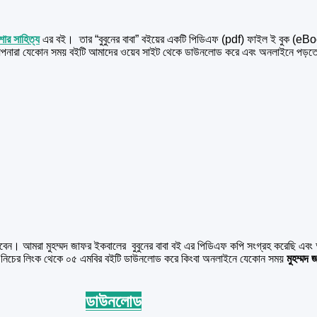
োর সাহিত্য
এর বই।
তার “বুবুনের বাবা” বইয়ের একটি পিডিএফ (pdf) ফাইল ই বুক (eB
া যেকোন সময় বইটি আমাদের ওয়েব সাইট থেকে ডাউনলোড করে এবং অনলাইনে পড়তে পার
ারবেন। আমরা মুহম্মদ জাফর ইকবালের বুবুনের বাবা বই এর পিডিএফ কপি সংগ্রহ করেছি এব
খুন। নিচের লিংক থেকে ০৫ এমবির বইটি ডাউনলোড করে কিংবা অনলাইনে যেকোন সময়
মুহম্মদ
ডাউনলোড