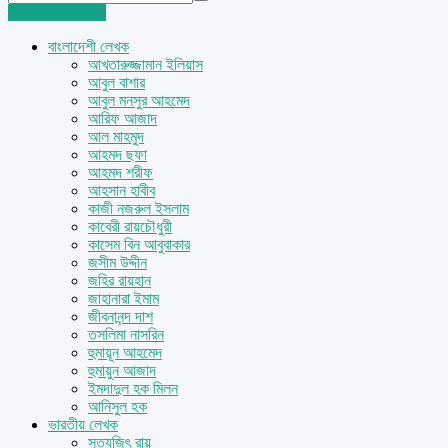
Login
Sign Up
বাংলাদেশী লেখক
আখতারুজ্জামান ইলিয়াস
আবুল বাশার
আবুল মনসুর আহমেদ
আরিফ আজাদ
আল মাহমুদ
আহমদ ছফা
আহমদ শরীফ
আহসান হাবীব
কাজী নজরুল ইসলাম
কাবেরী রায়চৌধুরী
কাসেম বিন আবুবাকার
জসীম উদ্দীন
জহির রায়হান
জাহানারা ইমাম
জীবনানন্দ দাশ
তসলিমা নাসরিন
হুমায়ূন আহমেদ
হুমায়ুন আজাদ
ইমদাদুল হক মিলন
আনিসুল হক
ভারতীয় লেখক
সত্যজিৎ রায়