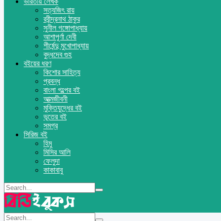
ভারতীয় লেখক
সত্যজিৎ রায়
রবীন্দ্রনাথ ঠাকুর
সুনীল গঙ্গোপাধ্যায়
আশাপূর্ণা দেবী
শীর্ষেন্দু মুখোপাধ্যায়
বুদ্ধদেব গুহ
বইয়ের ধরণ
কিশোর সাহিত্য
প্রবন্ধ
বাংলা গল্পের বই
আত্মজীবনী
মুক্তিযুদ্ধের বই
ভূতের বই
সমগ্র
সিরিজ বই
হিমু
মিসির আলি
ফেলুদা
কাকাবাবু