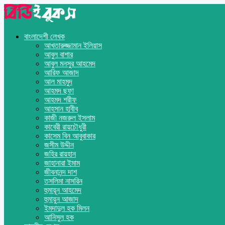
বাংলাদেশী লেখক
আখতারুজ্জামান ইলিয়াস
আবুল বাশার
আবুল মনসুর আহমেদ
আরিফ আজাদ
আল মাহমুদ
আহমদ ছফা
আহমদ শরীফ
আহসান হাবীব
কাজী নজরুল ইসলাম
কাবেরী রায়চৌধুরী
কাসেম বিন আবুবাকার
জসীম উদ্দীন
জহির রায়হান
জাহানারা ইমাম
জীবনানন্দ দাশ
তসলিমা নাসরিন
হুমায়ূন আহমেদ
হুমায়ুন আজাদ
ইমদাদুল হক মিলন
আনিসুল হক