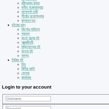
রবীন্দ্রনাথ ঠাকুর
সুনীল গঙ্গোপাধ্যায়
আশাপূর্ণা দেবী
শীর্ষেন্দু মুখোপাধ্যায়
বুদ্ধদেব গুহ
বইয়ের ধরণ
কিশোর সাহিত্য
প্রবন্ধ
বাংলা গল্পের বই
আত্মজীবনী
মুক্তিযুদ্ধের বই
ভূতের বই
সমগ্র
সিরিজ বই
হিমু
মিসির আলি
ফেলুদা
কাকাবাবু
Login to your account