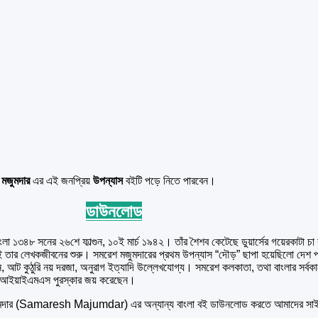
মজুমদার
এর এই জনপ্রিয়
উপন্যাস
বইটি পড়ে নিতে পারবেন।
ডাউনলোড
া ১৩৪৮ সনের ২৬শে ফাল্গুন, ১০ই মার্চ ১৯৪২। তাঁর শৈশব কেটেছে ডুয়ার্সের গয়েরকাটা চা 
েকেই তার লেখকজীবনের শুরু। সমরেশ মজুমদারের প্রথম উপন্যাস “দৌড়” ছাপা হয়েছিলো দে
র বাগান, আট কুঠুরি নয় দরজা, অনুরাগ ইত্যাদি উল্লেখযোগ্য। সমরেশ কলকাতা, তথা বাংলার 
বং আইয়াইএমএস পুরস্কার জয় করেছেন।
মদার (Samaresh Majumdar) এর অন্যান্য বাংলা বই ডাউনলোড করতে আমাদের সাইট 