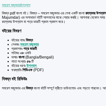
সমরেশ মজুমদার
উপন্যাস
বিষঘ্ন pdf বাংলা বই। বিষঘ্ন – সমরেশ মজুমদার এর
লেখা একটি বাংলা
রহস্যময় উপন্যা
Majumdar) এর অসাধারণ বইটি আপনাদের মাঝে শেয়ার করছি। আপনারা যেকোন সময় ব
রহস্যময় উপন্যাস যা পত্র ভারতী প্রথম প্রকাশ করে।
বইয়ের বিবরণ
বইয়ের নামঃ
বিষঘ্ন
লেখকঃ
সমরেশ মজুমদার
প্রকাশকঃ
পত্র ভারতী
সাইজঃ
০৮
এমবি
ভাষাঃ
বাংলা
(Bangla/Bengali)
পাতা সংখ্যাঃ
৫৬
টি
বইয়ের ধরণঃ
উপন্যাস
ফরম্যাটঃ
পিডিএফ
(PDF)
বিষঘ্ন বই রিভিউঃ
সমরেশ মজুমদার এর
বিষঘ্ন
বাংলা বইটি সম্পুর্ণ ফ্রীতে ডাউনলোড এবং পড়তে পারবেন।