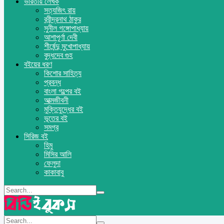
ভারতীয় লেখক
সত্যজিৎ রায়
রবীন্দ্রনাথ ঠাকুর
সুনীল গঙ্গোপাধ্যায়
আশাপূর্ণা দেবী
শীর্ষেন্দু মুখোপাধ্যায়
বুদ্ধদেব গুহ
বইয়ের ধরণ
কিশোর সাহিত্য
প্রবন্ধ
বাংলা গল্পের বই
আত্মজীবনী
মুক্তিযুদ্ধের বই
ভূতের বই
সমগ্র
সিরিজ বই
হিমু
মিসির আলি
ফেলুদা
কাকাবাবু