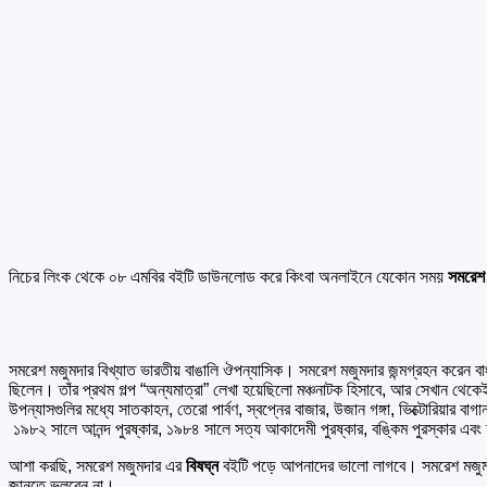
নিচের লিংক থেকে ০৮ এমবির বইটি ডাউনলোড করে কিংবা অনলাইনে যেকোন সময়
সমরেশ 
সমরেশ মজুমদার বিখ্যাত ভারতীয় বাঙালি ঔপন্যাসিক। সমরেশ মজুমদার জন্মগ্রহন করেন বাংল
ছিলেন। তাঁর প্রথম গল্প “অন্যমাত্রা” লেখা হয়েছিলো মঞ্চনাটক হিসাবে, আর সেখান থ
উপন্যাসগুলির মধ্যে সাতকাহন, তেরো পার্বণ, স্বপ্নের বাজার, উজান গঙ্গা, ভিক্টোরিয়া
১৯৮২ সালে আনন্দ পুরষ্কার, ১৯৮৪ সালে সত্য আকাদেমী পুরষ্কার, বঙ্কিম পুরস্কার এ
আশা করছি, সমরেশ মজুমদার এর
বিষঘ্ন
বইটি পড়ে আপনাদের ভালো লাগবে। সমরেশ মজু
জানতে ভুলবেন না।