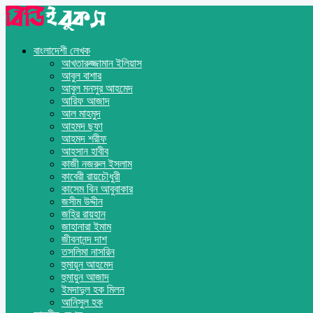
বাংলাদেশী লেখক
আখতারুজ্জামান ইলিয়াস
আবুল বাশার
আবুল মনসুর আহমেদ
আরিফ আজাদ
আল মাহমুদ
আহমদ ছফা
আহমদ শরীফ
আহসান হাবীব
কাজী নজরুল ইসলাম
কাবেরী রায়চৌধুরী
কাসেম বিন আবুবাকার
জসীম উদ্দীন
জহির রায়হান
জাহানারা ইমাম
জীবনানন্দ দাশ
তসলিমা নাসরিন
হুমায়ূন আহমেদ
হুমায়ুন আজাদ
ইমদাদুল হক মিলন
আনিসুল হক