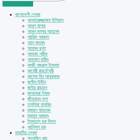
Login
Sign Up
বাংলাদেশী লেখক
আখতারুজ্জামান ইলিয়াস
আবুল বাশার
আবুল মনসুর আহমেদ
আরিফ আজাদ
আল মাহমুদ
আহমদ ছফা
আহমদ শরীফ
আহসান হাবীব
কাজী নজরুল ইসলাম
কাবেরী রায়চৌধুরী
কাসেম বিন আবুবাকার
জসীম উদ্দীন
জহির রায়হান
জাহানারা ইমাম
জীবনানন্দ দাশ
তসলিমা নাসরিন
হুমায়ূন আহমেদ
হুমায়ুন আজাদ
ইমদাদুল হক মিলন
আনিসুল হক
ভারতীয় লেখক
সত্যজিৎ রায়