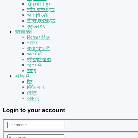
রবীন্দ্রনাথ ঠাকুর
সুনীল গঙ্গোপাধ্যায়
আশাপূর্ণা দেবী
শীর্ষেন্দু মুখোপাধ্যায়
বুদ্ধদেব গুহ
বইয়ের ধরণ
কিশোর সাহিত্য
প্রবন্ধ
বাংলা গল্পের বই
আত্মজীবনী
মুক্তিযুদ্ধের বই
ভূতের বই
সমগ্র
সিরিজ বই
হিমু
মিসির আলি
ফেলুদা
কাকাবাবু
Login to your account