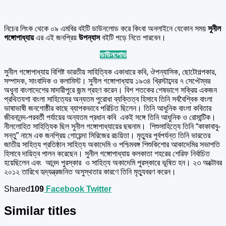
নিচের লিংক থেকে ০৯ এমবির বইটি ডাউনলোড করে কিংবা অনলাইনে যেকোন সময়
সুনীল
গঙ্গোপাধ্যায়
এর এই জনপ্রিয়
উপন্যাস
বইটি পড়ে নিতে পারবেন।
ডাউনলোড
সুনীল গঙ্গোপাধ্যায় বিশিষ্ট ভারতীয় সাহিত্যিক একাধারে কবি, ঔপন্যাসিক, ছোটোগল্পকার,
সম্পাদক, সাংবাদিক ও কলামিস্ট। সুনীল গঙ্গোপাধ্যায় ১৯৩৪ খ্রিস্টাব্দের ৭ সেপ্টেম্বর
অধুনা বাংলাদেশের মাদারীপুরে জন্ম গ্রহণ করেন। বিশ শতকের শেষভাগে সক্রিয় একজন
প্রথিতযশা বাংলা সাহিত্যের অন্যতম পুরোধা ব্যক্তিত্ব হিসাবে তিনি সর্ববৈশ্বিক বাংলা
ভাষাভাষী জনগোষ্ঠীর কাছে ব্যাপকভাবে পরিচিত ছিলেন। তিনি আধুনিক বাংলা কবিতার
জীবনানন্দ-পরবর্তী পর্যায়ের অন্যতম প্রধান কবি একই সঙ্গে তিনি আধুনিক ও রোমান্টিক।
নীললোহিত সাহিত্যিক ছিল সুনীল গঙ্গোপাধ্যায়ের ছদ্মনাম। শিশুসাহিত্যে তিনি “কাকাবাবু-
সন্তু” নামে এক জনপ্রিয় গোয়েন্দা সিরিজের রচয়িতা। মৃত্যুর পূর্বপর্যন্ত তিনি ভারতের
জাতীয় সাহিত্য প্রতিষ্ঠান সাহিত্য অকাদেমি ও পশ্চিমবঙ্গ শিশুকিশোর আকাদেমির সভাপতি
হিসাবে দায়িত্ব পালন করেছেন। সুনীল গঙ্গোপাধ্যায় কলকাতা শহরের শেরিফ নির্বাচিত
হয়েছিলেন এবং আনন্দ পুরস্কার ও সাহিত্য অকাদেমি পুরস্কারে ভূষিত হন। ২৩ অক্টোবর
২০১২ তারিখে হৃদ্‌যন্ত্রজনিত অসুস্থতার কারণে তিনি মৃত্যুবরণ করেন।
Shared
109
Facebook
Twitter
Similar titles