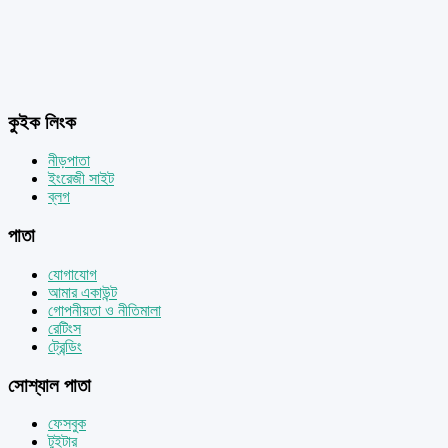
কুইক লিংক
নীড়পাতা
ইংরেজী সাইট
ব্লগ
পাতা
যোগাযোগ
আমার একাউন্ট
গোপনীয়তা ও নীতিমালা
রেটিংস
ট্রেন্ডিং
সোশ্যাল পাতা
ফেসবুক
টুইটার