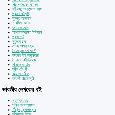
মীর মশাররফ হোসেন
বঙ্কিমচন্দ্র চট্টোপাধ্যায়
প্রমথ চৌধুরী
সুমন্ত আসলাম
তাহমিমা আনাম
জহির রায়হান
আখতারুজ্জামান ইলিয়াস
প্রণব ভট্ট
সুকুমার রায়
সৈয়দ শামসুল হক
সৈয়দ মুজতবা আলী
কাসেম বিন আবুবাকার
সৈয়দ ওয়ালীউল্লাহ
নাসরীন জাহান
মুনীর চৌধুরী
আহমদ শরীফ
কাবেরী রায়চৌধুরী
ভারতীয় লেখকের বই
সত্যজিৎ রায়
সুনীল গঙ্গোপাধ্যায়
শীর্ষেন্দু মুখোপাধ্যায়
রবীন্দ্রনাথ ঠাকুর