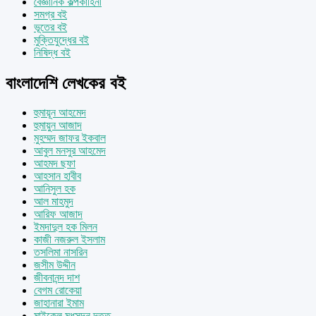
বৈজ্ঞানিক কল্পকাহিনী
সমগ্র বই
ভূতের বই
মুক্তিযুদ্ধের বই
নিষিদ্ধ বই
বাংলাদেশি লেখকের বই
হুমায়ূন আহমেদ
হুমায়ুন আজাদ
মুহম্মদ জাফর ইকবাল
আবুল মনসুর আহমেদ
আহমদ ছফা
আহসান হাবীব
আনিসুল হক
আল মাহমুদ
আরিফ আজাদ
ইমদাদুল হক মিলন
কাজী নজরুল ইসলাম
তসলিমা নাসরিন
জসীম উদ্দীন
জীবনানন্দ দাশ
বেগম রোকেয়া
জাহানারা ইমাম
মাইকেল মধুসূদন দত্ত