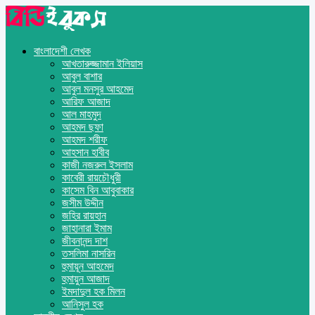
বাংলাদেশী লেখক
আখতারুজ্জামান ইলিয়াস
আবুল বাশার
আবুল মনসুর আহমেদ
আরিফ আজাদ
আল মাহমুদ
আহমদ ছফা
আহমদ শরীফ
আহসান হাবীব
কাজী নজরুল ইসলাম
কাবেরী রায়চৌধুরী
কাসেম বিন আবুবাকার
জসীম উদ্দীন
জহির রায়হান
জাহানারা ইমাম
জীবনানন্দ দাশ
তসলিমা নাসরিন
হুমায়ূন আহমেদ
হুমায়ুন আজাদ
ইমদাদুল হক মিলন
আনিসুল হক