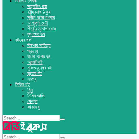
ভারতীয় লেখক
সত্যজিৎ রায়
রবীন্দ্রনাথ ঠাকুর
সুনীল গঙ্গোপাধ্যায়
আশাপূর্ণা দেবী
শীর্ষেন্দু মুখোপাধ্যায়
বুদ্ধদেব গুহ
বইয়ের ধরণ
কিশোর সাহিত্য
প্রবন্ধ
বাংলা গল্পের বই
আত্মজীবনী
মুক্তিযুদ্ধের বই
ভূতের বই
সমগ্র
সিরিজ বই
হিমু
মিসির আলি
ফেলুদা
কাকাবাবু