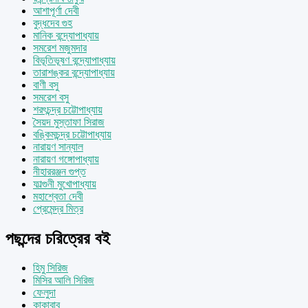
আশাপূর্ণা দেবী
বুদ্ধদেব গুহ
মানিক বন্দ্যোপাধ্যায়
সমরেশ মজুমদার
বিভূতিভূষণ বন্দ্যোপাধ্যায়
তারাশঙ্কর বন্দ্যোপাধ্যায়
বাণী বসু
সমরেশ বসু
শরৎচন্দ্র চট্টোপাধ্যায়
সৈয়দ মুস্তাফা সিরাজ
বঙ্কিমচন্দ্র চট্টোপাধ্যায়
নারায়ণ সান্যাল
নারায়ণ গঙ্গোপাধ্যায়
নীহাররঞ্জন গুপ্ত
ফাল্গুনী মুখোপাধ্যায়
মহাশ্বেতা দেবী
প্রেমেন্দ্র মিত্র
পছন্দের চরিত্রের বই
হিমু সিরিজ
মিসির আলি সিরিজ
ফেলুদা
কাকাবাবু