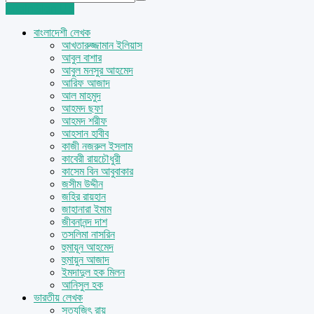
Login
Sign Up
বাংলাদেশী লেখক
আখতারুজ্জামান ইলিয়াস
আবুল বাশার
আবুল মনসুর আহমেদ
আরিফ আজাদ
আল মাহমুদ
আহমদ ছফা
আহমদ শরীফ
আহসান হাবীব
কাজী নজরুল ইসলাম
কাবেরী রায়চৌধুরী
কাসেম বিন আবুবাকার
জসীম উদ্দীন
জহির রায়হান
জাহানারা ইমাম
জীবনানন্দ দাশ
তসলিমা নাসরিন
হুমায়ূন আহমেদ
হুমায়ুন আজাদ
ইমদাদুল হক মিলন
আনিসুল হক
ভারতীয় লেখক
সত্যজিৎ রায়