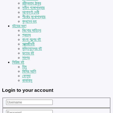
রবীন্দ্রনাথ ঠাকুর
সুনীল গঙ্গোপাধ্যায়
আশাপূর্ণা দেবী
শীর্ষেন্দু মুখোপাধ্যায়
বুদ্ধদেব গুহ
বইয়ের ধরণ
কিশোর সাহিত্য
প্রবন্ধ
বাংলা গল্পের বই
আত্মজীবনী
মুক্তিযুদ্ধের বই
ভূতের বই
সমগ্র
সিরিজ বই
হিমু
মিসির আলি
ফেলুদা
কাকাবাবু
Login to your account