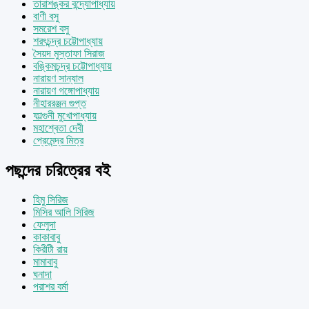
তারাশঙ্কর বন্দ্যোপাধ্যায়
বাণী বসু
সমরেশ বসু
শরৎচন্দ্র চট্টোপাধ্যায়
সৈয়দ মুস্তাফা সিরাজ
বঙ্কিমচন্দ্র চট্টোপাধ্যায়
নারায়ণ সান্যাল
নারায়ণ গঙ্গোপাধ্যায়
নীহাররঞ্জন গুপ্ত
ফাল্গুনী মুখোপাধ্যায়
মহাশ্বেতা দেবী
প্রেমেন্দ্র মিত্র
পছন্দের চরিত্রের বই
হিমু সিরিজ
মিসির আলি সিরিজ
ফেলুদা
কাকাবাবু
কিরীটী রায়
মামাবাবু
ঘনাদা
পরাশর বর্মা