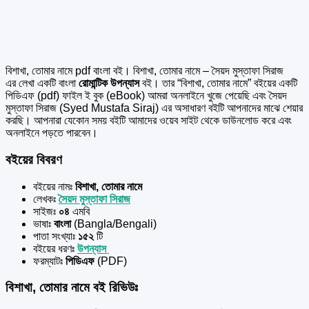
বিশাখা, তোমার নামে pdf বাংলা বই। বিশাখা, তোমার নামে – সৈয়দ মুস্তাফা সিরাজ
এর
লেখা একটি বাংলা
রোমান্টিক উপন্যাস
বই। তার “বিশাখা, তোমার নামে” বইয়ের একটি
পিডিএফ (pdf) ফাইল ই বুক (eBook) আমরা অনলাইনে খুজে পেয়েছি এবং সৈয়দ
মুস্তাফা সিরাজ (Syed Mustafa Siraj) এর অসাধারণ বইটি আপনাদের মাঝে শেয়ার
করছি। আপনারা যেকোন সময় বইটি আমাদের ওয়েব সাইট থেকে ডাউনলোড করে এবং
অনলাইনে পড়তে পারবেন।
বইয়ের বিবরণ
বইয়ের নামঃ
বিশাখা, তোমার নামে
লেখকঃ
সৈয়দ মুস্তাফা সিরাজ
সাইজঃ
০৪
এমবি
ভাষাঃ
বাংলা
(Bangla/Bengali)
পাতা সংখ্যাঃ
১৫২
টি
বইয়ের ধরণঃ
উপন্যাস
ফরম্যাটঃ
পিডিএফ
(PDF)
বিশাখা, তোমার নামে বই রিভিউঃ