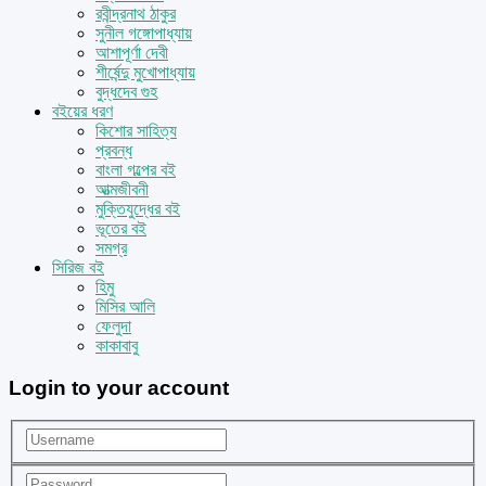
রবীন্দ্রনাথ ঠাকুর
সুনীল গঙ্গোপাধ্যায়
আশাপূর্ণা দেবী
শীর্ষেন্দু মুখোপাধ্যায়
বুদ্ধদেব গুহ
বইয়ের ধরণ
কিশোর সাহিত্য
প্রবন্ধ
বাংলা গল্পের বই
আত্মজীবনী
মুক্তিযুদ্ধের বই
ভূতের বই
সমগ্র
সিরিজ বই
হিমু
মিসির আলি
ফেলুদা
কাকাবাবু
Login to your account