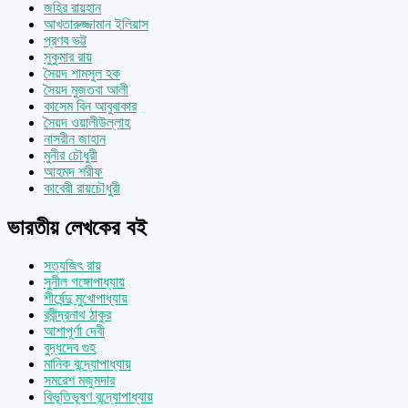
জহির রায়হান
আখতারুজ্জামান ইলিয়াস
প্রণব ভট্ট
সুকুমার রায়
সৈয়দ শামসুল হক
সৈয়দ মুজতবা আলী
কাসেম বিন আবুবাকার
সৈয়দ ওয়ালীউল্লাহ
নাসরীন জাহান
মুনীর চৌধুরী
আহমদ শরীফ
কাবেরী রায়চৌধুরী
ভারতীয় লেখকের বই
সত্যজিৎ রায়
সুনীল গঙ্গোপাধ্যায়
শীর্ষেন্দু মুখোপাধ্যায়
রবীন্দ্রনাথ ঠাকুর
আশাপূর্ণা দেবী
বুদ্ধদেব গুহ
মানিক বন্দ্যোপাধ্যায়
সমরেশ মজুমদার
বিভূতিভূষণ বন্দ্যোপাধ্যায়