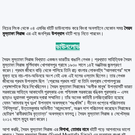
নিচের লিংক থেকে ০৪ এমবির বইটি ডাউনলোড করে কিংবা অনলাইনে যেকোন সময়
সৈয়দ
মুস্তাফা সিরাজ
এর এই জনপ্রিয়
উপন্যাস
বইটি পড়ে নিতে পারবেন।
ডাউনলোড
সৈয়দ মুস্তাফা সিরাজ বিখ্যাত একজন ভারতীয় বাঙালি লেখক। প্রখ্যাত সাহিত্যিক সৈয়দ
মুস্তাফা সিরাজ মুর্শিদাবাদ খোশবাসপুর গ্রামে ১৯৩০ সালে ১৪ই অক্টোবর জন্মগ্রহণ
করেন। প্রথম জীবনে বাড়ি থেকে পালিয়ে তিনি রাঢ় বাংলার লোকনাট্য “আলকাপের” সঙ্গে
যুক্ত হয়ে নাচ-গান-অভিনয়ে অংশ নেই এবং এই দলের ওস্তাদ ছিলেন। তার লেখক
জীবনের প্রথম উপন্যাস ছিল ‘প্রেমের প্রথম পাঠ’ যা তিনি নবগ্রাম গোপালপুরের
প্রেক্ষাপটকে ঘিরে লিখেছিলেন। সৈয়দ মুস্তাফা সিরাজের ‘অলীক মানুষ’ উপন্যাসটি ভারত
সরকারের সাহিত্য আকাদেমি পুরস্কার এবং পশ্চিমবঙ্গ সরকারের বঙ্কিম পুরস্কার – এসব
ছাড়াও ভুয়ালকা পুরস্কার দ্বারা সম্মানিত। তাঁর অনেক কাহিনী চলচ্চিত্রায়িত হয়েছে
যেমন ‘কামনার সুখ দুঃখ’ উপন্যাস অবলম্বনে ‘শঙ্খবিষ”। দীনেন গুপ্তের পরিচালনায়
‘নিশিমৃগয়া’, উত্তমকুমার অভিনীত ‘আনন্দমেলা’, অঞ্জন দাশ পরিচালনা করেছেন সিরাজের
ছোটগল্প ‘রানীরঘাটের বৃত্তান্ত’ অবলম্বনে ফালতু। সৈয়দ মুস্তাফা সিরাজ ৪ সেপ্টেম্বর
২০১২ সালে মৃত্যু বরণ করেন।
আশা করছি, সৈয়দ মুস্তাফা সিরাজ এর
বিশাখা, তোমার নামে
বইটি পড়ে আপনাদের ভালো
লাগবে। সৈয়দ মুস্তাফা সিরাজ (Syed Mustafa Siraj) এর অন্যান্য বাংলা বই