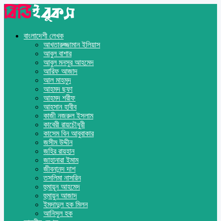
বাংলাদেশী লেখক
আখতারুজ্জামান ইলিয়াস
আবুল বাশার
আবুল মনসুর আহমেদ
আরিফ আজাদ
আল মাহমুদ
আহমদ ছফা
আহমদ শরীফ
আহসান হাবীব
কাজী নজরুল ইসলাম
কাবেরী রায়চৌধুরী
কাসেম বিন আবুবাকার
জসীম উদ্দীন
জহির রায়হান
জাহানারা ইমাম
জীবনানন্দ দাশ
তসলিমা নাসরিন
হুমায়ূন আহমেদ
হুমায়ুন আজাদ
ইমদাদুল হক মিলন
আনিসুল হক