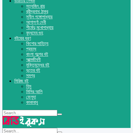
ভারতীয় লেখক
সত্যজিৎ রায়
রবীন্দ্রনাথ ঠাকুর
সুনীল গঙ্গোপাধ্যায়
আশাপূর্ণা দেবী
শীর্ষেন্দু মুখোপাধ্যায়
বুদ্ধদেব গুহ
বইয়ের ধরণ
কিশোর সাহিত্য
প্রবন্ধ
বাংলা গল্পের বই
আত্মজীবনী
মুক্তিযুদ্ধের বই
ভূতের বই
সমগ্র
সিরিজ বই
হিমু
মিসির আলি
ফেলুদা
কাকাবাবু