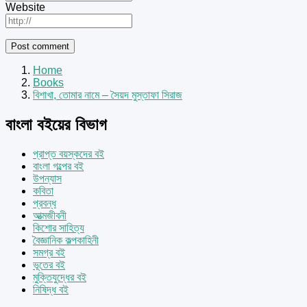
Website
Home
Books
বিশাখা, তোমার নামে – সৈয়দ মুস্তাফা সিরাজ
বাংলা বইয়ের বিভাগ
প্রাপ্ত বয়স্কদের বই
বাংলা গল্পের বই
উপন্যাস
কবিতা
প্রবন্ধ
আত্মজীবনী
কিশোর সাহিত্য
বৈজ্ঞানিক কল্পকাহিনী
সমগ্র বই
ভূতের বই
মুক্তিযুদ্ধের বই
নিষিদ্ধ বই