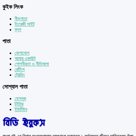
কুইক লিংক
নীড়পাতা
ইংরেজী সাইট
ব্লগ
পাতা
যোগাযোগ
আমার একাউন্ট
গোপনীয়তা ও নীতিমালা
রেটিংস
ট্রেন্ডিং
সোশ্যাল পাতা
ফেসবুক
টুইটার
ইউটিউব