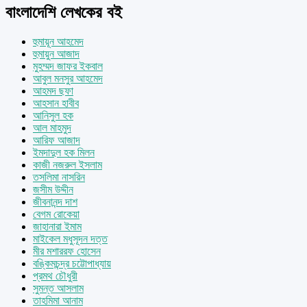
বাংলাদেশি লেখকের বই
হুমায়ূন আহমেদ
হুমায়ুন আজাদ
মুহম্মদ জাফর ইকবাল
আবুল মনসুর আহমেদ
আহমদ ছফা
আহসান হাবীব
আনিসুল হক
আল মাহমুদ
আরিফ আজাদ
ইমদাদুল হক মিলন
কাজী নজরুল ইসলাম
তসলিমা নাসরিন
জসীম উদ্দীন
জীবনানন্দ দাশ
বেগম রোকেয়া
জাহানারা ইমাম
মাইকেল মধুসূদন দত্ত
মীর মশাররফ হোসেন
বঙ্কিমচন্দ্র চট্টোপাধ্যায়
প্রমথ চৌধুরী
সুমন্ত আসলাম
তাহমিমা আনাম