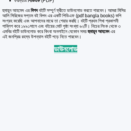
ফরম্যাটঃ
পিডিএফ
(PDF)
হুমায়ূন আহমেদ এর
বিপদ
বইটি সম্পুর্ণ ফ্রীতে ডাউনলোড করতে পারবেন। আমরা মিসির
আলি সিরিজের সপ্তম বই বিপদ এর একটি পিডিএফ (pdf bangla books) কপি
সংগ্রহ করেছি এবং আপনাদের মাঝে তা শেয়ার করছি। বইটি প্রথম শিখা প্রকাশনী
পাব্লিশ করে ১৯৯১সালে এবং বইয়ের মোট পৃষ্ঠা সংখ্যা ৬২টি। নিচের লিংক থেকে ৩
এমবির বইটি ডাউনলোড করে কিংবা অনলাইনে যেকোন সময়
হুমায়ূন আহমেদ
এর
এই জনপ্রিয় রহস্য উপন্যাস বইটি পড়ে নিতে পারবেন।
ডাউনলোড