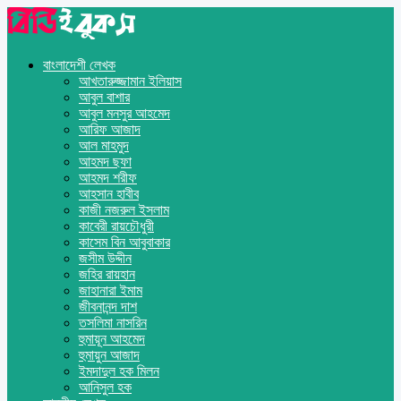
বাংলাদেশী লেখক
আখতারুজ্জামান ইলিয়াস
আবুল বাশার
আবুল মনসুর আহমেদ
আরিফ আজাদ
আল মাহমুদ
আহমদ ছফা
আহমদ শরীফ
আহসান হাবীব
কাজী নজরুল ইসলাম
কাবেরী রায়চৌধুরী
কাসেম বিন আবুবাকার
জসীম উদ্দীন
জহির রায়হান
জাহানারা ইমাম
জীবনানন্দ দাশ
তসলিমা নাসরিন
হুমায়ূন আহমেদ
হুমায়ুন আজাদ
ইমদাদুল হক মিলন
আনিসুল হক