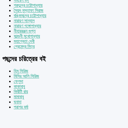
সমরেশ বসু
শরৎচন্দ্র চট্টোপাধ্যায়
সৈয়দ মুস্তাফা সিরাজ
বঙ্কিমচন্দ্র চট্টোপাধ্যায়
নারায়ণ সান্যাল
নারায়ণ গঙ্গোপাধ্যায়
নীহাররঞ্জন গুপ্ত
ফাল্গুনী মুখোপাধ্যায়
মহাশ্বেতা দেবী
প্রেমেন্দ্র মিত্র
পছন্দের চরিত্রের বই
হিমু সিরিজ
মিসির আলি সিরিজ
ফেলুদা
কাকাবাবু
কিরীটী রায়
মামাবাবু
ঘনাদা
পরাশর বর্মা