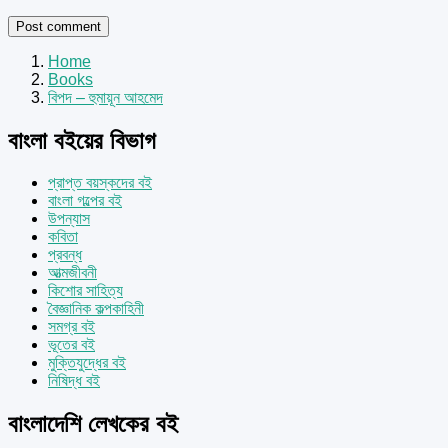
Home
Books
বিপদ – হুমায়ূন আহমেদ
বাংলা বইয়ের বিভাগ
প্রাপ্ত বয়স্কদের বই
বাংলা গল্পের বই
উপন্যাস
কবিতা
প্রবন্ধ
আত্মজীবনী
কিশোর সাহিত্য
বৈজ্ঞানিক কল্পকাহিনী
সমগ্র বই
ভূতের বই
মুক্তিযুদ্ধের বই
নিষিদ্ধ বই
বাংলাদেশি লেখকের বই