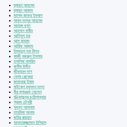
হুমায়ূন আহমেদ
হুমায়ুন আজাদ
মুহম্মদ জাফর ইকবাল
আবুল মনসুর আহমেদ
আহমদ ছফা
আহসান হাবীব
আনিসুল হক
আল মাহমুদ
আরিফ আজাদ
ইমদাদুল হক মিলন
কাজী নজরুল ইসলাম
তসলিমা নাসরিন
জসীম উদ্দীন
জীবনানন্দ দাশ
বেগম রোকেয়া
জাহানারা ইমাম
মাইকেল মধুসূদন দত্ত
মীর মশাররফ হোসেন
বঙ্কিমচন্দ্র চট্টোপাধ্যায়
প্রমথ চৌধুরী
সুমন্ত আসলাম
তাহমিমা আনাম
জহির রায়হান
আখতারুজ্জামান ইলিয়াস