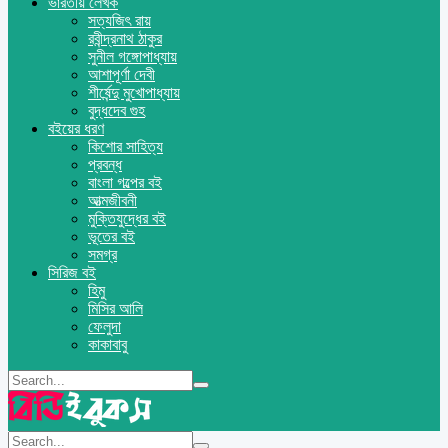
ভারতীয় লেখক
সত্যজিৎ রায়
রবীন্দ্রনাথ ঠাকুর
সুনীল গঙ্গোপাধ্যায়
আশাপূর্ণা দেবী
শীর্ষেন্দু মুখোপাধ্যায়
বুদ্ধদেব গুহ
বইয়ের ধরণ
কিশোর সাহিত্য
প্রবন্ধ
বাংলা গল্পের বই
আত্মজীবনী
মুক্তিযুদ্ধের বই
ভূতের বই
সমগ্র
সিরিজ বই
হিমু
মিসির আলি
ফেলুদা
কাকাবাবু