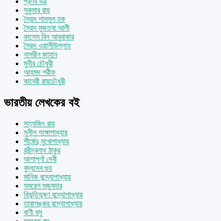
প্রণব ভট্ট
সুকুমার রায়
সৈয়দ শামসুল হক
সৈয়দ মুজতবা আলী
কাসেম বিন আবুবাকার
সৈয়দ ওয়ালীউল্লাহ
নাসরীন জাহান
মুনীর চৌধুরী
আহমদ শরীফ
কাবেরী রায়চৌধুরী
ভারতীয় লেখকের বই
সত্যজিৎ রায়
সুনীল গঙ্গোপাধ্যায়
শীর্ষেন্দু মুখোপাধ্যায়
রবীন্দ্রনাথ ঠাকুর
আশাপূর্ণা দেবী
বুদ্ধদেব গুহ
মানিক বন্দ্যোপাধ্যায়
সমরেশ মজুমদার
বিভূতিভূষণ বন্দ্যোপাধ্যায়
তারাশঙ্কর বন্দ্যোপাধ্যায়
বাণী বসু