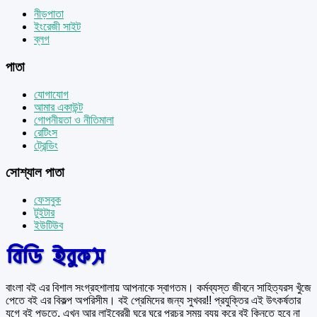
নীড়পাতা
ইংরেজী সাইট
ব্লগ
পাতা
যোগাযোগ
আমার একাউন্ট
গোপনীয়তা ও নীতিমালা
রেটিংস
ট্রেন্ডিং
সোশ্যাল পাতা
ফেসবুক
টুইটার
ইউটিউব
বাংলা বই এর বিশাল সংগ্রহশালায় আপনাকে স্বাগতম। কর্মব্যস্ত জীবনে সাহিত্যরস খুঁজে
পেতে বই এর বিকল্প অপরিসীম। বই প্রেমিদের জন্য সুখবর!! প্রযুক্তির এই উৎকর্ষতার
যুগে বই পড়তে, এখন আর লাইব্রেরী ঘুরে ঘুরে প্রচুর সময় ব্যয় করে বই কিনতে হবে না