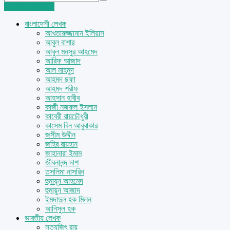
Login
Sign Up
বাংলাদেশী লেখক
আখতারুজ্জামান ইলিয়াস
আবুল বাশার
আবুল মনসুর আহমেদ
আরিফ আজাদ
আল মাহমুদ
আহমদ ছফা
আহমদ শরীফ
আহসান হাবীব
কাজী নজরুল ইসলাম
কাবেরী রায়চৌধুরী
কাসেম বিন আবুবাকার
জসীম উদ্দীন
জহির রায়হান
জাহানারা ইমাম
জীবনানন্দ দাশ
তসলিমা নাসরিন
হুমায়ূন আহমেদ
হুমায়ুন আজাদ
ইমদাদুল হক মিলন
আনিসুল হক
ভারতীয় লেখক
সত্যজিৎ রায়