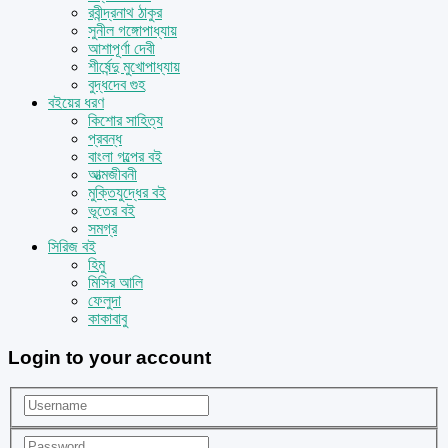
রবীন্দ্রনাথ ঠাকুর
সুনীল গঙ্গোপাধ্যায়
আশাপূর্ণা দেবী
শীর্ষেন্দু মুখোপাধ্যায়
বুদ্ধদেব গুহ
বইয়ের ধরণ
কিশোর সাহিত্য
প্রবন্ধ
বাংলা গল্পের বই
আত্মজীবনী
মুক্তিযুদ্ধের বই
ভূতের বই
সমগ্র
সিরিজ বই
হিমু
মিসির আলি
ফেলুদা
কাকাবাবু
Login to your account