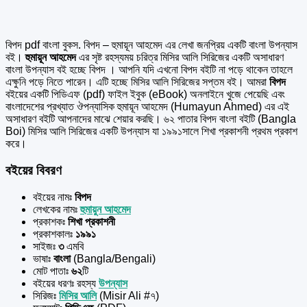
বিপদ pdf বাংলা বুকস. বিপদ – হুমায়ূন আহমেদ এর
লেখা জনপ্রিয় একটি বাংলা উপন্যাস
বই।
হুমায়ূন আহমেদ
এর সৃষ্ট রহস্যময় চরিত্র মিসির আলি সিরিজের একটি অসাধারণ
বাংলা উপন্যাস বই হচ্ছে বিপদ । আপনি যদি এখনো বিপদ বইটি না পড়ে থাকেন তাহলে
এক্ষুনি পড়ে নিতে পারেন। এটি হচ্ছে মিসির আলি সিরিজের সপ্তম বই। আমরা
বিপদ
বইয়ের একটি পিডিএফ (pdf) ফাইল ইবুক (eBook) অনলাইনে খুজে পেয়েছি এবং
বাংলাদেশের প্রখ্যাত ঔপন্যাসিক
হুমায়ূন আহমেদ (Humayun Ahmed) এর এই
অসাধারণ বইটি আপনাদের মাঝে শেয়ার করছি। ৬২ পাতার বিপদ বাংলা বইটি (Bangla
Boi) মিসির আলি সিরিজের একটি উপন্যাস যা ১৯৯১সালে শিখা প্রকাশনী প্রথম প্রকাশ
করে।
বইয়ের বিবরণ
বইয়ের নামঃ
বিপদ
লেখকের নামঃ
হুমায়ুন আহমেদ
প্রকাশকঃ
শিখা প্রকাশনী
প্রকাশকালঃ
১৯৯১
সাইজঃ
৩
এমবি
ভাষাঃ
বাংলা
(Bangla/Bengali)
মোট পাতাঃ
৬২
টি
বইয়ের ধরণঃ রহস্য
উপন্যাস
সিরিজঃ
মিসির আলি
(Misir Ali #৭)