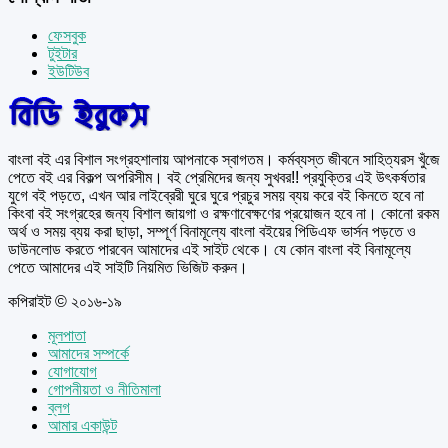
ফেসবুক
টুইটার
ইউটিউব
বাংলা বই এর বিশাল সংগ্রহশালায় আপনাকে স্বাগতম। কর্মব্যস্ত জীবনে সাহিত্যরস খুঁজে
পেতে বই এর বিকল্প অপরিসীম। বই প্রেমিদের জন্য সুখবর!! প্রযুক্তির এই উৎকর্ষতার
যুগে বই পড়তে, এখন আর লাইব্রেরী ঘুরে ঘুরে প্রচুর সময় ব্যয় করে বই কিনতে হবে না
কিংবা বই সংগ্রহের জন্য বিশাল জায়গা ও রক্ষণাবেক্ষণের প্রয়োজন হবে না। কোনো রকম
অর্থ ও সময় ব্যয় করা ছাড়া, সম্পূর্ণ বিনামূল্যে বাংলা বইয়ের পিডিএফ ভার্সন পড়তে ও
ডাউনলোড করতে পারবেন আমাদের এই সাইট থেকে। যে কোন বাংলা বই বিনামূল্যে
পেতে আমাদের এই সাইটি নিয়মিত ভিজিট করুন।
কপিরাইট © ২০১৬-১৯
মূলপাতা
আমাদের সম্পর্কে
যোগাযোগ
গোপনীয়তা ও নীতিমালা
ব্লগ
আমার একাউন্ট