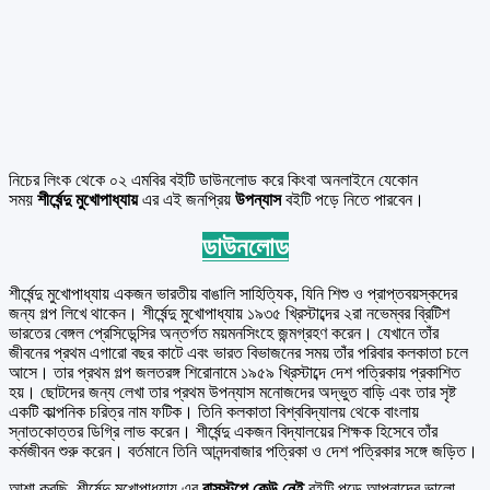
নিচের লিংক থেকে ০২ এমবির বইটি ডাউনলোড করে কিংবা অনলাইনে যেকোন
সময়
শীর্ষেন্দু মুখোপাধ্যায়
এর এই জনপ্রিয়
উপন্যাস
বইটি পড়ে নিতে পারবেন।
ডাউনলোড
শীর্ষেন্দু মুখোপাধ্যায় একজন ভারতীয় বাঙালি সাহিত্যিক, যিনি শিশু ও প্রাপ্তবয়স্কদের
জন্য গল্প লিখে থাকেন। শীর্ষেন্দু মুখোপাধ্যায় ১৯৩৫ খ্রিস্টাব্দের ২রা নভেম্বর ব্রিটিশ
ভারতের বেঙ্গল প্রেসিডেন্সির অন্তর্গত ময়মনসিংহে জন্মগ্রহণ করেন। যেখানে তাঁর
জীবনের প্রথম এগারো বছর কাটে এবং ভারত বিভাজনের সময় তাঁর পরিবার কলকাতা চলে
আসে। তার প্রথম গল্প জলতরঙ্গ শিরোনামে ১৯৫৯ খ্রিস্টাব্দে দেশ পত্রিকায় প্রকাশিত
হয়। ছোটদের জন্য লেখা তার প্রথম উপন্যাস মনোজদের অদ্ভুত বাড়ি এবং তার সৃষ্ট
একটি কাল্পনিক চরিত্র নাম ফটিক। তিনি কলকাতা বিশ্ববিদ্যালয় থেকে বাংলায়
স্নাতকোত্তর ডিগ্রি লাভ করেন। শীর্ষেন্দু একজন বিদ্যালয়ের শিক্ষক হিসেবে তাঁর
কর্মজীবন শুরু করেন। বর্তমানে তিনি আনন্দবাজার পত্রিকা ও দেশ পত্রিকার সঙ্গে জড়িত।
আশা করছি, শীর্ষেন্দু মুখোপাধ্যায় এর
বাসস্টপে কেউ নেই
বইটি পড়ে আপনাদের ভালো