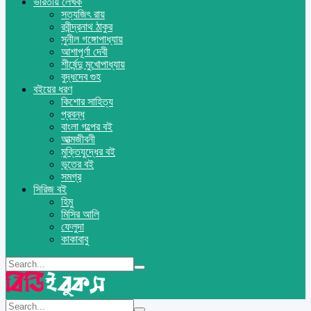
ভারতীয় লেখক
সত্যজিৎ রায়
রবীন্দ্রনাথ ঠাকুর
সুনীল গঙ্গোপাধ্যায়
আশাপূর্ণা দেবী
শীর্ষেন্দু মুখোপাধ্যায়
বুদ্ধদেব গুহ
বইয়ের ধরণ
কিশোর সাহিত্য
প্রবন্ধ
বাংলা গল্পের বই
আত্মজীবনী
মুক্তিযুদ্ধের বই
ভূতের বই
সমগ্র
সিরিজ বই
হিমু
মিসির আলি
ফেলুদা
কাকাবাবু