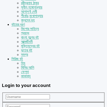
রবীন্দ্রনাথ ঠাকুর
সুনীল গঙ্গোপাধ্যায়
আশাপূর্ণা দেবী
শীর্ষেন্দু মুখোপাধ্যায়
বুদ্ধদেব গুহ
বইয়ের ধরণ
কিশোর সাহিত্য
প্রবন্ধ
বাংলা গল্পের বই
আত্মজীবনী
মুক্তিযুদ্ধের বই
ভূতের বই
সমগ্র
সিরিজ বই
হিমু
মিসির আলি
ফেলুদা
কাকাবাবু
Login to your account