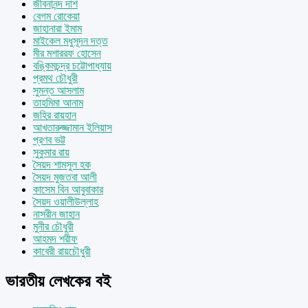
জীবনানন্দ দাশ
বেগম রোকেয়া
জাহানারা ইমাম
মাইকেল মধুসূদন দত্ত
মীর মশাররফ হোসেন
বঙ্কিমচন্দ্র চট্টোপাধ্যায়
প্রমথ চৌধুরী
সুমন্ত আসলাম
তাহমিমা আনাম
জহির রায়হান
আখতারুজ্জামান ইলিয়াস
প্রণব ভট্ট
সুকুমার রায়
সৈয়দ শামসুল হক
সৈয়দ মুজতবা আলী
কাসেম বিন আবুবাকার
সৈয়দ ওয়ালীউল্লাহ
নাসরীন জাহান
মুনীর চৌধুরী
আহমদ শরীফ
কাবেরী রায়চৌধুরী
ভারতীয় লেখকের বই