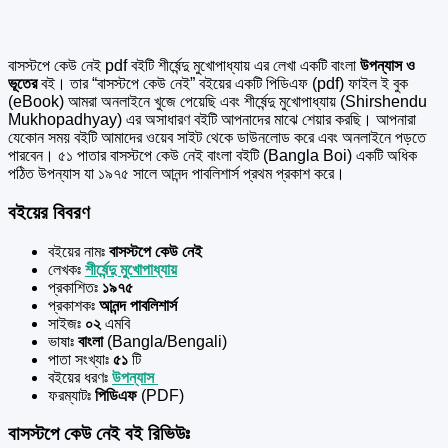
বাসস্টপে কেউ নেই pdf বইটি শীর্ষেন্দু মুখোপাধ্যায় এর
লেখা একটি বাংলা
উপন্যাস ও
ভূতের
বই। তার “বাসস্টপে কেউ নেই” বইয়ের একটি পিডিএফ (pdf) ফাইল ই বুক
(eBook) আমরা অনলাইনে খুজে পেয়েছি এবং শীর্ষেন্দু মুখোপাধ্যায় (Shirshendu
Mukhopadhyay) এর অসাধারণ বইটি আপনাদের মাঝে শেয়ার করছি। আপনারা
যেকোন সময় বইটি আমাদের ওয়েব সাইট থেকে ডাউনলোড করে এবং অনলাইনে পড়তে
পারবেন। ৫১ পাতার বাসস্টপে কেউ নেই বাংলা বইটি (Bangla Boi) একটি অধিক
পঠিত উপন্যাস যা ১৯৭৫ সালে আনন্দ পাবলিশার্স প্রথম প্রকাশ করে।
বইয়ের বিবরণ
বইয়ের নামঃ
বাসস্টপে কেউ নেই
লেখকঃ
শীর্ষেন্দু মুখোপাধ্যায়
প্রকাশিতঃ
১৯৭৫
প্রকাশকঃ
আনন্দ পাবলিশার্স
সাইজঃ
০২
এমবি
ভাষাঃ
বাংলা
(Bangla/Bengali)
পাতা সংখ্যাঃ
৫১
টি
বইয়ের ধরণঃ
উপন্যাস
ফরম্যাটঃ
পিডিএফ
(PDF)
বাসস্টপে কেউ নেই বই রিভিউঃ