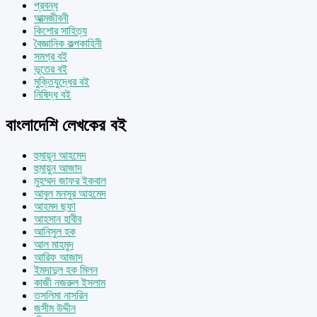
প্রবন্ধ
আত্মজীবনী
কিশোর সাহিত্য
বৈজ্ঞানিক কল্পকাহিনী
সমগ্র বই
ভূতের বই
মুক্তিযুদ্ধের বই
নিষিদ্ধ বই
বাংলাদেশি লেখকের বই
হুমায়ূন আহমেদ
হুমায়ুন আজাদ
মুহম্মদ জাফর ইকবাল
আবুল মনসুর আহমেদ
আহমদ ছফা
আহসান হাবীব
আনিসুল হক
আল মাহমুদ
আরিফ আজাদ
ইমদাদুল হক মিলন
কাজী নজরুল ইসলাম
তসলিমা নাসরিন
জসীম উদ্দীন