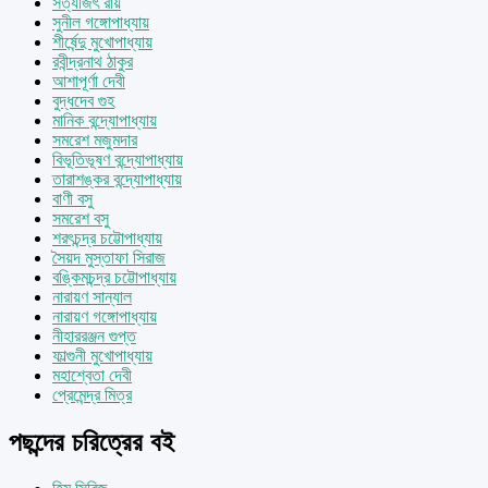
সত্যজিৎ রায়
সুনীল গঙ্গোপাধ্যায়
শীর্ষেন্দু মুখোপাধ্যায়
রবীন্দ্রনাথ ঠাকুর
আশাপূর্ণা দেবী
বুদ্ধদেব গুহ
মানিক বন্দ্যোপাধ্যায়
সমরেশ মজুমদার
বিভূতিভূষণ বন্দ্যোপাধ্যায়
তারাশঙ্কর বন্দ্যোপাধ্যায়
বাণী বসু
সমরেশ বসু
শরৎচন্দ্র চট্টোপাধ্যায়
সৈয়দ মুস্তাফা সিরাজ
বঙ্কিমচন্দ্র চট্টোপাধ্যায়
নারায়ণ সান্যাল
নারায়ণ গঙ্গোপাধ্যায়
নীহাররঞ্জন গুপ্ত
ফাল্গুনী মুখোপাধ্যায়
মহাশ্বেতা দেবী
প্রেমেন্দ্র মিত্র
পছন্দের চরিত্রের বই