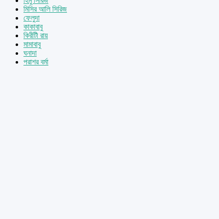
হিমু সিরিজ
মিসির আলি সিরিজ
ফেলুদা
কাকাবাবু
কিরীটী রায়
মামাবাবু
ঘনাদা
পরাশর বর্মা