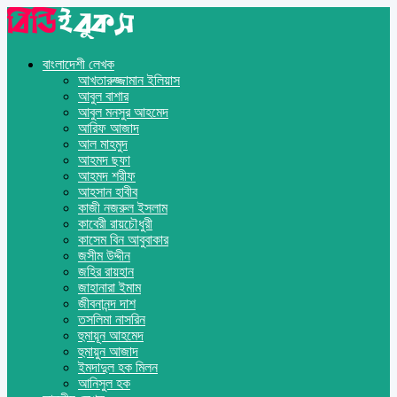
বাংলাদেশী লেখক
আখতারুজ্জামান ইলিয়াস
আবুল বাশার
আবুল মনসুর আহমেদ
আরিফ আজাদ
আল মাহমুদ
আহমদ ছফা
আহমদ শরীফ
আহসান হাবীব
কাজী নজরুল ইসলাম
কাবেরী রায়চৌধুরী
কাসেম বিন আবুবাকার
জসীম উদ্দীন
জহির রায়হান
জাহানারা ইমাম
জীবনানন্দ দাশ
তসলিমা নাসরিন
হুমায়ূন আহমেদ
হুমায়ুন আজাদ
ইমদাদুল হক মিলন
আনিসুল হক