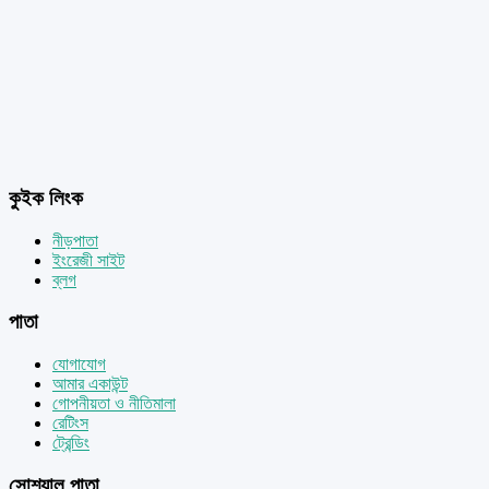
কুইক লিংক
নীড়পাতা
ইংরেজী সাইট
ব্লগ
পাতা
যোগাযোগ
আমার একাউন্ট
গোপনীয়তা ও নীতিমালা
রেটিংস
ট্রেন্ডিং
সোশ্যাল পাতা