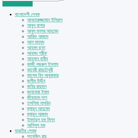
Login
Sign Up
বাংলাদেশী লেখক
আখতারুজ্জামান ইলিয়াস
আবুল বাশার
আবুল মনসুর আহমেদ
আরিফ আজাদ
আল মাহমুদ
আহমদ ছফা
আহমদ শরীফ
আহসান হাবীব
কাজী নজরুল ইসলাম
কাবেরী রায়চৌধুরী
কাসেম বিন আবুবাকার
জসীম উদ্দীন
জহির রায়হান
জাহানারা ইমাম
জীবনানন্দ দাশ
তসলিমা নাসরিন
হুমায়ূন আহমেদ
হুমায়ুন আজাদ
ইমদাদুল হক মিলন
আনিসুল হক
ভারতীয় লেখক
সত্যজিৎ রায়