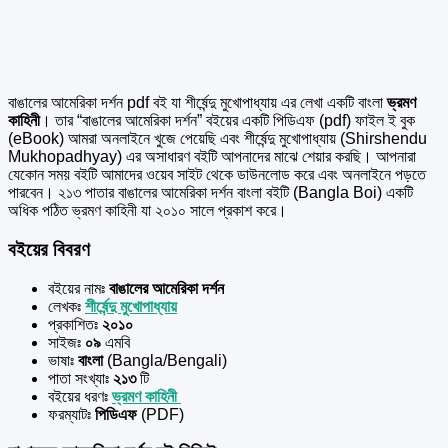
বাঙালের আমেরিকা দর্শন pdf বই যা শীর্ষেন্দু মুখোপাধ্যায় এর
লেখা একটি বাংলা
ভ্রমণ
কাহিনী
। তার “বাঙালের আমেরিকা দর্শন” বইয়ের একটি পিডিএফ (pdf) ফাইল ই বুক
(eBook) আমরা অনলাইনে খুজে পেয়েছি এবং শীর্ষেন্দু মুখোপাধ্যায় (Shirshendu
Mukhopadhyay) এর অসাধারণ বইটি আপনাদের মাঝে শেয়ার করছি। আপনারা
যেকোন সময় বইটি আমাদের ওয়েব সাইট থেকে ডাউনলোড করে এবং অনলাইনে পড়তে
পারবেন। ২১৩ পাতার বাঙালের আমেরিকা দর্শন বাংলা বইটি (Bangla Boi) একটি
অধিক পঠিত ভ্রমণ কাহিনী যা ২০১০ সালে প্রকাশ করে।
বইয়ের বিবরণ
বইয়ের নামঃ
বাঙালের আমেরিকা দর্শন
লেখকঃ
শীর্ষেন্দু মুখোপাধ্যায়
প্রকাশিতঃ
২০১০
সাইজঃ
০৯
এমবি
ভাষাঃ
বাংলা
(Bangla/Bengali)
পাতা সংখ্যাঃ
২১৩
টি
বইয়ের ধরণঃ
ভ্রমণ কাহিনী
ফরম্যাটঃ
পিডিএফ
(PDF)