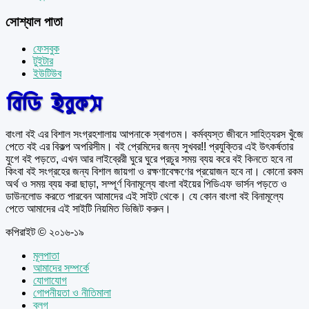
সোশ্যাল পাতা
ফেসবুক
টুইটার
ইউটিউব
বাংলা বই এর বিশাল সংগ্রহশালায় আপনাকে স্বাগতম। কর্মব্যস্ত জীবনে সাহিত্যরস খুঁজে
পেতে বই এর বিকল্প অপরিসীম। বই প্রেমিদের জন্য সুখবর!! প্রযুক্তির এই উৎকর্ষতার
যুগে বই পড়তে, এখন আর লাইব্রেরী ঘুরে ঘুরে প্রচুর সময় ব্যয় করে বই কিনতে হবে না
কিংবা বই সংগ্রহের জন্য বিশাল জায়গা ও রক্ষণাবেক্ষণের প্রয়োজন হবে না। কোনো রকম
অর্থ ও সময় ব্যয় করা ছাড়া, সম্পূর্ণ বিনামূল্যে বাংলা বইয়ের পিডিএফ ভার্সন পড়তে ও
ডাউনলোড করতে পারবেন আমাদের এই সাইট থেকে। যে কোন বাংলা বই বিনামূল্যে
পেতে আমাদের এই সাইটি নিয়মিত ভিজিট করুন।
কপিরাইট © ২০১৬-১৯
মূলপাতা
আমাদের সম্পর্কে
যোগাযোগ
গোপনীয়তা ও নীতিমালা
ব্লগ