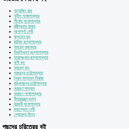
সত্যজিৎ রায়
সুনীল গঙ্গোপাধ্যায়
শীর্ষেন্দু মুখোপাধ্যায়
রবীন্দ্রনাথ ঠাকুর
আশাপূর্ণা দেবী
বুদ্ধদেব গুহ
মানিক বন্দ্যোপাধ্যায়
সমরেশ মজুমদার
বিভূতিভূষণ বন্দ্যোপাধ্যায়
তারাশঙ্কর বন্দ্যোপাধ্যায়
বাণী বসু
সমরেশ বসু
শরৎচন্দ্র চট্টোপাধ্যায়
সৈয়দ মুস্তাফা সিরাজ
বঙ্কিমচন্দ্র চট্টোপাধ্যায়
নারায়ণ সান্যাল
নারায়ণ গঙ্গোপাধ্যায়
নীহাররঞ্জন গুপ্ত
ফাল্গুনী মুখোপাধ্যায়
মহাশ্বেতা দেবী
প্রেমেন্দ্র মিত্র
পছন্দের চরিত্রের বই