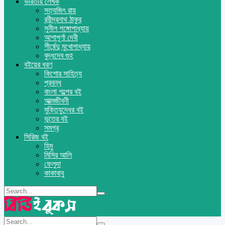
ভারতীয় লেখক
সত্যজিৎ রায়
রবীন্দ্রনাথ ঠাকুর
সুনীল গঙ্গোপাধ্যায়
আশাপূর্ণা দেবী
শীর্ষেন্দু মুখোপাধ্যায়
বুদ্ধদেব গুহ
বইয়ের ধরণ
কিশোর সাহিত্য
প্রবন্ধ
বাংলা গল্পের বই
আত্মজীবনী
মুক্তিযুদ্ধের বই
ভূতের বই
সমগ্র
সিরিজ বই
হিমু
মিসির আলি
ফেলুদা
কাকাবাবু