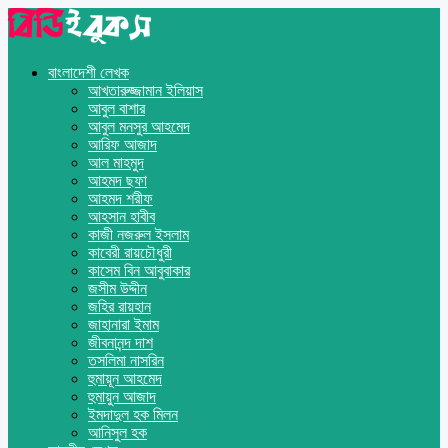
বাংলাদেশী লেখক
আখতারুজ্জামান ইলিয়াস
আবুল বাশার
আবুল মনসুর আহমেদ
আরিফ আজাদ
আল মাহমুদ
আহমদ ছফা
আহমদ শরীফ
আহসান হাবীব
কাজী নজরুল ইসলাম
কাবেরী রায়চৌধুরী
কাসেম বিন আবুবাকার
জসীম উদ্দীন
জহির রায়হান
জাহানারা ইমাম
জীবনানন্দ দাশ
তসলিমা নাসরিন
হুমায়ূন আহমেদ
হুমায়ুন আজাদ
ইমদাদুল হক মিলন
আনিসুল হক