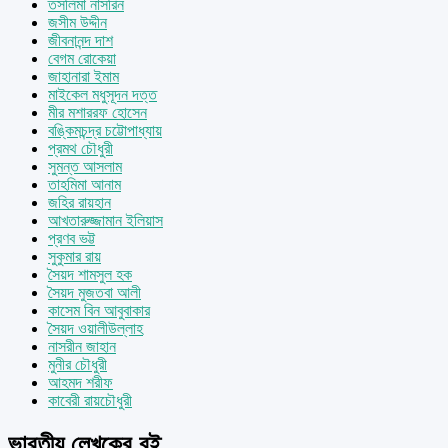
তসলিমা নাসরিন
জসীম উদ্দীন
জীবনানন্দ দাশ
বেগম রোকেয়া
জাহানারা ইমাম
মাইকেল মধুসূদন দত্ত
মীর মশাররফ হোসেন
বঙ্কিমচন্দ্র চট্টোপাধ্যায়
প্রমথ চৌধুরী
সুমন্ত আসলাম
তাহমিমা আনাম
জহির রায়হান
আখতারুজ্জামান ইলিয়াস
প্রণব ভট্ট
সুকুমার রায়
সৈয়দ শামসুল হক
সৈয়দ মুজতবা আলী
কাসেম বিন আবুবাকার
সৈয়দ ওয়ালীউল্লাহ
নাসরীন জাহান
মুনীর চৌধুরী
আহমদ শরীফ
কাবেরী রায়চৌধুরী
ভারতীয় লেখকের বই