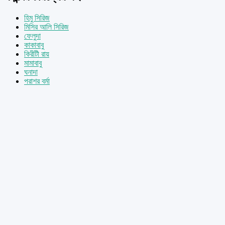
হিমু সিরিজ
মিসির আলি সিরিজ
ফেলুদা
কাকাবাবু
কিরীটী রায়
মামাবাবু
ঘনাদা
পরাশর বর্মা