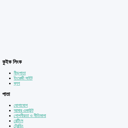
কুইক লিংক
নীড়পাতা
ইংরেজী সাইট
ব্লগ
পাতা
যোগাযোগ
আমার একাউন্ট
গোপনীয়তা ও নীতিমালা
রেটিংস
ট্রেন্ডিং