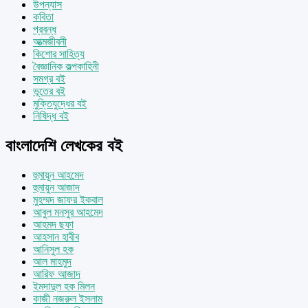
উপন্যাস
কবিতা
প্রবন্ধ
আত্মজীবনী
কিশোর সাহিত্য
বৈজ্ঞানিক কল্পকাহিনী
সমগ্র বই
ভূতের বই
মুক্তিযুদ্ধের বই
নিষিদ্ধ বই
বাংলাদেশি লেখকের বই
হুমায়ূন আহমেদ
হুমায়ুন আজাদ
মুহম্মদ জাফর ইকবাল
আবুল মনসুর আহমেদ
আহমদ ছফা
আহসান হাবীব
আনিসুল হক
আল মাহমুদ
আরিফ আজাদ
ইমদাদুল হক মিলন
কাজী নজরুল ইসলাম