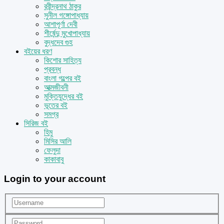
রবীন্দ্রনাথ ঠাকুর
সুনীল গঙ্গোপাধ্যায়
আশাপূর্ণা দেবী
শীর্ষেন্দু মুখোপাধ্যায়
বুদ্ধদেব গুহ
বইয়ের ধরণ
কিশোর সাহিত্য
প্রবন্ধ
বাংলা গল্পের বই
আত্মজীবনী
মুক্তিযুদ্ধের বই
ভূতের বই
সমগ্র
সিরিজ বই
হিমু
মিসির আলি
ফেলুদা
কাকাবাবু
Login to your account