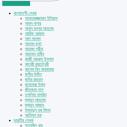
Login
Sign Up
বাংলাদেশী লেখক
আখতারুজ্জামান ইলিয়াস
আবুল বাশার
আবুল মনসুর আহমেদ
আরিফ আজাদ
আল মাহমুদ
আহমদ ছফা
আহমদ শরীফ
আহসান হাবীব
কাজী নজরুল ইসলাম
কাবেরী রায়চৌধুরী
কাসেম বিন আবুবাকার
জসীম উদ্দীন
জহির রায়হান
জাহানারা ইমাম
জীবনানন্দ দাশ
তসলিমা নাসরিন
হুমায়ূন আহমেদ
হুমায়ুন আজাদ
ইমদাদুল হক মিলন
আনিসুল হক
ভারতীয় লেখক
সত্যজিৎ রায়