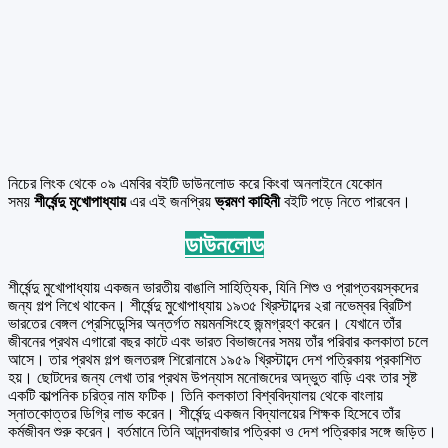
নিচের লিংক থেকে ০৯ এমবির বইটি ডাউনলোড করে কিংবা অনলাইনে যেকোন
সময়
শীর্ষেন্দু মুখোপাধ্যায়
এর এই জনপ্রিয়
ভ্রমণ কাহিনী
বইটি পড়ে নিতে পারবেন।
ডাউনলোড
শীর্ষেন্দু মুখোপাধ্যায় একজন ভারতীয় বাঙালি সাহিত্যিক, যিনি শিশু ও প্রাপ্তবয়স্কদের
জন্য গল্প লিখে থাকেন। শীর্ষেন্দু মুখোপাধ্যায় ১৯৩৫ খ্রিস্টাব্দের ২রা নভেম্বর ব্রিটিশ
ভারতের বেঙ্গল প্রেসিডেন্সির অন্তর্গত ময়মনসিংহে জন্মগ্রহণ করেন। যেখানে তাঁর
জীবনের প্রথম এগারো বছর কাটে এবং ভারত বিভাজনের সময় তাঁর পরিবার কলকাতা চলে
আসে। তার প্রথম গল্প জলতরঙ্গ শিরোনামে ১৯৫৯ খ্রিস্টাব্দে দেশ পত্রিকায় প্রকাশিত
হয়। ছোটদের জন্য লেখা তার প্রথম উপন্যাস মনোজদের অদ্ভুত বাড়ি এবং তার সৃষ্ট
একটি কাল্পনিক চরিত্র নাম ফটিক। তিনি কলকাতা বিশ্ববিদ্যালয় থেকে বাংলায়
স্নাতকোত্তর ডিগ্রি লাভ করেন। শীর্ষেন্দু একজন বিদ্যালয়ের শিক্ষক হিসেবে তাঁর
কর্মজীবন শুরু করেন। বর্তমানে তিনি আনন্দবাজার পত্রিকা ও দেশ পত্রিকার সঙ্গে জড়িত।