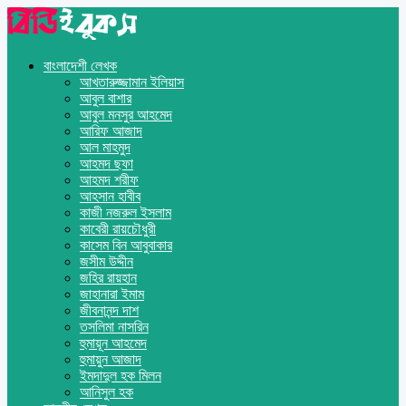
বাংলাদেশী লেখক
আখতারুজ্জামান ইলিয়াস
আবুল বাশার
আবুল মনসুর আহমেদ
আরিফ আজাদ
আল মাহমুদ
আহমদ ছফা
আহমদ শরীফ
আহসান হাবীব
কাজী নজরুল ইসলাম
কাবেরী রায়চৌধুরী
কাসেম বিন আবুবাকার
জসীম উদ্দীন
জহির রায়হান
জাহানারা ইমাম
জীবনানন্দ দাশ
তসলিমা নাসরিন
হুমায়ূন আহমেদ
হুমায়ুন আজাদ
ইমদাদুল হক মিলন
আনিসুল হক