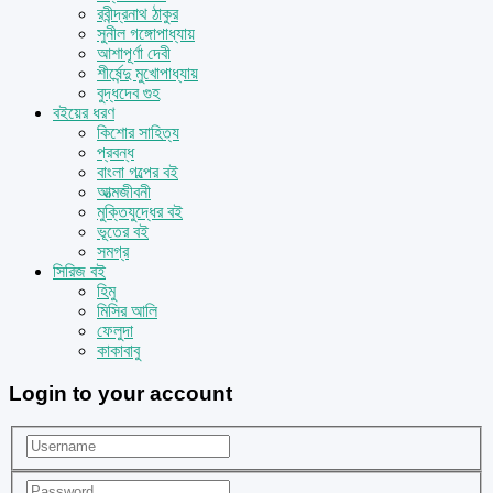
রবীন্দ্রনাথ ঠাকুর
সুনীল গঙ্গোপাধ্যায়
আশাপূর্ণা দেবী
শীর্ষেন্দু মুখোপাধ্যায়
বুদ্ধদেব গুহ
বইয়ের ধরণ
কিশোর সাহিত্য
প্রবন্ধ
বাংলা গল্পের বই
আত্মজীবনী
মুক্তিযুদ্ধের বই
ভূতের বই
সমগ্র
সিরিজ বই
হিমু
মিসির আলি
ফেলুদা
কাকাবাবু
Login to your account