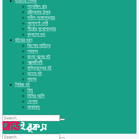
ভারতীয় লেখক
সত্যজিৎ রায়
রবীন্দ্রনাথ ঠাকুর
সুনীল গঙ্গোপাধ্যায়
আশাপূর্ণা দেবী
শীর্ষেন্দু মুখোপাধ্যায়
বুদ্ধদেব গুহ
বইয়ের ধরণ
কিশোর সাহিত্য
প্রবন্ধ
বাংলা গল্পের বই
আত্মজীবনী
মুক্তিযুদ্ধের বই
ভূতের বই
সমগ্র
সিরিজ বই
হিমু
মিসির আলি
ফেলুদা
কাকাবাবু