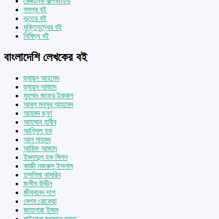
বৈজ্ঞানিক কল্পকাহিনী
সমগ্র বই
ভূতের বই
মুক্তিযুদ্ধের বই
নিষিদ্ধ বই
বাংলাদেশি লেখকের বই
হুমায়ূন আহমেদ
হুমায়ুন আজাদ
মুহম্মদ জাফর ইকবাল
আবুল মনসুর আহমেদ
আহমদ ছফা
আহসান হাবীব
আনিসুল হক
আল মাহমুদ
আরিফ আজাদ
ইমদাদুল হক মিলন
কাজী নজরুল ইসলাম
তসলিমা নাসরিন
জসীম উদ্দীন
জীবনানন্দ দাশ
বেগম রোকেয়া
জাহানারা ইমাম
মাইকেল মধুসূদন দত্ত