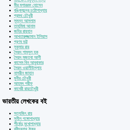
মীর মশাররফ হোসেন
বঙ্কিমচন্দ্র চট্টোপাধ্যায়
প্রমথ চৌধুরী
সুমন্ত আসলাম
তাহমিমা আনাম
জহির রায়হান
আখতারুজ্জামান ইলিয়াস
প্রণব ভট্ট
সুকুমার রায়
সৈয়দ শামসুল হক
সৈয়দ মুজতবা আলী
কাসেম বিন আবুবাকার
সৈয়দ ওয়ালীউল্লাহ
নাসরীন জাহান
মুনীর চৌধুরী
আহমদ শরীফ
কাবেরী রায়চৌধুরী
ভারতীয় লেখকের বই
সত্যজিৎ রায়
সুনীল গঙ্গোপাধ্যায়
শীর্ষেন্দু মুখোপাধ্যায়
রবীন্দ্রনাথ ঠাকুর