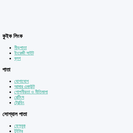
কুইক লিংক
নীড়পাতা
ইংরেজী সাইট
ব্লগ
পাতা
যোগাযোগ
আমার একাউন্ট
গোপনীয়তা ও নীতিমালা
রেটিংস
ট্রেন্ডিং
সোশ্যাল পাতা
ফেসবুক
টুইটার