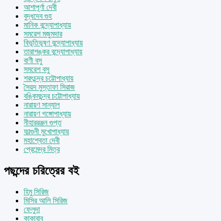
আশাপূর্ণা দেবী
বুদ্ধদেব গুহ
মানিক বন্দ্যোপাধ্যায়
সমরেশ মজুমদার
বিভূতিভূষণ বন্দ্যোপাধ্যায়
তারাশঙ্কর বন্দ্যোপাধ্যায়
বাণী বসু
সমরেশ বসু
শরৎচন্দ্র চট্টোপাধ্যায়
সৈয়দ মুস্তাফা সিরাজ
বঙ্কিমচন্দ্র চট্টোপাধ্যায়
নারায়ণ সান্যাল
নারায়ণ গঙ্গোপাধ্যায়
নীহাররঞ্জন গুপ্ত
ফাল্গুনী মুখোপাধ্যায়
মহাশ্বেতা দেবী
প্রেমেন্দ্র মিত্র
পছন্দের চরিত্রের বই
হিমু সিরিজ
মিসির আলি সিরিজ
ফেলুদা
কাকাবাবু