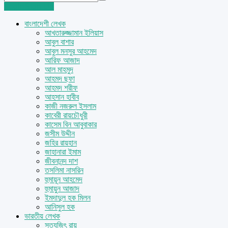
Login
Sign Up
বাংলাদেশী লেখক
আখতারুজ্জামান ইলিয়াস
আবুল বাশার
আবুল মনসুর আহমেদ
আরিফ আজাদ
আল মাহমুদ
আহমদ ছফা
আহমদ শরীফ
আহসান হাবীব
কাজী নজরুল ইসলাম
কাবেরী রায়চৌধুরী
কাসেম বিন আবুবাকার
জসীম উদ্দীন
জহির রায়হান
জাহানারা ইমাম
জীবনানন্দ দাশ
তসলিমা নাসরিন
হুমায়ূন আহমেদ
হুমায়ুন আজাদ
ইমদাদুল হক মিলন
আনিসুল হক
ভারতীয় লেখক
সত্যজিৎ রায়