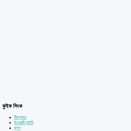
কুইক লিংক
নীড়পাতা
ইংরেজী সাইট
ব্লগ