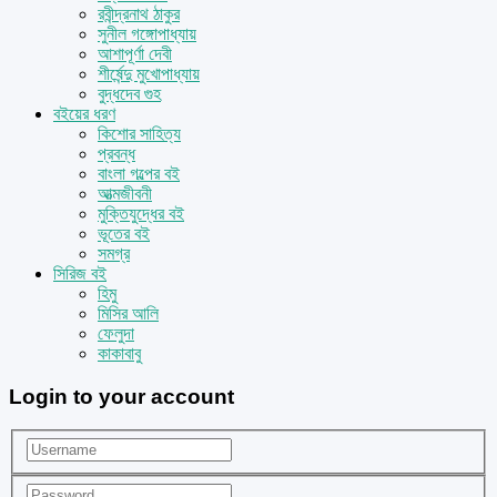
রবীন্দ্রনাথ ঠাকুর
সুনীল গঙ্গোপাধ্যায়
আশাপূর্ণা দেবী
শীর্ষেন্দু মুখোপাধ্যায়
বুদ্ধদেব গুহ
বইয়ের ধরণ
কিশোর সাহিত্য
প্রবন্ধ
বাংলা গল্পের বই
আত্মজীবনী
মুক্তিযুদ্ধের বই
ভূতের বই
সমগ্র
সিরিজ বই
হিমু
মিসির আলি
ফেলুদা
কাকাবাবু
Login to your account