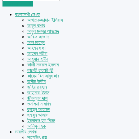
Login
Sign Up
বাংলাদেশী লেখক
আখতারুজ্জামান ইলিয়াস
আবুল বাশার
আবুল মনসুর আহমেদ
আরিফ আজাদ
আল মাহমুদ
আহমদ ছফা
আহমদ শরীফ
আহসান হাবীব
কাজী নজরুল ইসলাম
কাবেরী রায়চৌধুরী
কাসেম বিন আবুবাকার
জসীম উদ্দীন
জহির রায়হান
জাহানারা ইমাম
জীবনানন্দ দাশ
তসলিমা নাসরিন
হুমায়ূন আহমেদ
হুমায়ুন আজাদ
ইমদাদুল হক মিলন
আনিসুল হক
ভারতীয় লেখক
সত্যজিৎ রায়