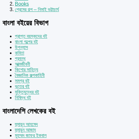
Books
প্রেমের গল্প – নিমাই ভট্টাচার্য
বাংলা বইয়ের বিভাগ
প্রাপ্ত বয়স্কদের বই
বাংলা গল্পের বই
উপন্যাস
কবিতা
প্রবন্ধ
আত্মজীবনী
কিশোর সাহিত্য
বৈজ্ঞানিক কল্পকাহিনী
সমগ্র বই
ভূতের বই
মুক্তিযুদ্ধের বই
নিষিদ্ধ বই
বাংলাদেশি লেখকের বই
হুমায়ূন আহমেদ
হুমায়ুন আজাদ
মুহম্মদ জাফর ইকবাল