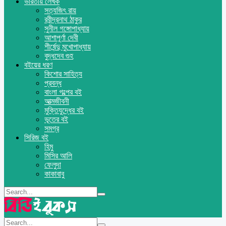
ভারতীয় লেখক
সত্যজিৎ রায়
রবীন্দ্রনাথ ঠাকুর
সুনীল গঙ্গোপাধ্যায়
আশাপূর্ণা দেবী
শীর্ষেন্দু মুখোপাধ্যায়
বুদ্ধদেব গুহ
বইয়ের ধরণ
কিশোর সাহিত্য
প্রবন্ধ
বাংলা গল্পের বই
আত্মজীবনী
মুক্তিযুদ্ধের বই
ভূতের বই
সমগ্র
সিরিজ বই
হিমু
মিসির আলি
ফেলুদা
কাকাবাবু