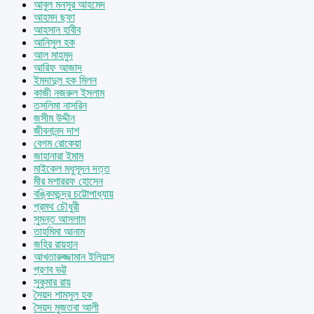
আবুল মনসুর আহমেদ
আহমদ ছফা
আহসান হাবীব
আনিসুল হক
আল মাহমুদ
আরিফ আজাদ
ইমদাদুল হক মিলন
কাজী নজরুল ইসলাম
তসলিমা নাসরিন
জসীম উদ্দীন
জীবনানন্দ দাশ
বেগম রোকেয়া
জাহানারা ইমাম
মাইকেল মধুসূদন দত্ত
মীর মশাররফ হোসেন
বঙ্কিমচন্দ্র চট্টোপাধ্যায়
প্রমথ চৌধুরী
সুমন্ত আসলাম
তাহমিমা আনাম
জহির রায়হান
আখতারুজ্জামান ইলিয়াস
প্রণব ভট্ট
সুকুমার রায়
সৈয়দ শামসুল হক
সৈয়দ মুজতবা আলী