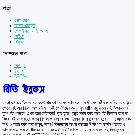
পাতা
যোগাযোগ
আমার একাউন্ট
গোপনীয়তা ও নীতিমালা
রেটিংস
ট্রেন্ডিং
সোশ্যাল পাতা
ফেসবুক
টুইটার
ইউটিউব
বাংলা বই এর বিশাল সংগ্রহশালায় আপনাকে স্বাগতম। কর্মব্যস্ত জীবনে সাহিত্যরস খুঁজে
পেতে বই এর বিকল্প অপরিসীম। বই প্রেমিদের জন্য সুখবর!! প্রযুক্তির এই উৎকর্ষতার
যুগে বই পড়তে, এখন আর লাইব্রেরী ঘুরে ঘুরে প্রচুর সময় ব্যয় করে বই কিনতে হবে না
কিংবা বই সংগ্রহের জন্য বিশাল জায়গা ও রক্ষণাবেক্ষণের প্রয়োজন হবে না। কোনো রকম
অর্থ ও সময় ব্যয় করা ছাড়া, সম্পূর্ণ বিনামূল্যে বাংলা বইয়ের পিডিএফ ভার্সন পড়তে ও
ডাউনলোড করতে পারবেন আমাদের এই সাইট থেকে। যে কোন বাংলা বই বিনামূল্যে