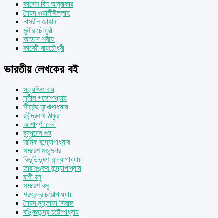
কাসেম বিন আবুবাকার
সৈয়দ ওয়ালীউল্লাহ
নাসরীন জাহান
মুনীর চৌধুরী
আহমদ শরীফ
কাবেরী রায়চৌধুরী
ভারতীয় লেখকের বই
সত্যজিৎ রায়
সুনীল গঙ্গোপাধ্যায়
শীর্ষেন্দু মুখোপাধ্যায়
রবীন্দ্রনাথ ঠাকুর
আশাপূর্ণা দেবী
বুদ্ধদেব গুহ
মানিক বন্দ্যোপাধ্যায়
সমরেশ মজুমদার
বিভূতিভূষণ বন্দ্যোপাধ্যায়
তারাশঙ্কর বন্দ্যোপাধ্যায়
বাণী বসু
সমরেশ বসু
শরৎচন্দ্র চট্টোপাধ্যায়
সৈয়দ মুস্তাফা সিরাজ
বঙ্কিমচন্দ্র চট্টোপাধ্যায়