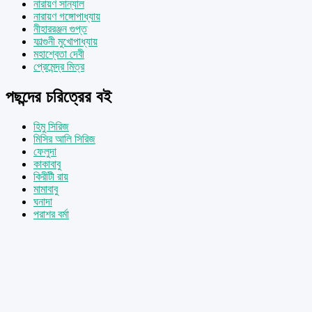
নারায়ণ সান্যাল
নারায়ণ গঙ্গোপাধ্যায়
নীহাররঞ্জন গুপ্ত
ফাল্গুনী মুখোপাধ্যায়
মহাশ্বেতা দেবী
প্রেমেন্দ্র মিত্র
পছন্দের চরিত্রের বই
হিমু সিরিজ
মিসির আলি সিরিজ
ফেলুদা
কাকাবাবু
কিরীটী রায়
মামাবাবু
ঘনাদা
পরাশর বর্মা