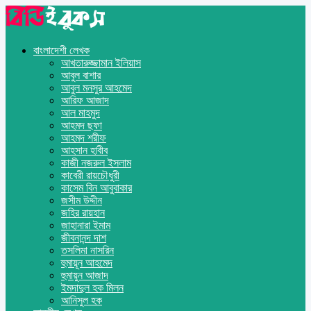
বাংলাদেশী লেখক
আখতারুজ্জামান ইলিয়াস
আবুল বাশার
আবুল মনসুর আহমেদ
আরিফ আজাদ
আল মাহমুদ
আহমদ ছফা
আহমদ শরীফ
আহসান হাবীব
কাজী নজরুল ইসলাম
কাবেরী রায়চৌধুরী
কাসেম বিন আবুবাকার
জসীম উদ্দীন
জহির রায়হান
জাহানারা ইমাম
জীবনানন্দ দাশ
তসলিমা নাসরিন
হুমায়ূন আহমেদ
হুমায়ুন আজাদ
ইমদাদুল হক মিলন
আনিসুল হক