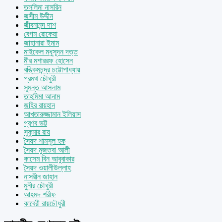
তসলিমা নাসরিন
জসীম উদ্দীন
জীবনানন্দ দাশ
বেগম রোকেয়া
জাহানারা ইমাম
মাইকেল মধুসূদন দত্ত
মীর মশাররফ হোসেন
বঙ্কিমচন্দ্র চট্টোপাধ্যায়
প্রমথ চৌধুরী
সুমন্ত আসলাম
তাহমিমা আনাম
জহির রায়হান
আখতারুজ্জামান ইলিয়াস
প্রণব ভট্ট
সুকুমার রায়
সৈয়দ শামসুল হক
সৈয়দ মুজতবা আলী
কাসেম বিন আবুবাকার
সৈয়দ ওয়ালীউল্লাহ
নাসরীন জাহান
মুনীর চৌধুরী
আহমদ শরীফ
কাবেরী রায়চৌধুরী