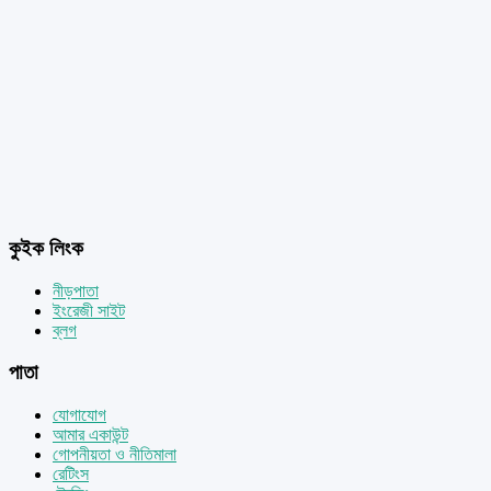
কুইক লিংক
নীড়পাতা
ইংরেজী সাইট
ব্লগ
পাতা
যোগাযোগ
আমার একাউন্ট
গোপনীয়তা ও নীতিমালা
রেটিংস