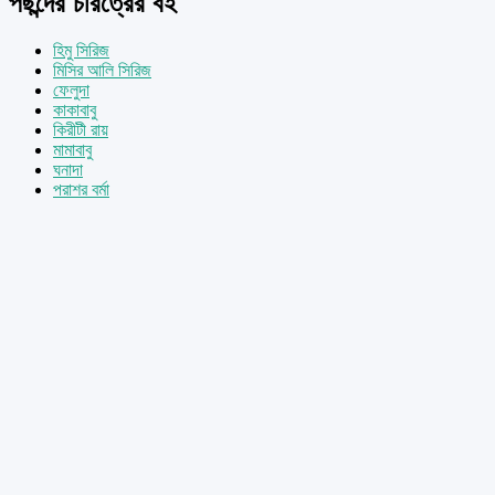
পছন্দের চরিত্রের বই
হিমু সিরিজ
মিসির আলি সিরিজ
ফেলুদা
কাকাবাবু
কিরীটী রায়
মামাবাবু
ঘনাদা
পরাশর বর্মা