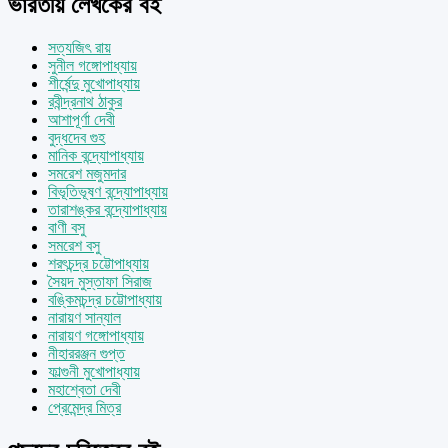
ভারতীয় লেখকের বই
সত্যজিৎ রায়
সুনীল গঙ্গোপাধ্যায়
শীর্ষেন্দু মুখোপাধ্যায়
রবীন্দ্রনাথ ঠাকুর
আশাপূর্ণা দেবী
বুদ্ধদেব গুহ
মানিক বন্দ্যোপাধ্যায়
সমরেশ মজুমদার
বিভূতিভূষণ বন্দ্যোপাধ্যায়
তারাশঙ্কর বন্দ্যোপাধ্যায়
বাণী বসু
সমরেশ বসু
শরৎচন্দ্র চট্টোপাধ্যায়
সৈয়দ মুস্তাফা সিরাজ
বঙ্কিমচন্দ্র চট্টোপাধ্যায়
নারায়ণ সান্যাল
নারায়ণ গঙ্গোপাধ্যায়
নীহাররঞ্জন গুপ্ত
ফাল্গুনী মুখোপাধ্যায়
মহাশ্বেতা দেবী
প্রেমেন্দ্র মিত্র