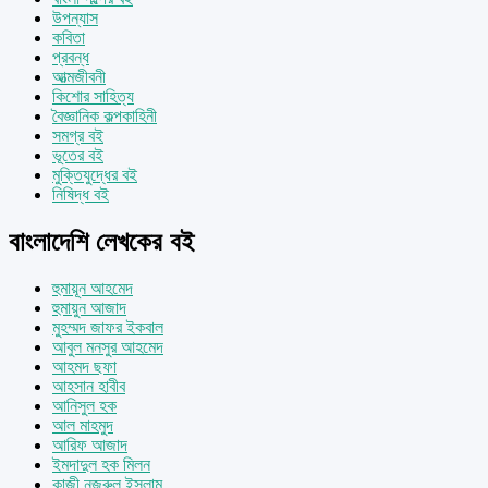
উপন্যাস
কবিতা
প্রবন্ধ
আত্মজীবনী
কিশোর সাহিত্য
বৈজ্ঞানিক কল্পকাহিনী
সমগ্র বই
ভূতের বই
মুক্তিযুদ্ধের বই
নিষিদ্ধ বই
বাংলাদেশি লেখকের বই
হুমায়ূন আহমেদ
হুমায়ুন আজাদ
মুহম্মদ জাফর ইকবাল
আবুল মনসুর আহমেদ
আহমদ ছফা
আহসান হাবীব
আনিসুল হক
আল মাহমুদ
আরিফ আজাদ
ইমদাদুল হক মিলন
কাজী নজরুল ইসলাম