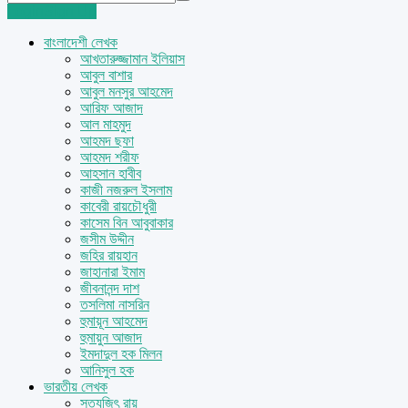
Login
Sign Up
বাংলাদেশী লেখক
আখতারুজ্জামান ইলিয়াস
আবুল বাশার
আবুল মনসুর আহমেদ
আরিফ আজাদ
আল মাহমুদ
আহমদ ছফা
আহমদ শরীফ
আহসান হাবীব
কাজী নজরুল ইসলাম
কাবেরী রায়চৌধুরী
কাসেম বিন আবুবাকার
জসীম উদ্দীন
জহির রায়হান
জাহানারা ইমাম
জীবনানন্দ দাশ
তসলিমা নাসরিন
হুমায়ূন আহমেদ
হুমায়ুন আজাদ
ইমদাদুল হক মিলন
আনিসুল হক
ভারতীয় লেখক
সত্যজিৎ রায়