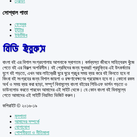
ট্রেন্ডিং
সোশ্যাল পাতা
ফেসবুক
টুইটার
ইউটিউব
বাংলা বই এর বিশাল সংগ্রহশালায় আপনাকে স্বাগতম। কর্মব্যস্ত জীবনে সাহিত্যরস খুঁজে
পেতে বই এর বিকল্প অপরিসীম। বই প্রেমিদের জন্য সুখবর!! প্রযুক্তির এই উৎকর্ষতার
যুগে বই পড়তে, এখন আর লাইব্রেরী ঘুরে ঘুরে প্রচুর সময় ব্যয় করে বই কিনতে হবে না
কিংবা বই সংগ্রহের জন্য বিশাল জায়গা ও রক্ষণাবেক্ষণের প্রয়োজন হবে না। কোনো রকম
অর্থ ও সময় ব্যয় করা ছাড়া, সম্পূর্ণ বিনামূল্যে বাংলা বইয়ের পিডিএফ ভার্সন পড়তে ও
ডাউনলোড করতে পারবেন আমাদের এই সাইট থেকে। যে কোন বাংলা বই বিনামূল্যে
পেতে আমাদের এই সাইটি নিয়মিত ভিজিট করুন।
কপিরাইট © ২০১৬-১৯
মূলপাতা
আমাদের সম্পর্কে
যোগাযোগ
গোপনীয়তা ও নীতিমালা