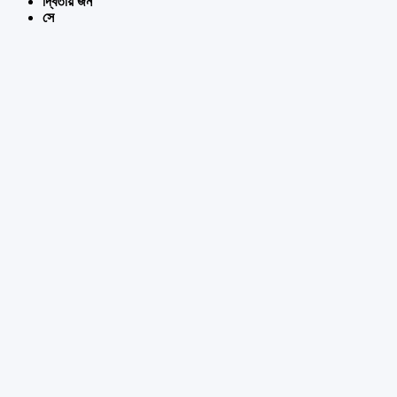
দ্বিতীয় জন
সে