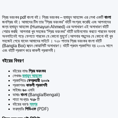
প্রিয় ভয়ংকর pdf বাংলা বই। প্রিয় ভয়ংকর – হুমায়ূন আহমেদ এর
লেখা একটি
বাংলা
জনপ্রিয় বই। আমাদের টিম তার “প্রিয় ভয়ংকর” বইটি সংগ্রহ করেছি এবং আপনাদের
জন্য হুমায়ূন আহমেদ (Humayun Ahmed) এর অসাধারণ এই অসাধারণ বইটি
শেয়ার করছি আপনারা খুব সহজের “প্রিয় ভয়ংকর” বইটি ডাউনলোড করতে পারবেন অথবা
অনলাইনেই পড়ে ফেলতে পারবেন যে কোনো মুহূর্তে।আপনার পছন্দের যে কোনো বই খুব
সহজেই পেয়ে যাবেন আমাদের সাইটে । ৭২৮ পাতার প্রিয় ভয়ংকর বাংলা বইটি
(Bangla Boi) স্ক্যন কোয়ালিটি অসাধারণ। বইটি প্রথম প্রকাশিত হয় ২০০৯ সালে
এবং বইটি প্রকাশ করে কাকলী প্রকাশনী।
বইয়ের বিবরণ
বইয়ের নামঃ
প্রিয় ভয়ংকর
লেখকঃ
হুমায়ূন আহমেদ
প্রকাশিতঃ
ফেব্রুয়ারী ২০০৯
প্রকাশকঃ
কাকলী প্রকাশনী
সাইজঃ
৬০
এমবি
ভাষাঃ
বাংলা
(Bangla/Bengali)
পাতা সংখ্যাঃ
৭২৮
টি
বইয়ের ধরণঃ
সমগ্র
ফরম্যাটঃ
পিডিএফ
(PDF)