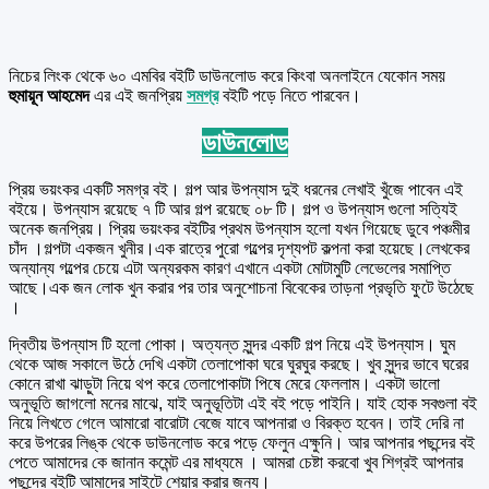
নিচের লিংক থেকে ৬০ এমবির বইটি ডাউনলোড করে কিংবা অনলাইনে যেকোন সময়
হুমায়ূন আহমেদ
এর এই জনপ্রিয়
সমগ্র
বইটি পড়ে নিতে পারবেন।
ডাউনলোড
প্রিয় ভয়ংকর একটি সমগ্র বই। গল্প আর উপন্যাস দুই ধরনের লেখাই খুঁজে পাবেন এই
বইয়ে। উপন্যাস রয়েছে ৭ টি আর গল্প রয়েছে ০৮ টি। গল্প ও উপন্যাস গুলো সত্যিই
অনেক জনপ্রিয়। প্রিয় ভয়ংকর বইটির প্রথম উপন্যাস হলো যখন গিয়েছে ডুবে পঞ্চমীর
চাঁদ ।গল্পটা একজন খুনীর।এক রাত্রে পুরো গল্পের দৃশ্যপট কল্পনা করা হয়েছে।লেখকের
অন্যান্য গল্পের চেয়ে এটা অন্যরকম কারণ এখানে একটা মোটামুটি লেভেলের সমাপ্তি
আছে।এক জন লোক খুন করার পর তার অনুশোচনা বিবেকের তাড়না প্রভৃতি ফুটে উঠেছে
।
দ্বিতীয় উপন্যাস টি হলো পোকা। অত্যন্ত সুন্দর একটি গল্প নিয়ে এই উপন্যাস। ঘুম
থেকে আজ সকালে উঠে দেখি একটা তেলাপোকা ঘরে ঘুরঘুর করছে। খুব সুন্দর ভাবে ঘরের
কোনে রাখা ঝাড়ুটা নিয়ে থপ করে তেলাপোকাটা পিষে মেরে ফেললাম। একটা ভালো
অনুভূতি জাগলো মনের মাঝে, যাই অনুভূতিটা এই বই পড়ে পাইনি। যাই হোক সবগুলা বই
নিয়ে লিখতে গেলে আমারো বারোটা বেজে যাবে আপনারা ও বিরক্ত হবেন। তাই দেরি না
করে উপরের লিঙ্ক থেকে ডাউনলোড করে পড়ে ফেলুন এক্ষুনি। আর আপনার পছন্দের বই
পেতে আমাদের কে জানান কমেন্ট এর মাধ্যমে । আমরা চেষ্টা করবো খুব শিগ্রই আপনার
পছন্দের বইটি আমাদের সাইটে শেয়ার করার জন্য।