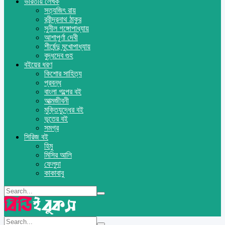
ভারতীয় লেখক
সত্যজিৎ রায়
রবীন্দ্রনাথ ঠাকুর
সুনীল গঙ্গোপাধ্যায়
আশাপূর্ণা দেবী
শীর্ষেন্দু মুখোপাধ্যায়
বুদ্ধদেব গুহ
বইয়ের ধরণ
কিশোর সাহিত্য
প্রবন্ধ
বাংলা গল্পের বই
আত্মজীবনী
মুক্তিযুদ্ধের বই
ভূতের বই
সমগ্র
সিরিজ বই
হিমু
মিসির আলি
ফেলুদা
কাকাবাবু