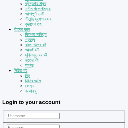
রবীন্দ্রনাথ ঠাকুর
সুনীল গঙ্গোপাধ্যায়
আশাপূর্ণা দেবী
শীর্ষেন্দু মুখোপাধ্যায়
বুদ্ধদেব গুহ
বইয়ের ধরণ
কিশোর সাহিত্য
প্রবন্ধ
বাংলা গল্পের বই
আত্মজীবনী
মুক্তিযুদ্ধের বই
ভূতের বই
সমগ্র
সিরিজ বই
হিমু
মিসির আলি
ফেলুদা
কাকাবাবু
Login to your account