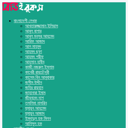
বাংলাদেশী লেখক
আখতারুজ্জামান ইলিয়াস
আবুল বাশার
আবুল মনসুর আহমেদ
আরিফ আজাদ
আল মাহমুদ
আহমদ ছফা
আহমদ শরীফ
আহসান হাবীব
কাজী নজরুল ইসলাম
কাবেরী রায়চৌধুরী
কাসেম বিন আবুবাকার
জসীম উদ্দীন
জহির রায়হান
জাহানারা ইমাম
জীবনানন্দ দাশ
তসলিমা নাসরিন
হুমায়ূন আহমেদ
হুমায়ুন আজাদ
ইমদাদুল হক মিলন
আনিসুল হক