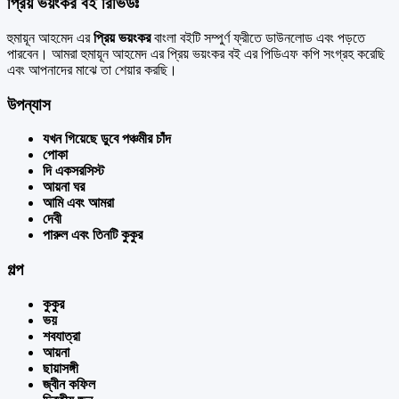
প্রিয় ভয়ংকর বই রিভিউঃ
হুমায়ূন আহমেদ এর
প্রিয় ভয়ংকর
বাংলা বইটি সম্পুর্ণ ফ্রীতে ডাউনলোড এবং পড়তে
পারবেন। আমরা হুমায়ূন আহমেদ এর প্রিয় ভয়ংকর বই এর পিডিএফ কপি সংগ্রহ করেছি
এবং আপনাদের মাঝে তা শেয়ার করছি।
উপন্যাস
যখন গিয়েছে ডুবে পঞ্চমীর চাঁদ
পোকা
দি একসরসিস্ট
আয়না ঘর
আমি এবং আমরা
দেবী
পারুল এবং তিনটি কুকুর
গল্প
কুকুর
ভয়
শবযাত্রা
আয়না
ছায়াসঙ্গী
জ্বীন কফিল