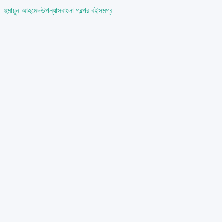
হুমায়ূন আহমেদ
উপন্যাস
বাংলা গল্পের বই
সমগ্র