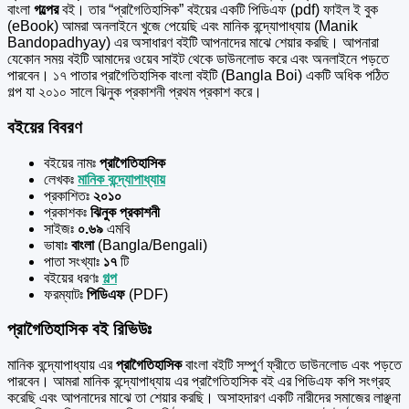
বাংলা
গল্পের
বই। তার “প্রাগৈতিহাসিক” বইয়ের একটি পিডিএফ (pdf) ফাইল ই বুক
(eBook) আমরা অনলাইনে খুজে পেয়েছি এবং মানিক বন্দ্যোপাধ্যায় (Manik
Bandopadhyay) এর অসাধারণ বইটি আপনাদের মাঝে শেয়ার করছি। আপনারা
যেকোন সময় বইটি আমাদের ওয়েব সাইট থেকে ডাউনলোড করে এবং অনলাইনে পড়তে
পারবেন। ১৭ পাতার প্রাগৈতিহাসিক বাংলা বইটি (Bangla Boi) একটি অধিক পঠিত
গল্প যা ২০১০ সালে ঝিনুক প্রকাশনী প্রথম প্রকাশ করে।
বইয়ের বিবরণ
বইয়ের নামঃ
প্রাগৈতিহাসিক
লেখকঃ
মানিক বন্দ্যোপাধ্যায়
প্রকাশিতঃ
২০১০
প্রকাশকঃ
ঝিনুক প্রকাশনী
সাইজঃ
০.৬৯
এমবি
ভাষাঃ
বাংলা
(Bangla/Bengali)
পাতা সংখ্যাঃ
১৭
টি
বইয়ের ধরণঃ
গল্প
ফরম্যাটঃ
পিডিএফ
(PDF)
প্রাগৈতিহাসিক বই রিভিউঃ
মানিক বন্দ্যোপাধ্যায় এর
প্রাগৈতিহাসিক
বাংলা বইটি সম্পুর্ণ ফ্রীতে ডাউনলোড এবং পড়তে
পারবেন। আমরা মানিক বন্দ্যোপাধ্যায় এর প্রাগৈতিহাসিক বই এর পিডিএফ কপি সংগ্রহ
করেছি এবং আপনাদের মাঝে তা শেয়ার করছি। অসাহদারণ একটি নারীদের সমাজের লাঞ্ছনা