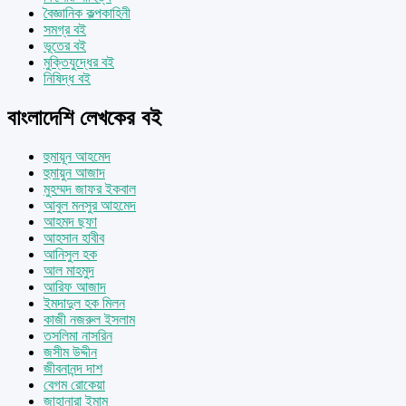
বৈজ্ঞানিক কল্পকাহিনী
সমগ্র বই
ভূতের বই
মুক্তিযুদ্ধের বই
নিষিদ্ধ বই
বাংলাদেশি লেখকের বই
হুমায়ূন আহমেদ
হুমায়ুন আজাদ
মুহম্মদ জাফর ইকবাল
আবুল মনসুর আহমেদ
আহমদ ছফা
আহসান হাবীব
আনিসুল হক
আল মাহমুদ
আরিফ আজাদ
ইমদাদুল হক মিলন
কাজী নজরুল ইসলাম
তসলিমা নাসরিন
জসীম উদ্দীন
জীবনানন্দ দাশ
বেগম রোকেয়া
জাহানারা ইমাম