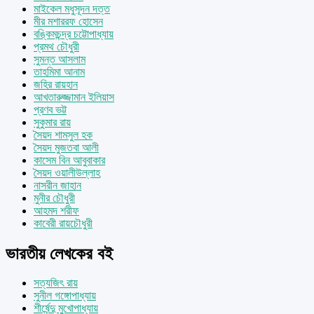
মাইকেল মধুসূদন দত্ত
মীর মশাররফ হোসেন
বঙ্কিমচন্দ্র চট্টোপাধ্যায়
প্রমথ চৌধুরী
সুমন্ত আসলাম
তাহমিমা আনাম
জহির রায়হান
আখতারুজ্জামান ইলিয়াস
প্রণব ভট্ট
সুকুমার রায়
সৈয়দ শামসুল হক
সৈয়দ মুজতবা আলী
কাসেম বিন আবুবাকার
সৈয়দ ওয়ালীউল্লাহ
নাসরীন জাহান
মুনীর চৌধুরী
আহমদ শরীফ
কাবেরী রায়চৌধুরী
ভারতীয় লেখকের বই
সত্যজিৎ রায়
সুনীল গঙ্গোপাধ্যায়
শীর্ষেন্দু মুখোপাধ্যায়