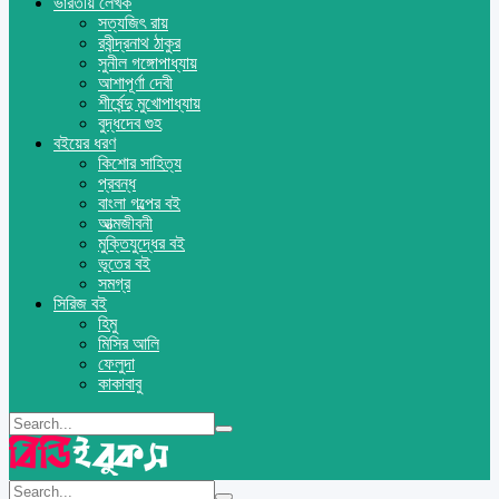
ভারতীয় লেখক
সত্যজিৎ রায়
রবীন্দ্রনাথ ঠাকুর
সুনীল গঙ্গোপাধ্যায়
আশাপূর্ণা দেবী
শীর্ষেন্দু মুখোপাধ্যায়
বুদ্ধদেব গুহ
বইয়ের ধরণ
কিশোর সাহিত্য
প্রবন্ধ
বাংলা গল্পের বই
আত্মজীবনী
মুক্তিযুদ্ধের বই
ভূতের বই
সমগ্র
সিরিজ বই
হিমু
মিসির আলি
ফেলুদা
কাকাবাবু