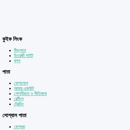
কুইক লিংক
নীড়পাতা
ইংরেজী সাইট
ব্লগ
পাতা
যোগাযোগ
আমার একাউন্ট
গোপনীয়তা ও নীতিমালা
রেটিংস
ট্রেন্ডিং
সোশ্যাল পাতা
ফেসবুক