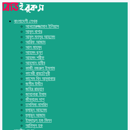
বাংলাদেশী লেখক
আখতারুজ্জামান ইলিয়াস
আবুল বাশার
আবুল মনসুর আহমেদ
আরিফ আজাদ
আল মাহমুদ
আহমদ ছফা
আহমদ শরীফ
আহসান হাবীব
কাজী নজরুল ইসলাম
কাবেরী রায়চৌধুরী
কাসেম বিন আবুবাকার
জসীম উদ্দীন
জহির রায়হান
জাহানারা ইমাম
জীবনানন্দ দাশ
তসলিমা নাসরিন
হুমায়ূন আহমেদ
হুমায়ুন আজাদ
ইমদাদুল হক মিলন
আনিসুল হক