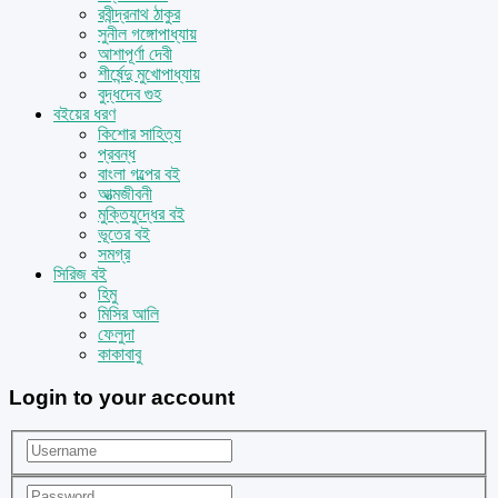
রবীন্দ্রনাথ ঠাকুর
সুনীল গঙ্গোপাধ্যায়
আশাপূর্ণা দেবী
শীর্ষেন্দু মুখোপাধ্যায়
বুদ্ধদেব গুহ
বইয়ের ধরণ
কিশোর সাহিত্য
প্রবন্ধ
বাংলা গল্পের বই
আত্মজীবনী
মুক্তিযুদ্ধের বই
ভূতের বই
সমগ্র
সিরিজ বই
হিমু
মিসির আলি
ফেলুদা
কাকাবাবু
Login to your account