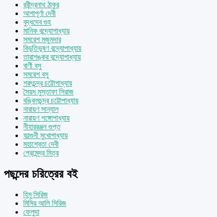
রবীন্দ্রনাথ ঠাকুর
আশাপূর্ণা দেবী
বুদ্ধদেব গুহ
মানিক বন্দ্যোপাধ্যায়
সমরেশ মজুমদার
বিভূতিভূষণ বন্দ্যোপাধ্যায়
তারাশঙ্কর বন্দ্যোপাধ্যায়
বাণী বসু
সমরেশ বসু
শরৎচন্দ্র চট্টোপাধ্যায়
সৈয়দ মুস্তাফা সিরাজ
বঙ্কিমচন্দ্র চট্টোপাধ্যায়
নারায়ণ সান্যাল
নারায়ণ গঙ্গোপাধ্যায়
নীহাররঞ্জন গুপ্ত
ফাল্গুনী মুখোপাধ্যায়
মহাশ্বেতা দেবী
প্রেমেন্দ্র মিত্র
পছন্দের চরিত্রের বই
হিমু সিরিজ
মিসির আলি সিরিজ
ফেলুদা