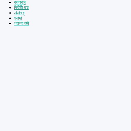
কাকাবাবু
কিরীটী রায়
মামাবাবু
ঘনাদা
পরাশর বর্মা