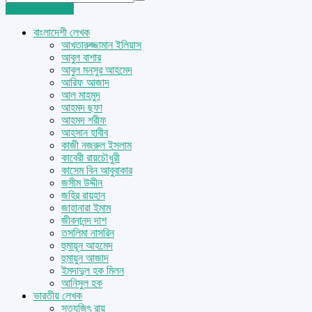
Login
Sign Up
বাংলাদেশী লেখক
আখতারুজ্জামান ইলিয়াস
আবুল বাশার
আবুল মনসুর আহমেদ
আরিফ আজাদ
আল মাহমুদ
আহমদ ছফা
আহমদ শরীফ
আহসান হাবীব
কাজী নজরুল ইসলাম
কাবেরী রায়চৌধুরী
কাসেম বিন আবুবাকার
জসীম উদ্দীন
জহির রায়হান
জাহানারা ইমাম
জীবনানন্দ দাশ
তসলিমা নাসরিন
হুমায়ূন আহমেদ
হুমায়ুন আজাদ
ইমদাদুল হক মিলন
আনিসুল হক
ভারতীয় লেখক
সত্যজিৎ রায়