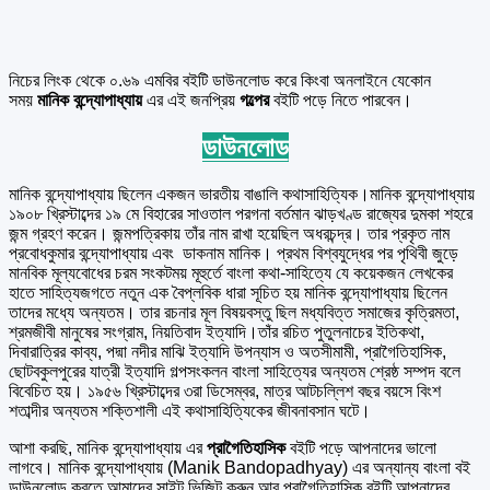
নিচের লিংক থেকে ০.৬৯ এমবির বইটি ডাউনলোড করে কিংবা অনলাইনে যেকোন
সময়
মানিক বন্দ্যোপাধ্যায়
এর এই জনপ্রিয়
গল্পের
বইটি পড়ে নিতে পারবেন।
ডাউনলোড
মানিক বন্দ্যোপাধ্যায় ছিলেন একজন ভারতীয় বাঙালি কথাসাহিত্যিক।মানিক বন্দ্যোপাধ্যায়
১৯০৮ খ্রিস্টাব্দের ১৯ মে বিহারের সাওতাল পরগনা বর্তমান ঝাড়খণ্ড রাজ্যের দুমকা শহরে
জন্ম গ্রহণ করেন। জন্মপত্রিকায় তাঁর নাম রাখা হয়েছিল অধরচন্দ্র। তার প্রকৃত নাম
প্রবোধকুমার বন্দ্যোপাধ্যায় এবং ডাকনাম মানিক। প্রথম বিশ্বযুদ্ধের পর পৃথিবী জুড়ে
মানবিক মূল্যবোধের চরম সংকটময় মূহুর্তে বাংলা কথা-সাহিত্যে যে কয়েকজন লেখকের
হাতে সাহিত্যজগতে নতুন এক বৈপ্লবিক ধারা সূচিত হয় মানিক বন্দ্যোপাধ্যায় ছিলেন
তাদের মধ্যে অন্যতম। তার রচনার মূল বিষয়বস্তু ছিল মধ্যবিত্ত সমাজের কৃত্রিমতা,
শ্রমজীবী মানুষের সংগ্রাম, নিয়তিবাদ ইত্যাদি।তাঁর রচিত পুতুলনাচের ইতিকথা,
দিবারাত্রির কাব্য, পদ্মা নদীর মাঝি ইত্যাদি উপন্যাস ও অতসীমামী, প্রাগৈতিহাসিক,
ছোটবকুলপুরের যাত্রী ইত্যাদি গল্পসংকলন বাংলা সাহিত্যের অন্যতম শ্রেষ্ঠ সম্পদ বলে
বিবেচিত হয়। ১৯৫৬ খ্রিস্টাব্দের ৩রা ডিসেম্বর, মাত্র আটচল্লিশ বছর বয়সে বিংশ
শতাব্দীর অন্যতম শক্তিশালী এই কথাসাহিত্যিকের জীবনাবসান ঘটে।
আশা করছি, মানিক বন্দ্যোপাধ্যায় এর
প্রাগৈতিহাসিক
বইটি পড়ে আপনাদের ভালো
লাগবে। মানিক বন্দ্যোপাধ্যায় (Manik Bandopadhyay) এর অন্যান্য বাংলা বই
ডাউনলোড করতে আমাদের সাইট ভিজিট করুন আর প্রাগৈতিহাসিক বইটি আপনাদের