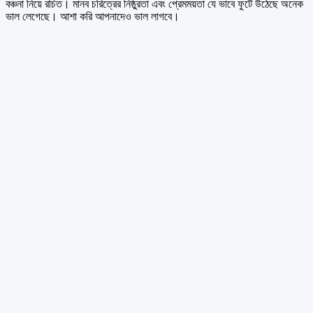
বঞ্চনা নিয়ে রচিত। মানব চরিত্রের নিষ্ঠুরতা এবং প্রেমময়তা যে ভাবে ফুটে উঠেছে অনেক
ভাল লেগেছে। আশা করি আপনাদেও ভাল লাগবে।