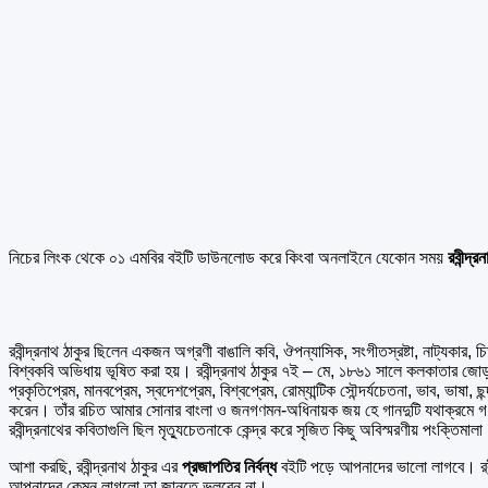
নিচের লিংক থেকে ০১ এমবির বইটি ডাউনলোড করে কিংবা অনলাইনে যেকোন সময়
রবীন্দ্র
রবীন্দ্রনাথ ঠাকুর ছিলেন একজন অগ্রণী বাঙালি কবি, ঔপন্যাসিক, সংগীতস্রষ্টা, নাট্যকার, চিত
বিশ্বকবি অভিধায় ভূষিত করা হয়। রবীন্দ্রনাথ ঠাকুর ৭ই – মে, ১৮৬১ সালে কলকাতার জোড়াসা
প্রকৃতিপ্রেম, মানবপ্রেম, স্বদেশপ্রেম, বিশ্বপ্রেম, রোম্যান্টিক সৌন্দর্যচেতনা, ভাব, ভাষ
করেন। তাঁর রচিত আমার সোনার বাংলা ও জনগণমন-অধিনায়ক জয় হে গানদুটি যথাক্রমে গণপ্র
রবীন্দ্রনাথের কবিতাগুলি ছিল মৃত্যুচেতনাকে কেন্দ্র করে সৃজিত কিছু অবিস্মরণীয় পংক্ত
আশা করছি, রবীন্দ্রনাথ ঠাকুর এর
প্রজাপতির নির্বন্ধ
বইটি পড়ে আপনাদের ভালো লাগবে। রবী
আপনাদের কেমন লাগলো তা জানতে ভুলবেন না।