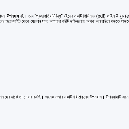
াংলা
উপন্যাস
বই। তার “প্রজাপতির নির্বন্ধ” বইয়ের একটি পিডিএফ (pdf) ফাইল ই বুক (e
ের ওয়েবসাইট থেকে যেকোন সময় আপনারা বইটি ডাউনলোড অথবা অনলাইনে পড়তে পাড়
ং আপনাদের মাঝে তা শেয়ার করছি। অনেক মজার একটি রবি ঠাকুরের উপন্যাস। উপন্যাসটি অনে