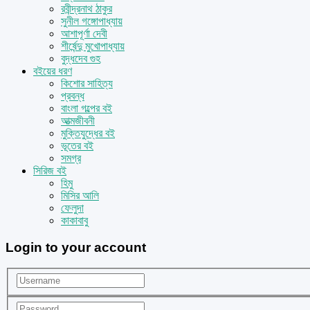
রবীন্দ্রনাথ ঠাকুর
সুনীল গঙ্গোপাধ্যায়
আশাপূর্ণা দেবী
শীর্ষেন্দু মুখোপাধ্যায়
বুদ্ধদেব গুহ
বইয়ের ধরণ
কিশোর সাহিত্য
প্রবন্ধ
বাংলা গল্পের বই
আত্মজীবনী
মুক্তিযুদ্ধের বই
ভূতের বই
সমগ্র
সিরিজ বই
হিমু
মিসির আলি
ফেলুদা
কাকাবাবু
Login to your account