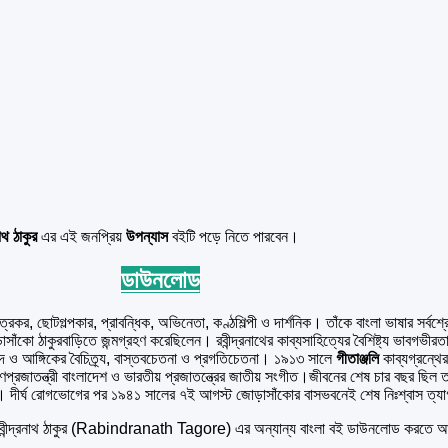
নাথ ঠাকুর
এর এই জনপ্রিয়
উপন্যাস
বইটি পড়ে নিতে পারবেন।
ডাউনলোড
্রকর, ছোটগল্পকার, প্রাবন্ধিক, অভিনেতা, কণ্ঠশিল্পী ও দার্শনিক। তাঁকে বাংলা ভাষার সর্বশ্রে
ঁকো ঠাকুরবাড়িতে জন্মগ্রহণ করেছিলেন। রবীন্দ্রনাথের কাব্যসাহিত্যের বৈশিষ্ট্য ভাবগভীরতা, 
া, ছন্দ ও আঙ্গিকের বৈচিত্র্য, বাস্তবচেতনা ও প্রগতিচেতনা। ১৯১৩ সালে
গীতাঞ্জলি
কাব্যগ্রন্থে
জাতন্ত্রী বাংলাদেশ ও ভারতীয় প্রজাতন্ত্রের জাতীয় সংগীত।জীবনের শেষ চার বছর ছিল তা
িমালা। দীর্ঘ রোগভোগের পর ১৯৪১ সালের ৭ই আগস্ট জোড়াসাঁকোর বাসভবনেই শেষ নিঃশ্বাস ত্যাগ
ন্দ্রনাথ ঠাকুর (Rabindranath Tagore) এর অন্যান্য বাংলা বই ডাউনলোড করতে আমাদ