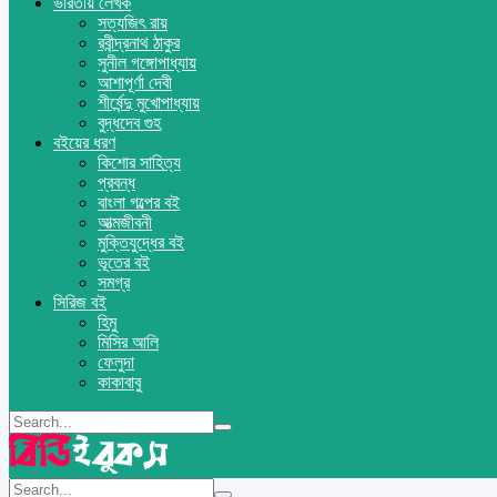
ভারতীয় লেখক
সত্যজিৎ রায়
রবীন্দ্রনাথ ঠাকুর
সুনীল গঙ্গোপাধ্যায়
আশাপূর্ণা দেবী
শীর্ষেন্দু মুখোপাধ্যায়
বুদ্ধদেব গুহ
বইয়ের ধরণ
কিশোর সাহিত্য
প্রবন্ধ
বাংলা গল্পের বই
আত্মজীবনী
মুক্তিযুদ্ধের বই
ভূতের বই
সমগ্র
সিরিজ বই
হিমু
মিসির আলি
ফেলুদা
কাকাবাবু