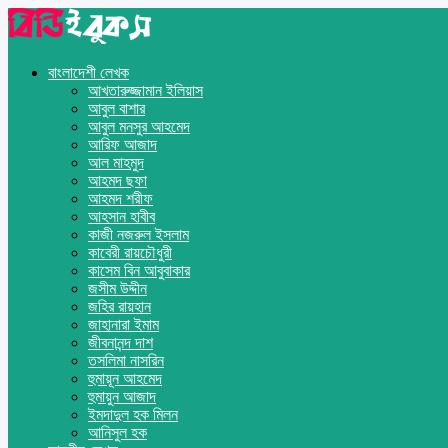
বাংলাদেশী লেখক
আখতারুজ্জামান ইলিয়াস
আবুল বাশার
আবুল মনসুর আহমেদ
আরিফ আজাদ
আল মাহমুদ
আহমদ ছফা
আহমদ শরীফ
আহসান হাবীব
কাজী নজরুল ইসলাম
কাবেরী রায়চৌধুরী
কাসেম বিন আবুবাকার
জসীম উদ্দীন
জহির রায়হান
জাহানারা ইমাম
জীবনানন্দ দাশ
তসলিমা নাসরিন
হুমায়ূন আহমেদ
হুমায়ুন আজাদ
ইমদাদুল হক মিলন
আনিসুল হক