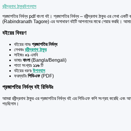
রবীন্দ্রনাথ ঠাকুর
উপন্যাস
প্রজাপতির নির্বন্ধ pdf বাংলা বই। প্রজাপতির নির্বন্ধ – রবীন্দ্রনাথ ঠাকুর এর
লেখা একটি ব
(Rabindranath Tagore) এর অসাধারণ বইটি আপনাদের মাঝে শেয়ার করছি। আমাদ
বইয়ের বিবরণ
বইয়ের নামঃ
প্রজাপতির নির্বন্ধ
লেখকঃ
রবীন্দ্রনাথ ঠাকুর
সাইজঃ
০১
এমবি
ভাষাঃ
বাংলা
(Bangla/Bengali)
পাতা সংখ্যাঃ
১১৬
টি
বইয়ের ধরণঃ
উপন্যাস
ফরম্যাটঃ
পিডিএফ
(PDF)
প্রজাপতির নির্বন্ধ বই রিভিউঃ
আমরা রবীন্দ্রনাথ ঠাকুর এর প্রজাপতির নির্বন্ধ বই এর পিডিএফ কপি সংগ্রহ করেছি এব
পড়ছিলাম।