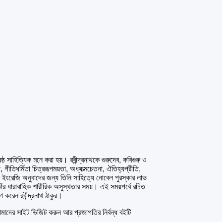
ষ্ঠ সাহিত্যিক মনে করা হয়। রবীন্দ্রনাথকে গুরুদেব, কবিগুরু ও
গীতিধর্মিতা চিত্ররূপময়তা, অধ্যাত্মচেতনা, ঐতিহ্যপ্রীতি,
র ইংরেজি অনুবাদের জন্য তিনি সাহিত্যে নোবেল পুরস্কার লাভ
ঁর ধারাবাহিক শারীরিক অসুস্থতার সময়। এই সময়পর্বে রচিত
 করেন রবীন্দ্রনাথ ঠাকুর।
ের সাইট ভিজিট করুন আর প্রজাপতির নির্বন্ধ বইটি