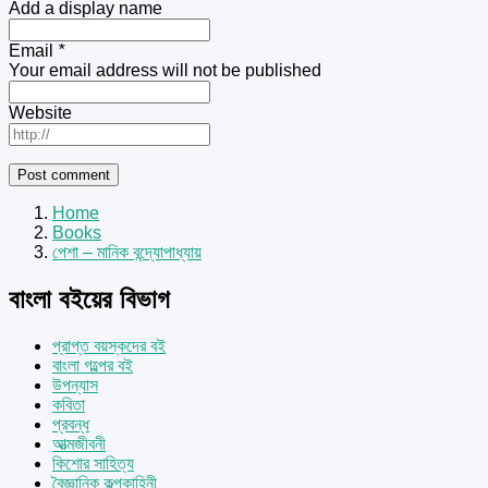
Add a display name
Email
*
Your email address will not be published
Website
Home
Books
পেশা – মানিক বন্দ্যোপাধ্যায়
বাংলা বইয়ের বিভাগ
প্রাপ্ত বয়স্কদের বই
বাংলা গল্পের বই
উপন্যাস
কবিতা
প্রবন্ধ
আত্মজীবনী
কিশোর সাহিত্য
বৈজ্ঞানিক কল্পকাহিনী