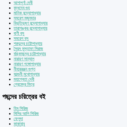
আশাপূর্ণা দেবী
বুদ্ধদেব গুহ
মানিক বন্দ্যোপাধ্যায়
সমরেশ মজুমদার
বিভূতিভূষণ বন্দ্যোপাধ্যায়
তারাশঙ্কর বন্দ্যোপাধ্যায়
বাণী বসু
সমরেশ বসু
শরৎচন্দ্র চট্টোপাধ্যায়
সৈয়দ মুস্তাফা সিরাজ
বঙ্কিমচন্দ্র চট্টোপাধ্যায়
নারায়ণ সান্যাল
নারায়ণ গঙ্গোপাধ্যায়
নীহাররঞ্জন গুপ্ত
ফাল্গুনী মুখোপাধ্যায়
মহাশ্বেতা দেবী
প্রেমেন্দ্র মিত্র
পছন্দের চরিত্রের বই
হিমু সিরিজ
মিসির আলি সিরিজ
ফেলুদা
কাকাবাবু