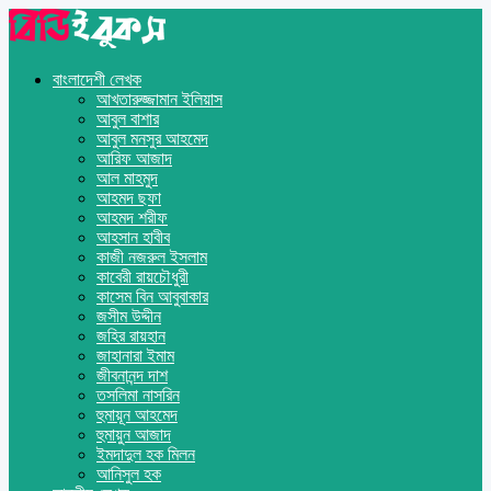
বাংলাদেশী লেখক
আখতারুজ্জামান ইলিয়াস
আবুল বাশার
আবুল মনসুর আহমেদ
আরিফ আজাদ
আল মাহমুদ
আহমদ ছফা
আহমদ শরীফ
আহসান হাবীব
কাজী নজরুল ইসলাম
কাবেরী রায়চৌধুরী
কাসেম বিন আবুবাকার
জসীম উদ্দীন
জহির রায়হান
জাহানারা ইমাম
জীবনানন্দ দাশ
তসলিমা নাসরিন
হুমায়ূন আহমেদ
হুমায়ুন আজাদ
ইমদাদুল হক মিলন
আনিসুল হক