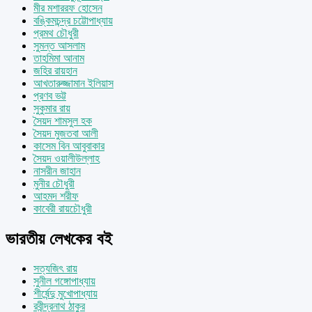
মীর মশাররফ হোসেন
বঙ্কিমচন্দ্র চট্টোপাধ্যায়
প্রমথ চৌধুরী
সুমন্ত আসলাম
তাহমিমা আনাম
জহির রায়হান
আখতারুজ্জামান ইলিয়াস
প্রণব ভট্ট
সুকুমার রায়
সৈয়দ শামসুল হক
সৈয়দ মুজতবা আলী
কাসেম বিন আবুবাকার
সৈয়দ ওয়ালীউল্লাহ
নাসরীন জাহান
মুনীর চৌধুরী
আহমদ শরীফ
কাবেরী রায়চৌধুরী
ভারতীয় লেখকের বই
সত্যজিৎ রায়
সুনীল গঙ্গোপাধ্যায়
শীর্ষেন্দু মুখোপাধ্যায়
রবীন্দ্রনাথ ঠাকুর