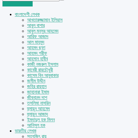
Login
Sign Up
বাংলাদেশী লেখক
আখতারুজ্জামান ইলিয়াস
আবুল বাশার
আবুল মনসুর আহমেদ
আরিফ আজাদ
আল মাহমুদ
আহমদ ছফা
আহমদ শরীফ
আহসান হাবীব
কাজী নজরুল ইসলাম
কাবেরী রায়চৌধুরী
কাসেম বিন আবুবাকার
জসীম উদ্দীন
জহির রায়হান
জাহানারা ইমাম
জীবনানন্দ দাশ
তসলিমা নাসরিন
হুমায়ূন আহমেদ
হুমায়ুন আজাদ
ইমদাদুল হক মিলন
আনিসুল হক
ভারতীয় লেখক
সত্যজিৎ রায়