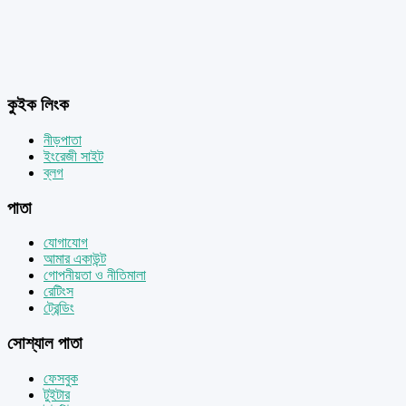
কুইক লিংক
নীড়পাতা
ইংরেজী সাইট
ব্লগ
পাতা
যোগাযোগ
আমার একাউন্ট
গোপনীয়তা ও নীতিমালা
রেটিংস
ট্রেন্ডিং
সোশ্যাল পাতা
ফেসবুক
টুইটার