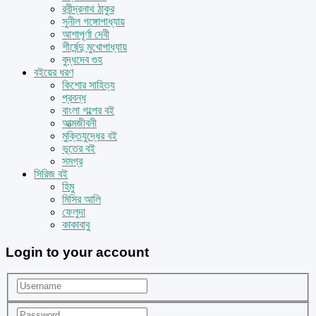
রবীন্দ্রনাথ ঠাকুর
সুনীল গঙ্গোপাধ্যায়
আশাপূর্ণা দেবী
শীর্ষেন্দু মুখোপাধ্যায়
বুদ্ধদেব গুহ
বইয়ের ধরণ
কিশোর সাহিত্য
প্রবন্ধ
বাংলা গল্পের বই
আত্মজীবনী
মুক্তিযুদ্ধের বই
ভূতের বই
সমগ্র
সিরিজ বই
হিমু
মিসির আলি
ফেলুদা
কাকাবাবু
Login to your account