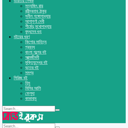
ভারতীয় লেখক
সত্যজিৎ রায়
রবীন্দ্রনাথ ঠাকুর
সুনীল গঙ্গোপাধ্যায়
আশাপূর্ণা দেবী
শীর্ষেন্দু মুখোপাধ্যায়
বুদ্ধদেব গুহ
বইয়ের ধরণ
কিশোর সাহিত্য
প্রবন্ধ
বাংলা গল্পের বই
আত্মজীবনী
মুক্তিযুদ্ধের বই
ভূতের বই
সমগ্র
সিরিজ বই
হিমু
মিসির আলি
ফেলুদা
কাকাবাবু