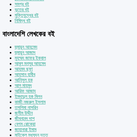
সমগ্র বই
ভূতের বই
মুক্তিযুদ্ধের বই
নিষিদ্ধ বই
বাংলাদেশি লেখকের বই
হুমায়ূন আহমেদ
হুমায়ুন আজাদ
মুহম্মদ জাফর ইকবাল
আবুল মনসুর আহমেদ
আহমদ ছফা
আহসান হাবীব
আনিসুল হক
আল মাহমুদ
আরিফ আজাদ
ইমদাদুল হক মিলন
কাজী নজরুল ইসলাম
তসলিমা নাসরিন
জসীম উদ্দীন
জীবনানন্দ দাশ
বেগম রোকেয়া
জাহানারা ইমাম
মাইকেল মধুসূদন দত্ত