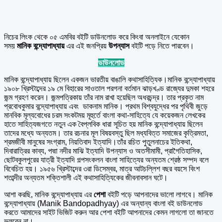
নিচের লিংক থেকে ০৫ এমবির বইটি ডাউনলোড করে কিংবা অনলাইনে যেকোন
সময়
মানিক বন্দ্যোপাধ্যায়
এর এই জনপ্রিয়
উপন্যাস
বইটি পড়ে নিতে পারবেন।
ডাউনলোড
মানিক বন্দ্যোপাধ্যায় ছিলেন একজন ভারতীয় বাঙালি কথাসাহিত্যিক।মানিক বন্দ্যোপাধ্যায়
১৯০৮ খ্রিস্টাব্দের ১৯ মে বিহারের সাওতাল পরগনা বর্তমান ঝাড়খণ্ড রাজ্যের দুমকা শহরে
জন্ম গ্রহণ করেন। জন্মপত্রিকায় তাঁর নাম রাখা হয়েছিল অধরচন্দ্র। তার প্রকৃত নাম
প্রবোধকুমার বন্দ্যোপাধ্যায় এবং ডাকনাম মানিক। প্রথম বিশ্বযুদ্ধের পর পৃথিবী জুড়ে
মানবিক মূল্যবোধের চরম সংকটময় মূহুর্তে বাংলা কথা-সাহিত্যে যে কয়েকজন লেখকের
হাতে সাহিত্যজগতে নতুন এক বৈপ্লবিক ধারা সূচিত হয় মানিক বন্দ্যোপাধ্যায় ছিলেন
তাদের মধ্যে অন্যতম। তার রচনার মূল বিষয়বস্তু ছিল মধ্যবিত্ত সমাজের কৃত্রিমতা,
শ্রমজীবী মানুষের সংগ্রাম, নিয়তিবাদ ইত্যাদি।তাঁর রচিত পুতুলনাচের ইতিকথা,
দিবারাত্রির কাব্য, পদ্মা নদীর মাঝি ইত্যাদি উপন্যাস ও অতসীমামী, প্রাগৈতিহাসিক,
ছোটবকুলপুরের যাত্রী ইত্যাদি গল্পসংকলন বাংলা সাহিত্যের অন্যতম শ্রেষ্ঠ সম্পদ বলে
বিবেচিত হয়। ১৯৫৬ খ্রিস্টাব্দের ৩রা ডিসেম্বর, মাত্র আটচল্লিশ বছর বয়সে বিংশ
শতাব্দীর অন্যতম শক্তিশালী এই কথাসাহিত্যিকের জীবনাবসান ঘটে।
আশা করছি, মানিক বন্দ্যোপাধ্যায় এর
পেশা
বইটি পড়ে আপনাদের ভালো লাগবে। মানিক
বন্দ্যোপাধ্যায় (Manik Bandopadhyay) এর অন্যান্য বাংলা বই ডাউনলোড
করতে আমাদের সাইট ভিজিট করুন আর পেশা বইটি আপনাদের কেমন লাগলো তা জানতে
ভুলবেন না।