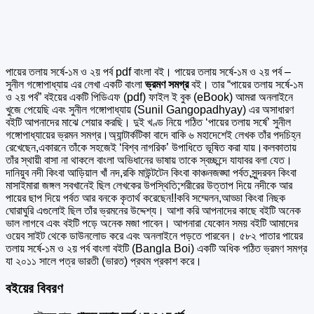
পায়ের তলায় সর্ষে-১ম ও ২য় পর্ব pdf বাংলা বই। পায়ের তলায় সর্ষে-১ম ও ২য় পর্ব –
সুনীল গঙ্গোপাধ্যায় এর
লেখা একটি বাংলা
ভ্রমণ সমগ্র
বই। তার “পায়ের তলায় সর্ষে-১ম
ও ২য় পর্ব” বইয়ের একটি পিডিএফ (pdf) ফাইল ই বুক (eBook) আমরা অনলাইনে
খুজে পেয়েছি এবং সুনীল গঙ্গোপাধ্যায় (Sunil Gangopadhyay) এর অসাধারণ
বইটি আপনাদের মাঝে শেয়ার করছি। দুই খণ্ড নিয়ে গঠিত ‘পায়ের তলায় সর্ষে’ সুনীল
গঙ্গোপাধ্যায়ের ভ্রমন সমগ্র।অ্যান্টার্কটিকা বাদে বাকি ৬ মহাদেশেই লেখক তাঁর পদচিহ্ন
রেখেছেন,একারনে তাঁকে সহজেই ‘বিশ্ব নাগরিক’ উপাধিতে ভূষিত করা যায়।কলকাতায়
তাঁর স্থায়ী বাসা না থাকলে বাংলা অভিধানের ভাষায় তাকে স্বচ্ছন্দে যাযাবর বলা যেত।
দানিয়ুব নদী কিংবা আড়িয়াল খাঁ নদ,রকি মাউন্টটেন কিংবা কাঞ্চনজঙ্ঘা পর্বত,সুন্দরবন কিংবা
মাসাইমারা জঙ্গল সবখানেই ছিল লেখকের উপস্থিতি;শরীরের উত্তাপ দিয়ে নদীকে আর
পায়ের ছাপ দিয়ে পর্বত আর বনকে কৃতার্থ করেছেন!!কবি সম্মেলন,আড্ডা কিংবা নিছক
ঘোরাঘুরি এগুলোই ছিল তাঁর ভ্রমনের উদ্দেশ্য। আশা করি আপনাদের কাছে বইটি অনেক
ভাল লাগবে এবং বইটি পড়ে অনেক মজা পাবেন। আপনারা যেকোন সময় বইটি আমাদের
ওয়েব সাইট থেকে ডাউনলোড করে এবং অনলাইনে পড়তে পারবেন। ৫৮২ পাতার পায়ের
তলায় সর্ষে-১ম ও ২য় পর্ব বাংলা বইটি (Bangla Boi) একটি অধিক পঠিত ভ্রমণ সমগ্র
যা ২০১১ সালে পত্র ভারতী (ভারত) প্রথম প্রকাশ করে।
বইয়ের বিবরণ