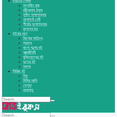
ভারতীয় লেখক
সত্যজিৎ রায়
রবীন্দ্রনাথ ঠাকুর
সুনীল গঙ্গোপাধ্যায়
আশাপূর্ণা দেবী
শীর্ষেন্দু মুখোপাধ্যায়
বুদ্ধদেব গুহ
বইয়ের ধরণ
কিশোর সাহিত্য
প্রবন্ধ
বাংলা গল্পের বই
আত্মজীবনী
মুক্তিযুদ্ধের বই
ভূতের বই
সমগ্র
সিরিজ বই
হিমু
মিসির আলি
ফেলুদা
কাকাবাবু