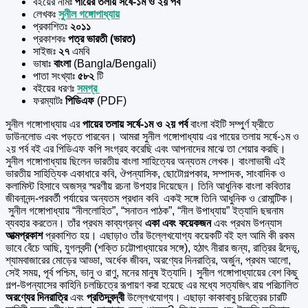
বইয়ের নামঃ
পায়ের তলায় সর্ষে-১ম ও ২য় পর্ব
লেখকঃ
সুনীল গঙ্গোপাধ্যায়
প্রকাশিতঃ
২০১১
প্রকাশকঃ
পত্র ভারতী (ভারত)
সাইজঃ
২৭
এমবি
ভাষাঃ
বাংলা
(Bangla/Bengali)
পাতা সংখ্যাঃ
৫৮২
টি
বইয়ের ধরণঃ
সমগ্র
ফরম্যাটঃ
পিডিএফ
(PDF)
সুনীল গঙ্গোপাধ্যায় এর
পায়ের তলায় সর্ষে-১ম ও ২য় পর্ব
বাংলা বইটি সম্পুর্ণ ফ্রীতে
ডাউনলোড এবং পড়তে পারবেন। আমরা সুনীল গঙ্গোপাধ্যায় এর পায়ের তলায় সর্ষে-১ম ও
২য় পর্ব বই এর পিডিএফ কপি সংগ্রহ করেছি এবং আপনাদের মাঝে তা শেয়ার করছি।
সুনীল গঙ্গোপাধ্যায় ছিলেন ভারতীয় বাংলা সাহিত্যের অন্যতম লেখক। বাংলাভাষী এই
ভারতীয় সাহিত্যিক একাধারে কবি, ঔপন্যাসিক, ছোটোগল্পকার, সম্পাদক, সাংবাদিক ও
কলামিস্ট হিসাবে অজস্র স্মরণীয় রচনা উপহার দিয়েছেন। তিনি আধুনিক বাংলা কবিতার
জীবনানন্দ-পরবর্তী পর্যায়ের অন্যতম প্রধান কবি একই সঙ্গে তিনি আধুনিক ও রোমান্টিক।
সুনীল গঙ্গোপাধ্যায় “নীললোহিত”, “সনাতন পাঠক”, “নীল উপাধ্যায়” ইত্যাদি ছদ্মনাম
ব্যবহার করতেন। তাঁর প্রথম কাব্যগ্রন্থ
একা এবং কয়েকজন
এবং প্রথম উপন্যাস
আত্মপ্রকাশ
প্রকাশিত হয়। এছাড়াও তাঁর উল্লেখযোগ্য কয়েকটি বই হল আমি কী রকম
ভাবে বেঁচে আছি, যুগলবন্দী (শক্তি চট্টোপাধ্যায়ের সঙ্গে), হঠাৎ নীরার জন্য, রাত্রির রঁদেভূ,
শ্যামবাজারের মোড়ের আড্ডা, অর্ধেক জীবন, অরণ্যের দিনরাত্রি, অর্জুন, প্রথম আলো,
সেই সময়, পূর্ব পশ্চিম, ভানু ও রাণু, মনের মানুষ ইত্যাদি। সুনীল গঙ্গোপাধ্যায়ের বেশ কিছু
গল্প-উপন্যাসের কাহিনি চলচ্চিত্রে রূপায়ণ করা হয়েছে এর মধ্যে সত্যজিৎ রায় পরিচালিত
অরণ্যের দিনরাত্রি
এবং
প্রতিদ্বন্দ্বী
উল্লেখযোগ্য। এছাড়া কাকাবাবু চরিত্রের চারটি