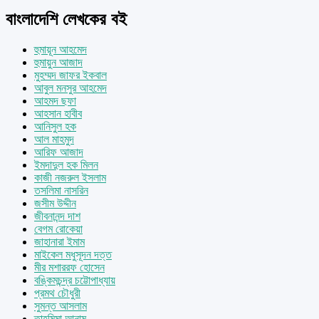
বাংলাদেশি লেখকের বই
হুমায়ূন আহমেদ
হুমায়ুন আজাদ
মুহম্মদ জাফর ইকবাল
আবুল মনসুর আহমেদ
আহমদ ছফা
আহসান হাবীব
আনিসুল হক
আল মাহমুদ
আরিফ আজাদ
ইমদাদুল হক মিলন
কাজী নজরুল ইসলাম
তসলিমা নাসরিন
জসীম উদ্দীন
জীবনানন্দ দাশ
বেগম রোকেয়া
জাহানারা ইমাম
মাইকেল মধুসূদন দত্ত
মীর মশাররফ হোসেন
বঙ্কিমচন্দ্র চট্টোপাধ্যায়
প্রমথ চৌধুরী
সুমন্ত আসলাম
তাহমিমা আনাম