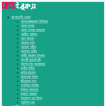
বাংলাদেশী লেখক
আখতারুজ্জামান ইলিয়াস
আবুল বাশার
আবুল মনসুর আহমেদ
আরিফ আজাদ
আল মাহমুদ
আহমদ ছফা
আহমদ শরীফ
আহসান হাবীব
কাজী নজরুল ইসলাম
কাবেরী রায়চৌধুরী
কাসেম বিন আবুবাকার
জসীম উদ্দীন
জহির রায়হান
জাহানারা ইমাম
জীবনানন্দ দাশ
তসলিমা নাসরিন
হুমায়ূন আহমেদ
হুমায়ুন আজাদ
ইমদাদুল হক মিলন
আনিসুল হক