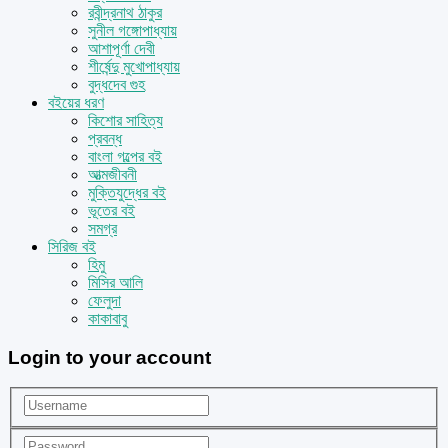
রবীন্দ্রনাথ ঠাকুর
সুনীল গঙ্গোপাধ্যায়
আশাপূর্ণা দেবী
শীর্ষেন্দু মুখোপাধ্যায়
বুদ্ধদেব গুহ
বইয়ের ধরণ
কিশোর সাহিত্য
প্রবন্ধ
বাংলা গল্পের বই
আত্মজীবনী
মুক্তিযুদ্ধের বই
ভূতের বই
সমগ্র
সিরিজ বই
হিমু
মিসির আলি
ফেলুদা
কাকাবাবু
Login to your account