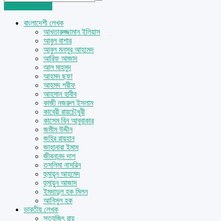
Login
Sign Up
বাংলাদেশী লেখক
আখতারুজ্জামান ইলিয়াস
আবুল বাশার
আবুল মনসুর আহমেদ
আরিফ আজাদ
আল মাহমুদ
আহমদ ছফা
আহমদ শরীফ
আহসান হাবীব
কাজী নজরুল ইসলাম
কাবেরী রায়চৌধুরী
কাসেম বিন আবুবাকার
জসীম উদ্দীন
জহির রায়হান
জাহানারা ইমাম
জীবনানন্দ দাশ
তসলিমা নাসরিন
হুমায়ূন আহমেদ
হুমায়ুন আজাদ
ইমদাদুল হক মিলন
আনিসুল হক
ভারতীয় লেখক
সত্যজিৎ রায়