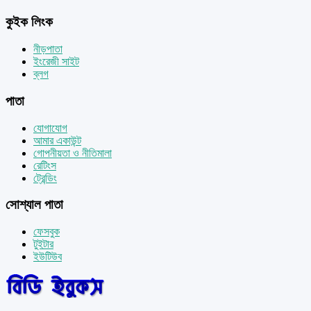
কুইক লিংক
নীড়পাতা
ইংরেজী সাইট
ব্লগ
পাতা
যোগাযোগ
আমার একাউন্ট
গোপনীয়তা ও নীতিমালা
রেটিংস
ট্রেন্ডিং
সোশ্যাল পাতা
ফেসবুক
টুইটার
ইউটিউব