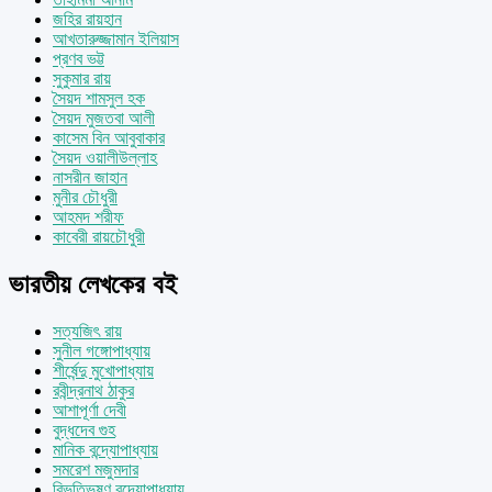
জহির রায়হান
আখতারুজ্জামান ইলিয়াস
প্রণব ভট্ট
সুকুমার রায়
সৈয়দ শামসুল হক
সৈয়দ মুজতবা আলী
কাসেম বিন আবুবাকার
সৈয়দ ওয়ালীউল্লাহ
নাসরীন জাহান
মুনীর চৌধুরী
আহমদ শরীফ
কাবেরী রায়চৌধুরী
ভারতীয় লেখকের বই
সত্যজিৎ রায়
সুনীল গঙ্গোপাধ্যায়
শীর্ষেন্দু মুখোপাধ্যায়
রবীন্দ্রনাথ ঠাকুর
আশাপূর্ণা দেবী
বুদ্ধদেব গুহ
মানিক বন্দ্যোপাধ্যায়
সমরেশ মজুমদার
বিভূতিভূষণ বন্দ্যোপাধ্যায়