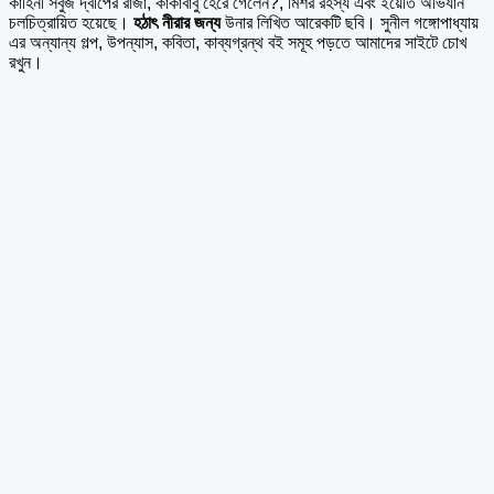
কাহিনী সবুজ দ্বীপের রাজা, কাকাবাবু হেরে গেলেন?, মিশর রহস্য এবং ইয়েতি অভিযান
চলচিত্রায়িত হয়েছে।
হঠাৎ নীরার জন্য
উনার লিখিত আরেকটি ছবি। সুনীল গঙ্গোপাধ্যায়
এর অন্যান্য গল্প, উপন্যাস, কবিতা, কাব্যগ্রন্থ বই সমূহ পড়তে আমাদের সাইটে চোখ
রখুন।