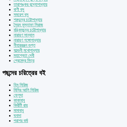
তারাশঙ্কর বন্দ্যোপাধ্যায়
বাণী বসু
সমরেশ বসু
শরৎচন্দ্র চট্টোপাধ্যায়
সৈয়দ মুস্তাফা সিরাজ
বঙ্কিমচন্দ্র চট্টোপাধ্যায়
নারায়ণ সান্যাল
নারায়ণ গঙ্গোপাধ্যায়
নীহাররঞ্জন গুপ্ত
ফাল্গুনী মুখোপাধ্যায়
মহাশ্বেতা দেবী
প্রেমেন্দ্র মিত্র
পছন্দের চরিত্রের বই
হিমু সিরিজ
মিসির আলি সিরিজ
ফেলুদা
কাকাবাবু
কিরীটী রায়
মামাবাবু
ঘনাদা
পরাশর বর্মা