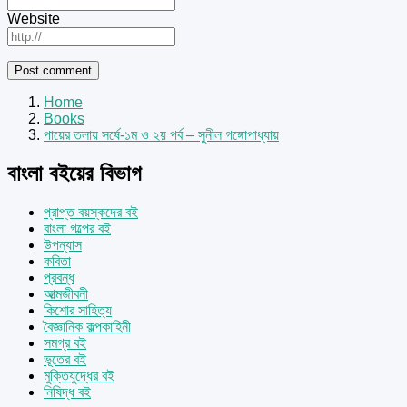
Website
Home
Books
পায়ের তলায় সর্ষে-১ম ও ২য় পর্ব – সুনীল গঙ্গোপাধ্যায়
বাংলা বইয়ের বিভাগ
প্রাপ্ত বয়স্কদের বই
বাংলা গল্পের বই
উপন্যাস
কবিতা
প্রবন্ধ
আত্মজীবনী
কিশোর সাহিত্য
বৈজ্ঞানিক কল্পকাহিনী
সমগ্র বই
ভূতের বই
মুক্তিযুদ্ধের বই
নিষিদ্ধ বই