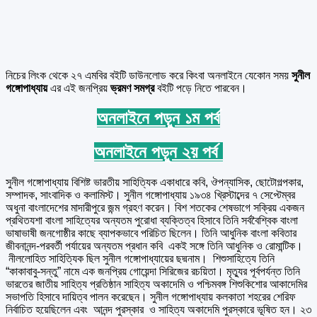
নিচের লিংক থেকে ২৭ এমবির বইটি ডাউনলোড করে কিংবা অনলাইনে যেকোন সময়
সুনীল
গঙ্গোপাধ্যায়
এর এই জনপ্রিয়
ভ্রমণ সমগ্র
বইটি পড়ে নিতে পারবেন।
অনলাইনে পড়ুন ১ম পর্ব
অনলাইনে পড়ুন ২য় পর্ব
সুনীল গঙ্গোপাধ্যায় বিশিষ্ট ভারতীয় সাহিত্যিক একাধারে কবি, ঔপন্যাসিক, ছোটোগল্পকার,
সম্পাদক, সাংবাদিক ও কলামিস্ট। সুনীল গঙ্গোপাধ্যায় ১৯৩৪ খ্রিস্টাব্দের ৭ সেপ্টেম্বর
অধুনা বাংলাদেশের মাদারীপুরে জন্ম গ্রহণ করেন। বিশ শতকের শেষভাগে সক্রিয় একজন
প্রথিতযশা বাংলা সাহিত্যের অন্যতম পুরোধা ব্যক্তিত্ব হিসাবে তিনি সর্ববৈশ্বিক বাংলা
ভাষাভাষী জনগোষ্ঠীর কাছে ব্যাপকভাবে পরিচিত ছিলেন। তিনি আধুনিক বাংলা কবিতার
জীবনানন্দ-পরবর্তী পর্যায়ের অন্যতম প্রধান কবি একই সঙ্গে তিনি আধুনিক ও রোমান্টিক।
নীললোহিত সাহিত্যিক ছিল সুনীল গঙ্গোপাধ্যায়ের ছদ্মনাম। শিশুসাহিত্যে তিনি
“কাকাবাবু-সন্তু” নামে এক জনপ্রিয় গোয়েন্দা সিরিজের রচয়িতা। মৃত্যুর পূর্বপর্যন্ত তিনি
ভারতের জাতীয় সাহিত্য প্রতিষ্ঠান সাহিত্য অকাদেমি ও পশ্চিমবঙ্গ শিশুকিশোর আকাদেমির
সভাপতি হিসাবে দায়িত্ব পালন করেছেন। সুনীল গঙ্গোপাধ্যায় কলকাতা শহরের শেরিফ
নির্বাচিত হয়েছিলেন এবং আনন্দ পুরস্কার ও সাহিত্য অকাদেমি পুরস্কারে ভূষিত হন। ২৩