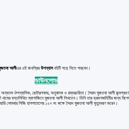
মুজতবা আলী
এর এই জনপ্রিয়
উপন্যাস
বইটি পড়ে নিতে পারবেন।
ডাউনলোড
ন্যতম ঔপন্যাসিক, ছোটগল্পকার, অনুবাদক ও রম্যরচয়িতা। সৈয়দ মুজতবা আলী জন্মগ্রহণ কর
ী নামের হস্তলিখিত ম্যাগাজিনে মুজতবা আলী লিখতেন। তিনি তার ভ্রমণকাহিনীর জন্য বিশেষভাব
েব্রুয়ারি সোমবার পিজি হাসপাতালের ১২৭ নং কক্ষে সৈয়দ মুজতবা আলী মৃত্যুবরণ করেন।