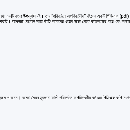
েখা একটি বাংলা
উপন্যাস
বই। তার “পরিবর্তনে অপরিবর্তনীয়” বইয়ের একটি পিডিএফ (pd
র করছি। আপনারা যেকোন সময় বইটি আমাদের ওয়েব সাইট থেকে ডাউনলোড করে এবং অনল
ং পড়তে পারবেন। আমরা সৈয়দ মুজতবা আলী পরিবর্তনে অপরিবর্তনীয় বই এর পিডিএফ কপি সংগ