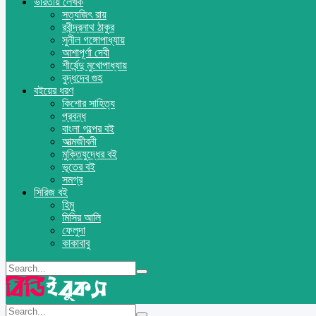
ভারতীয় লেখক
সত্যজিৎ রায়
রবীন্দ্রনাথ ঠাকুর
সুনীল গঙ্গোপাধ্যায়
আশাপূর্ণা দেবী
শীর্ষেন্দু মুখোপাধ্যায়
বুদ্ধদেব গুহ
বইয়ের ধরণ
কিশোর সাহিত্য
প্রবন্ধ
বাংলা গল্পের বই
আত্মজীবনী
মুক্তিযুদ্ধের বই
ভূতের বই
সমগ্র
সিরিজ বই
হিমু
মিসির আলি
ফেলুদা
কাকাবাবু