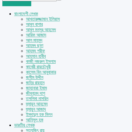
Login
Sign Up
বাংলাদেশী লেখক
আখতারুজ্জামান ইলিয়াস
আবুল বাশার
আবুল মনসুর আহমেদ
আরিফ আজাদ
আল মাহমুদ
আহমদ ছফা
আহমদ শরীফ
আহসান হাবীব
কাজী নজরুল ইসলাম
কাবেরী রায়চৌধুরী
কাসেম বিন আবুবাকার
জসীম উদ্দীন
জহির রায়হান
জাহানারা ইমাম
জীবনানন্দ দাশ
তসলিমা নাসরিন
হুমায়ূন আহমেদ
হুমায়ুন আজাদ
ইমদাদুল হক মিলন
আনিসুল হক
ভারতীয় লেখক
সত্যজিৎ রায়