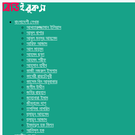
বাংলাদেশী লেখক
আখতারুজ্জামান ইলিয়াস
আবুল বাশার
আবুল মনসুর আহমেদ
আরিফ আজাদ
আল মাহমুদ
আহমদ ছফা
আহমদ শরীফ
আহসান হাবীব
কাজী নজরুল ইসলাম
কাবেরী রায়চৌধুরী
কাসেম বিন আবুবাকার
জসীম উদ্দীন
জহির রায়হান
জাহানারা ইমাম
জীবনানন্দ দাশ
তসলিমা নাসরিন
হুমায়ূন আহমেদ
হুমায়ুন আজাদ
ইমদাদুল হক মিলন
আনিসুল হক