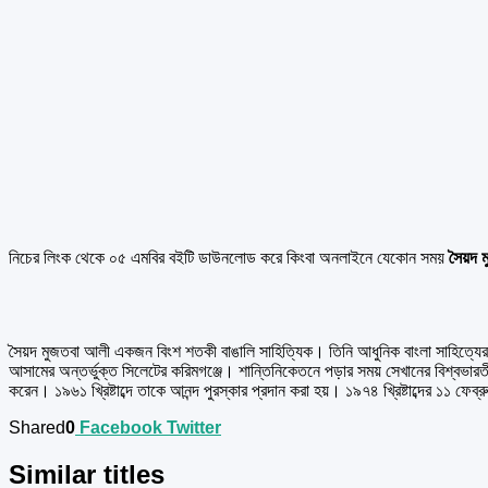
নিচের লিংক থেকে ০৫ এমবির বইটি ডাউনলোড করে কিংবা অনলাইনে যেকোন সময়
সৈয়দ 
সৈয়দ মুজতবা আলী একজন বিংশ শতকী বাঙালি সাহিত্যিক। তিনি আধুনিক বাংলা সাহিত্যের অ
আসামের অন্তর্ভুক্ত সিলেটের করিমগঞ্জে। শান্তিনিকেতনে পড়ার সময় সেখানের বিশ্বভারত
করেন। ১৯৬১ খ্রিষ্টাব্দে তাকে আনন্দ পুরস্কার প্রদান করা হয়। ১৯৭৪ খ্রিষ্টাব্দের ১১ ফ
Shared
0
Facebook
Twitter
Similar titles