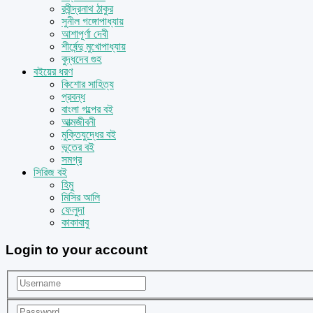
রবীন্দ্রনাথ ঠাকুর
সুনীল গঙ্গোপাধ্যায়
আশাপূর্ণা দেবী
শীর্ষেন্দু মুখোপাধ্যায়
বুদ্ধদেব গুহ
বইয়ের ধরণ
কিশোর সাহিত্য
প্রবন্ধ
বাংলা গল্পের বই
আত্মজীবনী
মুক্তিযুদ্ধের বই
ভূতের বই
সমগ্র
সিরিজ বই
হিমু
মিসির আলি
ফেলুদা
কাকাবাবু
Login to your account