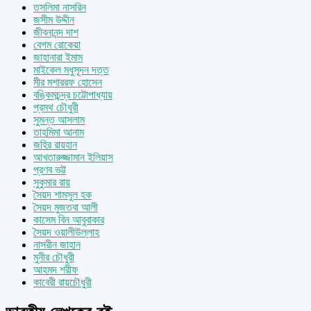
তসলিমা নাসরিন
জসীম উদ্দীন
জীবনানন্দ দাশ
বেগম রোকেয়া
জাহানারা ইমাম
মাইকেল মধুসূদন দত্ত
মীর মশাররফ হোসেন
বঙ্কিমচন্দ্র চট্টোপাধ্যায়
প্রমথ চৌধুরী
সুমন্ত আসলাম
তাহমিমা আনাম
জহির রায়হান
আখতারুজ্জামান ইলিয়াস
প্রণব ভট্ট
সুকুমার রায়
সৈয়দ শামসুল হক
সৈয়দ মুজতবা আলী
কাসেম বিন আবুবাকার
সৈয়দ ওয়ালীউল্লাহ
নাসরীন জাহান
মুনীর চৌধুরী
আহমদ শরীফ
কাবেরী রায়চৌধুরী