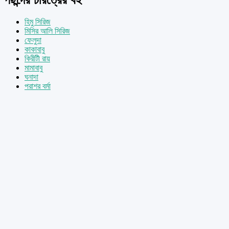
হিমু সিরিজ
মিসির আলি সিরিজ
ফেলুদা
কাকাবাবু
কিরীটী রায়
মামাবাবু
ঘনাদা
পরাশর বর্মা