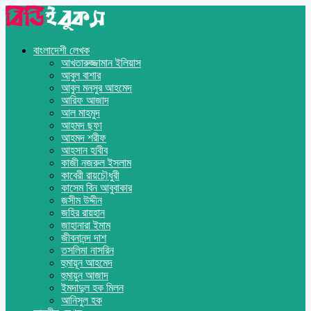
বাংলাদেশী লেখক
আখতারুজ্জামান ইলিয়াস
আবুল বাশার
আবুল মনসুর আহমেদ
আরিফ আজাদ
আল মাহমুদ
আহমদ ছফা
আহমদ শরীফ
আহসান হাবীব
কাজী নজরুল ইসলাম
কাবেরী রায়চৌধুরী
কাসেম বিন আবুবাকার
জসীম উদ্দীন
জহির রায়হান
জাহানারা ইমাম
জীবনানন্দ দাশ
তসলিমা নাসরিন
হুমায়ূন আহমেদ
হুমায়ুন আজাদ
ইমদাদুল হক মিলন
আনিসুল হক