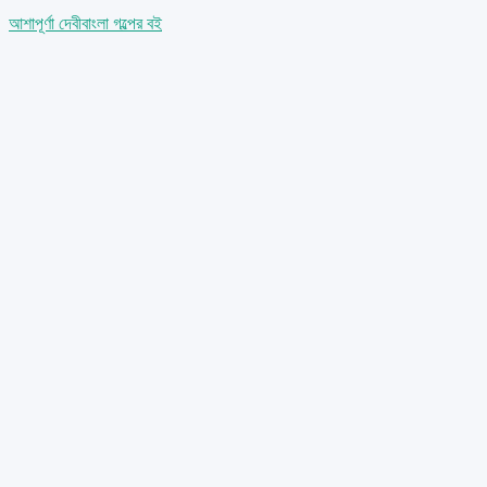
আশাপূর্ণা দেবী
বাংলা গল্পের বই