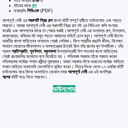
পাতা সংখ্যাঃ
৪৩৬
টি
বইয়ের ধরণঃ
গল্প
ফরম্যাটঃ
পিডিএফ
(PDF)
আশাপূর্ণা দেবী এর
পঞ্চাশটি প্রিয় গল্প
বাংলা বইটি সম্পুর্ণ ফ্রীতে ডাউনলোড এবং পড়তে
পারবেন। আমরা আশাপূর্ণা দেবী এর পঞ্চাশটি প্রিয় গল্প বই এর পিডিএফ কপি সংগ্রহ
করেছি এবং আপনাদের মাঝে তা শেয়ার করছি।আশাপূর্ণা দেবী এর অন্যান্য গল্প, উপন্যাস,
কাব্যগ্রন্থ, কবিতার বই সমূহ পড়তে আমাদের সাইটে চোখ রখুন। আশাপূর্ণা দেবী ছিলেন
ভারতীয় বাংলা সাহিত্যের অন্যতম শ্রেষ্ঠ লেখিকা। বিংশ শতাব্দীর বাঙালি জীবন, বিশেষত
সাধারণ মেয়েদের জীবনযাপন ও মনস্তত্ত্বের চিত্রই ছিল তাঁর রচনার মূল উপজীব্য। তাঁর
প্রথম
প্রতিশ্রুতি
,
সুবর্ণলতা
,
বকুলকথা
উপন্যাসত্রয়ী বিশ শতকের বাংলা সাহিত্যের
শ্রেষ্ঠ রচনাগুলির অন্যতম বলে বিবেচিত হয় । পশ্চিমবঙ্গ সরকার তাঁকে প্রদান করেন
পশ্চিমবঙ্গের সর্বোচ্চ সম্মান রবীন্দ্র পুরস্কার। ভারত সরকার তাঁকে ভারতের সর্বোচ্চ সাহিত্য
সম্মান সাহিত্য অকাদেমি ফেলোশিপে ভূষিত করেন। নিচের লিংক থেকে ১৭ এমবির বইটি
ডাউনলোড করে কিংবা অনলাইনে যেকোন সময়
আশাপূর্ণা দেবী
এর এই জনপ্রিয়
গল্পের
বইটি পড়ে নিতে পারবেন।
ডাউনলোড