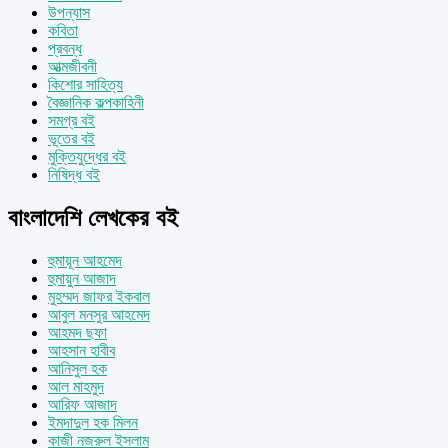
উপন্যাস
কবিতা
প্রবন্ধ
আত্মজীবনী
কিশোর সাহিত্য
বৈজ্ঞানিক কল্পকাহিনী
সমগ্র বই
ভূতের বই
মুক্তিযুদ্ধের বই
নিষিদ্ধ বই
বাংলাদেশি লেখকের বই
হুমায়ূন আহমেদ
হুমায়ুন আজাদ
মুহম্মদ জাফর ইকবাল
আবুল মনসুর আহমেদ
আহমদ ছফা
আহসান হাবীব
আনিসুল হক
আল মাহমুদ
আরিফ আজাদ
ইমদাদুল হক মিলন
কাজী নজরুল ইসলাম