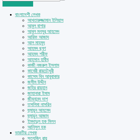
Login
Sign Up
বাংলাদেশী লেখক
আখতারুজ্জামান ইলিয়াস
আবুল বাশার
আবুল মনসুর আহমেদ
আরিফ আজাদ
আল মাহমুদ
আহমদ ছফা
আহমদ শরীফ
আহসান হাবীব
কাজী নজরুল ইসলাম
কাবেরী রায়চৌধুরী
কাসেম বিন আবুবাকার
জসীম উদ্দীন
জহির রায়হান
জাহানারা ইমাম
জীবনানন্দ দাশ
তসলিমা নাসরিন
হুমায়ূন আহমেদ
হুমায়ুন আজাদ
ইমদাদুল হক মিলন
আনিসুল হক
ভারতীয় লেখক
সত্যজিৎ রায়