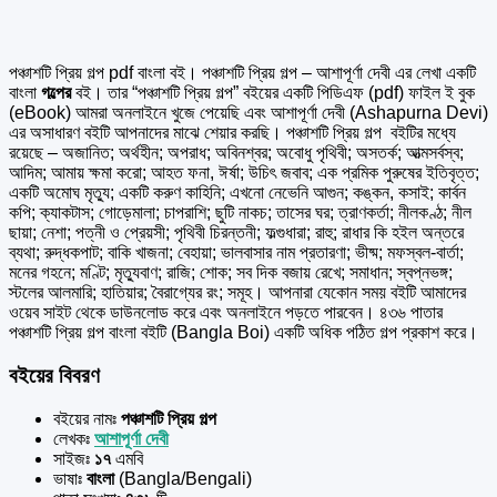
পঞ্চাশটি প্রিয় গল্প pdf বাংলা বই। পঞ্চাশটি প্রিয় গল্প – আশাপূর্ণা দেবী এর
লেখা একটি
বাংলা
গল্পের
বই। তার “পঞ্চাশটি প্রিয় গল্প” বইয়ের একটি পিডিএফ (pdf) ফাইল ই বুক
(eBook) আমরা অনলাইনে খুজে পেয়েছি এবং আশাপূর্ণা দেবী (Ashapurna Devi)
এর অসাধারণ বইটি আপনাদের মাঝে শেয়ার করছি। পঞ্চাশটি প্রিয় গল্প বইটির মধ্যে
রয়েছে – অজানিত; অর্থহীন; অপরাধ; অবিনশ্বর; অবোধু পৃথিবী; অসতর্ক; আত্মসর্বস্ব;
আদিম; আমায় ক্ষমা করো; আহত ফনা, ঈর্ষা; উচিৎ জবাব; এক প্রমিক পুরুষের ইতিবৃত্ত;
একটি অমোঘ মৃত্যু; একটি করুণ কাহিনি; এখনো নেভেনি আগুন; কঙ্কন, কসাই; কার্বন
কপি; ক্যাকটাস; গোড়েমালা; চাপরাশি; ছুটি নাকচ; তাসের ঘর; ত্রাণকর্তা; নীলকণ্ঠ; নীল
ছায়া; নেশা; পত্নী ও প্রেয়সী; পৃথিবী চিরন্তনী; ফল্গুধারা; রাহু; রাধার কি হইল অন্তরে
ব্যথা; রুদ্ধকপাট; বাকি খাজনা; বেহায়া; ভালবাসার নাম প্রতারণা; ভীষ্ম; মফস্বল-বার্তা;
মনের গহনে; মণ্টি; মৃত্যুবাণ; রাজি; শোক; সব দিক বজায় রেখে; সমাধান; স্বপ্নভঙ্গ;
স্টলের আলমারি; হাতিয়ার; বৈরাগ্যের রং; সমূহ। আপনারা যেকোন সময় বইটি আমাদের
ওয়েব সাইট থেকে ডাউনলোড করে এবং অনলাইনে পড়তে পারবেন। ৪৩৬ পাতার
পঞ্চাশটি প্রিয় গল্প বাংলা বইটি (Bangla Boi) একটি অধিক পঠিত গল্প প্রকাশ করে।
বইয়ের বিবরণ
বইয়ের নামঃ
পঞ্চাশটি প্রিয় গল্প
লেখকঃ
আশাপূর্ণা দেবী
সাইজঃ
১৭
এমবি
ভাষাঃ
বাংলা
(Bangla/Bengali)