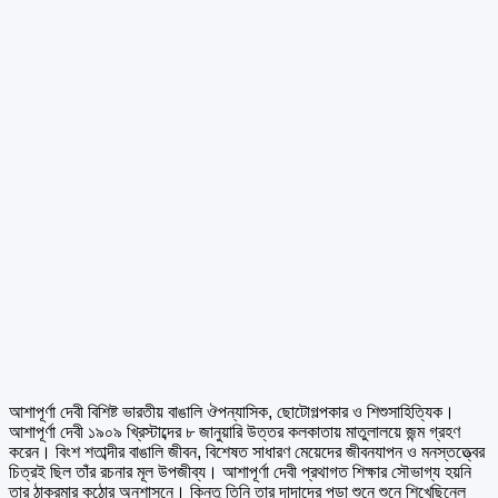
আশাপূর্ণা দেবী বিশিষ্ট ভারতীয় বাঙালি ঔপন্যাসিক, ছোটোগল্পকার ও শিশুসাহিত্যিক।
আশাপূর্ণা দেবী ১৯০৯ খ্রিস্টাব্দের ৮ জানুয়ারি উত্তর কলকাতায় মাতুলালয়ে জন্ম গ্রহণ
করেন। বিংশ শতাব্দীর বাঙালি জীবন, বিশেষত সাধারণ মেয়েদের জীবনযাপন ও মনস্তত্ত্বের
চিত্রই ছিল তাঁর রচনার মূল উপজীব্য। আশাপূর্ণা দেবী প্রথাগত শিক্ষার সৌভাগ্য হয়নি
তার ঠাকুরমার কঠোর অনুশাসনে। কিন্তু তিনি তার দাদাদের পড়া শুনে শুনে শিখেছিনেল