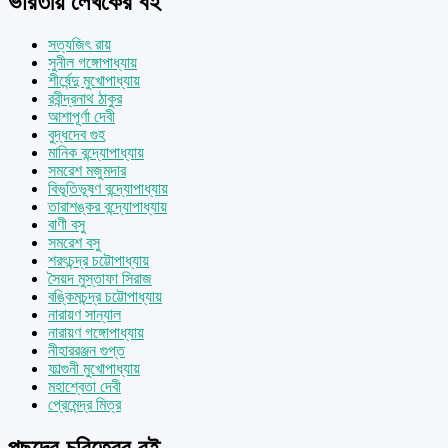
ভারতীয় লেখকের বই
সত্যজিৎ রায়
সুনীল গঙ্গোপাধ্যায়
শীর্ষেন্দু মুখোপাধ্যায়
রবীন্দ্রনাথ ঠাকুর
আশাপূর্ণা দেবী
বুদ্ধদেব গুহ
মানিক বন্দ্যোপাধ্যায়
সমরেশ মজুমদার
বিভূতিভূষণ বন্দ্যোপাধ্যায়
তারাশঙ্কর বন্দ্যোপাধ্যায়
বাণী বসু
সমরেশ বসু
শরৎচন্দ্র চট্টোপাধ্যায়
সৈয়দ মুস্তাফা সিরাজ
বঙ্কিমচন্দ্র চট্টোপাধ্যায়
নারায়ণ সান্যাল
নারায়ণ গঙ্গোপাধ্যায়
নীহাররঞ্জন গুপ্ত
ফাল্গুনী মুখোপাধ্যায়
মহাশ্বেতা দেবী
প্রেমেন্দ্র মিত্র
পছন্দের চরিত্রের বই