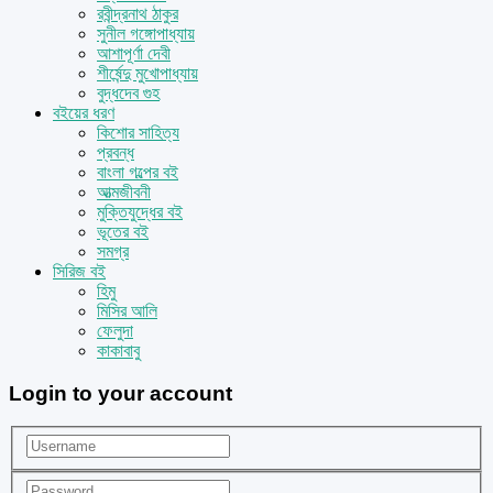
রবীন্দ্রনাথ ঠাকুর
সুনীল গঙ্গোপাধ্যায়
আশাপূর্ণা দেবী
শীর্ষেন্দু মুখোপাধ্যায়
বুদ্ধদেব গুহ
বইয়ের ধরণ
কিশোর সাহিত্য
প্রবন্ধ
বাংলা গল্পের বই
আত্মজীবনী
মুক্তিযুদ্ধের বই
ভূতের বই
সমগ্র
সিরিজ বই
হিমু
মিসির আলি
ফেলুদা
কাকাবাবু
Login to your account