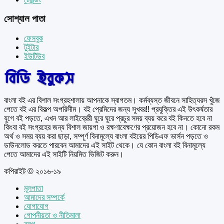
সোশ্যাল পাতা
ফেসবুক
টুইটার
ইউটিউব
বাংলা বই এর বিশাল সংগ্রহশালায় আপনাকে স্বাগতম। কর্মব্যস্ত জীবনে সাহিত্যরস খুঁজে
পেতে বই এর বিকল্প অপরিসীম। বই প্রেমিদের জন্য সুখবর!! প্রযুক্তির এই উৎকর্ষতার
যুগে বই পড়তে, এখন আর লাইব্রেরী ঘুরে ঘুরে প্রচুর সময় ব্যয় করে বই কিনতে হবে না
কিংবা বই সংগ্রহের জন্য বিশাল জায়গা ও রক্ষণাবেক্ষণের প্রয়োজন হবে না। কোনো রকম
অর্থ ও সময় ব্যয় করা ছাড়া, সম্পূর্ণ বিনামূল্যে বাংলা বইয়ের পিডিএফ ভার্সন পড়তে ও
ডাউনলোড করতে পারবেন আমাদের এই সাইট থেকে। যে কোন বাংলা বই বিনামূল্যে
পেতে আমাদের এই সাইটি নিয়মিত ভিজিট করুন।
কপিরাইট © ২০১৬-১৯
মূলপাতা
আমাদের সম্পর্কে
যোগাযোগ
গোপনীয়তা ও নীতিমালা