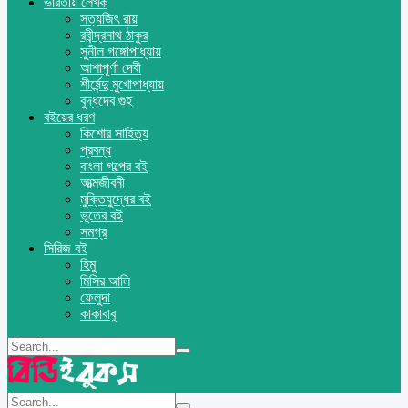
ভারতীয় লেখক
সত্যজিৎ রায়
রবীন্দ্রনাথ ঠাকুর
সুনীল গঙ্গোপাধ্যায়
আশাপূর্ণা দেবী
শীর্ষেন্দু মুখোপাধ্যায়
বুদ্ধদেব গুহ
বইয়ের ধরণ
কিশোর সাহিত্য
প্রবন্ধ
বাংলা গল্পের বই
আত্মজীবনী
মুক্তিযুদ্ধের বই
ভূতের বই
সমগ্র
সিরিজ বই
হিমু
মিসির আলি
ফেলুদা
কাকাবাবু