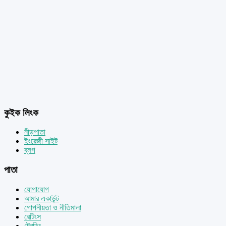
কুইক লিংক
নীড়পাতা
ইংরেজী সাইট
ব্লগ
পাতা
যোগাযোগ
আমার একাউন্ট
গোপনীয়তা ও নীতিমালা
রেটিংস
ট্রেন্ডিং