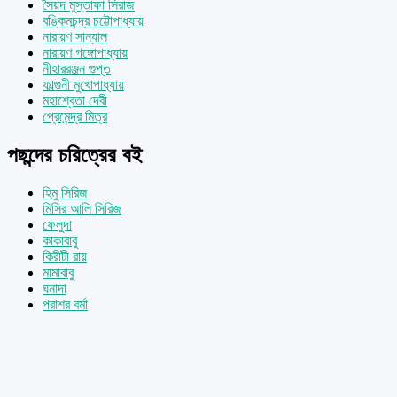
সৈয়দ মুস্তাফা সিরাজ
বঙ্কিমচন্দ্র চট্টোপাধ্যায়
নারায়ণ সান্যাল
নারায়ণ গঙ্গোপাধ্যায়
নীহাররঞ্জন গুপ্ত
ফাল্গুনী মুখোপাধ্যায়
মহাশ্বেতা দেবী
প্রেমেন্দ্র মিত্র
পছন্দের চরিত্রের বই
হিমু সিরিজ
মিসির আলি সিরিজ
ফেলুদা
কাকাবাবু
কিরীটী রায়
মামাবাবু
ঘনাদা
পরাশর বর্মা