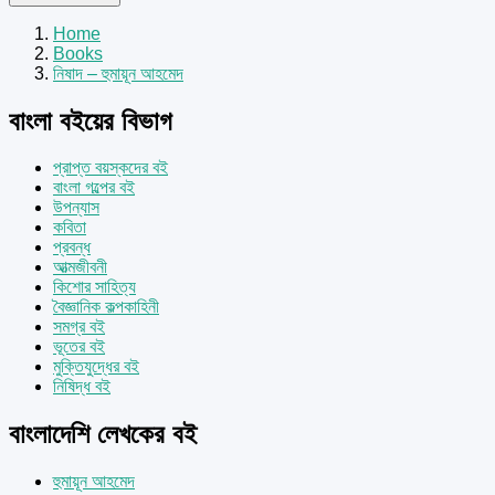
Home
Books
নিষাদ – হুমায়ূন আহমেদ
বাংলা বইয়ের বিভাগ
প্রাপ্ত বয়স্কদের বই
বাংলা গল্পের বই
উপন্যাস
কবিতা
প্রবন্ধ
আত্মজীবনী
কিশোর সাহিত্য
বৈজ্ঞানিক কল্পকাহিনী
সমগ্র বই
ভূতের বই
মুক্তিযুদ্ধের বই
নিষিদ্ধ বই
বাংলাদেশি লেখকের বই
হুমায়ূন আহমেদ