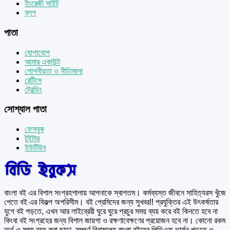
ইংরেজী সাইট
ব্লগ
পাতা
যোগাযোগ
আমার একাউন্ট
গোপনীয়তা ও নীতিমালা
রেটিংস
ট্রেন্ডিং
সোশ্যাল পাতা
ফেসবুক
টুইটার
ইউটিউব
বাংলা বই এর বিশাল সংগ্রহশালায় আপনাকে স্বাগতম। কর্মব্যস্ত জীবনে সাহিত্যরস খুঁজে
পেতে বই এর বিকল্প অপরিসীম। বই প্রেমিদের জন্য সুখবর!! প্রযুক্তির এই উৎকর্ষতার
যুগে বই পড়তে, এখন আর লাইব্রেরী ঘুরে ঘুরে প্রচুর সময় ব্যয় করে বই কিনতে হবে না
কিংবা বই সংগ্রহের জন্য বিশাল জায়গা ও রক্ষণাবেক্ষণের প্রয়োজন হবে না। কোনো রকম
অর্থ ও সময় ব্যয় করা ছাড়া, সম্পূর্ণ বিনামূল্যে বাংলা বইয়ের পিডিএফ ভার্সন পড়তে ও