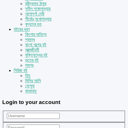
রবীন্দ্রনাথ ঠাকুর
সুনীল গঙ্গোপাধ্যায়
আশাপূর্ণা দেবী
শীর্ষেন্দু মুখোপাধ্যায়
বুদ্ধদেব গুহ
বইয়ের ধরণ
কিশোর সাহিত্য
প্রবন্ধ
বাংলা গল্পের বই
আত্মজীবনী
মুক্তিযুদ্ধের বই
ভূতের বই
সমগ্র
সিরিজ বই
হিমু
মিসির আলি
ফেলুদা
কাকাবাবু
Login to your account