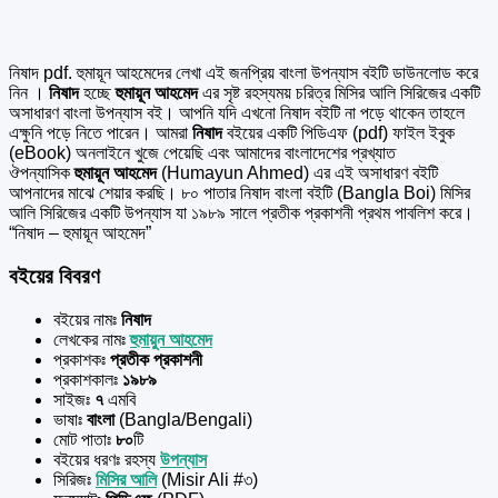
নিষাদ pdf. হুমায়ূন আহমেদের
লেখা এই জনপ্রিয় বাংলা উপন্যাস বইটি ডাউনলোড করে
নিন ।
নিষাদ
হচ্ছে
হুমায়ূন আহমেদ
এর সৃষ্ট রহস্যময় চরিত্র মিসির আলি সিরিজের একটি
অসাধারণ বাংলা উপন্যাস বই। আপনি যদি এখনো নিষাদ বইটি না পড়ে থাকেন তাহলে
এক্ষুনি পড়ে নিতে পারেন। আমরা
নিষাদ
বইয়ের একটি পিডিএফ (pdf) ফাইল ইবুক
(eBook) অনলাইনে খুজে পেয়েছি এবং আমাদের বাংলাদেশের প্রখ্যাত
ঔপন্যাসিক
হুমায়ূন আহমেদ
(Humayun Ahmed) এর এই অসাধারণ বইটি
আপনাদের মাঝে শেয়ার করছি। ৮০ পাতার নিষাদ বাংলা বইটি (Bangla Boi) মিসির
আলি সিরিজের একটি উপন্যাস যা ১৯৮৯ সালে প্রতীক প্রকাশনী প্রথম পাবলিশ করে।
“নিষাদ – হুমায়ূন আহমেদ”
বইয়ের বিবরণ
বইয়ের নামঃ
নিষাদ
লেখকের নামঃ
হুমায়ুন আহমেদ
প্রকাশকঃ
প্রতীক প্রকাশনী
প্রকাশকালঃ
১৯৮৯
সাইজঃ
৭
এমবি
ভাষাঃ
বাংলা
(Bangla/Bengali)
মোট পাতাঃ
৮০
টি
বইয়ের ধরণঃ রহস্য
উপন্যাস
সিরিজঃ
মিসির আলি
(Misir Ali #৩)