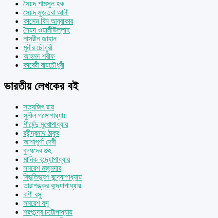
সৈয়দ শামসুল হক
সৈয়দ মুজতবা আলী
কাসেম বিন আবুবাকার
সৈয়দ ওয়ালীউল্লাহ
নাসরীন জাহান
মুনীর চৌধুরী
আহমদ শরীফ
কাবেরী রায়চৌধুরী
ভারতীয় লেখকের বই
সত্যজিৎ রায়
সুনীল গঙ্গোপাধ্যায়
শীর্ষেন্দু মুখোপাধ্যায়
রবীন্দ্রনাথ ঠাকুর
আশাপূর্ণা দেবী
বুদ্ধদেব গুহ
মানিক বন্দ্যোপাধ্যায়
সমরেশ মজুমদার
বিভূতিভূষণ বন্দ্যোপাধ্যায়
তারাশঙ্কর বন্দ্যোপাধ্যায়
বাণী বসু
সমরেশ বসু
শরৎচন্দ্র চট্টোপাধ্যায়