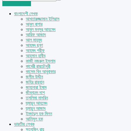
Login
Sign Up
বাংলাদেশী লেখক
আখতারুজ্জামান ইলিয়াস
আবুল বাশার
আবুল মনসুর আহমেদ
আরিফ আজাদ
আল মাহমুদ
আহমদ ছফা
আহমদ শরীফ
আহসান হাবীব
কাজী নজরুল ইসলাম
কাবেরী রায়চৌধুরী
কাসেম বিন আবুবাকার
জসীম উদ্দীন
জহির রায়হান
জাহানারা ইমাম
জীবনানন্দ দাশ
তসলিমা নাসরিন
হুমায়ূন আহমেদ
হুমায়ুন আজাদ
ইমদাদুল হক মিলন
আনিসুল হক
ভারতীয় লেখক
সত্যজিৎ রায়