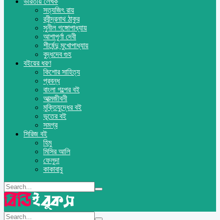
ভারতীয় লেখক
সত্যজিৎ রায়
রবীন্দ্রনাথ ঠাকুর
সুনীল গঙ্গোপাধ্যায়
আশাপূর্ণা দেবী
শীর্ষেন্দু মুখোপাধ্যায়
বুদ্ধদেব গুহ
বইয়ের ধরণ
কিশোর সাহিত্য
প্রবন্ধ
বাংলা গল্পের বই
আত্মজীবনী
মুক্তিযুদ্ধের বই
ভূতের বই
সমগ্র
সিরিজ বই
হিমু
মিসির আলি
ফেলুদা
কাকাবাবু