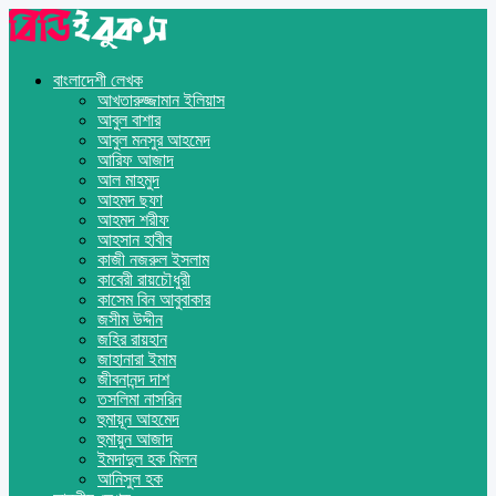
বাংলাদেশী লেখক
আখতারুজ্জামান ইলিয়াস
আবুল বাশার
আবুল মনসুর আহমেদ
আরিফ আজাদ
আল মাহমুদ
আহমদ ছফা
আহমদ শরীফ
আহসান হাবীব
কাজী নজরুল ইসলাম
কাবেরী রায়চৌধুরী
কাসেম বিন আবুবাকার
জসীম উদ্দীন
জহির রায়হান
জাহানারা ইমাম
জীবনানন্দ দাশ
তসলিমা নাসরিন
হুমায়ূন আহমেদ
হুমায়ুন আজাদ
ইমদাদুল হক মিলন
আনিসুল হক