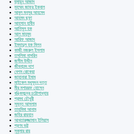
হুমায়ুন আজাদ
মুহম্মদ জাফর ইকবাল
আবুল মনসুর আহমেদ
আহমদ ছফা
আহসান হাবীব
আনিসুল হক
আল মাহমুদ
আরিফ আজাদ
ইমদাদুল হক মিলন
কাজী নজরুল ইসলাম
তসলিমা নাসরিন
জসীম উদ্দীন
জীবনানন্দ দাশ
বেগম রোকেয়া
জাহানারা ইমাম
মাইকেল মধুসূদন দত্ত
মীর মশাররফ হোসেন
বঙ্কিমচন্দ্র চট্টোপাধ্যায়
প্রমথ চৌধুরী
সুমন্ত আসলাম
তাহমিমা আনাম
জহির রায়হান
আখতারুজ্জামান ইলিয়াস
প্রণব ভট্ট
সুকুমার রায়