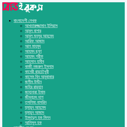
বাংলাদেশী লেখক
আখতারুজ্জামান ইলিয়াস
আবুল বাশার
আবুল মনসুর আহমেদ
আরিফ আজাদ
আল মাহমুদ
আহমদ ছফা
আহমদ শরীফ
আহসান হাবীব
কাজী নজরুল ইসলাম
কাবেরী রায়চৌধুরী
কাসেম বিন আবুবাকার
জসীম উদ্দীন
জহির রায়হান
জাহানারা ইমাম
জীবনানন্দ দাশ
তসলিমা নাসরিন
হুমায়ূন আহমেদ
হুমায়ুন আজাদ
ইমদাদুল হক মিলন
আনিসুল হক