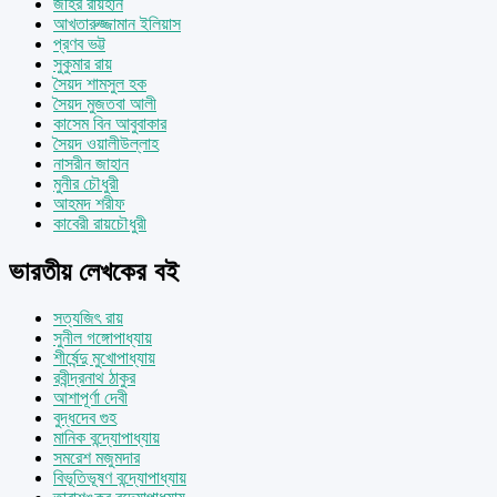
জহির রায়হান
আখতারুজ্জামান ইলিয়াস
প্রণব ভট্ট
সুকুমার রায়
সৈয়দ শামসুল হক
সৈয়দ মুজতবা আলী
কাসেম বিন আবুবাকার
সৈয়দ ওয়ালীউল্লাহ
নাসরীন জাহান
মুনীর চৌধুরী
আহমদ শরীফ
কাবেরী রায়চৌধুরী
ভারতীয় লেখকের বই
সত্যজিৎ রায়
সুনীল গঙ্গোপাধ্যায়
শীর্ষেন্দু মুখোপাধ্যায়
রবীন্দ্রনাথ ঠাকুর
আশাপূর্ণা দেবী
বুদ্ধদেব গুহ
মানিক বন্দ্যোপাধ্যায়
সমরেশ মজুমদার
বিভূতিভূষণ বন্দ্যোপাধ্যায়