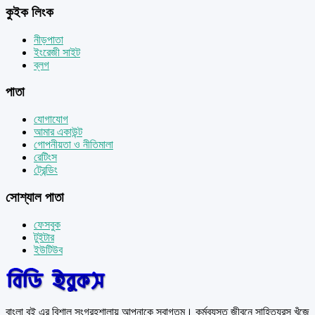
কুইক লিংক
নীড়পাতা
ইংরেজী সাইট
ব্লগ
পাতা
যোগাযোগ
আমার একাউন্ট
গোপনীয়তা ও নীতিমালা
রেটিংস
ট্রেন্ডিং
সোশ্যাল পাতা
ফেসবুক
টুইটার
ইউটিউব
বাংলা বই এর বিশাল সংগ্রহশালায় আপনাকে স্বাগতম। কর্মব্যস্ত জীবনে সাহিত্যরস খুঁজে