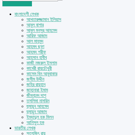
Login
Sign Up
বাংলাদেশী লেখক
আখতারুজ্জামান ইলিয়াস
আবুল বাশার
আবুল মনসুর আহমেদ
আরিফ আজাদ
আল মাহমুদ
আহমদ ছফা
আহমদ শরীফ
আহসান হাবীব
কাজী নজরুল ইসলাম
কাবেরী রায়চৌধুরী
কাসেম বিন আবুবাকার
জসীম উদ্দীন
জহির রায়হান
জাহানারা ইমাম
জীবনানন্দ দাশ
তসলিমা নাসরিন
হুমায়ূন আহমেদ
হুমায়ুন আজাদ
ইমদাদুল হক মিলন
আনিসুল হক
ভারতীয় লেখক
সত্যজিৎ রায়