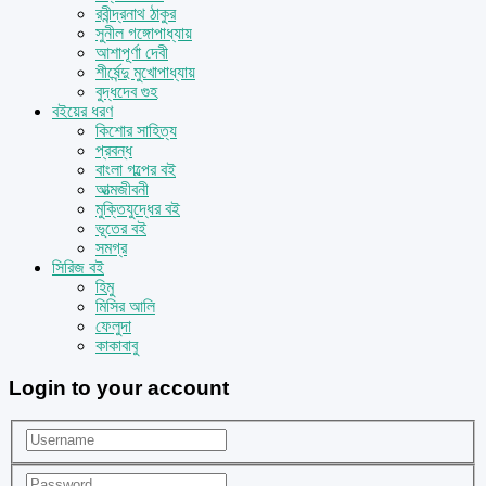
রবীন্দ্রনাথ ঠাকুর
সুনীল গঙ্গোপাধ্যায়
আশাপূর্ণা দেবী
শীর্ষেন্দু মুখোপাধ্যায়
বুদ্ধদেব গুহ
বইয়ের ধরণ
কিশোর সাহিত্য
প্রবন্ধ
বাংলা গল্পের বই
আত্মজীবনী
মুক্তিযুদ্ধের বই
ভূতের বই
সমগ্র
সিরিজ বই
হিমু
মিসির আলি
ফেলুদা
কাকাবাবু
Login to your account