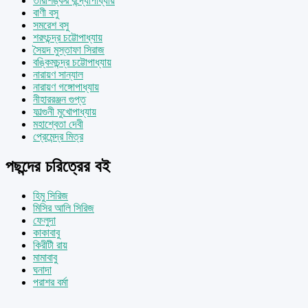
তারাশঙ্কর বন্দ্যোপাধ্যায়
বাণী বসু
সমরেশ বসু
শরৎচন্দ্র চট্টোপাধ্যায়
সৈয়দ মুস্তাফা সিরাজ
বঙ্কিমচন্দ্র চট্টোপাধ্যায়
নারায়ণ সান্যাল
নারায়ণ গঙ্গোপাধ্যায়
নীহাররঞ্জন গুপ্ত
ফাল্গুনী মুখোপাধ্যায়
মহাশ্বেতা দেবী
প্রেমেন্দ্র মিত্র
পছন্দের চরিত্রের বই
হিমু সিরিজ
মিসির আলি সিরিজ
ফেলুদা
কাকাবাবু
কিরীটী রায়
মামাবাবু
ঘনাদা
পরাশর বর্মা