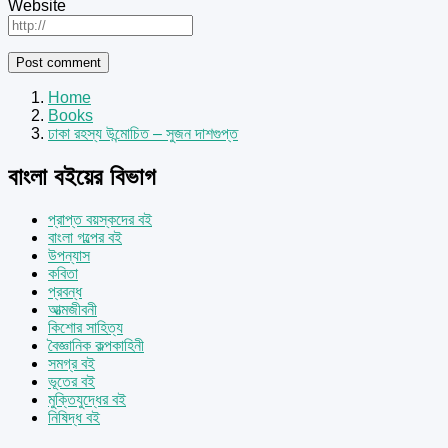
Website
Home
Books
ঢাকা রহস্য উন্মোচিত – সুজন দাশগুপ্ত
বাংলা বইয়ের বিভাগ
প্রাপ্ত বয়স্কদের বই
বাংলা গল্পের বই
উপন্যাস
কবিতা
প্রবন্ধ
আত্মজীবনী
কিশোর সাহিত্য
বৈজ্ঞানিক কল্পকাহিনী
সমগ্র বই
ভূতের বই
মুক্তিযুদ্ধের বই
নিষিদ্ধ বই