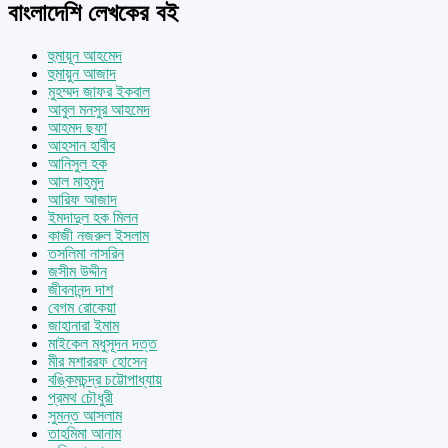
বাংলাদেশি লেখকের বই
হুমায়ূন আহমেদ
হুমায়ুন আজাদ
মুহম্মদ জাফর ইকবাল
আবুল মনসুর আহমেদ
আহমদ ছফা
আহসান হাবীব
আনিসুল হক
আল মাহমুদ
আরিফ আজাদ
ইমদাদুল হক মিলন
কাজী নজরুল ইসলাম
তসলিমা নাসরিন
জসীম উদ্দীন
জীবনানন্দ দাশ
বেগম রোকেয়া
জাহানারা ইমাম
মাইকেল মধুসূদন দত্ত
মীর মশাররফ হোসেন
বঙ্কিমচন্দ্র চট্টোপাধ্যায়
প্রমথ চৌধুরী
সুমন্ত আসলাম
তাহমিমা আনাম