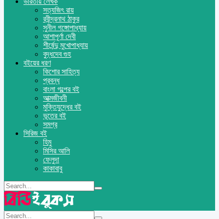
ভারতীয় লেখক
সত্যজিৎ রায়
রবীন্দ্রনাথ ঠাকুর
সুনীল গঙ্গোপাধ্যায়
আশাপূর্ণা দেবী
শীর্ষেন্দু মুখোপাধ্যায়
বুদ্ধদেব গুহ
বইয়ের ধরণ
কিশোর সাহিত্য
প্রবন্ধ
বাংলা গল্পের বই
আত্মজীবনী
মুক্তিযুদ্ধের বই
ভূতের বই
সমগ্র
সিরিজ বই
হিমু
মিসির আলি
ফেলুদা
কাকাবাবু