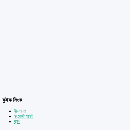
কুইক লিংক
নীড়পাতা
ইংরেজী সাইট
ব্লগ