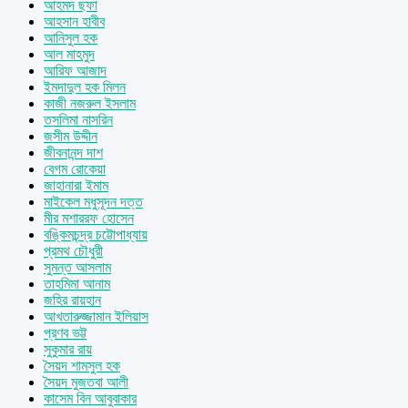
আহমদ ছফা
আহসান হাবীব
আনিসুল হক
আল মাহমুদ
আরিফ আজাদ
ইমদাদুল হক মিলন
কাজী নজরুল ইসলাম
তসলিমা নাসরিন
জসীম উদ্দীন
জীবনানন্দ দাশ
বেগম রোকেয়া
জাহানারা ইমাম
মাইকেল মধুসূদন দত্ত
মীর মশাররফ হোসেন
বঙ্কিমচন্দ্র চট্টোপাধ্যায়
প্রমথ চৌধুরী
সুমন্ত আসলাম
তাহমিমা আনাম
জহির রায়হান
আখতারুজ্জামান ইলিয়াস
প্রণব ভট্ট
সুকুমার রায়
সৈয়দ শামসুল হক
সৈয়দ মুজতবা আলী
কাসেম বিন আবুবাকার