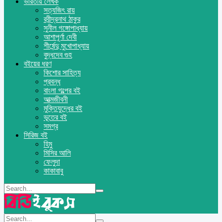
ভারতীয় লেখক
সত্যজিৎ রায়
রবীন্দ্রনাথ ঠাকুর
সুনীল গঙ্গোপাধ্যায়
আশাপূর্ণা দেবী
শীর্ষেন্দু মুখোপাধ্যায়
বুদ্ধদেব গুহ
বইয়ের ধরণ
কিশোর সাহিত্য
প্রবন্ধ
বাংলা গল্পের বই
আত্মজীবনী
মুক্তিযুদ্ধের বই
ভূতের বই
সমগ্র
সিরিজ বই
হিমু
মিসির আলি
ফেলুদা
কাকাবাবু