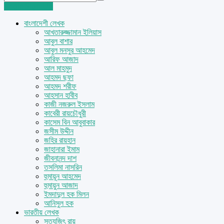
Login
Sign Up
বাংলাদেশী লেখক
আখতারুজ্জামান ইলিয়াস
আবুল বাশার
আবুল মনসুর আহমেদ
আরিফ আজাদ
আল মাহমুদ
আহমদ ছফা
আহমদ শরীফ
আহসান হাবীব
কাজী নজরুল ইসলাম
কাবেরী রায়চৌধুরী
কাসেম বিন আবুবাকার
জসীম উদ্দীন
জহির রায়হান
জাহানারা ইমাম
জীবনানন্দ দাশ
তসলিমা নাসরিন
হুমায়ূন আহমেদ
হুমায়ুন আজাদ
ইমদাদুল হক মিলন
আনিসুল হক
ভারতীয় লেখক
সত্যজিৎ রায়