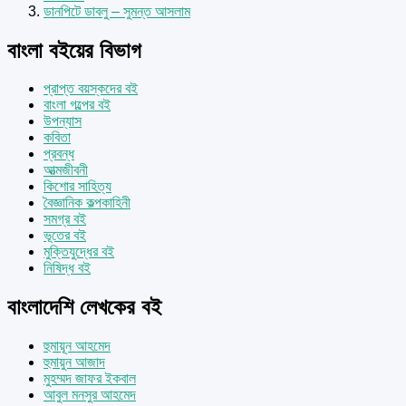
ডানপিটে ডাবলু – সুমন্ত আসলাম
বাংলা বইয়ের বিভাগ
প্রাপ্ত বয়স্কদের বই
বাংলা গল্পের বই
উপন্যাস
কবিতা
প্রবন্ধ
আত্মজীবনী
কিশোর সাহিত্য
বৈজ্ঞানিক কল্পকাহিনী
সমগ্র বই
ভূতের বই
মুক্তিযুদ্ধের বই
নিষিদ্ধ বই
বাংলাদেশি লেখকের বই
হুমায়ূন আহমেদ
হুমায়ুন আজাদ
মুহম্মদ জাফর ইকবাল
আবুল মনসুর আহমেদ