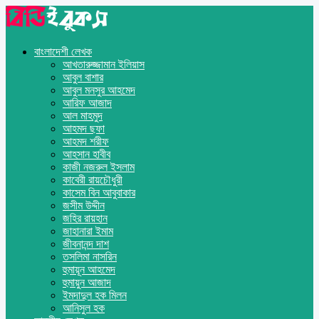
বাংলাদেশী লেখক
আখতারুজ্জামান ইলিয়াস
আবুল বাশার
আবুল মনসুর আহমেদ
আরিফ আজাদ
আল মাহমুদ
আহমদ ছফা
আহমদ শরীফ
আহসান হাবীব
কাজী নজরুল ইসলাম
কাবেরী রায়চৌধুরী
কাসেম বিন আবুবাকার
জসীম উদ্দীন
জহির রায়হান
জাহানারা ইমাম
জীবনানন্দ দাশ
তসলিমা নাসরিন
হুমায়ূন আহমেদ
হুমায়ুন আজাদ
ইমদাদুল হক মিলন
আনিসুল হক