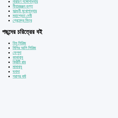
নারায়ণ গঙ্গোপাধ্যায়
নীহাররঞ্জন গুপ্ত
ফাল্গুনী মুখোপাধ্যায়
মহাশ্বেতা দেবী
প্রেমেন্দ্র মিত্র
পছন্দের চরিত্রের বই
হিমু সিরিজ
মিসির আলি সিরিজ
ফেলুদা
কাকাবাবু
কিরীটী রায়
মামাবাবু
ঘনাদা
পরাশর বর্মা