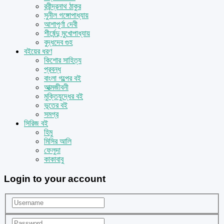
রবীন্দ্রনাথ ঠাকুর
সুনীল গঙ্গোপাধ্যায়
আশাপূর্ণা দেবী
শীর্ষেন্দু মুখোপাধ্যায়
বুদ্ধদেব গুহ
বইয়ের ধরণ
কিশোর সাহিত্য
প্রবন্ধ
বাংলা গল্পের বই
আত্মজীবনী
মুক্তিযুদ্ধের বই
ভূতের বই
সমগ্র
সিরিজ বই
হিমু
মিসির আলি
ফেলুদা
কাকাবাবু
Login to your account