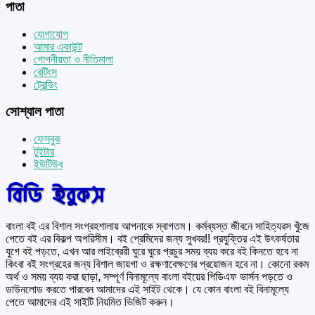
পাতা
যোগাযোগ
আমার একাউন্ট
গোপনীয়তা ও নীতিমালা
রেটিংস
ট্রেন্ডিং
সোশ্যাল পাতা
ফেসবুক
টুইটার
ইউটিউব
বাংলা বই এর বিশাল সংগ্রহশালায় আপনাকে স্বাগতম। কর্মব্যস্ত জীবনে সাহিত্যরস খুঁজে
পেতে বই এর বিকল্প অপরিসীম। বই প্রেমিদের জন্য সুখবর!! প্রযুক্তির এই উৎকর্ষতার
যুগে বই পড়তে, এখন আর লাইব্রেরী ঘুরে ঘুরে প্রচুর সময় ব্যয় করে বই কিনতে হবে না
কিংবা বই সংগ্রহের জন্য বিশাল জায়গা ও রক্ষণাবেক্ষণের প্রয়োজন হবে না। কোনো রকম
অর্থ ও সময় ব্যয় করা ছাড়া, সম্পূর্ণ বিনামূল্যে বাংলা বইয়ের পিডিএফ ভার্সন পড়তে ও
ডাউনলোড করতে পারবেন আমাদের এই সাইট থেকে। যে কোন বাংলা বই বিনামূল্যে
পেতে আমাদের এই সাইটি নিয়মিত ভিজিট করুন।