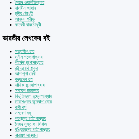
সৈয়দ ওয়ালীউল্লাহ
নাসরীন জাহান
মুনীর চৌধুরী
আহমদ শরীফ
কাবেরী রায়চৌধুরী
ভারতীয় লেখকের বই
সত্যজিৎ রায়
সুনীল গঙ্গোপাধ্যায়
শীর্ষেন্দু মুখোপাধ্যায়
রবীন্দ্রনাথ ঠাকুর
আশাপূর্ণা দেবী
বুদ্ধদেব গুহ
মানিক বন্দ্যোপাধ্যায়
সমরেশ মজুমদার
বিভূতিভূষণ বন্দ্যোপাধ্যায়
তারাশঙ্কর বন্দ্যোপাধ্যায়
বাণী বসু
সমরেশ বসু
শরৎচন্দ্র চট্টোপাধ্যায়
সৈয়দ মুস্তাফা সিরাজ
বঙ্কিমচন্দ্র চট্টোপাধ্যায়
নারায়ণ সান্যাল