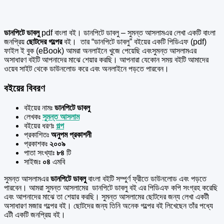
ডানপিটে ডাবলু
pdf বাংলা বই। ডানপিটে ডাবলু – সুমন্ত আসলামএর
লেখা একটি বাংলা
জনপ্রিয়
ছোটদের গল্পের
বই।
তার “ডানপিটে ডাবলু” বইয়ের একটি পিডিএফ (pdf)
ফাইল ই বুক (eBook) আমরা অনলাইনে খুজে পেয়েছি এবংসুমন্ত আসলামএর
অসাধারণ বইটি আপনাদের মাঝে শেয়ার করছি। আপনারা যেকোন সময় বইটি আমাদের
ওয়েব সাইট থেকে ডাউনলোড করে এবং অনলাইনে পড়তে পারবেন।
বইয়ের বিবরণ
বইয়ের নামঃ
ডানপিটে ডাবলু
লেখকঃ
সুমন্ত আসলাম
বইয়ের ধরণঃ
গল্প
প্রকাশিতঃ
অনুপম প্রকাশনী
প্রকাশকঃ
২০০৯
পাতা সংখ্যাঃ
৮৪
টি
সাইজঃ
০৪
এমবি
সুমন্ত আসলামএর
ডানপিটে ডাবলু
বাংলা বইটি সম্পুর্ণ ফ্রীতে ডাউনলোড এবং পড়তে
পারবেন। আমরা সুমন্ত আসলামের ডানপিটে ডাবলু বই এর পিডিএফ কপি সংগ্রহ করেছি
এবং আপনাদের মাঝে তা শেয়ার করছি। সুমন্ত আসলামের ছোটদের জন্য লেখা একটী
অসাধারণ মজার গল্পের বই। ছোটদের জন্য তিনি অনেক গল্পের বই লিখেছেন তাঁর পধ্যে
এটী একটি জনপ্রিয় বই।