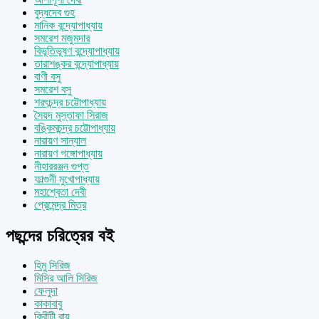
বুদ্ধদেব গুহ
মানিক বন্দ্যোপাধ্যায়
সমরেশ মজুমদার
বিভূতিভূষণ বন্দ্যোপাধ্যায়
তারাশঙ্কর বন্দ্যোপাধ্যায়
বাণী বসু
সমরেশ বসু
শরৎচন্দ্র চট্টোপাধ্যায়
সৈয়দ মুস্তাফা সিরাজ
বঙ্কিমচন্দ্র চট্টোপাধ্যায়
নারায়ণ সান্যাল
নারায়ণ গঙ্গোপাধ্যায়
নীহাররঞ্জন গুপ্ত
ফাল্গুনী মুখোপাধ্যায়
মহাশ্বেতা দেবী
প্রেমেন্দ্র মিত্র
পছন্দের চরিত্রের বই
হিমু সিরিজ
মিসির আলি সিরিজ
ফেলুদা
কাকাবাবু
কিরীটী রায়