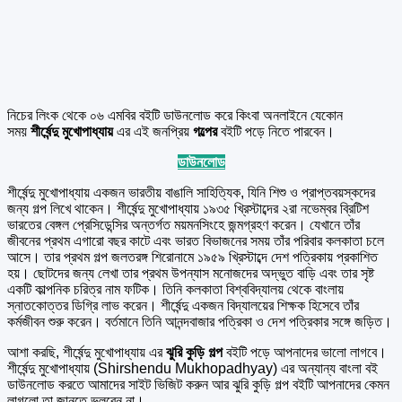
নিচের লিংক থেকে ০৬ এমবির বইটি ডাউনলোড করে কিংবা অনলাইনে যেকোন
সময়
শীর্ষেন্দু মুখোপাধ্যায়
এর এই জনপ্রিয়
গল্পের
বইটি পড়ে নিতে পারবেন।
ডাউনলোড
শীর্ষেন্দু মুখোপাধ্যায় একজন ভারতীয় বাঙালি সাহিত্যিক, যিনি শিশু ও প্রাপ্তবয়স্কদের
জন্য গল্প লিখে থাকেন। শীর্ষেন্দু মুখোপাধ্যায় ১৯৩৫ খ্রিস্টাব্দের ২রা নভেম্বর ব্রিটিশ
ভারতের বেঙ্গল প্রেসিডেন্সির অন্তর্গত ময়মনসিংহে জন্মগ্রহণ করেন। যেখানে তাঁর
জীবনের প্রথম এগারো বছর কাটে এবং ভারত বিভাজনের সময় তাঁর পরিবার কলকাতা চলে
আসে। তার প্রথম গল্প জলতরঙ্গ শিরোনামে ১৯৫৯ খ্রিস্টাব্দে দেশ পত্রিকায় প্রকাশিত
হয়। ছোটদের জন্য লেখা তার প্রথম উপন্যাস মনোজদের অদ্ভুত বাড়ি এবং তার সৃষ্ট
একটি কাল্পনিক চরিত্র নাম ফটিক। তিনি কলকাতা বিশ্ববিদ্যালয় থেকে বাংলায়
স্নাতকোত্তর ডিগ্রি লাভ করেন। শীর্ষেন্দু একজন বিদ্যালয়ের শিক্ষক হিসেবে তাঁর
কর্মজীবন শুরু করেন। বর্তমানে তিনি আনন্দবাজার পত্রিকা ও দেশ পত্রিকার সঙ্গে জড়িত।
আশা করছি, শীর্ষেন্দু মুখোপাধ্যায় এর
ঝুরি কুড়ি গল্প
বইটি পড়ে আপনাদের ভালো লাগবে।
শীর্ষেন্দু মুখোপাধ্যায় (Shirshendu Mukhopadhyay) এর অন্যান্য বাংলা বই
ডাউনলোড করতে আমাদের সাইট ভিজিট করুন আর ঝুরি কুড়ি গল্প বইটি আপনাদের কেমন
লাগলো তা জানতে ভুলবেন না।