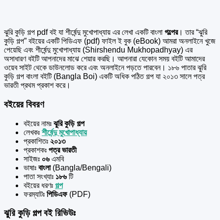
ঝুরি কুড়ি গল্প pdf বই যা শীর্ষেন্দু মুখোপাধ্যায় এর
লেখা একটি বাংলা
গল্পের
। তার “ঝুরি
কুড়ি গল্প” বইয়ের একটি পিডিএফ (pdf) ফাইল ই বুক (eBook) আমরা অনলাইনে খুজে
পেয়েছি এবং শীর্ষেন্দু মুখোপাধ্যায় (Shirshendu Mukhopadhyay) এর
অসাধারণ বইটি আপনাদের মাঝে শেয়ার করছি। আপনারা যেকোন সময় বইটি আমাদের
ওয়েব সাইট থেকে ডাউনলোড করে এবং অনলাইনে পড়তে পারবেন। ১৮৬ পাতার ঝুরি
কুড়ি গল্প বাংলা বইটি (Bangla Boi) একটি অধিক পঠিত গল্প যা ২০১৩ সালে পত্র
ভারতী প্রথম প্রকাশ করে।
বইয়ের বিবরণ
বইয়ের নামঃ
ঝুরি কুড়ি গল্প
লেখকঃ
শীর্ষেন্দু মুখোপাধ্যায়
প্রকাশিতঃ
২০১৩
প্রকাশকঃ
পত্র ভারতী
সাইজঃ
০৬
এমবি
ভাষাঃ
বাংলা
(Bangla/Bengali)
পাতা সংখ্যাঃ
১৮৬
টি
বইয়ের ধরণঃ
গল্প
ফরম্যাটঃ
পিডিএফ
(PDF)
ঝুরি কুড়ি গল্প বই রিভিউঃ