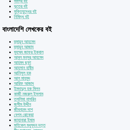
সমগ্র বই
ভূতের বই
মুক্তিযুদ্ধের বই
নিষিদ্ধ বই
বাংলাদেশি লেখকের বই
হুমায়ূন আহমেদ
হুমায়ুন আজাদ
মুহম্মদ জাফর ইকবাল
আবুল মনসুর আহমেদ
আহমদ ছফা
আহসান হাবীব
আনিসুল হক
আল মাহমুদ
আরিফ আজাদ
ইমদাদুল হক মিলন
কাজী নজরুল ইসলাম
তসলিমা নাসরিন
জসীম উদ্দীন
জীবনানন্দ দাশ
বেগম রোকেয়া
জাহানারা ইমাম
মাইকেল মধুসূদন দত্ত