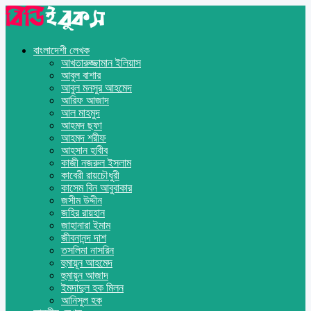
বাংলাদেশী লেখক
আখতারুজ্জামান ইলিয়াস
আবুল বাশার
আবুল মনসুর আহমেদ
আরিফ আজাদ
আল মাহমুদ
আহমদ ছফা
আহমদ শরীফ
আহসান হাবীব
কাজী নজরুল ইসলাম
কাবেরী রায়চৌধুরী
কাসেম বিন আবুবাকার
জসীম উদ্দীন
জহির রায়হান
জাহানারা ইমাম
জীবনানন্দ দাশ
তসলিমা নাসরিন
হুমায়ূন আহমেদ
হুমায়ুন আজাদ
ইমদাদুল হক মিলন
আনিসুল হক