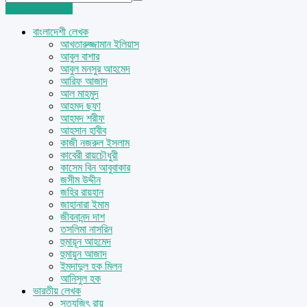
Login
Sign Up
বাংলাদেশী লেখক
আখতারুজ্জামান ইলিয়াস
আবুল বাশার
আবুল মনসুর আহমেদ
আরিফ আজাদ
আল মাহমুদ
আহমদ ছফা
আহমদ শরীফ
আহসান হাবীব
কাজী নজরুল ইসলাম
কাবেরী রায়চৌধুরী
কাসেম বিন আবুবাকার
জসীম উদ্দীন
জহির রায়হান
জাহানারা ইমাম
জীবনানন্দ দাশ
তসলিমা নাসরিন
হুমায়ূন আহমেদ
হুমায়ুন আজাদ
ইমদাদুল হক মিলন
আনিসুল হক
ভারতীয় লেখক
সত্যজিৎ রায়