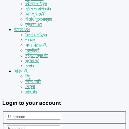
রবীন্দ্রনাথ ঠাকুর
সুনীল গঙ্গোপাধ্যায়
আশাপূর্ণা দেবী
শীর্ষেন্দু মুখোপাধ্যায়
বুদ্ধদেব গুহ
বইয়ের ধরণ
কিশোর সাহিত্য
প্রবন্ধ
বাংলা গল্পের বই
আত্মজীবনী
মুক্তিযুদ্ধের বই
ভূতের বই
সমগ্র
সিরিজ বই
হিমু
মিসির আলি
ফেলুদা
কাকাবাবু
Login to your account