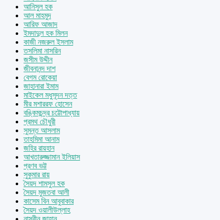
আনিসুল হক
আল মাহমুদ
আরিফ আজাদ
ইমদাদুল হক মিলন
কাজী নজরুল ইসলাম
তসলিমা নাসরিন
জসীম উদ্দীন
জীবনানন্দ দাশ
বেগম রোকেয়া
জাহানারা ইমাম
মাইকেল মধুসূদন দত্ত
মীর মশাররফ হোসেন
বঙ্কিমচন্দ্র চট্টোপাধ্যায়
প্রমথ চৌধুরী
সুমন্ত আসলাম
তাহমিমা আনাম
জহির রায়হান
আখতারুজ্জামান ইলিয়াস
প্রণব ভট্ট
সুকুমার রায়
সৈয়দ শামসুল হক
সৈয়দ মুজতবা আলী
কাসেম বিন আবুবাকার
সৈয়দ ওয়ালীউল্লাহ
নাসরীন জাহান