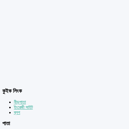
কুইক লিংক
নীড়পাতা
ইংরেজী সাইট
ব্লগ
পাতা