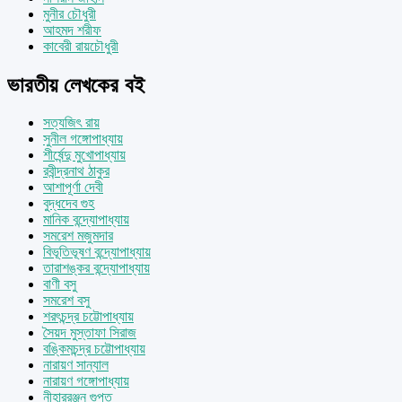
মুনীর চৌধুরী
আহমদ শরীফ
কাবেরী রায়চৌধুরী
ভারতীয় লেখকের বই
সত্যজিৎ রায়
সুনীল গঙ্গোপাধ্যায়
শীর্ষেন্দু মুখোপাধ্যায়
রবীন্দ্রনাথ ঠাকুর
আশাপূর্ণা দেবী
বুদ্ধদেব গুহ
মানিক বন্দ্যোপাধ্যায়
সমরেশ মজুমদার
বিভূতিভূষণ বন্দ্যোপাধ্যায়
তারাশঙ্কর বন্দ্যোপাধ্যায়
বাণী বসু
সমরেশ বসু
শরৎচন্দ্র চট্টোপাধ্যায়
সৈয়দ মুস্তাফা সিরাজ
বঙ্কিমচন্দ্র চট্টোপাধ্যায়
নারায়ণ সান্যাল
নারায়ণ গঙ্গোপাধ্যায়
নীহাররঞ্জন গুপ্ত