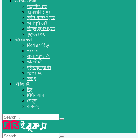
ভারতীয় লেখক
সত্যজিৎ রায়
রবীন্দ্রনাথ ঠাকুর
সুনীল গঙ্গোপাধ্যায়
আশাপূর্ণা দেবী
শীর্ষেন্দু মুখোপাধ্যায়
বুদ্ধদেব গুহ
বইয়ের ধরণ
কিশোর সাহিত্য
প্রবন্ধ
বাংলা গল্পের বই
আত্মজীবনী
মুক্তিযুদ্ধের বই
ভূতের বই
সমগ্র
সিরিজ বই
হিমু
মিসির আলি
ফেলুদা
কাকাবাবু