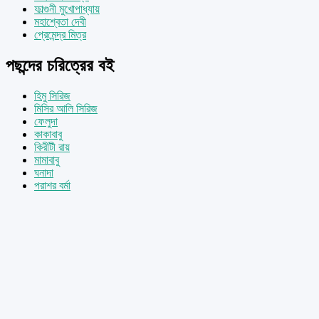
ফাল্গুনী মুখোপাধ্যায়
মহাশ্বেতা দেবী
প্রেমেন্দ্র মিত্র
পছন্দের চরিত্রের বই
হিমু সিরিজ
মিসির আলি সিরিজ
ফেলুদা
কাকাবাবু
কিরীটী রায়
মামাবাবু
ঘনাদা
পরাশর বর্মা