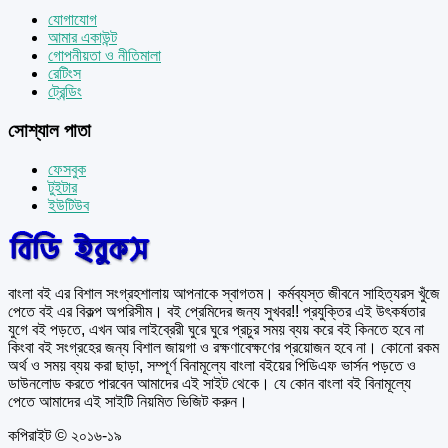
যোগাযোগ
আমার একাউন্ট
গোপনীয়তা ও নীতিমালা
রেটিংস
ট্রেন্ডিং
সোশ্যাল পাতা
ফেসবুক
টুইটার
ইউটিউব
বাংলা বই এর বিশাল সংগ্রহশালায় আপনাকে স্বাগতম। কর্মব্যস্ত জীবনে সাহিত্যরস খুঁজে
পেতে বই এর বিকল্প অপরিসীম। বই প্রেমিদের জন্য সুখবর!! প্রযুক্তির এই উৎকর্ষতার
যুগে বই পড়তে, এখন আর লাইব্রেরী ঘুরে ঘুরে প্রচুর সময় ব্যয় করে বই কিনতে হবে না
কিংবা বই সংগ্রহের জন্য বিশাল জায়গা ও রক্ষণাবেক্ষণের প্রয়োজন হবে না। কোনো রকম
অর্থ ও সময় ব্যয় করা ছাড়া, সম্পূর্ণ বিনামূল্যে বাংলা বইয়ের পিডিএফ ভার্সন পড়তে ও
ডাউনলোড করতে পারবেন আমাদের এই সাইট থেকে। যে কোন বাংলা বই বিনামূল্যে
পেতে আমাদের এই সাইটি নিয়মিত ভিজিট করুন।
কপিরাইট © ২০১৬-১৯