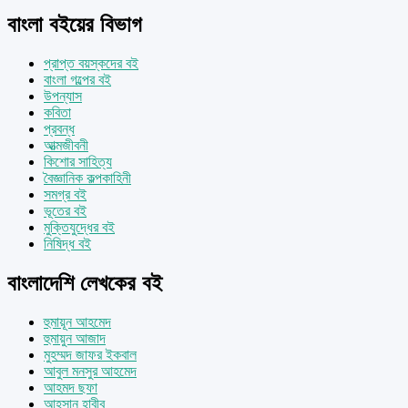
বাংলা বইয়ের বিভাগ
প্রাপ্ত বয়স্কদের বই
বাংলা গল্পের বই
উপন্যাস
কবিতা
প্রবন্ধ
আত্মজীবনী
কিশোর সাহিত্য
বৈজ্ঞানিক কল্পকাহিনী
সমগ্র বই
ভূতের বই
মুক্তিযুদ্ধের বই
নিষিদ্ধ বই
বাংলাদেশি লেখকের বই
হুমায়ূন আহমেদ
হুমায়ুন আজাদ
মুহম্মদ জাফর ইকবাল
আবুল মনসুর আহমেদ
আহমদ ছফা
আহসান হাবীব