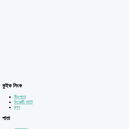
কুইক লিংক
নীড়পাতা
ইংরেজী সাইট
ব্লগ
পাতা