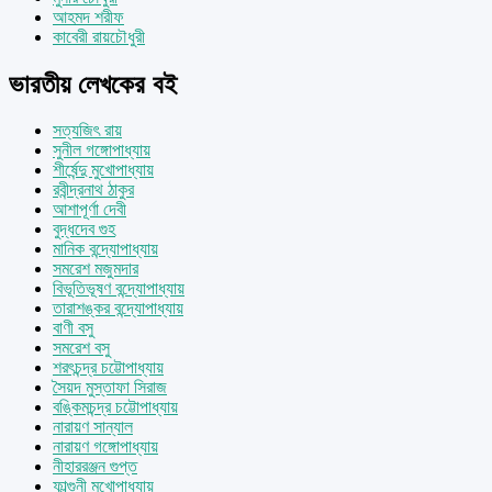
আহমদ শরীফ
কাবেরী রায়চৌধুরী
ভারতীয় লেখকের বই
সত্যজিৎ রায়
সুনীল গঙ্গোপাধ্যায়
শীর্ষেন্দু মুখোপাধ্যায়
রবীন্দ্রনাথ ঠাকুর
আশাপূর্ণা দেবী
বুদ্ধদেব গুহ
মানিক বন্দ্যোপাধ্যায়
সমরেশ মজুমদার
বিভূতিভূষণ বন্দ্যোপাধ্যায়
তারাশঙ্কর বন্দ্যোপাধ্যায়
বাণী বসু
সমরেশ বসু
শরৎচন্দ্র চট্টোপাধ্যায়
সৈয়দ মুস্তাফা সিরাজ
বঙ্কিমচন্দ্র চট্টোপাধ্যায়
নারায়ণ সান্যাল
নারায়ণ গঙ্গোপাধ্যায়
নীহাররঞ্জন গুপ্ত
ফাল্গুনী মুখোপাধ্যায়