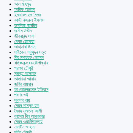
আল মাহমুদ
আরিফ আজাদ
ইমদাদুল হক মিলন
কাজী নজরুল ইসলাম
তসলিমা নাসরিন
জসীম উদ্দীন
জীবনানন্দ দাশ
বেগম রোকেয়া
জাহানারা ইমাম
মাইকেল মধুসূদন দত্ত
মীর মশাররফ হোসেন
বঙ্কিমচন্দ্র চট্টোপাধ্যায়
প্রমথ চৌধুরী
সুমন্ত আসলাম
তাহমিমা আনাম
জহির রায়হান
আখতারুজ্জামান ইলিয়াস
প্রণব ভট্ট
সুকুমার রায়
সৈয়দ শামসুল হক
সৈয়দ মুজতবা আলী
কাসেম বিন আবুবাকার
সৈয়দ ওয়ালীউল্লাহ
নাসরীন জাহান
মুনীর চৌধুরী