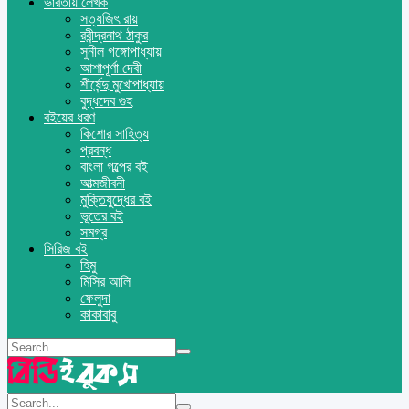
ভারতীয় লেখক
সত্যজিৎ রায়
রবীন্দ্রনাথ ঠাকুর
সুনীল গঙ্গোপাধ্যায়
আশাপূর্ণা দেবী
শীর্ষেন্দু মুখোপাধ্যায়
বুদ্ধদেব গুহ
বইয়ের ধরণ
কিশোর সাহিত্য
প্রবন্ধ
বাংলা গল্পের বই
আত্মজীবনী
মুক্তিযুদ্ধের বই
ভূতের বই
সমগ্র
সিরিজ বই
হিমু
মিসির আলি
ফেলুদা
কাকাবাবু