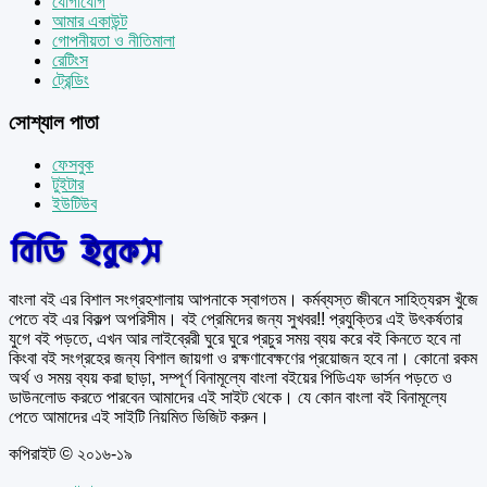
যোগাযোগ
আমার একাউন্ট
গোপনীয়তা ও নীতিমালা
রেটিংস
ট্রেন্ডিং
সোশ্যাল পাতা
ফেসবুক
টুইটার
ইউটিউব
বাংলা বই এর বিশাল সংগ্রহশালায় আপনাকে স্বাগতম। কর্মব্যস্ত জীবনে সাহিত্যরস খুঁজে
পেতে বই এর বিকল্প অপরিসীম। বই প্রেমিদের জন্য সুখবর!! প্রযুক্তির এই উৎকর্ষতার
যুগে বই পড়তে, এখন আর লাইব্রেরী ঘুরে ঘুরে প্রচুর সময় ব্যয় করে বই কিনতে হবে না
কিংবা বই সংগ্রহের জন্য বিশাল জায়গা ও রক্ষণাবেক্ষণের প্রয়োজন হবে না। কোনো রকম
অর্থ ও সময় ব্যয় করা ছাড়া, সম্পূর্ণ বিনামূল্যে বাংলা বইয়ের পিডিএফ ভার্সন পড়তে ও
ডাউনলোড করতে পারবেন আমাদের এই সাইট থেকে। যে কোন বাংলা বই বিনামূল্যে
পেতে আমাদের এই সাইটি নিয়মিত ভিজিট করুন।
কপিরাইট © ২০১৬-১৯