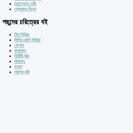
মহাশ্বেতা দেবী
প্রেমেন্দ্র মিত্র
পছন্দের চরিত্রের বই
হিমু সিরিজ
মিসির আলি সিরিজ
ফেলুদা
কাকাবাবু
কিরীটী রায়
মামাবাবু
ঘনাদা
পরাশর বর্মা