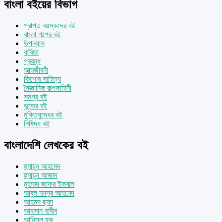
বাংলা বইয়ের বিভাগ
প্রাপ্ত বয়স্কদের বই
বাংলা গল্পের বই
উপন্যাস
কবিতা
প্রবন্ধ
আত্মজীবনী
কিশোর সাহিত্য
বৈজ্ঞানিক কল্পকাহিনী
সমগ্র বই
ভূতের বই
মুক্তিযুদ্ধের বই
নিষিদ্ধ বই
বাংলাদেশি লেখকের বই
হুমায়ূন আহমেদ
হুমায়ুন আজাদ
মুহম্মদ জাফর ইকবাল
আবুল মনসুর আহমেদ
আহমদ ছফা
আহসান হাবীব
আনিসুল হক