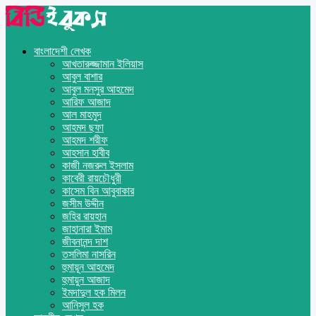
বাংলাদেশী লেখক
আখতারুজ্জামান ইলিয়াস
আবুল বাশার
আবুল মনসুর আহমেদ
আরিফ আজাদ
আল মাহমুদ
আহমদ ছফা
আহমদ শরীফ
আহসান হাবীব
কাজী নজরুল ইসলাম
কাবেরী রায়চৌধুরী
কাসেম বিন আবুবাকার
জসীম উদ্দীন
জহির রায়হান
জাহানারা ইমাম
জীবনানন্দ দাশ
তসলিমা নাসরিন
হুমায়ূন আহমেদ
হুমায়ুন আজাদ
ইমদাদুল হক মিলন
আনিসুল হক