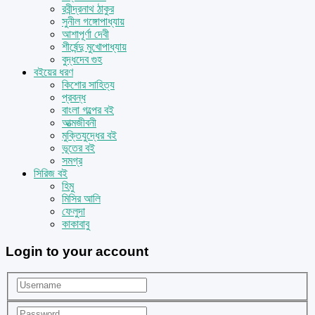
রবীন্দ্রনাথ ঠাকুর
সুনীল গঙ্গোপাধ্যায়
আশাপূর্ণা দেবী
শীর্ষেন্দু মুখোপাধ্যায়
বুদ্ধদেব গুহ
বইয়ের ধরণ
কিশোর সাহিত্য
প্রবন্ধ
বাংলা গল্পের বই
আত্মজীবনী
মুক্তিযুদ্ধের বই
ভূতের বই
সমগ্র
সিরিজ বই
হিমু
মিসির আলি
ফেলুদা
কাকাবাবু
Login to your account