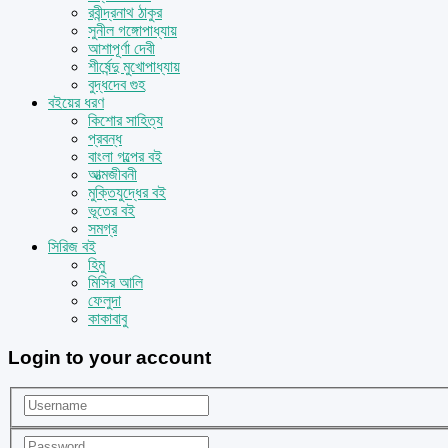
রবীন্দ্রনাথ ঠাকুর
সুনীল গঙ্গোপাধ্যায়
আশাপূর্ণা দেবী
শীর্ষেন্দু মুখোপাধ্যায়
বুদ্ধদেব গুহ
বইয়ের ধরণ
কিশোর সাহিত্য
প্রবন্ধ
বাংলা গল্পের বই
আত্মজীবনী
মুক্তিযুদ্ধের বই
ভূতের বই
সমগ্র
সিরিজ বই
হিমু
মিসির আলি
ফেলুদা
কাকাবাবু
Login to your account