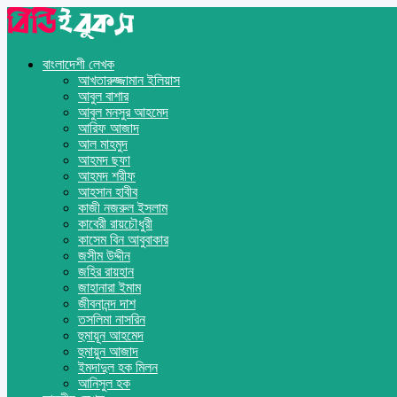
বাংলাদেশী লেখক
আখতারুজ্জামান ইলিয়াস
আবুল বাশার
আবুল মনসুর আহমেদ
আরিফ আজাদ
আল মাহমুদ
আহমদ ছফা
আহমদ শরীফ
আহসান হাবীব
কাজী নজরুল ইসলাম
কাবেরী রায়চৌধুরী
কাসেম বিন আবুবাকার
জসীম উদ্দীন
জহির রায়হান
জাহানারা ইমাম
জীবনানন্দ দাশ
তসলিমা নাসরিন
হুমায়ূন আহমেদ
হুমায়ুন আজাদ
ইমদাদুল হক মিলন
আনিসুল হক