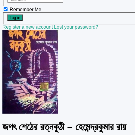
Remember Me
Register a new account
Lost your password?
জগৎ শেঠের রত্নকুঠী – হেমেন্দ্রকুমার রায়