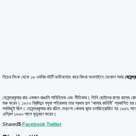
নিচের লিংক থেকে ১৬ এমবির বইটি ডাউনলোড করে কিংবা অনলাইনে যেকোন সময়
হেমেন্দ্
হেমেন্দ্রকুমার রায় একজন বাঙালি সাহিত্যিক এবং গীতিকার। তিনি ছোটদের জন্য রহস্য রোমাঞ্চ
শুরু করেন। ১৯০৩ খ্রিষ্টাব্দে বসুধা পত্রিকায় তার প্রথম গল্প ‘আমার কাহিনী’ প্রকাশিত
সবকিছুই ছিল। হেমেন্দ্রকুমার রায় রচিত দেড়শো খোকার কান্ড চলচ্চিত্রায়িত হয় ১৯৫৯
এপ্রিল ১৯৬৩ সালে মৃতুবরণ করেন।
Shared
5
Facebook
Twitter