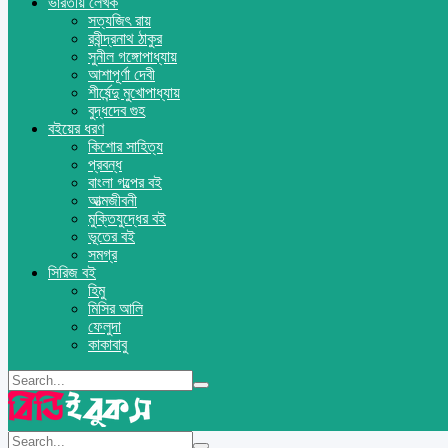
ভারতীয় লেখক
সত্যজিৎ রায়
রবীন্দ্রনাথ ঠাকুর
সুনীল গঙ্গোপাধ্যায়
আশাপূর্ণা দেবী
শীর্ষেন্দু মুখোপাধ্যায়
বুদ্ধদেব গুহ
বইয়ের ধরণ
কিশোর সাহিত্য
প্রবন্ধ
বাংলা গল্পের বই
আত্মজীবনী
মুক্তিযুদ্ধের বই
ভূতের বই
সমগ্র
সিরিজ বই
হিমু
মিসির আলি
ফেলুদা
কাকাবাবু