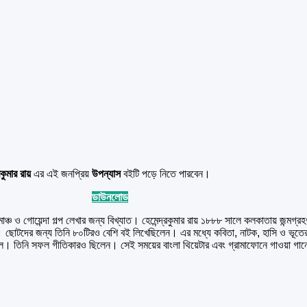
রকুমার রায়
এর এই জনপ্রিয়
উপন্যাস
বইটি পড়ে নিতে পারবেন।
ডাউনলোড
 ও গোয়েন্দা গল্প লেখার জন্য বিখ্যাত। হেমেন্দ্রকুমার রায় ১৮৮৮ সালে কলকাতায় জন্মগ্রহণ ক
 হয়। ছোটদের জন্য তিনি ৮০টিরও বেশি বই লিখেছিলেন। এর মধ্যে কবিতা, নাটক, হাসি ও ভূতের 
 সালে। তিনি সফল গীতিকারও ছিলেন। সেই সময়ের বাংলা থিয়েটার এবং গ্রামাফোনে গাওয়া গা