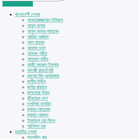
Login
Sign Up
বাংলাদেশী লেখক
আখতারুজ্জামান ইলিয়াস
আবুল বাশার
আবুল মনসুর আহমেদ
আরিফ আজাদ
আল মাহমুদ
আহমদ ছফা
আহমদ শরীফ
আহসান হাবীব
কাজী নজরুল ইসলাম
কাবেরী রায়চৌধুরী
কাসেম বিন আবুবাকার
জসীম উদ্দীন
জহির রায়হান
জাহানারা ইমাম
জীবনানন্দ দাশ
তসলিমা নাসরিন
হুমায়ূন আহমেদ
হুমায়ুন আজাদ
ইমদাদুল হক মিলন
আনিসুল হক
ভারতীয় লেখক
সত্যজিৎ রায়