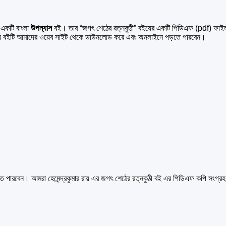
া একটি বাংলা
উপন্যাস
বই। তার “জগৎ শেঠের রত্নকুঠী” বইয়ের একটি পিডিএফ (pdf) ফা
 সময় বইটি আমাদের ওয়েব সাইট থেকে ডাউনলোড করে এবং অনলাইনে পড়তে পারবেন।
তে পারবেন। আমরা হেমেন্দ্রকুমার রায় এর জগৎ শেঠের রত্নকুঠী বই এর পিডিএফ কপি সংগ্র