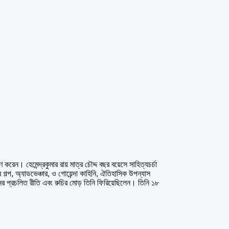
রেন। হেমেন্দ্রকুমার রায় মাত্র চৌদ্দ বছর বয়েসে সাহিত্যচর্চা
গল্প, অ্যাডভেঞ্চার, ও গোয়েন্দা কাহিনি, ঐতিহাসিক উপন্যাস
নের প্রচলিত রীতি এবং রুচির মোড় তিনি ফিরিয়েছিলেন। তিনি ১৮