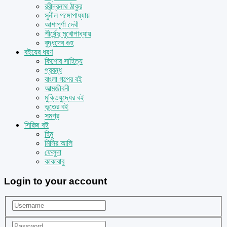
রবীন্দ্রনাথ ঠাকুর
সুনীল গঙ্গোপাধ্যায়
আশাপূর্ণা দেবী
শীর্ষেন্দু মুখোপাধ্যায়
বুদ্ধদেব গুহ
বইয়ের ধরণ
কিশোর সাহিত্য
প্রবন্ধ
বাংলা গল্পের বই
আত্মজীবনী
মুক্তিযুদ্ধের বই
ভূতের বই
সমগ্র
সিরিজ বই
হিমু
মিসির আলি
ফেলুদা
কাকাবাবু
Login to your account