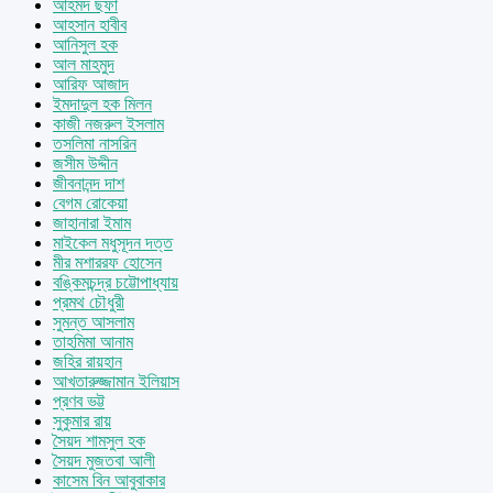
আহমদ ছফা
আহসান হাবীব
আনিসুল হক
আল মাহমুদ
আরিফ আজাদ
ইমদাদুল হক মিলন
কাজী নজরুল ইসলাম
তসলিমা নাসরিন
জসীম উদ্দীন
জীবনানন্দ দাশ
বেগম রোকেয়া
জাহানারা ইমাম
মাইকেল মধুসূদন দত্ত
মীর মশাররফ হোসেন
বঙ্কিমচন্দ্র চট্টোপাধ্যায়
প্রমথ চৌধুরী
সুমন্ত আসলাম
তাহমিমা আনাম
জহির রায়হান
আখতারুজ্জামান ইলিয়াস
প্রণব ভট্ট
সুকুমার রায়
সৈয়দ শামসুল হক
সৈয়দ মুজতবা আলী
কাসেম বিন আবুবাকার