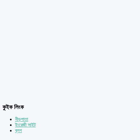
কুইক লিংক
নীড়পাতা
ইংরেজী সাইট
ব্লগ