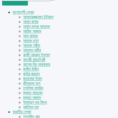
Login
Sign Up
বাংলাদেশী লেখক
আখতারুজ্জামান ইলিয়াস
আবুল বাশার
আবুল মনসুর আহমেদ
আরিফ আজাদ
আল মাহমুদ
আহমদ ছফা
আহমদ শরীফ
আহসান হাবীব
কাজী নজরুল ইসলাম
কাবেরী রায়চৌধুরী
কাসেম বিন আবুবাকার
জসীম উদ্দীন
জহির রায়হান
জাহানারা ইমাম
জীবনানন্দ দাশ
তসলিমা নাসরিন
হুমায়ূন আহমেদ
হুমায়ুন আজাদ
ইমদাদুল হক মিলন
আনিসুল হক
ভারতীয় লেখক
সত্যজিৎ রায়