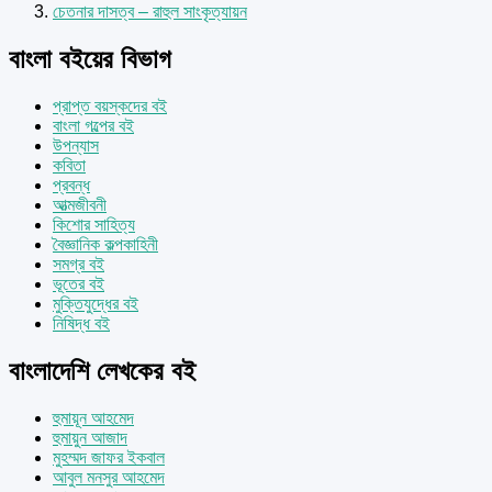
চেতনার দাসত্ব – রাহুল সাংকৃত্যায়ন
বাংলা বইয়ের বিভাগ
প্রাপ্ত বয়স্কদের বই
বাংলা গল্পের বই
উপন্যাস
কবিতা
প্রবন্ধ
আত্মজীবনী
কিশোর সাহিত্য
বৈজ্ঞানিক কল্পকাহিনী
সমগ্র বই
ভূতের বই
মুক্তিযুদ্ধের বই
নিষিদ্ধ বই
বাংলাদেশি লেখকের বই
হুমায়ূন আহমেদ
হুমায়ুন আজাদ
মুহম্মদ জাফর ইকবাল
আবুল মনসুর আহমেদ