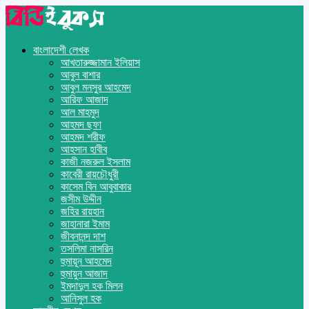
বাংলাদেশী লেখক
আখতারুজ্জামান ইলিয়াস
আবুল বাশার
আবুল মনসুর আহমেদ
আরিফ আজাদ
আল মাহমুদ
আহমদ ছফা
আহমদ শরীফ
আহসান হাবীব
কাজী নজরুল ইসলাম
কাবেরী রায়চৌধুরী
কাসেম বিন আবুবাকার
জসীম উদ্দীন
জহির রায়হান
জাহানারা ইমাম
জীবনানন্দ দাশ
তসলিমা নাসরিন
হুমায়ূন আহমেদ
হুমায়ুন আজাদ
ইমদাদুল হক মিলন
আনিসুল হক