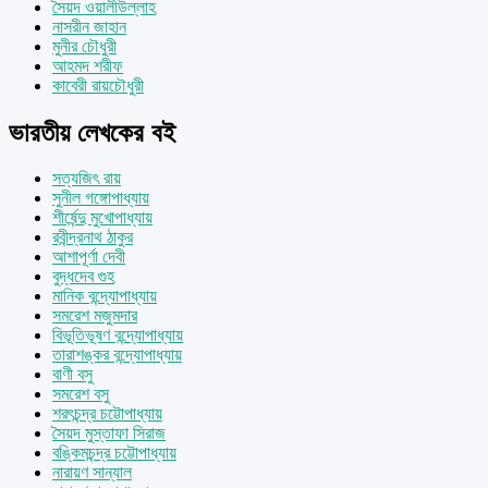
সৈয়দ ওয়ালীউল্লাহ
নাসরীন জাহান
মুনীর চৌধুরী
আহমদ শরীফ
কাবেরী রায়চৌধুরী
ভারতীয় লেখকের বই
সত্যজিৎ রায়
সুনীল গঙ্গোপাধ্যায়
শীর্ষেন্দু মুখোপাধ্যায়
রবীন্দ্রনাথ ঠাকুর
আশাপূর্ণা দেবী
বুদ্ধদেব গুহ
মানিক বন্দ্যোপাধ্যায়
সমরেশ মজুমদার
বিভূতিভূষণ বন্দ্যোপাধ্যায়
তারাশঙ্কর বন্দ্যোপাধ্যায়
বাণী বসু
সমরেশ বসু
শরৎচন্দ্র চট্টোপাধ্যায়
সৈয়দ মুস্তাফা সিরাজ
বঙ্কিমচন্দ্র চট্টোপাধ্যায়
নারায়ণ সান্যাল