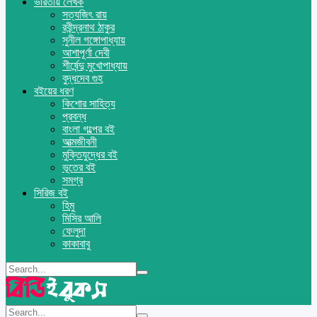
ভারতীয় লেখক
সত্যজিৎ রায়
রবীন্দ্রনাথ ঠাকুর
সুনীল গঙ্গোপাধ্যায়
আশাপূর্ণা দেবী
শীর্ষেন্দু মুখোপাধ্যায়
বুদ্ধদেব গুহ
বইয়ের ধরণ
কিশোর সাহিত্য
প্রবন্ধ
বাংলা গল্পের বই
আত্মজীবনী
মুক্তিযুদ্ধের বই
ভূতের বই
সমগ্র
সিরিজ বই
হিমু
মিসির আলি
ফেলুদা
কাকাবাবু