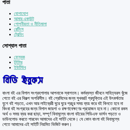
পাতা
যোগাযোগ
আমার একাউন্ট
গোপনীয়তা ও নীতিমালা
রেটিংস
ট্রেন্ডিং
সোশ্যাল পাতা
ফেসবুক
টুইটার
ইউটিউব
বাংলা বই এর বিশাল সংগ্রহশালায় আপনাকে স্বাগতম। কর্মব্যস্ত জীবনে সাহিত্যরস খুঁজে
পেতে বই এর বিকল্প অপরিসীম। বই প্রেমিদের জন্য সুখবর!! প্রযুক্তির এই উৎকর্ষতার
যুগে বই পড়তে, এখন আর লাইব্রেরী ঘুরে ঘুরে প্রচুর সময় ব্যয় করে বই কিনতে হবে না
কিংবা বই সংগ্রহের জন্য বিশাল জায়গা ও রক্ষণাবেক্ষণের প্রয়োজন হবে না। কোনো রকম
অর্থ ও সময় ব্যয় করা ছাড়া, সম্পূর্ণ বিনামূল্যে বাংলা বইয়ের পিডিএফ ভার্সন পড়তে ও
ডাউনলোড করতে পারবেন আমাদের এই সাইট থেকে। যে কোন বাংলা বই বিনামূল্যে
পেতে আমাদের এই সাইটি নিয়মিত ভিজিট করুন।