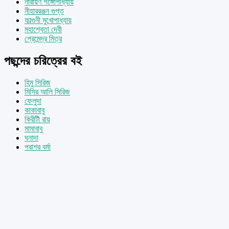
নারায়ণ গঙ্গোপাধ্যায়
নীহাররঞ্জন গুপ্ত
ফাল্গুনী মুখোপাধ্যায়
মহাশ্বেতা দেবী
প্রেমেন্দ্র মিত্র
পছন্দের চরিত্রের বই
হিমু সিরিজ
মিসির আলি সিরিজ
ফেলুদা
কাকাবাবু
কিরীটী রায়
মামাবাবু
ঘনাদা
পরাশর বর্মা