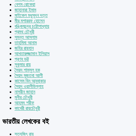
বেগম রোকেয়া
জাহানারা ইমাম
মাইকেল মধুসূদন দত্ত
মীর মশাররফ হোসেন
বঙ্কিমচন্দ্র চট্টোপাধ্যায়
প্রমথ চৌধুরী
সুমন্ত আসলাম
তাহমিমা আনাম
জহির রায়হান
আখতারুজ্জামান ইলিয়াস
প্রণব ভট্ট
সুকুমার রায়
সৈয়দ শামসুল হক
সৈয়দ মুজতবা আলী
কাসেম বিন আবুবাকার
সৈয়দ ওয়ালীউল্লাহ
নাসরীন জাহান
মুনীর চৌধুরী
আহমদ শরীফ
কাবেরী রায়চৌধুরী
ভারতীয় লেখকের বই
সত্যজিৎ রায়