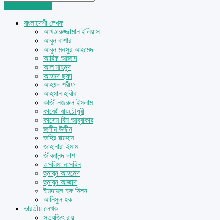
Login
Sign Up
বাংলাদেশী লেখক
আখতারুজ্জামান ইলিয়াস
আবুল বাশার
আবুল মনসুর আহমেদ
আরিফ আজাদ
আল মাহমুদ
আহমদ ছফা
আহমদ শরীফ
আহসান হাবীব
কাজী নজরুল ইসলাম
কাবেরী রায়চৌধুরী
কাসেম বিন আবুবাকার
জসীম উদ্দীন
জহির রায়হান
জাহানারা ইমাম
জীবনানন্দ দাশ
তসলিমা নাসরিন
হুমায়ূন আহমেদ
হুমায়ুন আজাদ
ইমদাদুল হক মিলন
আনিসুল হক
ভারতীয় লেখক
সত্যজিৎ রায়