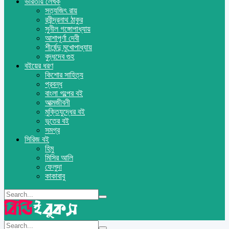
ভারতীয় লেখক
সত্যজিৎ রায়
রবীন্দ্রনাথ ঠাকুর
সুনীল গঙ্গোপাধ্যায়
আশাপূর্ণা দেবী
শীর্ষেন্দু মুখোপাধ্যায়
বুদ্ধদেব গুহ
বইয়ের ধরণ
কিশোর সাহিত্য
প্রবন্ধ
বাংলা গল্পের বই
আত্মজীবনী
মুক্তিযুদ্ধের বই
ভূতের বই
সমগ্র
সিরিজ বই
হিমু
মিসির আলি
ফেলুদা
কাকাবাবু