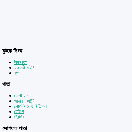
কুইক লিংক
নীড়পাতা
ইংরেজী সাইট
ব্লগ
পাতা
যোগাযোগ
আমার একাউন্ট
গোপনীয়তা ও নীতিমালা
রেটিংস
ট্রেন্ডিং
সোশ্যাল পাতা