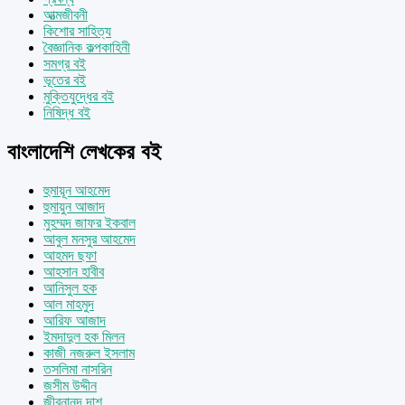
আত্মজীবনী
কিশোর সাহিত্য
বৈজ্ঞানিক কল্পকাহিনী
সমগ্র বই
ভূতের বই
মুক্তিযুদ্ধের বই
নিষিদ্ধ বই
বাংলাদেশি লেখকের বই
হুমায়ূন আহমেদ
হুমায়ুন আজাদ
মুহম্মদ জাফর ইকবাল
আবুল মনসুর আহমেদ
আহমদ ছফা
আহসান হাবীব
আনিসুল হক
আল মাহমুদ
আরিফ আজাদ
ইমদাদুল হক মিলন
কাজী নজরুল ইসলাম
তসলিমা নাসরিন
জসীম উদ্দীন
জীবনানন্দ দাশ