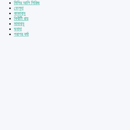
মিসির আলি সিরিজ
ফেলুদা
কাকাবাবু
কিরীটী রায়
মামাবাবু
ঘনাদা
পরাশর বর্মা