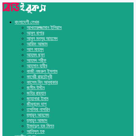
বাংলাদেশী লেখক
আখতারুজ্জামান ইলিয়াস
আবুল বাশার
আবুল মনসুর আহমেদ
আরিফ আজাদ
আল মাহমুদ
আহমদ ছফা
আহমদ শরীফ
আহসান হাবীব
কাজী নজরুল ইসলাম
কাবেরী রায়চৌধুরী
কাসেম বিন আবুবাকার
জসীম উদ্দীন
জহির রায়হান
জাহানারা ইমাম
জীবনানন্দ দাশ
তসলিমা নাসরিন
হুমায়ূন আহমেদ
হুমায়ুন আজাদ
ইমদাদুল হক মিলন
আনিসুল হক