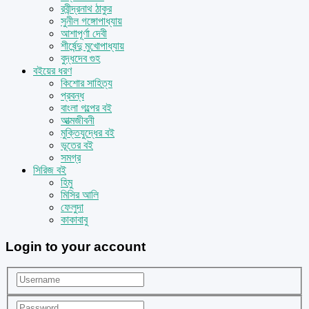
রবীন্দ্রনাথ ঠাকুর
সুনীল গঙ্গোপাধ্যায়
আশাপূর্ণা দেবী
শীর্ষেন্দু মুখোপাধ্যায়
বুদ্ধদেব গুহ
বইয়ের ধরণ
কিশোর সাহিত্য
প্রবন্ধ
বাংলা গল্পের বই
আত্মজীবনী
মুক্তিযুদ্ধের বই
ভূতের বই
সমগ্র
সিরিজ বই
হিমু
মিসির আলি
ফেলুদা
কাকাবাবু
Login to your account