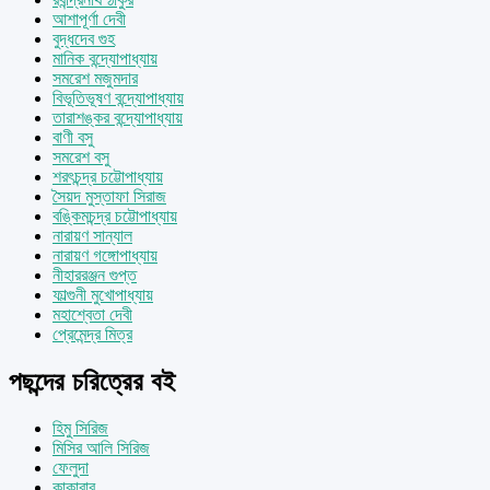
আশাপূর্ণা দেবী
বুদ্ধদেব গুহ
মানিক বন্দ্যোপাধ্যায়
সমরেশ মজুমদার
বিভূতিভূষণ বন্দ্যোপাধ্যায়
তারাশঙ্কর বন্দ্যোপাধ্যায়
বাণী বসু
সমরেশ বসু
শরৎচন্দ্র চট্টোপাধ্যায়
সৈয়দ মুস্তাফা সিরাজ
বঙ্কিমচন্দ্র চট্টোপাধ্যায়
নারায়ণ সান্যাল
নারায়ণ গঙ্গোপাধ্যায়
নীহাররঞ্জন গুপ্ত
ফাল্গুনী মুখোপাধ্যায়
মহাশ্বেতা দেবী
প্রেমেন্দ্র মিত্র
পছন্দের চরিত্রের বই
হিমু সিরিজ
মিসির আলি সিরিজ
ফেলুদা
কাকাবাবু