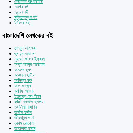
বৈজ্ঞানিক কল্পকাহিনী
সমগ্র বই
ভূতের বই
মুক্তিযুদ্ধের বই
নিষিদ্ধ বই
বাংলাদেশি লেখকের বই
হুমায়ূন আহমেদ
হুমায়ুন আজাদ
মুহম্মদ জাফর ইকবাল
আবুল মনসুর আহমেদ
আহমদ ছফা
আহসান হাবীব
আনিসুল হক
আল মাহমুদ
আরিফ আজাদ
ইমদাদুল হক মিলন
কাজী নজরুল ইসলাম
তসলিমা নাসরিন
জসীম উদ্দীন
জীবনানন্দ দাশ
বেগম রোকেয়া
জাহানারা ইমাম