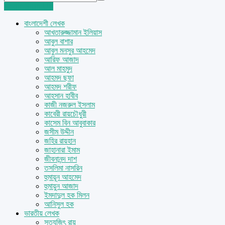
Login
Sign Up
বাংলাদেশী লেখক
আখতারুজ্জামান ইলিয়াস
আবুল বাশার
আবুল মনসুর আহমেদ
আরিফ আজাদ
আল মাহমুদ
আহমদ ছফা
আহমদ শরীফ
আহসান হাবীব
কাজী নজরুল ইসলাম
কাবেরী রায়চৌধুরী
কাসেম বিন আবুবাকার
জসীম উদ্দীন
জহির রায়হান
জাহানারা ইমাম
জীবনানন্দ দাশ
তসলিমা নাসরিন
হুমায়ূন আহমেদ
হুমায়ুন আজাদ
ইমদাদুল হক মিলন
আনিসুল হক
ভারতীয় লেখক
সত্যজিৎ রায়