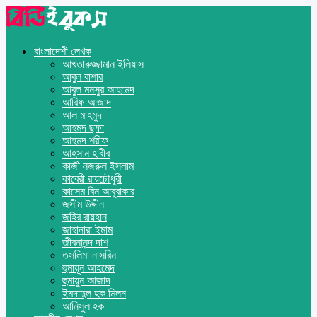
বাংলাদেশী লেখক
আখতারুজ্জামান ইলিয়াস
আবুল বাশার
আবুল মনসুর আহমেদ
আরিফ আজাদ
আল মাহমুদ
আহমদ ছফা
আহমদ শরীফ
আহসান হাবীব
কাজী নজরুল ইসলাম
কাবেরী রায়চৌধুরী
কাসেম বিন আবুবাকার
জসীম উদ্দীন
জহির রায়হান
জাহানারা ইমাম
জীবনানন্দ দাশ
তসলিমা নাসরিন
হুমায়ূন আহমেদ
হুমায়ুন আজাদ
ইমদাদুল হক মিলন
আনিসুল হক