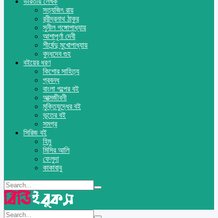
ভারতীয় লেখক
সত্যজিৎ রায়
রবীন্দ্রনাথ ঠাকুর
সুনীল গঙ্গোপাধ্যায়
আশাপূর্ণা দেবী
শীর্ষেন্দু মুখোপাধ্যায়
বুদ্ধদেব গুহ
বইয়ের ধরণ
কিশোর সাহিত্য
প্রবন্ধ
বাংলা গল্পের বই
আত্মজীবনী
মুক্তিযুদ্ধের বই
ভূতের বই
সমগ্র
সিরিজ বই
হিমু
মিসির আলি
ফেলুদা
কাকাবাবু