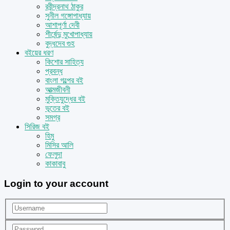
রবীন্দ্রনাথ ঠাকুর
সুনীল গঙ্গোপাধ্যায়
আশাপূর্ণা দেবী
শীর্ষেন্দু মুখোপাধ্যায়
বুদ্ধদেব গুহ
বইয়ের ধরণ
কিশোর সাহিত্য
প্রবন্ধ
বাংলা গল্পের বই
আত্মজীবনী
মুক্তিযুদ্ধের বই
ভূতের বই
সমগ্র
সিরিজ বই
হিমু
মিসির আলি
ফেলুদা
কাকাবাবু
Login to your account