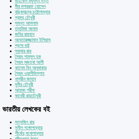
মাইকেল মধুসূদন দত্ত
মীর মশাররফ হোসেন
বঙ্কিমচন্দ্র চট্টোপাধ্যায়
প্রমথ চৌধুরী
সুমন্ত আসলাম
তাহমিমা আনাম
জহির রায়হান
আখতারুজ্জামান ইলিয়াস
প্রণব ভট্ট
সুকুমার রায়
সৈয়দ শামসুল হক
সৈয়দ মুজতবা আলী
কাসেম বিন আবুবাকার
সৈয়দ ওয়ালীউল্লাহ
নাসরীন জাহান
মুনীর চৌধুরী
আহমদ শরীফ
কাবেরী রায়চৌধুরী
ভারতীয় লেখকের বই
সত্যজিৎ রায়
সুনীল গঙ্গোপাধ্যায়
শীর্ষেন্দু মুখোপাধ্যায়
রবীন্দ্রনাথ ঠাকুর