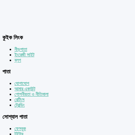
কুইক লিংক
নীড়পাতা
ইংরেজী সাইট
ব্লগ
পাতা
যোগাযোগ
আমার একাউন্ট
গোপনীয়তা ও নীতিমালা
রেটিংস
ট্রেন্ডিং
সোশ্যাল পাতা
ফেসবুক
টুইটার