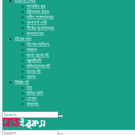
ভারতীয় লেখক
সত্যজিৎ রায়
রবীন্দ্রনাথ ঠাকুর
সুনীল গঙ্গোপাধ্যায়
আশাপূর্ণা দেবী
শীর্ষেন্দু মুখোপাধ্যায়
বুদ্ধদেব গুহ
বইয়ের ধরণ
কিশোর সাহিত্য
প্রবন্ধ
বাংলা গল্পের বই
আত্মজীবনী
মুক্তিযুদ্ধের বই
ভূতের বই
সমগ্র
সিরিজ বই
হিমু
মিসির আলি
ফেলুদা
কাকাবাবু