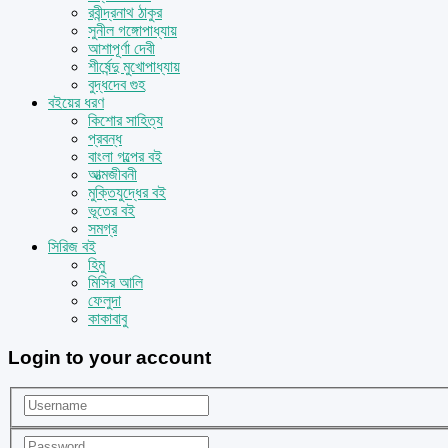
রবীন্দ্রনাথ ঠাকুর
সুনীল গঙ্গোপাধ্যায়
আশাপূর্ণা দেবী
শীর্ষেন্দু মুখোপাধ্যায়
বুদ্ধদেব গুহ
বইয়ের ধরণ
কিশোর সাহিত্য
প্রবন্ধ
বাংলা গল্পের বই
আত্মজীবনী
মুক্তিযুদ্ধের বই
ভূতের বই
সমগ্র
সিরিজ বই
হিমু
মিসির আলি
ফেলুদা
কাকাবাবু
Login to your account