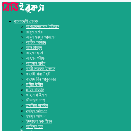
বাংলাদেশী লেখক
আখতারুজ্জামান ইলিয়াস
আবুল বাশার
আবুল মনসুর আহমেদ
আরিফ আজাদ
আল মাহমুদ
আহমদ ছফা
আহমদ শরীফ
আহসান হাবীব
কাজী নজরুল ইসলাম
কাবেরী রায়চৌধুরী
কাসেম বিন আবুবাকার
জসীম উদ্দীন
জহির রায়হান
জাহানারা ইমাম
জীবনানন্দ দাশ
তসলিমা নাসরিন
হুমায়ূন আহমেদ
হুমায়ুন আজাদ
ইমদাদুল হক মিলন
আনিসুল হক