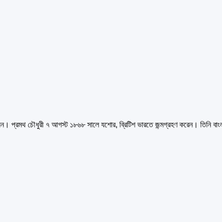
িলেন। প্রমথ চৌধুরী ৭ আগস্ট ১৮৬৮ সালে যশোর, ব্রিটিশ ভারতে জন্মগ্রহণ করেন। তিনি বাংল