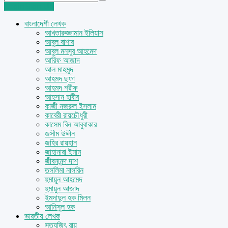
Login
Sign Up
বাংলাদেশী লেখক
আখতারুজ্জামান ইলিয়াস
আবুল বাশার
আবুল মনসুর আহমেদ
আরিফ আজাদ
আল মাহমুদ
আহমদ ছফা
আহমদ শরীফ
আহসান হাবীব
কাজী নজরুল ইসলাম
কাবেরী রায়চৌধুরী
কাসেম বিন আবুবাকার
জসীম উদ্দীন
জহির রায়হান
জাহানারা ইমাম
জীবনানন্দ দাশ
তসলিমা নাসরিন
হুমায়ূন আহমেদ
হুমায়ুন আজাদ
ইমদাদুল হক মিলন
আনিসুল হক
ভারতীয় লেখক
সত্যজিৎ রায়