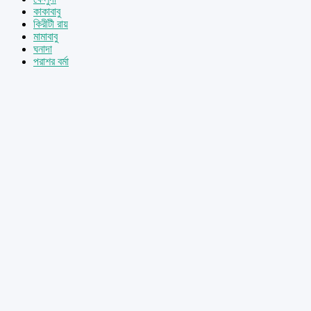
কাকাবাবু
কিরীটী রায়
মামাবাবু
ঘনাদা
পরাশর বর্মা