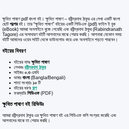
ক্ষুধিত পাষাণ pdf বাংলা বই। ক্ষুধিত পাষাণ – রবীন্দ্রনাথ ঠাকুর এর
লেখা একটি বাংলা
ছোট
গল্পের
বই। তার “ক্ষুধিত পাষাণ” বইয়ের একটি পিডিএফ (pdf) ফাইল ই বুক
(eBook) আমরা অনলাইনে খুজে পেয়েছি এবং রবীন্দ্রনাথ ঠাকুর (Rabindranath
Tagore) এর অসাধারণ বইটি আপনাদের মাঝে শেয়ার করছি। আপনারা যেকোন সময়
বইটি আমাদের ওয়েব সাইট থেকে ডাউনলোড করে এবং অনলাইনে পড়তে পারবেন।
বইয়ের বিবরণ
বইয়ের নামঃ
ক্ষুধিত পাষাণ
লেখকঃ
রবীন্দ্রনাথ ঠাকুর
সাইজঃ
০.৩
এমবি
ভাষাঃ
বাংলা
(Bangla/Bengali)
পাতা সংখ্যাঃ
১০
টি
বইয়ের ধরণঃ
গল্প
ফরম্যাটঃ
পিডিএফ
(PDF)
ক্ষুধিত পাষাণ বই রিভিউঃ
আমরা রবীন্দ্রনাথ ঠাকুর এর ক্ষুধিত পাষাণ বই এর পিডিএফ কপি সংগ্রহ করেছি এবং
আপনাদের মাঝে তা শেয়ার করছি।