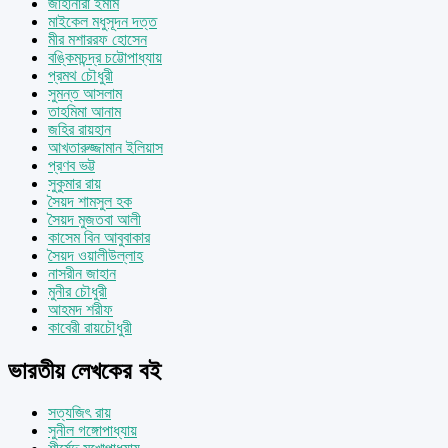
জাহানারা ইমাম
মাইকেল মধুসূদন দত্ত
মীর মশাররফ হোসেন
বঙ্কিমচন্দ্র চট্টোপাধ্যায়
প্রমথ চৌধুরী
সুমন্ত আসলাম
তাহমিমা আনাম
জহির রায়হান
আখতারুজ্জামান ইলিয়াস
প্রণব ভট্ট
সুকুমার রায়
সৈয়দ শামসুল হক
সৈয়দ মুজতবা আলী
কাসেম বিন আবুবাকার
সৈয়দ ওয়ালীউল্লাহ
নাসরীন জাহান
মুনীর চৌধুরী
আহমদ শরীফ
কাবেরী রায়চৌধুরী
ভারতীয় লেখকের বই
সত্যজিৎ রায়
সুনীল গঙ্গোপাধ্যায়