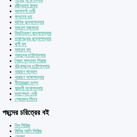
শীর্ষেন্দু মুখোপাধ্যায়
রবীন্দ্রনাথ ঠাকুর
আশাপূর্ণা দেবী
বুদ্ধদেব গুহ
মানিক বন্দ্যোপাধ্যায়
সমরেশ মজুমদার
বিভূতিভূষণ বন্দ্যোপাধ্যায়
তারাশঙ্কর বন্দ্যোপাধ্যায়
বাণী বসু
সমরেশ বসু
শরৎচন্দ্র চট্টোপাধ্যায়
সৈয়দ মুস্তাফা সিরাজ
বঙ্কিমচন্দ্র চট্টোপাধ্যায়
নারায়ণ সান্যাল
নারায়ণ গঙ্গোপাধ্যায়
নীহাররঞ্জন গুপ্ত
ফাল্গুনী মুখোপাধ্যায়
মহাশ্বেতা দেবী
প্রেমেন্দ্র মিত্র
পছন্দের চরিত্রের বই
হিমু সিরিজ
মিসির আলি সিরিজ
ফেলুদা