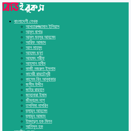
বাংলাদেশী লেখক
আখতারুজ্জামান ইলিয়াস
আবুল বাশার
আবুল মনসুর আহমেদ
আরিফ আজাদ
আল মাহমুদ
আহমদ ছফা
আহমদ শরীফ
আহসান হাবীব
কাজী নজরুল ইসলাম
কাবেরী রায়চৌধুরী
কাসেম বিন আবুবাকার
জসীম উদ্দীন
জহির রায়হান
জাহানারা ইমাম
জীবনানন্দ দাশ
তসলিমা নাসরিন
হুমায়ূন আহমেদ
হুমায়ুন আজাদ
ইমদাদুল হক মিলন
আনিসুল হক