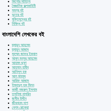
কিশোর সাহিত্য
বৈজ্ঞানিক কল্পকাহিনী
সমগ্র বই
ভূতের বই
মুক্তিযুদ্ধের বই
নিষিদ্ধ বই
বাংলাদেশি লেখকের বই
হুমায়ূন আহমেদ
হুমায়ুন আজাদ
মুহম্মদ জাফর ইকবাল
আবুল মনসুর আহমেদ
আহমদ ছফা
আহসান হাবীব
আনিসুল হক
আল মাহমুদ
আরিফ আজাদ
ইমদাদুল হক মিলন
কাজী নজরুল ইসলাম
তসলিমা নাসরিন
জসীম উদ্দীন
জীবনানন্দ দাশ
বেগম রোকেয়া