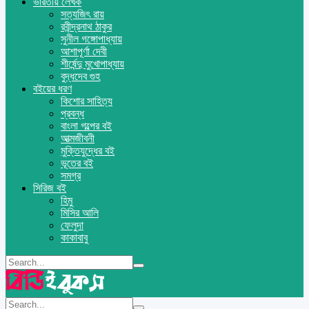
ভারতীয় লেখক
সত্যজিৎ রায়
রবীন্দ্রনাথ ঠাকুর
সুনীল গঙ্গোপাধ্যায়
আশাপূর্ণা দেবী
শীর্ষেন্দু মুখোপাধ্যায়
বুদ্ধদেব গুহ
বইয়ের ধরণ
কিশোর সাহিত্য
প্রবন্ধ
বাংলা গল্পের বই
আত্মজীবনী
মুক্তিযুদ্ধের বই
ভূতের বই
সমগ্র
সিরিজ বই
হিমু
মিসির আলি
ফেলুদা
কাকাবাবু