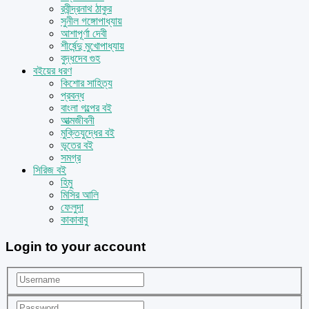
রবীন্দ্রনাথ ঠাকুর
সুনীল গঙ্গোপাধ্যায়
আশাপূর্ণা দেবী
শীর্ষেন্দু মুখোপাধ্যায়
বুদ্ধদেব গুহ
বইয়ের ধরণ
কিশোর সাহিত্য
প্রবন্ধ
বাংলা গল্পের বই
আত্মজীবনী
মুক্তিযুদ্ধের বই
ভূতের বই
সমগ্র
সিরিজ বই
হিমু
মিসির আলি
ফেলুদা
কাকাবাবু
Login to your account