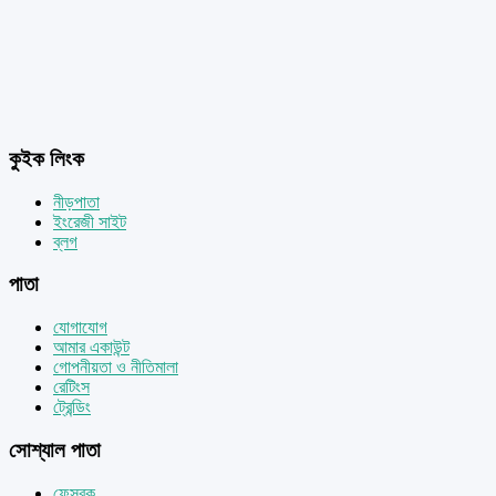
কুইক লিংক
নীড়পাতা
ইংরেজী সাইট
ব্লগ
পাতা
যোগাযোগ
আমার একাউন্ট
গোপনীয়তা ও নীতিমালা
রেটিংস
ট্রেন্ডিং
সোশ্যাল পাতা
ফেসবুক