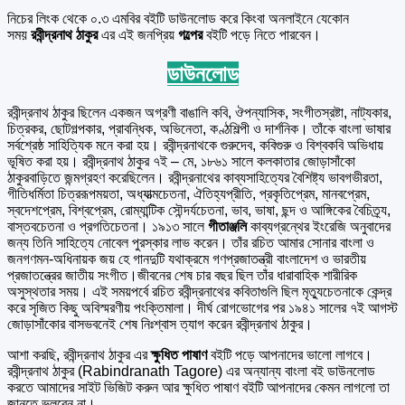
নিচের লিংক থেকে ০.৩ এমবির বইটি ডাউনলোড করে কিংবা অনলাইনে যেকোন
সময়
রবীন্দ্রনাথ ঠাকুর
এর এই জনপ্রিয়
গল্পের
বইটি পড়ে নিতে পারবেন।
ডাউনলোড
রবীন্দ্রনাথ ঠাকুর ছিলেন একজন অগ্রণী বাঙালি কবি, ঔপন্যাসিক, সংগীতস্রষ্টা, নাট্যকার,
চিত্রকর, ছোটগল্পকার, প্রাবন্ধিক, অভিনেতা, কণ্ঠশিল্পী ও দার্শনিক। তাঁকে বাংলা ভাষার
সর্বশ্রেষ্ঠ সাহিত্যিক মনে করা হয়। রবীন্দ্রনাথকে গুরুদেব, কবিগুরু ও বিশ্বকবি অভিধায়
ভূষিত করা হয়। রবীন্দ্রনাথ ঠাকুর ৭ই – মে, ১৮৬১ সালে কলকাতার জোড়াসাঁকো
ঠাকুরবাড়িতে জন্মগ্রহণ করেছিলেন। রবীন্দ্রনাথের কাব্যসাহিত্যের বৈশিষ্ট্য ভাবগভীরতা,
গীতিধর্মিতা চিত্ররূপময়তা, অধ্যাত্মচেতনা, ঐতিহ্যপ্রীতি, প্রকৃতিপ্রেম, মানবপ্রেম,
স্বদেশপ্রেম, বিশ্বপ্রেম, রোম্যান্টিক সৌন্দর্যচেতনা, ভাব, ভাষা, ছন্দ ও আঙ্গিকের বৈচিত্র্য,
বাস্তবচেতনা ও প্রগতিচেতনা। ১৯১৩ সালে
গীতাঞ্জলি
কাব্যগ্রন্থের ইংরেজি অনুবাদের
জন্য তিনি সাহিত্যে নোবেল পুরস্কার লাভ করেন। তাঁর রচিত আমার সোনার বাংলা ও
জনগণমন-অধিনায়ক জয় হে গানদুটি যথাক্রমে গণপ্রজাতন্ত্রী বাংলাদেশ ও ভারতীয়
প্রজাতন্ত্রের জাতীয় সংগীত।জীবনের শেষ চার বছর ছিল তাঁর ধারাবাহিক শারীরিক
অসুস্থতার সময়। এই সময়পর্বে রচিত রবীন্দ্রনাথের কবিতাগুলি ছিল মৃত্যুচেতনাকে কেন্দ্র
করে সৃজিত কিছু অবিস্মরণীয় পংক্তিমালা। দীর্ঘ রোগভোগের পর ১৯৪১ সালের ৭ই আগস্ট
জোড়াসাঁকোর বাসভবনেই শেষ নিঃশ্বাস ত্যাগ করেন রবীন্দ্রনাথ ঠাকুর।
আশা করছি, রবীন্দ্রনাথ ঠাকুর এর
ক্ষুধিত পাষাণ
বইটি পড়ে আপনাদের ভালো লাগবে।
রবীন্দ্রনাথ ঠাকুর (Rabindranath Tagore) এর অন্যান্য বাংলা বই ডাউনলোড
করতে আমাদের সাইট ভিজিট করুন আর ক্ষুধিত পাষাণ বইটি আপনাদের কেমন লাগলো তা
জানতে ভুলবেন না।