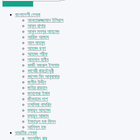
Login
Sign Up
বাংলাদেশী লেখক
আখতারুজ্জামান ইলিয়াস
আবুল বাশার
আবুল মনসুর আহমেদ
আরিফ আজাদ
আল মাহমুদ
আহমদ ছফা
আহমদ শরীফ
আহসান হাবীব
কাজী নজরুল ইসলাম
কাবেরী রায়চৌধুরী
কাসেম বিন আবুবাকার
জসীম উদ্দীন
জহির রায়হান
জাহানারা ইমাম
জীবনানন্দ দাশ
তসলিমা নাসরিন
হুমায়ূন আহমেদ
হুমায়ুন আজাদ
ইমদাদুল হক মিলন
আনিসুল হক
ভারতীয় লেখক
সত্যজিৎ রায়