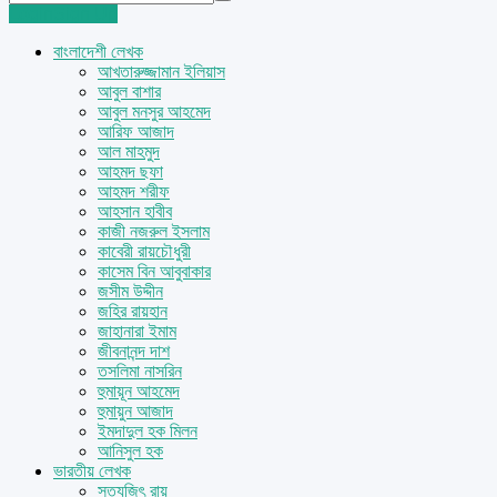
Login
Sign Up
বাংলাদেশী লেখক
আখতারুজ্জামান ইলিয়াস
আবুল বাশার
আবুল মনসুর আহমেদ
আরিফ আজাদ
আল মাহমুদ
আহমদ ছফা
আহমদ শরীফ
আহসান হাবীব
কাজী নজরুল ইসলাম
কাবেরী রায়চৌধুরী
কাসেম বিন আবুবাকার
জসীম উদ্দীন
জহির রায়হান
জাহানারা ইমাম
জীবনানন্দ দাশ
তসলিমা নাসরিন
হুমায়ূন আহমেদ
হুমায়ুন আজাদ
ইমদাদুল হক মিলন
আনিসুল হক
ভারতীয় লেখক
সত্যজিৎ রায়