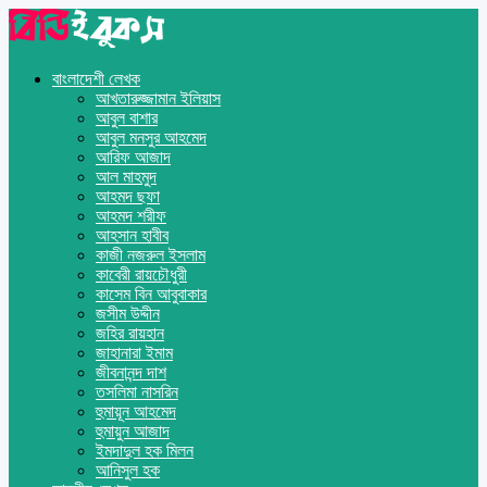
বাংলাদেশী লেখক
আখতারুজ্জামান ইলিয়াস
আবুল বাশার
আবুল মনসুর আহমেদ
আরিফ আজাদ
আল মাহমুদ
আহমদ ছফা
আহমদ শরীফ
আহসান হাবীব
কাজী নজরুল ইসলাম
কাবেরী রায়চৌধুরী
কাসেম বিন আবুবাকার
জসীম উদ্দীন
জহির রায়হান
জাহানারা ইমাম
জীবনানন্দ দাশ
তসলিমা নাসরিন
হুমায়ূন আহমেদ
হুমায়ুন আজাদ
ইমদাদুল হক মিলন
আনিসুল হক