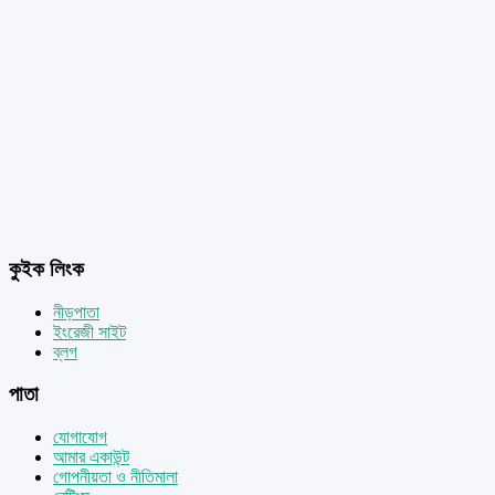
কুইক লিংক
নীড়পাতা
ইংরেজী সাইট
ব্লগ
পাতা
যোগাযোগ
আমার একাউন্ট
গোপনীয়তা ও নীতিমালা