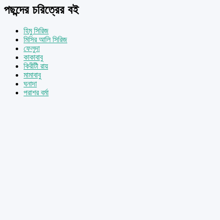
পছন্দের চরিত্রের বই
হিমু সিরিজ
মিসির আলি সিরিজ
ফেলুদা
কাকাবাবু
কিরীটী রায়
মামাবাবু
ঘনাদা
পরাশর বর্মা