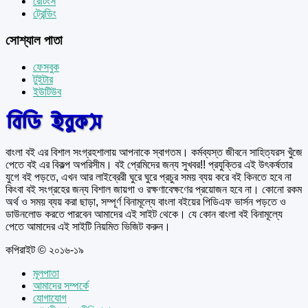
রেটিংস
ট্রেন্ডিং
সোশ্যাল পাতা
ফেসবুক
টুইটার
ইউটিউব
বাংলা বই এর বিশাল সংগ্রহশালায় আপনাকে স্বাগতম। কর্মব্যস্ত জীবনে সাহিত্যরস খুঁজে
পেতে বই এর বিকল্প অপরিসীম। বই প্রেমিদের জন্য সুখবর!! প্রযুক্তির এই উৎকর্ষতার
যুগে বই পড়তে, এখন আর লাইব্রেরী ঘুরে ঘুরে প্রচুর সময় ব্যয় করে বই কিনতে হবে না
কিংবা বই সংগ্রহের জন্য বিশাল জায়গা ও রক্ষণাবেক্ষণের প্রয়োজন হবে না। কোনো রকম
অর্থ ও সময় ব্যয় করা ছাড়া, সম্পূর্ণ বিনামূল্যে বাংলা বইয়ের পিডিএফ ভার্সন পড়তে ও
ডাউনলোড করতে পারবেন আমাদের এই সাইট থেকে। যে কোন বাংলা বই বিনামূল্যে
পেতে আমাদের এই সাইটি নিয়মিত ভিজিট করুন।
কপিরাইট © ২০১৬-১৯
মূলপাতা
আমাদের সম্পর্কে
যোগাযোগ