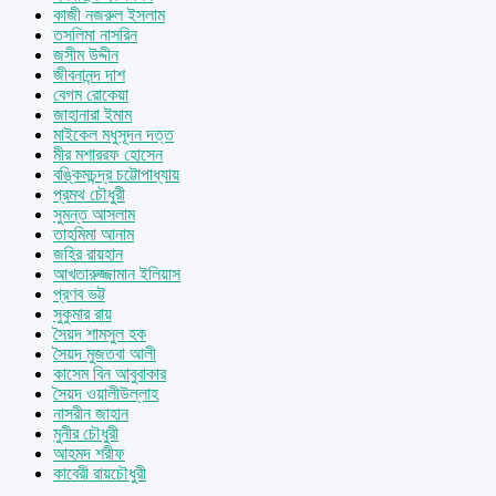
কাজী নজরুল ইসলাম
তসলিমা নাসরিন
জসীম উদ্দীন
জীবনানন্দ দাশ
বেগম রোকেয়া
জাহানারা ইমাম
মাইকেল মধুসূদন দত্ত
মীর মশাররফ হোসেন
বঙ্কিমচন্দ্র চট্টোপাধ্যায়
প্রমথ চৌধুরী
সুমন্ত আসলাম
তাহমিমা আনাম
জহির রায়হান
আখতারুজ্জামান ইলিয়াস
প্রণব ভট্ট
সুকুমার রায়
সৈয়দ শামসুল হক
সৈয়দ মুজতবা আলী
কাসেম বিন আবুবাকার
সৈয়দ ওয়ালীউল্লাহ
নাসরীন জাহান
মুনীর চৌধুরী
আহমদ শরীফ
কাবেরী রায়চৌধুরী