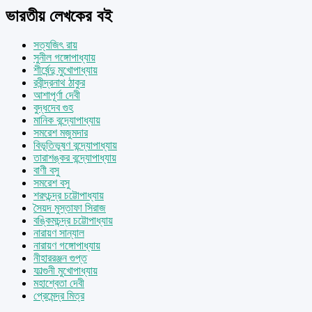
ভারতীয় লেখকের বই
সত্যজিৎ রায়
সুনীল গঙ্গোপাধ্যায়
শীর্ষেন্দু মুখোপাধ্যায়
রবীন্দ্রনাথ ঠাকুর
আশাপূর্ণা দেবী
বুদ্ধদেব গুহ
মানিক বন্দ্যোপাধ্যায়
সমরেশ মজুমদার
বিভূতিভূষণ বন্দ্যোপাধ্যায়
তারাশঙ্কর বন্দ্যোপাধ্যায়
বাণী বসু
সমরেশ বসু
শরৎচন্দ্র চট্টোপাধ্যায়
সৈয়দ মুস্তাফা সিরাজ
বঙ্কিমচন্দ্র চট্টোপাধ্যায়
নারায়ণ সান্যাল
নারায়ণ গঙ্গোপাধ্যায়
নীহাররঞ্জন গুপ্ত
ফাল্গুনী মুখোপাধ্যায়
মহাশ্বেতা দেবী
প্রেমেন্দ্র মিত্র