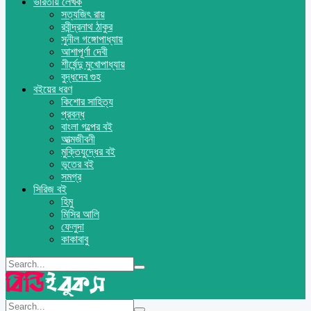
ভারতীয় লেখক
সত্যজিৎ রায়
রবীন্দ্রনাথ ঠাকুর
সুনীল গঙ্গোপাধ্যায়
আশাপূর্ণা দেবী
শীর্ষেন্দু মুখোপাধ্যায়
বুদ্ধদেব গুহ
বইয়ের ধরণ
কিশোর সাহিত্য
প্রবন্ধ
বাংলা গল্পের বই
আত্মজীবনী
মুক্তিযুদ্ধের বই
ভূতের বই
সমগ্র
সিরিজ বই
হিমু
মিসির আলি
ফেলুদা
কাকাবাবু