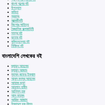
বাংলা গল্পের বই
উপন্যাস
কবিতা
প্রবন্ধ
আত্মজীবনী
কিশোর সাহিত্য
বৈজ্ঞানিক কল্পকাহিনী
সমগ্র বই
ভূতের বই
মুক্তিযুদ্ধের বই
নিষিদ্ধ বই
বাংলাদেশি লেখকের বই
হুমায়ূন আহমেদ
হুমায়ুন আজাদ
মুহম্মদ জাফর ইকবাল
আবুল মনসুর আহমেদ
আহমদ ছফা
আহসান হাবীব
আনিসুল হক
আল মাহমুদ
আরিফ আজাদ
ইমদাদুল হক মিলন