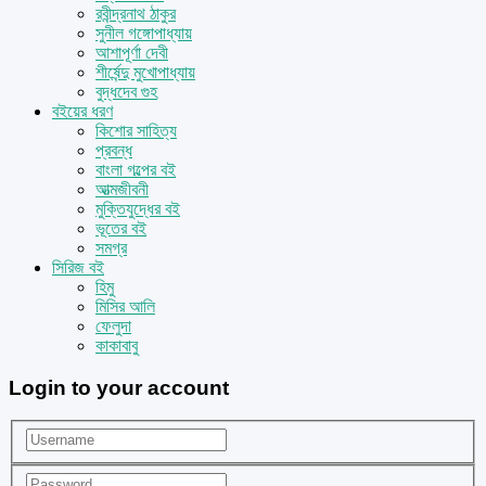
রবীন্দ্রনাথ ঠাকুর
সুনীল গঙ্গোপাধ্যায়
আশাপূর্ণা দেবী
শীর্ষেন্দু মুখোপাধ্যায়
বুদ্ধদেব গুহ
বইয়ের ধরণ
কিশোর সাহিত্য
প্রবন্ধ
বাংলা গল্পের বই
আত্মজীবনী
মুক্তিযুদ্ধের বই
ভূতের বই
সমগ্র
সিরিজ বই
হিমু
মিসির আলি
ফেলুদা
কাকাবাবু
Login to your account