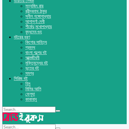
ভারতীয় লেখক
সত্যজিৎ রায়
রবীন্দ্রনাথ ঠাকুর
সুনীল গঙ্গোপাধ্যায়
আশাপূর্ণা দেবী
শীর্ষেন্দু মুখোপাধ্যায়
বুদ্ধদেব গুহ
বইয়ের ধরণ
কিশোর সাহিত্য
প্রবন্ধ
বাংলা গল্পের বই
আত্মজীবনী
মুক্তিযুদ্ধের বই
ভূতের বই
সমগ্র
সিরিজ বই
হিমু
মিসির আলি
ফেলুদা
কাকাবাবু