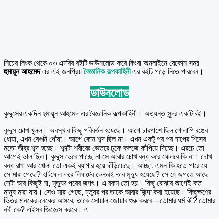
নিচের লিংক থেকে ০৩ এমবির বইটি ডাউনলোড করে কিংবা অনলাইনে যেকোন সময়
হুমায়ূন আহমেদ
এর এই জনপ্রিয়
বৈজ্ঞানিক কল্পকাহিনী
এর বইটি পড়ে নিতে পারবেন।
ডাউনলোড
কুদ্দুসের একদিন হুমায়ূন আহমেদ এর বৈজ্ঞানিক কল্পকাহিনী। অত্যন্ত সুন্দর একটি বই।
কুদ্দুস চোখ খুলল। অবস্থার কিছু পরিবর্তন হয়েছে। আগে চারপাশে ছিল গোলাপি রঙের
ধোয়া, এখন বেগুনি ধোঁয়া। আগে কোন শব্দ ছিল না। এখন একটু পর পর সাপের শিসের
মতো তীব্র শব্দ হচ্ছে। শব্দটা শরীরের ভেতরে ঢুকে কলজে কাঁপিয়ে দিচ্ছে। এরচে তো
আগেই ভাল ছিল। কুদ্দুস ভেবে পাচ্ছে না সে আবার চোখ বন্ধ করে ফেলবে কি না। চোখ
বন্ধ রাখা আর খোলা তো একই ব্যাপার হয়ে দাঁড়িয়েছে। আচ্ছা, এমন কি হতে পারে যে
সে মারা গেছে? হার্টফেল করে লিফটের ভেতরই তার মৃত্যু হয়েছে? সে যে জগতে আছে
সেটা আর কিছুই না, মৃত্যুর পরের জগৎ। এ রকম তো হয়। কিছু বোঝার আগেই কত
মানুষ মারা যায়। সেও মারা গেছে, মৃত্যুর পর তাকে আবার জিন্দা করা হয়েছে। কিছুক্ষণের
ভিতর মানকের-নেকের আসবে, তাকে সোয়াল-জোয়াব শুরু করবে—তোমার ধর্ম কী? তোমার
নবী কে? এইসব জিজ্ঞেস করবে। এ