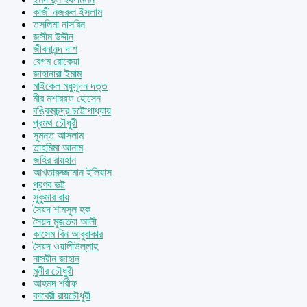
কাজী নজরুল ইসলাম
তসলিমা নাসরিন
জসীম উদ্দীন
জীবনানন্দ দাশ
বেগম রোকেয়া
জাহানারা ইমাম
মাইকেল মধুসূদন দত্ত
মীর মশাররফ হোসেন
বঙ্কিমচন্দ্র চট্টোপাধ্যায়
প্রমথ চৌধুরী
সুমন্ত আসলাম
তাহমিমা আনাম
জহির রায়হান
আখতারুজ্জামান ইলিয়াস
প্রণব ভট্ট
সুকুমার রায়
সৈয়দ শামসুল হক
সৈয়দ মুজতবা আলী
কাসেম বিন আবুবাকার
সৈয়দ ওয়ালীউল্লাহ
নাসরীন জাহান
মুনীর চৌধুরী
আহমদ শরীফ
কাবেরী রায়চৌধুরী