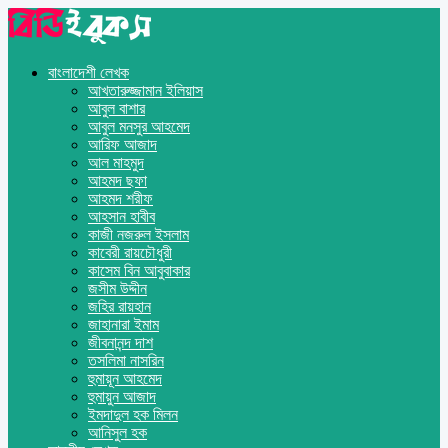
বাংলাদেশী লেখক
আখতারুজ্জামান ইলিয়াস
আবুল বাশার
আবুল মনসুর আহমেদ
আরিফ আজাদ
আল মাহমুদ
আহমদ ছফা
আহমদ শরীফ
আহসান হাবীব
কাজী নজরুল ইসলাম
কাবেরী রায়চৌধুরী
কাসেম বিন আবুবাকার
জসীম উদ্দীন
জহির রায়হান
জাহানারা ইমাম
জীবনানন্দ দাশ
তসলিমা নাসরিন
হুমায়ূন আহমেদ
হুমায়ুন আজাদ
ইমদাদুল হক মিলন
আনিসুল হক