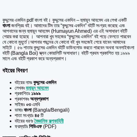
কুদ্দুসের একদিন pdf বাংলা বই। কুদ্দুসের একদিন – হুমায়ূন আহমেদ এর
লেখা একটি
বাংলা
জনপ্রিয় বই। আমাদের টিম তার “কুদ্দুসের একদিন” বইটি সংগ্রহ করেছে এবং
আপনাদের জন্য হুমায়ূন আহমেদ (Humayun Ahmed) এর এই অসাধারণ বইটি
শেয়ার করা হয়েছে । আপনারা খুব সহজের “কুদ্দুসের একদিন” বই পড়ে ফেলতে পারবেন
যে কোনো মুহূর্তে।আপনার পছন্দের যে কোনো বই খুব সহজেই পেয়ে যাবেন আমাদের
সাইটে । ৫৬ পাতার কুদ্দুসের একদিন বইটি ডাউনলোড করতে পারবেন অথবা অনলাইবাংলা
বইটি (Bangla Boi) স্ক্যন কোয়ালিটি অসাধারণ। বইটি প্রথম প্রকাশিত হয় ১৯৯৯
সালে এবং বইটি প্রকাশ করে অন্যপ্রকাশ।
বইয়ের বিবরণ
বইয়ের নামঃ
কুদ্দুসের একদিন
লেখকঃ
হুমায়ূন আহমেদ
প্রকাশিতঃ
১৯৯৯
প্রকাশকঃ
অন্যপ্রকাশ
সাইজঃ
০৩
এমবি
ভাষাঃ
বাংলা
(Bangla/Bengali)
পাতা সংখ্যাঃ
৪৫
টি
বইয়ের ধরণঃ
বৈজ্ঞানিক কল্পকাহিনী
ফরম্যাটঃ
পিডিএফ
(PDF)