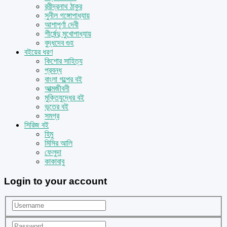
রবীন্দ্রনাথ ঠাকুর
সুনীল গঙ্গোপাধ্যায়
আশাপূর্ণা দেবী
শীর্ষেন্দু মুখোপাধ্যায়
বুদ্ধদেব গুহ
বইয়ের ধরণ
কিশোর সাহিত্য
প্রবন্ধ
বাংলা গল্পের বই
আত্মজীবনী
মুক্তিযুদ্ধের বই
ভূতের বই
সমগ্র
সিরিজ বই
হিমু
মিসির আলি
ফেলুদা
কাকাবাবু
Login to your account