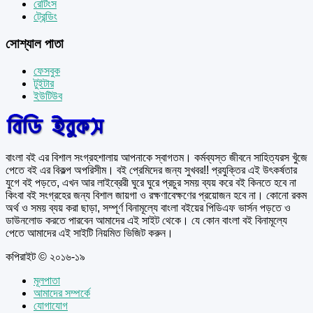
রেটিংস
ট্রেন্ডিং
সোশ্যাল পাতা
ফেসবুক
টুইটার
ইউটিউব
বাংলা বই এর বিশাল সংগ্রহশালায় আপনাকে স্বাগতম। কর্মব্যস্ত জীবনে সাহিত্যরস খুঁজে
পেতে বই এর বিকল্প অপরিসীম। বই প্রেমিদের জন্য সুখবর!! প্রযুক্তির এই উৎকর্ষতার
যুগে বই পড়তে, এখন আর লাইব্রেরী ঘুরে ঘুরে প্রচুর সময় ব্যয় করে বই কিনতে হবে না
কিংবা বই সংগ্রহের জন্য বিশাল জায়গা ও রক্ষণাবেক্ষণের প্রয়োজন হবে না। কোনো রকম
অর্থ ও সময় ব্যয় করা ছাড়া, সম্পূর্ণ বিনামূল্যে বাংলা বইয়ের পিডিএফ ভার্সন পড়তে ও
ডাউনলোড করতে পারবেন আমাদের এই সাইট থেকে। যে কোন বাংলা বই বিনামূল্যে
পেতে আমাদের এই সাইটি নিয়মিত ভিজিট করুন।
কপিরাইট © ২০১৬-১৯
মূলপাতা
আমাদের সম্পর্কে
যোগাযোগ