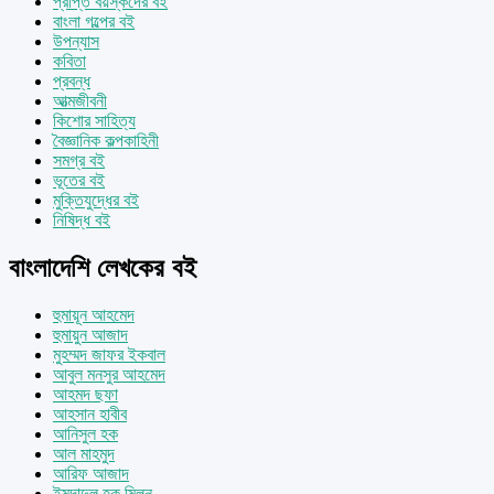
প্রাপ্ত বয়স্কদের বই
বাংলা গল্পের বই
উপন্যাস
কবিতা
প্রবন্ধ
আত্মজীবনী
কিশোর সাহিত্য
বৈজ্ঞানিক কল্পকাহিনী
সমগ্র বই
ভূতের বই
মুক্তিযুদ্ধের বই
নিষিদ্ধ বই
বাংলাদেশি লেখকের বই
হুমায়ূন আহমেদ
হুমায়ুন আজাদ
মুহম্মদ জাফর ইকবাল
আবুল মনসুর আহমেদ
আহমদ ছফা
আহসান হাবীব
আনিসুল হক
আল মাহমুদ
আরিফ আজাদ
ইমদাদুল হক মিলন