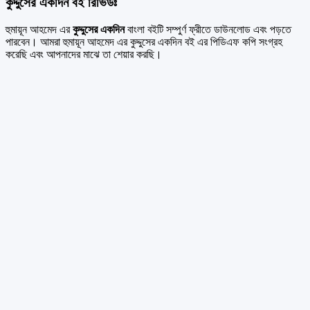
কুদ্দুসের একদিন বই রিভিউঃ
হুমায়ূন আহমেদ এর
কুদ্দুসের একদিন
বাংলা বইটি সম্পুর্ণ ফ্রীতে ডাউনলোড এবং পড়তে
পারবেন। আমরা হুমায়ূন আহমেদ এর কুদ্দুসের একদিন বই এর পিডিএফ কপি সংগ্রহ
করেছি এবং আপনাদের মাঝে তা শেয়ার করছি।