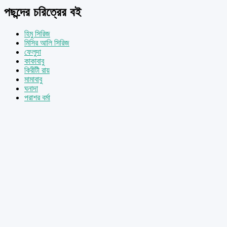
পছন্দের চরিত্রের বই
হিমু সিরিজ
মিসির আলি সিরিজ
ফেলুদা
কাকাবাবু
কিরীটী রায়
মামাবাবু
ঘনাদা
পরাশর বর্মা