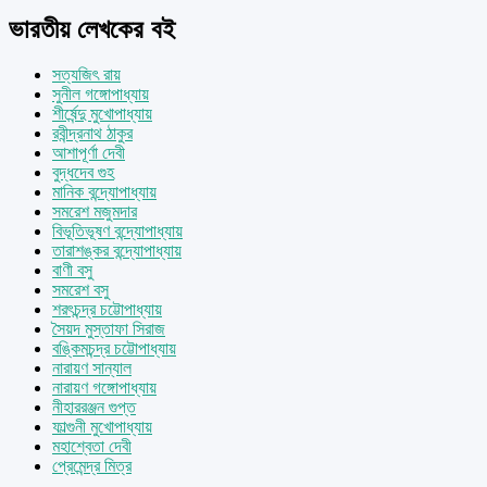
ভারতীয় লেখকের বই
সত্যজিৎ রায়
সুনীল গঙ্গোপাধ্যায়
শীর্ষেন্দু মুখোপাধ্যায়
রবীন্দ্রনাথ ঠাকুর
আশাপূর্ণা দেবী
বুদ্ধদেব গুহ
মানিক বন্দ্যোপাধ্যায়
সমরেশ মজুমদার
বিভূতিভূষণ বন্দ্যোপাধ্যায়
তারাশঙ্কর বন্দ্যোপাধ্যায়
বাণী বসু
সমরেশ বসু
শরৎচন্দ্র চট্টোপাধ্যায়
সৈয়দ মুস্তাফা সিরাজ
বঙ্কিমচন্দ্র চট্টোপাধ্যায়
নারায়ণ সান্যাল
নারায়ণ গঙ্গোপাধ্যায়
নীহাররঞ্জন গুপ্ত
ফাল্গুনী মুখোপাধ্যায়
মহাশ্বেতা দেবী
প্রেমেন্দ্র মিত্র