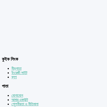
কুইক লিংক
নীড়পাতা
ইংরেজী সাইট
ব্লগ
পাতা
যোগাযোগ
আমার একাউন্ট
গোপনীয়তা ও নীতিমালা