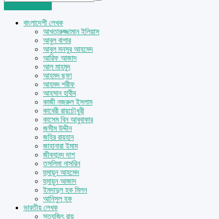
Login
Sign Up
বাংলাদেশী লেখক
আখতারুজ্জামান ইলিয়াস
আবুল বাশার
আবুল মনসুর আহমেদ
আরিফ আজাদ
আল মাহমুদ
আহমদ ছফা
আহমদ শরীফ
আহসান হাবীব
কাজী নজরুল ইসলাম
কাবেরী রায়চৌধুরী
কাসেম বিন আবুবাকার
জসীম উদ্দীন
জহির রায়হান
জাহানারা ইমাম
জীবনানন্দ দাশ
তসলিমা নাসরিন
হুমায়ূন আহমেদ
হুমায়ুন আজাদ
ইমদাদুল হক মিলন
আনিসুল হক
ভারতীয় লেখক
সত্যজিৎ রায়