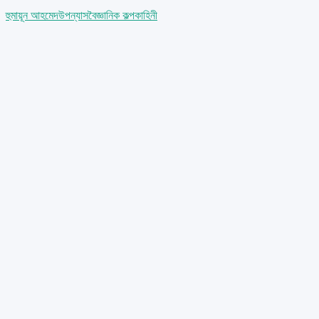
হুমায়ূন আহমেদ
উপন্যাস
বৈজ্ঞানিক কল্পকাহিনী