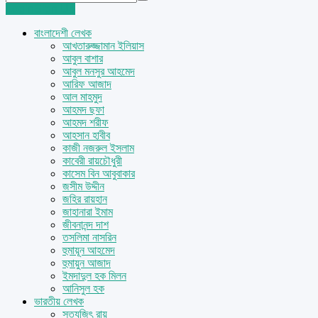
Login
Sign Up
বাংলাদেশী লেখক
আখতারুজ্জামান ইলিয়াস
আবুল বাশার
আবুল মনসুর আহমেদ
আরিফ আজাদ
আল মাহমুদ
আহমদ ছফা
আহমদ শরীফ
আহসান হাবীব
কাজী নজরুল ইসলাম
কাবেরী রায়চৌধুরী
কাসেম বিন আবুবাকার
জসীম উদ্দীন
জহির রায়হান
জাহানারা ইমাম
জীবনানন্দ দাশ
তসলিমা নাসরিন
হুমায়ূন আহমেদ
হুমায়ুন আজাদ
ইমদাদুল হক মিলন
আনিসুল হক
ভারতীয় লেখক
সত্যজিৎ রায়