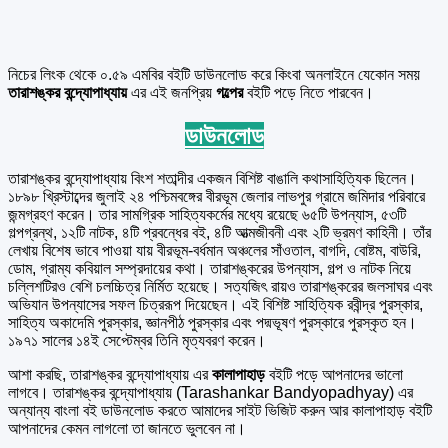
নিচের লিংক থেকে ০.৫৯ এমবির বইটি ডাউনলোড করে কিংবা অনলাইনে যেকোন সময়
তারাশঙ্কর বন্দ্যোপাধ্যায়
এর এই জনপ্রিয়
গল্পের
বইটি পড়ে নিতে পারবেন।
ডাউনলোড
তারাশঙ্কর বন্দ্যোপাধ্যায় বিংশ শতাব্দীর একজন বিশিষ্ট বাঙালি কথাসাহিত্যিক ছিলেন।
১৮৯৮ খ্রিস্টাব্দের জুলাই ২৪ পশ্চিমবঙ্গের বীরভূম জেলার লাভপুর গ্রামে জমিদার পরিবারে
জন্মগ্রহণ করেন। তার সামগ্রিক সাহিত্যকর্মের মধ্যে রয়েছে ৬৫টি উপন্যাস, ৫৩টি
গল্পগ্রন্থ, ১২টি নাটক, ৪টি প্রবন্ধের বই, ৪টি আত্মজীবনী এবং ২টি ভ্রমণ কাহিনী। তাঁর
লেখায় বিশেষ ভাবে পাওয়া যায় বীরভূম-বর্ধমান অঞ্চলের সাঁওতাল, বাগদি, বোষ্টম, বাউরি,
ডোম, গ্রাম্য কবিয়াল সম্প্রদায়ের কথা। তারাশঙ্করের উপন্যাস, গল্প ও নাটক নিয়ে
চল্লিশটিরও বেশি চলচ্চিত্র নির্মিত হয়েছে। সত্যজিৎ রায়ও তারাশঙ্করের জলসাঘর এবং
অভিযান উপন্যাসের সফল চিত্ররূপ দিয়েছেন। এই বিশিষ্ট সাহিত্যিক রবীন্দ্র পুরস্কার,
সাহিত্য অকাদেমি পুরস্কার, জ্ঞানপীঠ পুরস্কার এবং পদ্মভূষণ পুরস্কারে পুরস্কৃত হন।
১৯৭১ সালের ১৪ই সেপ্টেম্বর তিনি মৃত্যবরণ করেন।
আশা করছি, তারাশঙ্কর বন্দ্যোপাধ্যায় এর
কালাপাহাড়
বইটি পড়ে আপনাদের ভালো
লাগবে। তারাশঙ্কর বন্দ্যোপাধ্যায় (Tarashankar Bandyopadhyay) এর
অন্যান্য বাংলা বই ডাউনলোড করতে আমাদের সাইট ভিজিট করুন আর কালাপাহাড় বইটি
আপনাদের কেমন লাগলো তা জানতে ভুলবেন না।