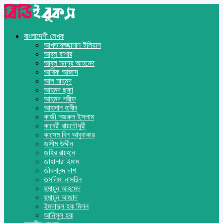
বাংলাদেশী লেখক
আখতারুজ্জামান ইলিয়াস
আবুল বাশার
আবুল মনসুর আহমেদ
আরিফ আজাদ
আল মাহমুদ
আহমদ ছফা
আহমদ শরীফ
আহসান হাবীব
কাজী নজরুল ইসলাম
কাবেরী রায়চৌধুরী
কাসেম বিন আবুবাকার
জসীম উদ্দীন
জহির রায়হান
জাহানারা ইমাম
জীবনানন্দ দাশ
তসলিমা নাসরিন
হুমায়ূন আহমেদ
হুমায়ুন আজাদ
ইমদাদুল হক মিলন
আনিসুল হক