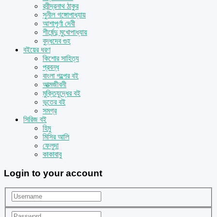
রবীন্দ্রনাথ ঠাকুর
সুনীল গঙ্গোপাধ্যায়
আশাপূর্ণা দেবী
শীর্ষেন্দু মুখোপাধ্যায়
বুদ্ধদেব গুহ
বইয়ের ধরণ
কিশোর সাহিত্য
প্রবন্ধ
বাংলা গল্পের বই
আত্মজীবনী
মুক্তিযুদ্ধের বই
ভূতের বই
সমগ্র
সিরিজ বই
হিমু
মিসির আলি
ফেলুদা
কাকাবাবু
Login to your account