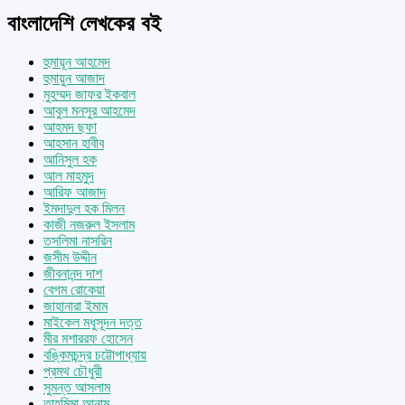
বাংলাদেশি লেখকের বই
হুমায়ূন আহমেদ
হুমায়ুন আজাদ
মুহম্মদ জাফর ইকবাল
আবুল মনসুর আহমেদ
আহমদ ছফা
আহসান হাবীব
আনিসুল হক
আল মাহমুদ
আরিফ আজাদ
ইমদাদুল হক মিলন
কাজী নজরুল ইসলাম
তসলিমা নাসরিন
জসীম উদ্দীন
জীবনানন্দ দাশ
বেগম রোকেয়া
জাহানারা ইমাম
মাইকেল মধুসূদন দত্ত
মীর মশাররফ হোসেন
বঙ্কিমচন্দ্র চট্টোপাধ্যায়
প্রমথ চৌধুরী
সুমন্ত আসলাম
তাহমিমা আনাম