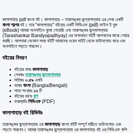
কালাপাহাড় pdf বাংলা বই। কালাপাহাড় – তারাশঙ্কর বন্দ্যোপাধ্যায় এর
লেখা একটি
বাংলা
গল্পের
বই। তার “কালাপাহাড়” বইয়ের একটি পিডিএফ (pdf) ফাইল ই বুক
(eBook) আমরা অনলাইনে খুজে পেয়েছি এবং তারাশঙ্কর বন্দ্যোপাধ্যায়
(Tarashankar Bandyopadhyay) এর অসাধারণ বইটি আপনাদের মাঝে শেয়ার
করছি। আপনারা যেকোন সময় বইটি আমাদের ওয়েব সাইট থেকে ডাউনলোড করে এবং
অনলাইনে পড়তে পারবেন।
বইয়ের বিবরণ
বইয়ের নামঃ
কালাপাহাড়
লেখকঃ
তারাশঙ্কর বন্দ্যোপাধ্যায়
সাইজঃ
০.৫৯
এমবি
ভাষাঃ
বাংলা
(Bangla/Bengali)
পাতা সংখ্যাঃ
১২
টি
বইয়ের ধরণঃ
গল্প
ফরম্যাটঃ
পিডিএফ
(PDF)
কালাপাহাড় বই রিভিউঃ
তারাশঙ্কর বন্দ্যোপাধ্যায় এর
কালাপাহাড়
বাংলা বইটি সম্পুর্ণ ফ্রীতে ডাউনলোড এবং
পড়তে পারবেন। আমরা তারাশঙ্কর বন্দ্যোপাধ্যায় এর কালাপাহাড় বই এর পিডিএফ কপি