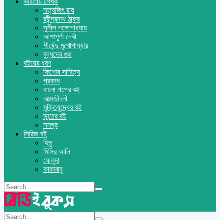
ভারতীয় লেখক
সত্যজিৎ রায়
রবীন্দ্রনাথ ঠাকুর
সুনীল গঙ্গোপাধ্যায়
আশাপূর্ণা দেবী
শীর্ষেন্দু মুখোপাধ্যায়
বুদ্ধদেব গুহ
বইয়ের ধরণ
কিশোর সাহিত্য
প্রবন্ধ
বাংলা গল্পের বই
আত্মজীবনী
মুক্তিযুদ্ধের বই
ভূতের বই
সমগ্র
সিরিজ বই
হিমু
মিসির আলি
ফেলুদা
কাকাবাবু