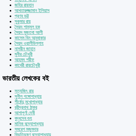
জহির রায়হান
আখতারুজ্জামান ইলিয়াস
প্রণব ভট্ট
সুকুমার রায়
সৈয়দ শামসুল হক
সৈয়দ মুজতবা আলী
কাসেম বিন আবুবাকার
সৈয়দ ওয়ালীউল্লাহ
নাসরীন জাহান
মুনীর চৌধুরী
আহমদ শরীফ
কাবেরী রায়চৌধুরী
ভারতীয় লেখকের বই
সত্যজিৎ রায়
সুনীল গঙ্গোপাধ্যায়
শীর্ষেন্দু মুখোপাধ্যায়
রবীন্দ্রনাথ ঠাকুর
আশাপূর্ণা দেবী
বুদ্ধদেব গুহ
মানিক বন্দ্যোপাধ্যায়
সমরেশ মজুমদার
বিভূতিভূষণ বন্দ্যোপাধ্যায়