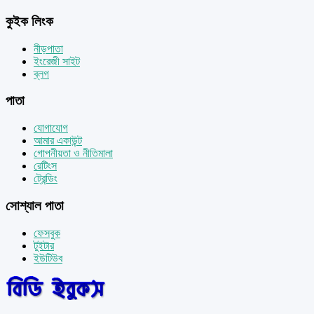
কুইক লিংক
নীড়পাতা
ইংরেজী সাইট
ব্লগ
পাতা
যোগাযোগ
আমার একাউন্ট
গোপনীয়তা ও নীতিমালা
রেটিংস
ট্রেন্ডিং
সোশ্যাল পাতা
ফেসবুক
টুইটার
ইউটিউব