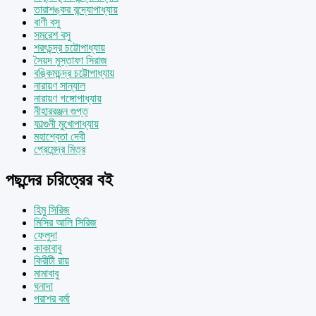
তারাশঙ্কর বন্দ্যোপাধ্যায়
বাণী বসু
সমরেশ বসু
শরৎচন্দ্র চট্টোপাধ্যায়
সৈয়দ মুস্তাফা সিরাজ
বঙ্কিমচন্দ্র চট্টোপাধ্যায়
নারায়ণ সান্যাল
নারায়ণ গঙ্গোপাধ্যায়
নীহাররঞ্জন গুপ্ত
ফাল্গুনী মুখোপাধ্যায়
মহাশ্বেতা দেবী
প্রেমেন্দ্র মিত্র
পছন্দের চরিত্রের বই
হিমু সিরিজ
মিসির আলি সিরিজ
ফেলুদা
কাকাবাবু
কিরীটী রায়
মামাবাবু
ঘনাদা
পরাশর বর্মা