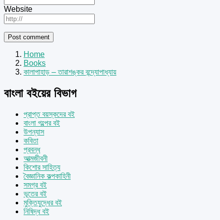
Website
Home
Books
কালাপাহাড় – তারাশঙ্কর বন্দ্যোপাধ্যায়
বাংলা বইয়ের বিভাগ
প্রাপ্ত বয়স্কদের বই
বাংলা গল্পের বই
উপন্যাস
কবিতা
প্রবন্ধ
আত্মজীবনী
কিশোর সাহিত্য
বৈজ্ঞানিক কল্পকাহিনী
সমগ্র বই
ভূতের বই
মুক্তিযুদ্ধের বই
নিষিদ্ধ বই