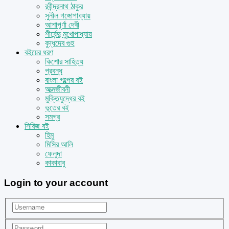
রবীন্দ্রনাথ ঠাকুর
সুনীল গঙ্গোপাধ্যায়
আশাপূর্ণা দেবী
শীর্ষেন্দু মুখোপাধ্যায়
বুদ্ধদেব গুহ
বইয়ের ধরণ
কিশোর সাহিত্য
প্রবন্ধ
বাংলা গল্পের বই
আত্মজীবনী
মুক্তিযুদ্ধের বই
ভূতের বই
সমগ্র
সিরিজ বই
হিমু
মিসির আলি
ফেলুদা
কাকাবাবু
Login to your account