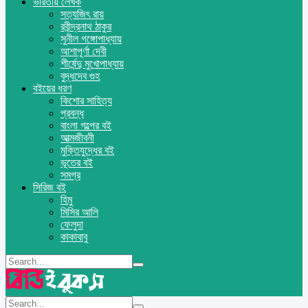
ভারতীয় লেখক
সত্যজিৎ রায়
রবীন্দ্রনাথ ঠাকুর
সুনীল গঙ্গোপাধ্যায়
আশাপূর্ণা দেবী
শীর্ষেন্দু মুখোপাধ্যায়
বুদ্ধদেব গুহ
বইয়ের ধরণ
কিশোর সাহিত্য
প্রবন্ধ
বাংলা গল্পের বই
আত্মজীবনী
মুক্তিযুদ্ধের বই
ভূতের বই
সমগ্র
সিরিজ বই
হিমু
মিসির আলি
ফেলুদা
কাকাবাবু