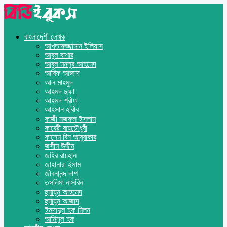
বাংলাদেশী লেখক
আখতারুজ্জামান ইলিয়াস
আবুল বাশার
আবুল মনসুর আহমেদ
আরিফ আজাদ
আল মাহমুদ
আহমদ ছফা
আহমদ শরীফ
আহসান হাবীব
কাজী নজরুল ইসলাম
কাবেরী রায়চৌধুরী
কাসেম বিন আবুবাকার
জসীম উদ্দীন
জহির রায়হান
জাহানারা ইমাম
জীবনানন্দ দাশ
তসলিমা নাসরিন
হুমায়ূন আহমেদ
হুমায়ুন আজাদ
ইমদাদুল হক মিলন
আনিসুল হক