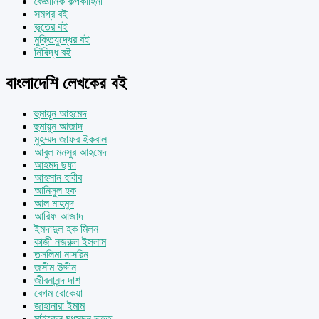
বৈজ্ঞানিক কল্পকাহিনী
সমগ্র বই
ভূতের বই
মুক্তিযুদ্ধের বই
নিষিদ্ধ বই
বাংলাদেশি লেখকের বই
হুমায়ূন আহমেদ
হুমায়ুন আজাদ
মুহম্মদ জাফর ইকবাল
আবুল মনসুর আহমেদ
আহমদ ছফা
আহসান হাবীব
আনিসুল হক
আল মাহমুদ
আরিফ আজাদ
ইমদাদুল হক মিলন
কাজী নজরুল ইসলাম
তসলিমা নাসরিন
জসীম উদ্দীন
জীবনানন্দ দাশ
বেগম রোকেয়া
জাহানারা ইমাম
মাইকেল মধুসূদন দত্ত