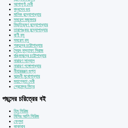
আশাপূর্ণা দেবী
বুদ্ধদেব গুহ
মানিক বন্দ্যোপাধ্যায়
সমরেশ মজুমদার
বিভূতিভূষণ বন্দ্যোপাধ্যায়
তারাশঙ্কর বন্দ্যোপাধ্যায়
বাণী বসু
সমরেশ বসু
শরৎচন্দ্র চট্টোপাধ্যায়
সৈয়দ মুস্তাফা সিরাজ
বঙ্কিমচন্দ্র চট্টোপাধ্যায়
নারায়ণ সান্যাল
নারায়ণ গঙ্গোপাধ্যায়
নীহাররঞ্জন গুপ্ত
ফাল্গুনী মুখোপাধ্যায়
মহাশ্বেতা দেবী
প্রেমেন্দ্র মিত্র
পছন্দের চরিত্রের বই
হিমু সিরিজ
মিসির আলি সিরিজ
ফেলুদা
কাকাবাবু