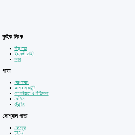
কুইক লিংক
নীড়পাতা
ইংরেজী সাইট
ব্লগ
পাতা
যোগাযোগ
আমার একাউন্ট
গোপনীয়তা ও নীতিমালা
রেটিংস
ট্রেন্ডিং
সোশ্যাল পাতা
ফেসবুক
টুইটার