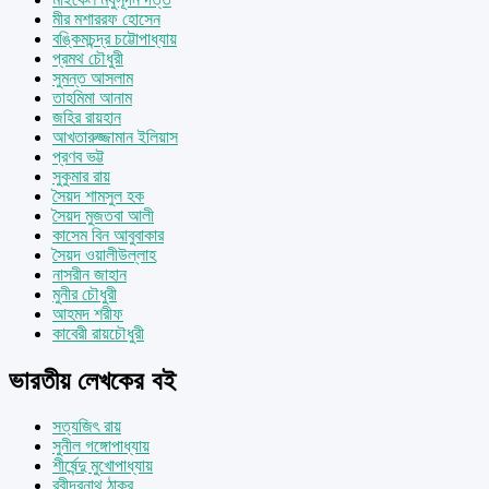
মীর মশাররফ হোসেন
বঙ্কিমচন্দ্র চট্টোপাধ্যায়
প্রমথ চৌধুরী
সুমন্ত আসলাম
তাহমিমা আনাম
জহির রায়হান
আখতারুজ্জামান ইলিয়াস
প্রণব ভট্ট
সুকুমার রায়
সৈয়দ শামসুল হক
সৈয়দ মুজতবা আলী
কাসেম বিন আবুবাকার
সৈয়দ ওয়ালীউল্লাহ
নাসরীন জাহান
মুনীর চৌধুরী
আহমদ শরীফ
কাবেরী রায়চৌধুরী
ভারতীয় লেখকের বই
সত্যজিৎ রায়
সুনীল গঙ্গোপাধ্যায়
শীর্ষেন্দু মুখোপাধ্যায়
রবীন্দ্রনাথ ঠাকুর