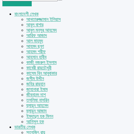
Login
Sign Up
বাংলাদেশী লেখক
আখতারুজ্জামান ইলিয়াস
আবুল বাশার
আবুল মনসুর আহমেদ
আরিফ আজাদ
আল মাহমুদ
আহমদ ছফা
আহমদ শরীফ
আহসান হাবীব
কাজী নজরুল ইসলাম
কাবেরী রায়চৌধুরী
কাসেম বিন আবুবাকার
জসীম উদ্দীন
জহির রায়হান
জাহানারা ইমাম
জীবনানন্দ দাশ
তসলিমা নাসরিন
হুমায়ূন আহমেদ
হুমায়ুন আজাদ
ইমদাদুল হক মিলন
আনিসুল হক
ভারতীয় লেখক
সত্যজিৎ রায়