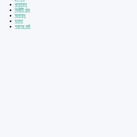
কাকাবাবু
কিরীটী রায়
মামাবাবু
ঘনাদা
পরাশর বর্মা