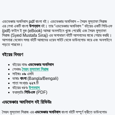
এডভেঞ্চার অমনিবাস pdf বাংলা বই। এডভেঞ্চার অমনিবাস – সৈয়দ মুস্তাফা সিরাজ
এর
লেখা একটি বাংলা
উপন্যাস
বই। তার “এডভেঞ্চার অমনিবাস ” বইয়ের একটি পিডিএফ
(pdf) ফাইল ই বুক (eBook) আমরা অনলাইনে খুজে পেয়েছি এবং সৈয়দ মুস্তাফা
সিরাজ (Syed Mustafa Siraj) এর অসাধারণ বইটি আপনাদের মাঝে শেয়ার করছি।
আপনারা যেকোন সময় বইটি আমাদের ওয়েব সাইট থেকে ডাউনলোড করে এবং অনলাইনে
পড়তে পারবেন।
বইয়ের বিবরণ
বইয়ের নামঃ
এডভেঞ্চার অমনিবাস
লেখকঃ
সৈয়দ মুস্তাফা সিরাজ
সাইজঃ
০৯
এমবি
ভাষাঃ
বাংলা
(Bangla/Bengali)
পাতা সংখ্যাঃ
২২৭
টি
বইয়ের ধরণঃ
উপন্যাস
ফরম্যাটঃ
পিডিএফ
(PDF)
এডভেঞ্চার অমনিবাস বই রিভিউঃ
সৈয়দ মুস্তাফা সিরাজ এর
এডভেঞ্চার অমনিবাস
বাংলা বইটি সম্পুর্ণ ফ্রীতে ডাউনলোড