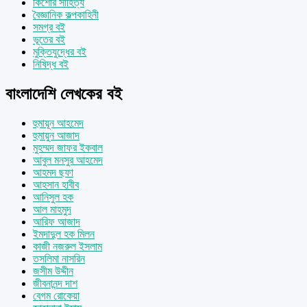
কিশোর সাহিত্য
বৈজ্ঞানিক কল্পকাহিনী
সমগ্র বই
ভূতের বই
মুক্তিযুদ্ধের বই
নিষিদ্ধ বই
বাংলাদেশি লেখকের বই
হুমায়ূন আহমেদ
হুমায়ুন আজাদ
মুহম্মদ জাফর ইকবাল
আবুল মনসুর আহমেদ
আহমদ ছফা
আহসান হাবীব
আনিসুল হক
আল মাহমুদ
আরিফ আজাদ
ইমদাদুল হক মিলন
কাজী নজরুল ইসলাম
তসলিমা নাসরিন
জসীম উদ্দীন
জীবনানন্দ দাশ
বেগম রোকেয়া