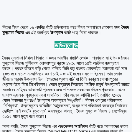
নিচের লিংক থেকে ০৯ এমবির বইটি ডাউনলোড করে কিংবা অনলাইনে যেকোন সময়
সৈয়দ
মুস্তাফা সিরাজ
এর এই জনপ্রিয়
উপন্যাস
বইটি পড়ে নিতে পারবেন।
ডাউনলোড
সৈয়দ মুস্তাফা সিরাজ বিখ্যাত একজন ভারতীয় বাঙালি লেখক। প্রখ্যাত সাহিত্যিক সৈয়দ
মুস্তাফা সিরাজ মুর্শিদাবাদ খোশবাসপুর গ্রামে ১৯৩০ সালে ১৪ই অক্টোবর জন্মগ্রহণ
করেন। প্রথম জীবনে বাড়ি থেকে পালিয়ে তিনি রাঢ় বাংলার লোকনাট্য “আলকাপের” সঙ্গে
যুক্ত হয়ে নাচ-গান-অভিনয়ে অংশ নেই এবং এই দলের ওস্তাদ ছিলেন। তার লেখক
জীবনের প্রথম উপন্যাস ছিল ‘প্রেমের প্রথম পাঠ’ যা তিনি নবগ্রাম গোপালপুরের
প্রেক্ষাপটকে ঘিরে লিখেছিলেন। সৈয়দ মুস্তাফা সিরাজের ‘অলীক মানুষ’ উপন্যাসটি ভারত
সরকারের সাহিত্য আকাদেমি পুরস্কার এবং পশ্চিমবঙ্গ সরকারের বঙ্কিম পুরস্কার – এসব
ছাড়াও ভুয়ালকা পুরস্কার দ্বারা সম্মানিত। তাঁর অনেক কাহিনী চলচ্চিত্রায়িত হয়েছে
যেমন ‘কামনার সুখ দুঃখ’ উপন্যাস অবলম্বনে ‘শঙ্খবিষ”। দীনেন গুপ্তের পরিচালনায়
‘নিশিমৃগয়া’, উত্তমকুমার অভিনীত ‘আনন্দমেলা’, অঞ্জন দাশ পরিচালনা করেছেন সিরাজের
ছোটগল্প ‘রানীরঘাটের বৃত্তান্ত’ অবলম্বনে ফালতু। সৈয়দ মুস্তাফা সিরাজ ৪ সেপ্টেম্বর
২০১২ সালে মৃত্যু বরণ করেন।
আশা করছি, সৈয়দ মুস্তাফা সিরাজ এর
এডভেঞ্চার অমনিবাস
বইটি পড়ে আপনাদের ভালো
লাগবে। সৈয়দ মুস্তাফা সিরাজ (Syed Mustafa Siraj) এর অন্যান্য বাংলা বই