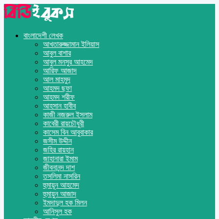
বাংলাদেশী লেখক
আখতারুজ্জামান ইলিয়াস
আবুল বাশার
আবুল মনসুর আহমেদ
আরিফ আজাদ
আল মাহমুদ
আহমদ ছফা
আহমদ শরীফ
আহসান হাবীব
কাজী নজরুল ইসলাম
কাবেরী রায়চৌধুরী
কাসেম বিন আবুবাকার
জসীম উদ্দীন
জহির রায়হান
জাহানারা ইমাম
জীবনানন্দ দাশ
তসলিমা নাসরিন
হুমায়ূন আহমেদ
হুমায়ুন আজাদ
ইমদাদুল হক মিলন
আনিসুল হক