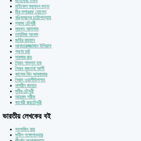
জাহানারা ইমাম
মাইকেল মধুসূদন দত্ত
মীর মশাররফ হোসেন
বঙ্কিমচন্দ্র চট্টোপাধ্যায়
প্রমথ চৌধুরী
সুমন্ত আসলাম
তাহমিমা আনাম
জহির রায়হান
আখতারুজ্জামান ইলিয়াস
প্রণব ভট্ট
সুকুমার রায়
সৈয়দ শামসুল হক
সৈয়দ মুজতবা আলী
কাসেম বিন আবুবাকার
সৈয়দ ওয়ালীউল্লাহ
নাসরীন জাহান
মুনীর চৌধুরী
আহমদ শরীফ
কাবেরী রায়চৌধুরী
ভারতীয় লেখকের বই
সত্যজিৎ রায়
সুনীল গঙ্গোপাধ্যায়
শীর্ষেন্দু মুখোপাধ্যায়