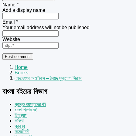
Name
*
Add a display name
Email
*
Your email address will not be published
Website
Home
Books
এডভেঞ্চার অমনিবাস – সৈয়দ মুস্তাফা সিরাজ
বাংলা বইয়ের বিভাগ
প্রাপ্ত বয়স্কদের বই
বাংলা গল্পের বই
উপন্যাস
কবিতা
প্রবন্ধ
আত্মজীবনী