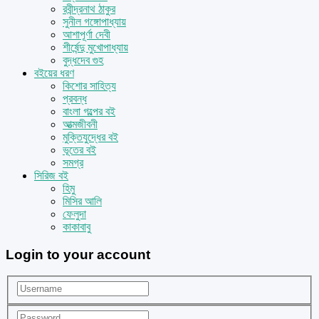
রবীন্দ্রনাথ ঠাকুর
সুনীল গঙ্গোপাধ্যায়
আশাপূর্ণা দেবী
শীর্ষেন্দু মুখোপাধ্যায়
বুদ্ধদেব গুহ
বইয়ের ধরণ
কিশোর সাহিত্য
প্রবন্ধ
বাংলা গল্পের বই
আত্মজীবনী
মুক্তিযুদ্ধের বই
ভূতের বই
সমগ্র
সিরিজ বই
হিমু
মিসির আলি
ফেলুদা
কাকাবাবু
Login to your account