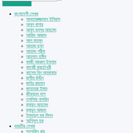
Login
Sign Up
বাংলাদেশী লেখক
আখতারুজ্জামান ইলিয়াস
আবুল বাশার
আবুল মনসুর আহমেদ
আরিফ আজাদ
আল মাহমুদ
আহমদ ছফা
আহমদ শরীফ
আহসান হাবীব
কাজী নজরুল ইসলাম
কাবেরী রায়চৌধুরী
কাসেম বিন আবুবাকার
জসীম উদ্দীন
জহির রায়হান
জাহানারা ইমাম
জীবনানন্দ দাশ
তসলিমা নাসরিন
হুমায়ূন আহমেদ
হুমায়ুন আজাদ
ইমদাদুল হক মিলন
আনিসুল হক
ভারতীয় লেখক
সত্যজিৎ রায়