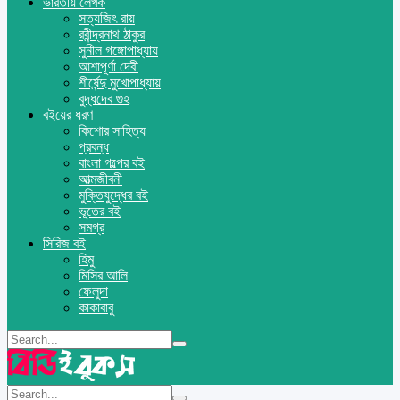
ভারতীয় লেখক
সত্যজিৎ রায়
রবীন্দ্রনাথ ঠাকুর
সুনীল গঙ্গোপাধ্যায়
আশাপূর্ণা দেবী
শীর্ষেন্দু মুখোপাধ্যায়
বুদ্ধদেব গুহ
বইয়ের ধরণ
কিশোর সাহিত্য
প্রবন্ধ
বাংলা গল্পের বই
আত্মজীবনী
মুক্তিযুদ্ধের বই
ভূতের বই
সমগ্র
সিরিজ বই
হিমু
মিসির আলি
ফেলুদা
কাকাবাবু