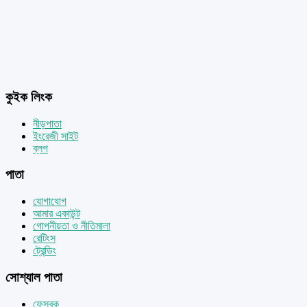
কুইক লিংক
নীড়পাতা
ইংরেজী সাইট
ব্লগ
পাতা
যোগাযোগ
আমার একাউন্ট
গোপনীয়তা ও নীতিমালা
রেটিংস
ট্রেন্ডিং
সোশ্যাল পাতা
ফেসবুক