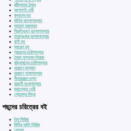
রবীন্দ্রনাথ ঠাকুর
আশাপূর্ণা দেবী
বুদ্ধদেব গুহ
মানিক বন্দ্যোপাধ্যায়
সমরেশ মজুমদার
বিভূতিভূষণ বন্দ্যোপাধ্যায়
তারাশঙ্কর বন্দ্যোপাধ্যায়
বাণী বসু
সমরেশ বসু
শরৎচন্দ্র চট্টোপাধ্যায়
সৈয়দ মুস্তাফা সিরাজ
বঙ্কিমচন্দ্র চট্টোপাধ্যায়
নারায়ণ সান্যাল
নারায়ণ গঙ্গোপাধ্যায়
নীহাররঞ্জন গুপ্ত
ফাল্গুনী মুখোপাধ্যায়
মহাশ্বেতা দেবী
প্রেমেন্দ্র মিত্র
পছন্দের চরিত্রের বই
হিমু সিরিজ
মিসির আলি সিরিজ
ফেলুদা