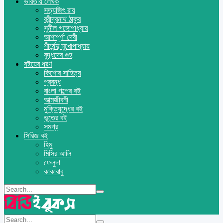
ভারতীয় লেখক
সত্যজিৎ রায়
রবীন্দ্রনাথ ঠাকুর
সুনীল গঙ্গোপাধ্যায়
আশাপূর্ণা দেবী
শীর্ষেন্দু মুখোপাধ্যায়
বুদ্ধদেব গুহ
বইয়ের ধরণ
কিশোর সাহিত্য
প্রবন্ধ
বাংলা গল্পের বই
আত্মজীবনী
মুক্তিযুদ্ধের বই
ভূতের বই
সমগ্র
সিরিজ বই
হিমু
মিসির আলি
ফেলুদা
কাকাবাবু