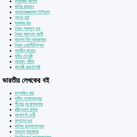
তাহমিমা আনাম
জহির রায়হান
আখতারুজ্জামান ইলিয়াস
প্রণব ভট্ট
সুকুমার রায়
সৈয়দ শামসুল হক
সৈয়দ মুজতবা আলী
কাসেম বিন আবুবাকার
সৈয়দ ওয়ালীউল্লাহ
নাসরীন জাহান
মুনীর চৌধুরী
আহমদ শরীফ
কাবেরী রায়চৌধুরী
ভারতীয় লেখকের বই
সত্যজিৎ রায়
সুনীল গঙ্গোপাধ্যায়
শীর্ষেন্দু মুখোপাধ্যায়
রবীন্দ্রনাথ ঠাকুর
আশাপূর্ণা দেবী
বুদ্ধদেব গুহ
মানিক বন্দ্যোপাধ্যায়
সমরেশ মজুমদার