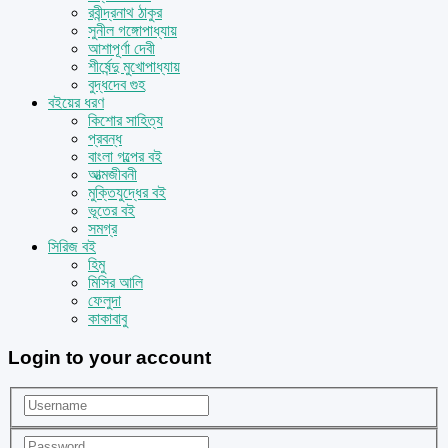
রবীন্দ্রনাথ ঠাকুর
সুনীল গঙ্গোপাধ্যায়
আশাপূর্ণা দেবী
শীর্ষেন্দু মুখোপাধ্যায়
বুদ্ধদেব গুহ
বইয়ের ধরণ
কিশোর সাহিত্য
প্রবন্ধ
বাংলা গল্পের বই
আত্মজীবনী
মুক্তিযুদ্ধের বই
ভূতের বই
সমগ্র
সিরিজ বই
হিমু
মিসির আলি
ফেলুদা
কাকাবাবু
Login to your account