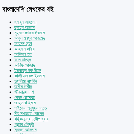
বাংলাদেশি লেখকের বই
হুমায়ূন আহমেদ
হুমায়ুন আজাদ
মুহম্মদ জাফর ইকবাল
আবুল মনসুর আহমেদ
আহমদ ছফা
আহসান হাবীব
আনিসুল হক
আল মাহমুদ
আরিফ আজাদ
ইমদাদুল হক মিলন
কাজী নজরুল ইসলাম
তসলিমা নাসরিন
জসীম উদ্দীন
জীবনানন্দ দাশ
বেগম রোকেয়া
জাহানারা ইমাম
মাইকেল মধুসূদন দত্ত
মীর মশাররফ হোসেন
বঙ্কিমচন্দ্র চট্টোপাধ্যায়
প্রমথ চৌধুরী
সুমন্ত আসলাম