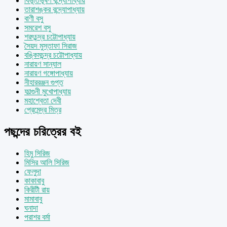
বিভূতিভূষণ বন্দ্যোপাধ্যায়
তারাশঙ্কর বন্দ্যোপাধ্যায়
বাণী বসু
সমরেশ বসু
শরৎচন্দ্র চট্টোপাধ্যায়
সৈয়দ মুস্তাফা সিরাজ
বঙ্কিমচন্দ্র চট্টোপাধ্যায়
নারায়ণ সান্যাল
নারায়ণ গঙ্গোপাধ্যায়
নীহাররঞ্জন গুপ্ত
ফাল্গুনী মুখোপাধ্যায়
মহাশ্বেতা দেবী
প্রেমেন্দ্র মিত্র
পছন্দের চরিত্রের বই
হিমু সিরিজ
মিসির আলি সিরিজ
ফেলুদা
কাকাবাবু
কিরীটী রায়
মামাবাবু
ঘনাদা
পরাশর বর্মা