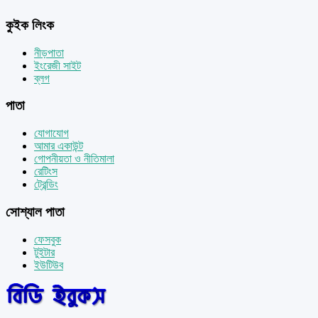
কুইক লিংক
নীড়পাতা
ইংরেজী সাইট
ব্লগ
পাতা
যোগাযোগ
আমার একাউন্ট
গোপনীয়তা ও নীতিমালা
রেটিংস
ট্রেন্ডিং
সোশ্যাল পাতা
ফেসবুক
টুইটার
ইউটিউব