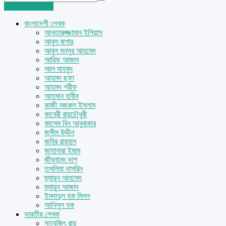
Login
Sign Up
বাংলাদেশী লেখক
আখতারুজ্জামান ইলিয়াস
আবুল বাশার
আবুল মনসুর আহমেদ
আরিফ আজাদ
আল মাহমুদ
আহমদ ছফা
আহমদ শরীফ
আহসান হাবীব
কাজী নজরুল ইসলাম
কাবেরী রায়চৌধুরী
কাসেম বিন আবুবাকার
জসীম উদ্দীন
জহির রায়হান
জাহানারা ইমাম
জীবনানন্দ দাশ
তসলিমা নাসরিন
হুমায়ূন আহমেদ
হুমায়ুন আজাদ
ইমদাদুল হক মিলন
আনিসুল হক
ভারতীয় লেখক
সত্যজিৎ রায়