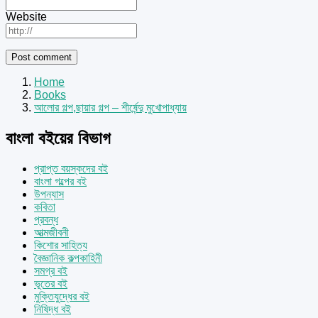
Website
Home
Books
আলোর গল্প,ছায়ার গল্প – শীর্ষেন্দু মুখোপাধ্যায়
বাংলা বইয়ের বিভাগ
প্রাপ্ত বয়স্কদের বই
বাংলা গল্পের বই
উপন্যাস
কবিতা
প্রবন্ধ
আত্মজীবনী
কিশোর সাহিত্য
বৈজ্ঞানিক কল্পকাহিনী
সমগ্র বই
ভূতের বই
মুক্তিযুদ্ধের বই
নিষিদ্ধ বই