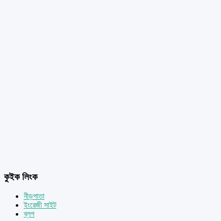
কুইক লিংক
নীড়পাতা
ইংরেজী সাইট
ব্লগ