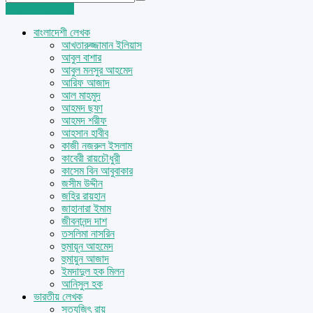
Login
Sign Up
বাংলাদেশী লেখক
আখতারুজ্জামান ইলিয়াস
আবুল বাশার
আবুল মনসুর আহমেদ
আরিফ আজাদ
আল মাহমুদ
আহমদ ছফা
আহমদ শরীফ
আহসান হাবীব
কাজী নজরুল ইসলাম
কাবেরী রায়চৌধুরী
কাসেম বিন আবুবাকার
জসীম উদ্দীন
জহির রায়হান
জাহানারা ইমাম
জীবনানন্দ দাশ
তসলিমা নাসরিন
হুমায়ূন আহমেদ
হুমায়ুন আজাদ
ইমদাদুল হক মিলন
আনিসুল হক
ভারতীয় লেখক
সত্যজিৎ রায়