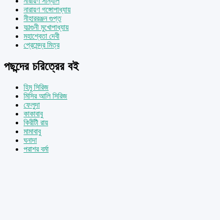
নারায়ণ সান্যাল
নারায়ণ গঙ্গোপাধ্যায়
নীহাররঞ্জন গুপ্ত
ফাল্গুনী মুখোপাধ্যায়
মহাশ্বেতা দেবী
প্রেমেন্দ্র মিত্র
পছন্দের চরিত্রের বই
হিমু সিরিজ
মিসির আলি সিরিজ
ফেলুদা
কাকাবাবু
কিরীটী রায়
মামাবাবু
ঘনাদা
পরাশর বর্মা