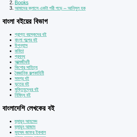
Books
আমাদের ক্লাসে একটা পরী পড়ে – আনিসুল হক
বাংলা বইয়ের বিভাগ
প্রাপ্ত বয়স্কদের বই
বাংলা গল্পের বই
উপন্যাস
কবিতা
প্রবন্ধ
আত্মজীবনী
কিশোর সাহিত্য
বৈজ্ঞানিক কল্পকাহিনী
সমগ্র বই
ভূতের বই
মুক্তিযুদ্ধের বই
নিষিদ্ধ বই
বাংলাদেশি লেখকের বই
হুমায়ূন আহমেদ
হুমায়ুন আজাদ
মুহম্মদ জাফর ইকবাল