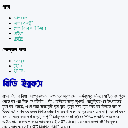
পাতা
যোগাযোগ
আমার একাউন্ট
গোপনীয়তা ও নীতিমালা
রেটিংস
ট্রেন্ডিং
সোশ্যাল পাতা
ফেসবুক
টুইটার
ইউটিউব
বাংলা বই এর বিশাল সংগ্রহশালায় আপনাকে স্বাগতম। কর্মব্যস্ত জীবনে সাহিত্যরস খুঁজে
পেতে বই এর বিকল্প অপরিসীম। বই প্রেমিদের জন্য সুখবর!! প্রযুক্তির এই উৎকর্ষতার
যুগে বই পড়তে, এখন আর লাইব্রেরী ঘুরে ঘুরে প্রচুর সময় ব্যয় করে বই কিনতে হবে না
কিংবা বই সংগ্রহের জন্য বিশাল জায়গা ও রক্ষণাবেক্ষণের প্রয়োজন হবে না। কোনো রকম
অর্থ ও সময় ব্যয় করা ছাড়া, সম্পূর্ণ বিনামূল্যে বাংলা বইয়ের পিডিএফ ভার্সন পড়তে ও
ডাউনলোড করতে পারবেন আমাদের এই সাইট থেকে। যে কোন বাংলা বই বিনামূল্যে
পেতে আমাদের এই সাইটি নিয়মিত ভিজিট করুন।