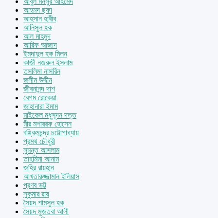
আবুল মনসুর আহমেদ
আহমদ ছফা
আহসান হাবীব
আনিসুল হক
আল মাহমুদ
আরিফ আজাদ
ইমদাদুল হক মিলন
কাজী নজরুল ইসলাম
তসলিমা নাসরিন
জসীম উদ্দীন
জীবনানন্দ দাশ
বেগম রোকেয়া
জাহানারা ইমাম
মাইকেল মধুসূদন দত্ত
মীর মশাররফ হোসেন
বঙ্কিমচন্দ্র চট্টোপাধ্যায়
প্রমথ চৌধুরী
সুমন্ত আসলাম
তাহমিমা আনাম
জহির রায়হান
আখতারুজ্জামান ইলিয়াস
প্রণব ভট্ট
সুকুমার রায়
সৈয়দ শামসুল হক
সৈয়দ মুজতবা আলী