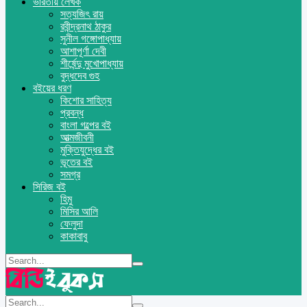
ভারতীয় লেখক
সত্যজিৎ রায়
রবীন্দ্রনাথ ঠাকুর
সুনীল গঙ্গোপাধ্যায়
আশাপূর্ণা দেবী
শীর্ষেন্দু মুখোপাধ্যায়
বুদ্ধদেব গুহ
বইয়ের ধরণ
কিশোর সাহিত্য
প্রবন্ধ
বাংলা গল্পের বই
আত্মজীবনী
মুক্তিযুদ্ধের বই
ভূতের বই
সমগ্র
সিরিজ বই
হিমু
মিসির আলি
ফেলুদা
কাকাবাবু