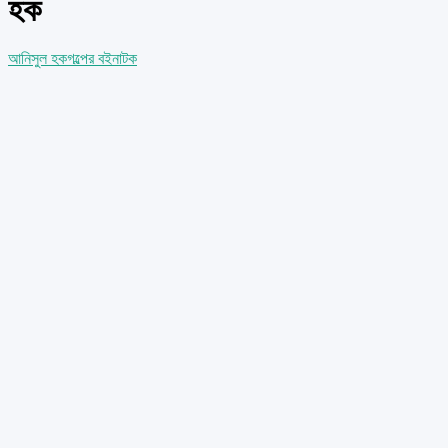
হক
আনিসুল হক
গল্পের বই
নাটক