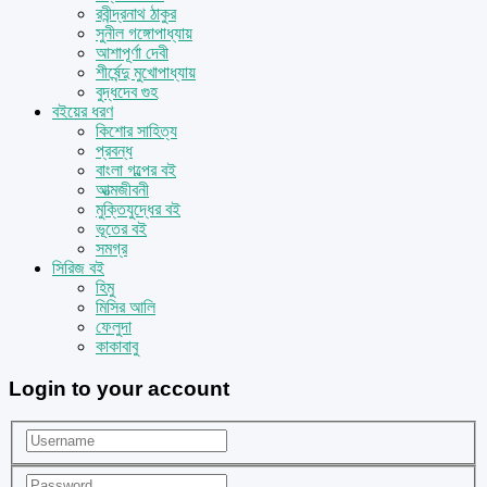
রবীন্দ্রনাথ ঠাকুর
সুনীল গঙ্গোপাধ্যায়
আশাপূর্ণা দেবী
শীর্ষেন্দু মুখোপাধ্যায়
বুদ্ধদেব গুহ
বইয়ের ধরণ
কিশোর সাহিত্য
প্রবন্ধ
বাংলা গল্পের বই
আত্মজীবনী
মুক্তিযুদ্ধের বই
ভূতের বই
সমগ্র
সিরিজ বই
হিমু
মিসির আলি
ফেলুদা
কাকাবাবু
Login to your account