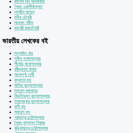
কাসেম বিন আবুবাকার
সৈয়দ ওয়ালীউল্লাহ
নাসরীন জাহান
মুনীর চৌধুরী
আহমদ শরীফ
কাবেরী রায়চৌধুরী
ভারতীয় লেখকের বই
সত্যজিৎ রায়
সুনীল গঙ্গোপাধ্যায়
শীর্ষেন্দু মুখোপাধ্যায়
রবীন্দ্রনাথ ঠাকুর
আশাপূর্ণা দেবী
বুদ্ধদেব গুহ
মানিক বন্দ্যোপাধ্যায়
সমরেশ মজুমদার
বিভূতিভূষণ বন্দ্যোপাধ্যায়
তারাশঙ্কর বন্দ্যোপাধ্যায়
বাণী বসু
সমরেশ বসু
শরৎচন্দ্র চট্টোপাধ্যায়
সৈয়দ মুস্তাফা সিরাজ
বঙ্কিমচন্দ্র চট্টোপাধ্যায়