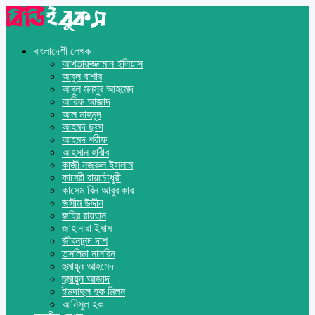
বাংলাদেশী লেখক
আখতারুজ্জামান ইলিয়াস
আবুল বাশার
আবুল মনসুর আহমেদ
আরিফ আজাদ
আল মাহমুদ
আহমদ ছফা
আহমদ শরীফ
আহসান হাবীব
কাজী নজরুল ইসলাম
কাবেরী রায়চৌধুরী
কাসেম বিন আবুবাকার
জসীম উদ্দীন
জহির রায়হান
জাহানারা ইমাম
জীবনানন্দ দাশ
তসলিমা নাসরিন
হুমায়ূন আহমেদ
হুমায়ুন আজাদ
ইমদাদুল হক মিলন
আনিসুল হক