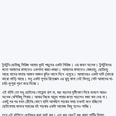
টুনটুনি-ছোটাচ্চু সিরিজ আমার খুবই পছন্দের একটা সিরিজ। এর কারণ অনেক। টুনটুনিদের
মতো আমাদের বাসাতেও একগাদা বাচ্চা-কাচ্চা। আমাদের বাসাতেও মেজচাচু, ছোটচাচু
আছে যাদের মাথায় আজব আজব বুদ্ধি আসে দিনে -দুপুরে। আমাদেরও একটা দাদি (কারো
কারো নানি) আছে। শুধু একটা সুপার রিফ্লেক্স এর ঝুমু খালা নেই কিন্তু সেটা আমাদের মা-
চাচি-ফুপুরা পূরণ করে দিচ্ছে।
এই বইটা তো শুধু ছোটদের গোয়েন্দা গল্প না, বরং বড়দের দৃষ্টিকোণ দিয়ে ভাবলে আরও
অনেক বেশিকিছু শিখায়। আবার নিছক আনন্দ পাবার জন্য পড়লেও মজা কম দেয় না।
একটু পর পর যখন ঠোঁটের কোণে হাসি আসছিল পড়বার সময় তখনই মনে হচ্ছিলো
ছোটবেলায় জাফর স্যারের বই পড়বার একটা আমেজ কিছু হলেও পাচ্ছি।
তবে এই বইটাতে ছোটাচ্চুর কথা খুবই কম। এত কম কেন? বরং বাচ্চা পার্টির বিশাল