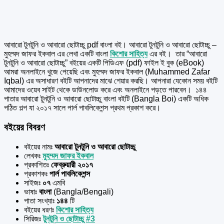
আবারো টুনটুনি ও আবারো ছোটাচ্চু pdf বাংলা বই। আবারো টুনটুনি ও আবারো ছোটাচ্চু –
মুহম্মদ জাফর ইকবাল এর
লেখা একটি বাংলা
কিশোর সাহিত্য
এর বই।
তার “আবারো
টুনটুনি ও আবারো ছোটাচ্চু” বইয়ের একটি পিডিএফ (pdf) ফাইল ই বুক (eBook)
আমরা অনলাইনে খুজে পেয়েছি এবং মুহম্মদ জাফর ইকবাল (Muhammed Zafar
Iqbal) এর অসাধারণ বইটি আপনাদের মাঝে শেয়ার করছি। আপনারা যেকোন সময় বইটি
আমাদের ওয়েব সাইট থেকে ডাউনলোড করে এবং অনলাইনে পড়তে পারবেন। ১৪৪
পাতার আবারো টুনটুনি ও আবারো ছোটাচ্চু বাংলা বইটি (Bangla Boi) একটি অধিক
পঠিত গল্প যা ২০১৭ সালে পার্ল পাবলিকেশন্স প্রথম প্রকাশ করে।
বইয়ের বিবরণ
বইয়ের নামঃ
আবারো টুনটুনি ও আবারো ছোটাচ্চু
লেখকঃ
মুহম্মদ জাফর ইকবাল
প্রকাশিতঃ
ফেব্রুয়ারী ২০১৭
প্রকাশকঃ
পার্ল পাবলিকেশন্স
সাইজঃ
০৭
এমবি
ভাষাঃ
বাংলা
(Bangla/Bengali)
পাতা সংখ্যাঃ
১৪৪
টি
বইয়ের ধরণঃ
কিশোর সাহিত্য
সিরিজঃ
টুনটুনি ও ছোটাচ্চু #3