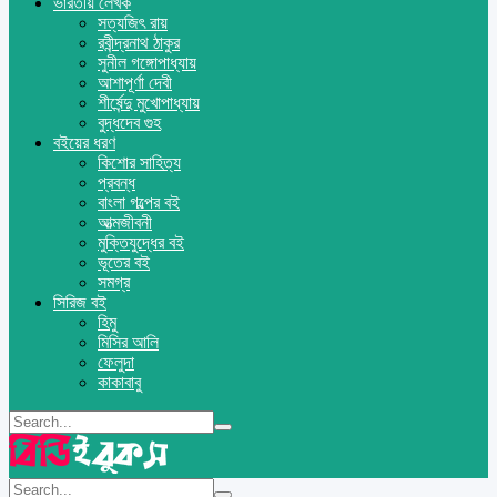
ভারতীয় লেখক
সত্যজিৎ রায়
রবীন্দ্রনাথ ঠাকুর
সুনীল গঙ্গোপাধ্যায়
আশাপূর্ণা দেবী
শীর্ষেন্দু মুখোপাধ্যায়
বুদ্ধদেব গুহ
বইয়ের ধরণ
কিশোর সাহিত্য
প্রবন্ধ
বাংলা গল্পের বই
আত্মজীবনী
মুক্তিযুদ্ধের বই
ভূতের বই
সমগ্র
সিরিজ বই
হিমু
মিসির আলি
ফেলুদা
কাকাবাবু