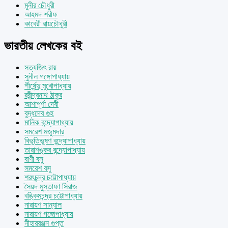
মুনীর চৌধুরী
আহমদ শরীফ
কাবেরী রায়চৌধুরী
ভারতীয় লেখকের বই
সত্যজিৎ রায়
সুনীল গঙ্গোপাধ্যায়
শীর্ষেন্দু মুখোপাধ্যায়
রবীন্দ্রনাথ ঠাকুর
আশাপূর্ণা দেবী
বুদ্ধদেব গুহ
মানিক বন্দ্যোপাধ্যায়
সমরেশ মজুমদার
বিভূতিভূষণ বন্দ্যোপাধ্যায়
তারাশঙ্কর বন্দ্যোপাধ্যায়
বাণী বসু
সমরেশ বসু
শরৎচন্দ্র চট্টোপাধ্যায়
সৈয়দ মুস্তাফা সিরাজ
বঙ্কিমচন্দ্র চট্টোপাধ্যায়
নারায়ণ সান্যাল
নারায়ণ গঙ্গোপাধ্যায়
নীহাররঞ্জন গুপ্ত