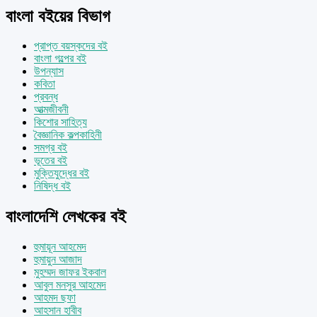
বাংলা বইয়ের বিভাগ
প্রাপ্ত বয়স্কদের বই
বাংলা গল্পের বই
উপন্যাস
কবিতা
প্রবন্ধ
আত্মজীবনী
কিশোর সাহিত্য
বৈজ্ঞানিক কল্পকাহিনী
সমগ্র বই
ভূতের বই
মুক্তিযুদ্ধের বই
নিষিদ্ধ বই
বাংলাদেশি লেখকের বই
হুমায়ূন আহমেদ
হুমায়ুন আজাদ
মুহম্মদ জাফর ইকবাল
আবুল মনসুর আহমেদ
আহমদ ছফা
আহসান হাবীব