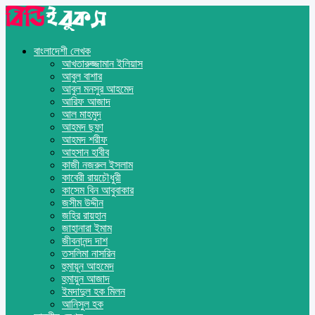
বাংলাদেশী লেখক
আখতারুজ্জামান ইলিয়াস
আবুল বাশার
আবুল মনসুর আহমেদ
আরিফ আজাদ
আল মাহমুদ
আহমদ ছফা
আহমদ শরীফ
আহসান হাবীব
কাজী নজরুল ইসলাম
কাবেরী রায়চৌধুরী
কাসেম বিন আবুবাকার
জসীম উদ্দীন
জহির রায়হান
জাহানারা ইমাম
জীবনানন্দ দাশ
তসলিমা নাসরিন
হুমায়ূন আহমেদ
হুমায়ুন আজাদ
ইমদাদুল হক মিলন
আনিসুল হক