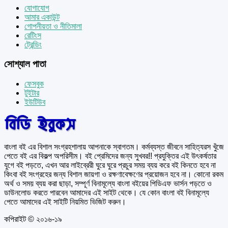
যোগাযোগ
আমার একাউন্ট
গোপনীয়তা ও নীতিমালা
রেটিংস
ট্রেন্ডিং
সোশ্যাল পাতা
ফেসবুক
টুইটার
ইউটিউব
বাংলা বই এর বিশাল সংগ্রহশালায় আপনাকে স্বাগতম। কর্মব্যস্ত জীবনে সাহিত্যরস খুঁজে
পেতে বই এর বিকল্প অপরিসীম। বই প্রেমিদের জন্য সুখবর!! প্রযুক্তির এই উৎকর্ষতার
যুগে বই পড়তে, এখন আর লাইব্রেরী ঘুরে ঘুরে প্রচুর সময় ব্যয় করে বই কিনতে হবে না
কিংবা বই সংগ্রহের জন্য বিশাল জায়গা ও রক্ষণাবেক্ষণের প্রয়োজন হবে না। কোনো রকম
অর্থ ও সময় ব্যয় করা ছাড়া, সম্পূর্ণ বিনামূল্যে বাংলা বইয়ের পিডিএফ ভার্সন পড়তে ও
ডাউনলোড করতে পারবেন আমাদের এই সাইট থেকে। যে কোন বাংলা বই বিনামূল্যে
পেতে আমাদের এই সাইটি নিয়মিত ভিজিট করুন।
কপিরাইট © ২০১৬-১৯