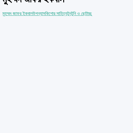
মুহম্মদ জাফর ইকবাল
উপন্যাস
কিশোর সাহিত্য
টুনটুনি ও ছোটাচ্চু