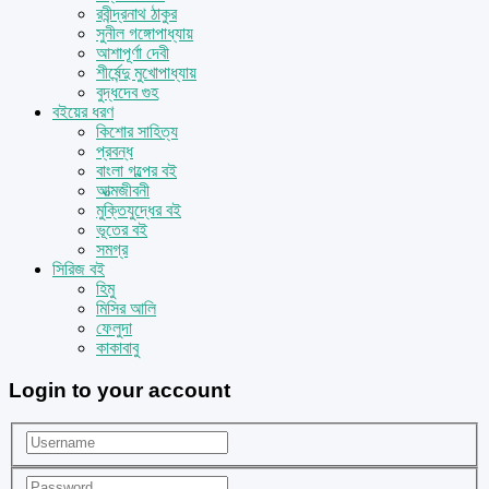
রবীন্দ্রনাথ ঠাকুর
সুনীল গঙ্গোপাধ্যায়
আশাপূর্ণা দেবী
শীর্ষেন্দু মুখোপাধ্যায়
বুদ্ধদেব গুহ
বইয়ের ধরণ
কিশোর সাহিত্য
প্রবন্ধ
বাংলা গল্পের বই
আত্মজীবনী
মুক্তিযুদ্ধের বই
ভূতের বই
সমগ্র
সিরিজ বই
হিমু
মিসির আলি
ফেলুদা
কাকাবাবু
Login to your account