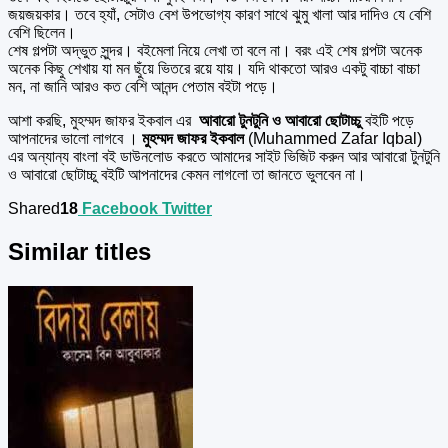
জয়জয়কার। তবে হ্যাঁ, সেটাও বেশ উপভোগ্য কারণ সাথে ঝুমু খালা আর দাদিও যে বেশি
বেশি ছিলেন।
শেষ গল্পটা অদ্ভুত সুন্দর। বইমেলা নিয়ে লেখা তা বলে না। বরং এই শেষ গল্পটা অনেক
অনেক কিছু শেখায় যা মন ছুঁয়ে ভিতরে রয়ে যায়। যদি থাকতো আরও একটু বাচ্চা বাচ্চা
মন, না জানি আরও কত বেশি আনন্দ পেতাম বইটা পড়ে।
আশা করছি, মুহম্মদ জাফর ইকবাল এর
আবারো টুনটুনি ও আবারো ছোটাচ্চু
বইটি পড়ে
আপনাদের ভালো লাগবে ।
মুহম্মদ জাফর ইকবাল
(Muhammed Zafar Iqbal)
এর অন্যান্য বাংলা বই ডাউনলোড করতে আমাদের সাইট ভিজিট করুন আর আবারো টুনটুনি
ও আবারো ছোটাচ্চু বইটি আপনাদের কেমন লাগলো তা জানতে ভুলবেন না।
Shared
18
Facebook
Twitter
Similar titles