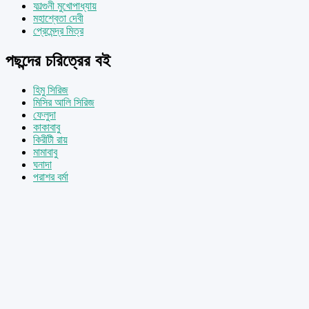
ফাল্গুনী মুখোপাধ্যায়
মহাশ্বেতা দেবী
প্রেমেন্দ্র মিত্র
পছন্দের চরিত্রের বই
হিমু সিরিজ
মিসির আলি সিরিজ
ফেলুদা
কাকাবাবু
কিরীটী রায়
মামাবাবু
ঘনাদা
পরাশর বর্মা