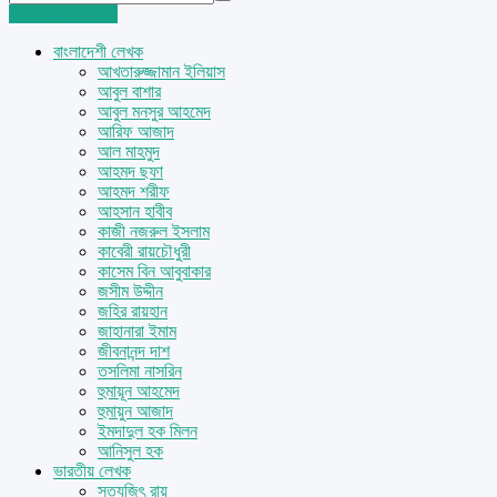
Login
Sign Up
বাংলাদেশী লেখক
আখতারুজ্জামান ইলিয়াস
আবুল বাশার
আবুল মনসুর আহমেদ
আরিফ আজাদ
আল মাহমুদ
আহমদ ছফা
আহমদ শরীফ
আহসান হাবীব
কাজী নজরুল ইসলাম
কাবেরী রায়চৌধুরী
কাসেম বিন আবুবাকার
জসীম উদ্দীন
জহির রায়হান
জাহানারা ইমাম
জীবনানন্দ দাশ
তসলিমা নাসরিন
হুমায়ূন আহমেদ
হুমায়ুন আজাদ
ইমদাদুল হক মিলন
আনিসুল হক
ভারতীয় লেখক
সত্যজিৎ রায়