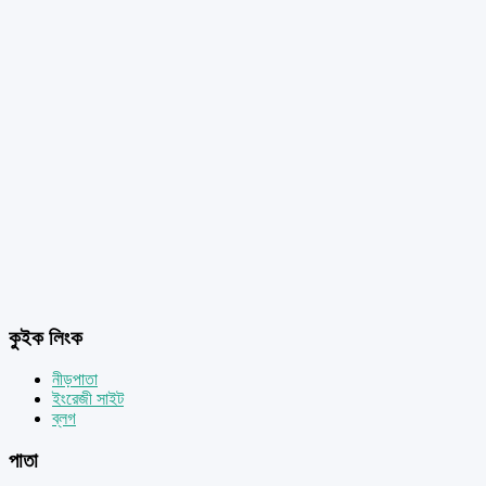
কুইক লিংক
নীড়পাতা
ইংরেজী সাইট
ব্লগ
পাতা