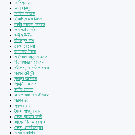
আনিসুল হক
আল মাহমুদ
আরিফ আজাদ
ইমদাদুল হক মিলন
কাজী নজরুল ইসলাম
তসলিমা নাসরিন
জসীম উদ্দীন
জীবনানন্দ দাশ
বেগম রোকেয়া
জাহানারা ইমাম
মাইকেল মধুসূদন দত্ত
মীর মশাররফ হোসেন
বঙ্কিমচন্দ্র চট্টোপাধ্যায়
প্রমথ চৌধুরী
সুমন্ত আসলাম
তাহমিমা আনাম
জহির রায়হান
আখতারুজ্জামান ইলিয়াস
প্রণব ভট্ট
সুকুমার রায়
সৈয়দ শামসুল হক
সৈয়দ মুজতবা আলী
কাসেম বিন আবুবাকার
সৈয়দ ওয়ালীউল্লাহ
নাসরীন জাহান