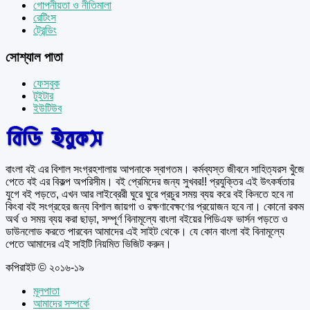
গোপনীয়তা ও নীতিমালা
রেটিংস
ট্রেন্ডিং
সোশ্যাল পাতা
ফেসবুক
টুইটার
ইউটিউব
বাংলা বই এর বিশাল সংগ্রহশালায় আপনাকে স্বাগতম। কর্মব্যস্ত জীবনে সাহিত্যরস খুঁজে
পেতে বই এর বিকল্প অপরিসীম। বই প্রেমিদের জন্য সুখবর!! প্রযুক্তির এই উৎকর্ষতার
যুগে বই পড়তে, এখন আর লাইব্রেরী ঘুরে ঘুরে প্রচুর সময় ব্যয় করে বই কিনতে হবে না
কিংবা বই সংগ্রহের জন্য বিশাল জায়গা ও রক্ষণাবেক্ষণের প্রয়োজন হবে না। কোনো রকম
অর্থ ও সময় ব্যয় করা ছাড়া, সম্পূর্ণ বিনামূল্যে বাংলা বইয়ের পিডিএফ ভার্সন পড়তে ও
ডাউনলোড করতে পারবেন আমাদের এই সাইট থেকে। যে কোন বাংলা বই বিনামূল্যে
পেতে আমাদের এই সাইটি নিয়মিত ভিজিট করুন।
কপিরাইট © ২০১৬-১৯
মূলপাতা
আমাদের সম্পর্কে