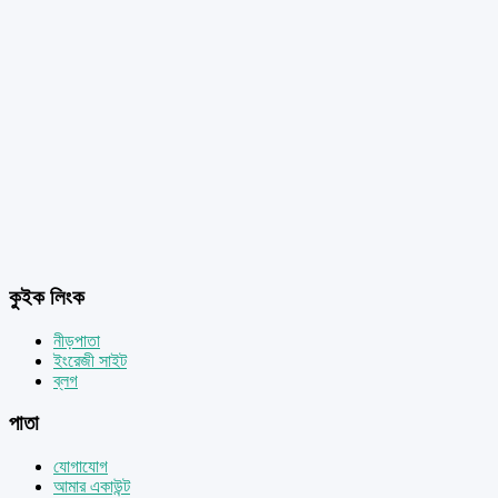
কুইক লিংক
নীড়পাতা
ইংরেজী সাইট
ব্লগ
পাতা
যোগাযোগ
আমার একাউন্ট