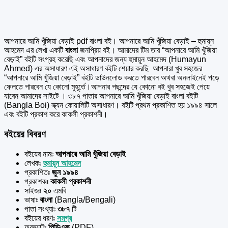
আপনারে আমি খুঁজিয়া বেড়াই pdf বাংলা বই। আপনারে আমি খুঁজিয়া বেড়াই – হুমায়ূন
আহমেদ এর
লেখা একটি
বাংলা
জনপ্রিয় বই। আমাদের টিম তার “আপনারে আমি খুঁজিয়া
বেড়াই” বইটি সংগ্রহ করেছি এবং আপনাদের জন্য হুমায়ূন আহমেদ (Humayun
Ahmed) এর অসাধারণ এই অসাধারণ বইটি শেয়ার করছি আপনারা খুব সহজের
“আপনারে আমি খুঁজিয়া বেড়াই” বইটি ডাউনলোড করতে পারবেন অথবা অনলাইনেই পড়ে
ফেলতে পারবেন যে কোনো মুহূর্তে।আপনার পছন্দের যে কোনো বই খুব সহজেই পেয়ে
যাবেন আমাদের সাইটে । ৩৮৭ পাতার আপনারে আমি খুঁজিয়া বেড়াই বাংলা বইটি
(Bangla Boi) স্ক্যন কোয়ালিটি অসাধারণ। বইটি প্রথম প্রকাশিত হয় ১৯৯৪ সালে
এবং বইটি প্রকাশ করে কাকলী প্রকাশনী।
বইয়ের বিবরণ
বইয়ের নামঃ
আপনারে আমি খুঁজিয়া বেড়াই
লেখকঃ
হুমায়ূন আহমেদ
প্রকাশিতঃ
জুন ১৯৯৪
প্রকাশকঃ
কাকলী প্রকাশনী
সাইজঃ
২০
এমবি
ভাষাঃ
বাংলা
(Bangla/Bengali)
পাতা সংখ্যাঃ
৩৮৭
টি
বইয়ের ধরণঃ
সমগ্র
ফরম্যাটঃ
পিডিএফ
(PDF)