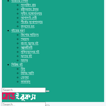
ভারতীয় লেখক
সত্যজিৎ রায়
রবীন্দ্রনাথ ঠাকুর
সুনীল গঙ্গোপাধ্যায়
আশাপূর্ণা দেবী
শীর্ষেন্দু মুখোপাধ্যায়
বুদ্ধদেব গুহ
বইয়ের ধরণ
কিশোর সাহিত্য
প্রবন্ধ
বাংলা গল্পের বই
আত্মজীবনী
মুক্তিযুদ্ধের বই
ভূতের বই
সমগ্র
সিরিজ বই
হিমু
মিসির আলি
ফেলুদা
কাকাবাবু