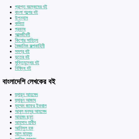
প্রাপ্ত বয়স্কদের বই
বাংলা গল্পের বই
উপন্যাস
কবিতা
প্রবন্ধ
আত্মজীবনী
কিশোর সাহিত্য
বৈজ্ঞানিক কল্পকাহিনী
সমগ্র বই
ভূতের বই
মুক্তিযুদ্ধের বই
নিষিদ্ধ বই
বাংলাদেশি লেখকের বই
হুমায়ূন আহমেদ
হুমায়ুন আজাদ
মুহম্মদ জাফর ইকবাল
আবুল মনসুর আহমেদ
আহমদ ছফা
আহসান হাবীব
আনিসুল হক
আল মাহমুদ