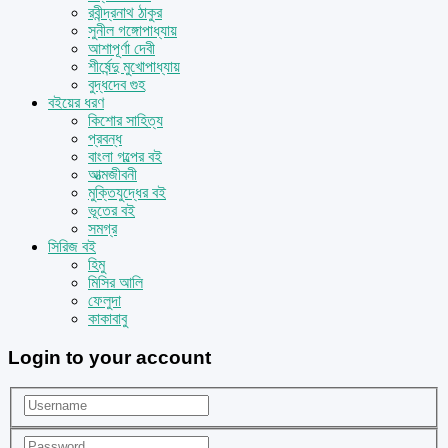
রবীন্দ্রনাথ ঠাকুর
সুনীল গঙ্গোপাধ্যায়
আশাপূর্ণা দেবী
শীর্ষেন্দু মুখোপাধ্যায়
বুদ্ধদেব গুহ
বইয়ের ধরণ
কিশোর সাহিত্য
প্রবন্ধ
বাংলা গল্পের বই
আত্মজীবনী
মুক্তিযুদ্ধের বই
ভূতের বই
সমগ্র
সিরিজ বই
হিমু
মিসির আলি
ফেলুদা
কাকাবাবু
Login to your account