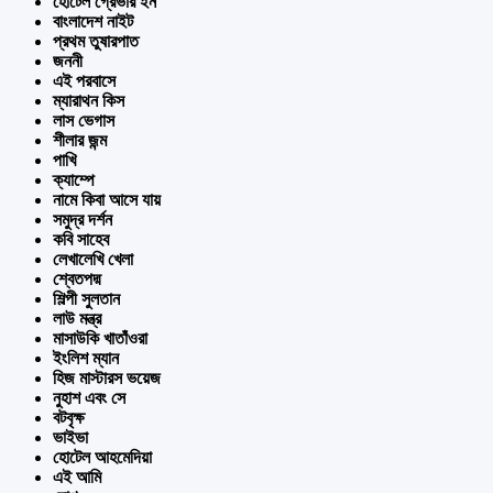
হোটেল গ্রেভার ইন
বাংলাদেশ নাইট
প্রথম তুষারপাত
জননী
এই পরবাসে
ম্যারাথন কিস
লাস ভেগাস
শীলার জন্ম
পাখি
ক্যাম্পে
নামে কিবা আসে যায়
সমুদ্র দর্শন
কবি সাহেব
লেখালেখি খেলা
শ্বেতপদ্ম
শিল্পী সুলতান
লাউ মন্ত্র
মাসাউকি খাতাঁওরা
ইংলিশ ম্যান
হিজ মাস্টারস ভয়েজ
নুহাশ এবং সে
বটবৃক্ষ
ভাইভা
হোটেল আহমেদিয়া
এই আমি