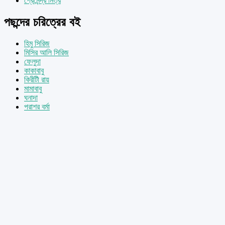
প্রেমেন্দ্র মিত্র
পছন্দের চরিত্রের বই
হিমু সিরিজ
মিসির আলি সিরিজ
ফেলুদা
কাকাবাবু
কিরীটী রায়
মামাবাবু
ঘনাদা
পরাশর বর্মা