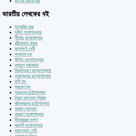
কাবেরী রায়চৌধুরী
ভারতীয় লেখকের বই
সত্যজিৎ রায়
সুনীল গঙ্গোপাধ্যায়
শীর্ষেন্দু মুখোপাধ্যায়
রবীন্দ্রনাথ ঠাকুর
আশাপূর্ণা দেবী
বুদ্ধদেব গুহ
মানিক বন্দ্যোপাধ্যায়
সমরেশ মজুমদার
বিভূতিভূষণ বন্দ্যোপাধ্যায়
তারাশঙ্কর বন্দ্যোপাধ্যায়
বাণী বসু
সমরেশ বসু
শরৎচন্দ্র চট্টোপাধ্যায়
সৈয়দ মুস্তাফা সিরাজ
বঙ্কিমচন্দ্র চট্টোপাধ্যায়
নারায়ণ সান্যাল
নারায়ণ গঙ্গোপাধ্যায়
নীহাররঞ্জন গুপ্ত
ফাল্গুনী মুখোপাধ্যায়
মহাশ্বেতা দেবী