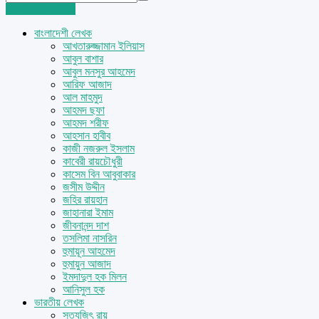
Login
Sign Up
বাংলাদেশী লেখক
আখতারুজ্জামান ইলিয়াস
আবুল বাশার
আবুল মনসুর আহমেদ
আরিফ আজাদ
আল মাহমুদ
আহমদ ছফা
আহমদ শরীফ
আহসান হাবীব
কাজী নজরুল ইসলাম
কাবেরী রায়চৌধুরী
কাসেম বিন আবুবাকার
জসীম উদ্দীন
জহির রায়হান
জাহানারা ইমাম
জীবনানন্দ দাশ
তসলিমা নাসরিন
হুমায়ূন আহমেদ
হুমায়ুন আজাদ
ইমদাদুল হক মিলন
আনিসুল হক
ভারতীয় লেখক
সত্যজিৎ রায়