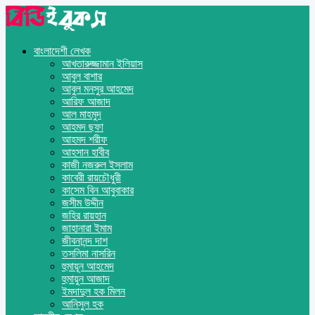
বাংলাদেশী লেখক
আখতারুজ্জামান ইলিয়াস
আবুল বাশার
আবুল মনসুর আহমেদ
আরিফ আজাদ
আল মাহমুদ
আহমদ ছফা
আহমদ শরীফ
আহসান হাবীব
কাজী নজরুল ইসলাম
কাবেরী রায়চৌধুরী
কাসেম বিন আবুবাকার
জসীম উদ্দীন
জহির রায়হান
জাহানারা ইমাম
জীবনানন্দ দাশ
তসলিমা নাসরিন
হুমায়ূন আহমেদ
হুমায়ুন আজাদ
ইমদাদুল হক মিলন
আনিসুল হক