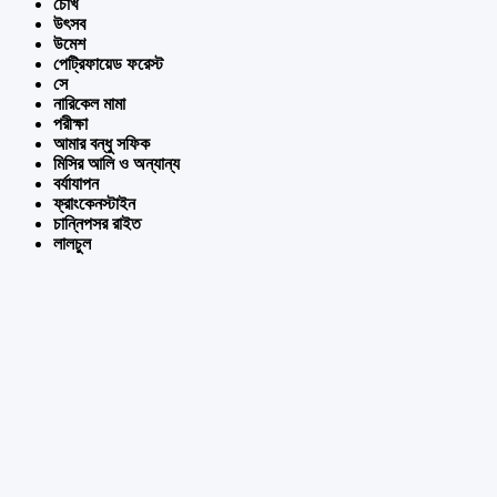
চোখ
উৎসব
উমেশ
পেট্রিফায়েড ফরেস্ট
সে
নারিকেল মামা
পরীক্ষা
আমার বন্ধু সফিক
মিসির আলি ও অন্যান্য
বর্যাযাপন
ফ্রাংকেনস্টাইন
চান্নিপসর রাইত
লালচুল