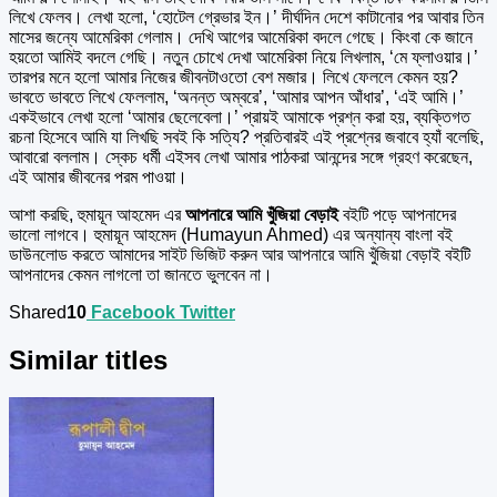
লিখে ফেলব। লেখা হলো, ‘হোটেল গ্রেভার ইন।’ দীর্ঘদিন দেশে কাটানোর পর আবার তিন
মাসের জন্যে আমেরিকা গেলাম। দেখি আগের আমেরিকা বদলে গেছে। কিংবা কে জানে
হয়তো আমিই বদলে গেছি। নতুন চোখে দেখা আমেরিকা নিয়ে লিখলাম, ‘মে ফ্লাওয়ার।’
তারপর মনে হলো আমার নিজের জীবনটাওতো বেশ মজার। লিখে ফেললে কেমন হয়?
ভাবতে ভাবতে লিখে ফেললাম, ‘অনন্ত অম্বরে’, ‘আমার আপন আঁধার’, ‘এই আমি।’
একইভাবে লেখা হলো ‘আমার ছেলেবেলা।’ প্রায়ই আমাকে প্রশ্ন করা হয়, ব্যক্তিগত
রচনা হিসেবে আমি যা লিখছি সবই কি সত্যি? প্রতিবারই এই প্রশ্নের জবাবে হ্যাঁ বলেছি,
আবারো বললাম। স্কেচ ধর্মী এইসব লেখা আমার পাঠকরা আনন্দের সঙ্গে গ্রহণ করেছেন,
এই আমার জীবনের পরম পাওয়া।
আশা করছি, হুমায়ূন আহমেদ এর
আপনারে আমি খুঁজিয়া বেড়াই
বইটি পড়ে আপনাদের
ভালো লাগবে। হুমায়ূন আহমেদ (Humayun Ahmed) এর অন্যান্য বাংলা বই
ডাউনলোড করতে আমাদের সাইট ভিজিট করুন আর আপনারে আমি খুঁজিয়া বেড়াই বইটি
আপনাদের কেমন লাগলো তা জানতে ভুলবেন না।
Shared
10
Facebook
Twitter
Similar titles