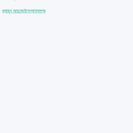
হুমায়ূন আহমেদ
উপন্যাস
সমগ্র