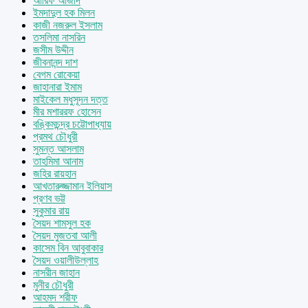
আরিফ আজাদ
ইমদাদুল হক মিলন
কাজী নজরুল ইসলাম
তসলিমা নাসরিন
জসীম উদ্দীন
জীবনানন্দ দাশ
বেগম রোকেয়া
জাহানারা ইমাম
মাইকেল মধুসূদন দত্ত
মীর মশাররফ হোসেন
বঙ্কিমচন্দ্র চট্টোপাধ্যায়
প্রমথ চৌধুরী
সুমন্ত আসলাম
তাহমিমা আনাম
জহির রায়হান
আখতারুজ্জামান ইলিয়াস
প্রণব ভট্ট
সুকুমার রায়
সৈয়দ শামসুল হক
সৈয়দ মুজতবা আলী
কাসেম বিন আবুবাকার
সৈয়দ ওয়ালীউল্লাহ
নাসরীন জাহান
মুনীর চৌধুরী
আহমদ শরীফ