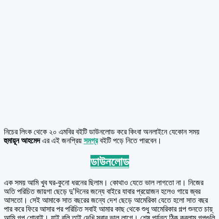
নিচের লিংক থেকে ২০ এমবির বইটি ডাউনলোড করে কিংবা অনলাইনে যেকোন সময়
হুমায়ূন আহমেদ
এর এই জনপ্রিয়
সমগ্র
বইটি পড়ে নিতে পারবেন।
ডাউনলোড
এক সময় আমি খুব ঘর-কুনো ধরনের ছিলাম। কোথাও যেতে ভাল লাগতো না। নিজের
অতি পরিচিত জায়গা ছেড়ে দু’দিনের জন্যে বাইরে যাবার প্রয়োজন হলেও গায়ে জ্বর
আসতো। সেই আমাকে সাত বছরের জন্যে দেশ ছেড়ে আমেরিকা যেতে হলো সাত বছর
পার করে ফিরে আসার পর পরিচিত সবাই আমার কাছ থেকে শুধু আমেরিকার গল্প শুনতে চায়্
আমি গল্প শোনাই। যাই বলি তাই দেখি সবার ভাল লাগে। শেষ পর্যন্ত ঠিক করলাম গল্পগুলি