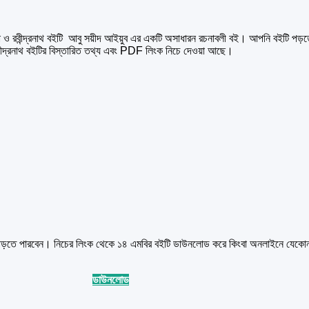
বীন্দ্রনাথ বইটি আবু সয়ীদ আইয়ুব এর একটি অসাধারন রচনাবলী বই। আপনি বইটি পড়
্দ্রনাথ বইটির বিস্তারিত তথ্য এবং PDF লিংক নিচে দেওয়া আছে।
বং পড়তে পারবেন। নিচের লিংক থেকে ১৪ এমবির বইটি ডাউনলোড করে কিংবা অনলাইনে যেকো
ডাউনলোড