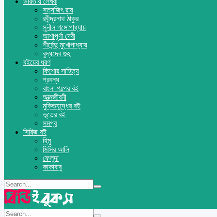
ভারতীয় লেখক
সত্যজিৎ রায়
রবীন্দ্রনাথ ঠাকুর
সুনীল গঙ্গোপাধ্যায়
আশাপূর্ণা দেবী
শীর্ষেন্দু মুখোপাধ্যায়
বুদ্ধদেব গুহ
বইয়ের ধরণ
কিশোর সাহিত্য
প্রবন্ধ
বাংলা গল্পের বই
আত্মজীবনী
মুক্তিযুদ্ধের বই
ভূতের বই
সমগ্র
সিরিজ বই
হিমু
মিসির আলি
ফেলুদা
কাকাবাবু