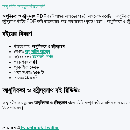
আবু সয়ীদ আইয়ুব
দর্শন
রচনাবলী
আধুনিকতা ও রবীন্দ্রনাথ
PDF বইটি আমরা আমাদের সাইটে আপলোড করেছি। আধুনিকতা ও র
রবীন্দ্রনাথ বইটির PDF কপি ডাউনলোড করে অফলাইনে পড়তে পারেন। আধুনিকতা ও রবীন
বইয়ের বিবরণ
বইয়ের নামঃ
আধুনিকতা ও রবীন্দ্রনাথ
লেখকঃ
আবু সয়ীদ আইয়ুব
বইয়ের ধরণঃ
রচনাবলী
,
দর্শন
প্রকাশকঃ
ভারবি
প্রকাশিতঃ
১৯৫৬
পাতা সংখ্যাঃ
২৫৬
টি
সাইজঃ
১৪
এমবি
আধুনিকতা ও রবীন্দ্রনাথ বই রিভিউঃ
আবু সয়ীদ আইয়ুব এর
আধুনিকতা ও রবীন্দ্রনাথ
বাংলা বইটি সম্পুর্ণ ফ্রীতে ডাউনলোড এ
নিতে পারবেন।
Shared
4
Facebook
Twitter