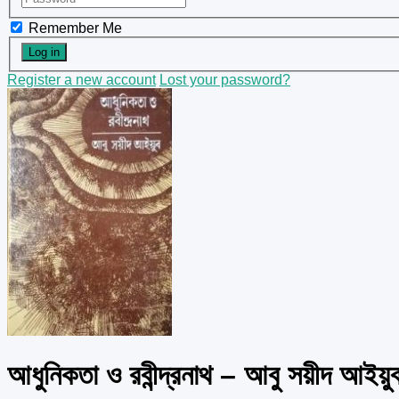
Remember Me
Register a new account
Lost your password?
আধুনিকতা ও রবীন্দ্রনাথ – আবু সয়ীদ আইয়ু