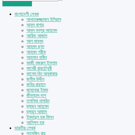
Login
Sign Up
বাংলাদেশী লেখক
আখতারুজ্জামান ইলিয়াস
আবুল বাশার
আবুল মনসুর আহমেদ
আরিফ আজাদ
আল মাহমুদ
আহমদ ছফা
আহমদ শরীফ
আহসান হাবীব
কাজী নজরুল ইসলাম
কাবেরী রায়চৌধুরী
কাসেম বিন আবুবাকার
জসীম উদ্দীন
জহির রায়হান
জাহানারা ইমাম
জীবনানন্দ দাশ
তসলিমা নাসরিন
হুমায়ূন আহমেদ
হুমায়ুন আজাদ
ইমদাদুল হক মিলন
আনিসুল হক
ভারতীয় লেখক
সত্যজিৎ রায়