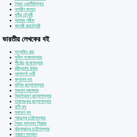
সৈয়দ ওয়ালীউল্লাহ
নাসরীন জাহান
মুনীর চৌধুরী
আহমদ শরীফ
কাবেরী রায়চৌধুরী
ভারতীয় লেখকের বই
সত্যজিৎ রায়
সুনীল গঙ্গোপাধ্যায়
শীর্ষেন্দু মুখোপাধ্যায়
রবীন্দ্রনাথ ঠাকুর
আশাপূর্ণা দেবী
বুদ্ধদেব গুহ
মানিক বন্দ্যোপাধ্যায়
সমরেশ মজুমদার
বিভূতিভূষণ বন্দ্যোপাধ্যায়
তারাশঙ্কর বন্দ্যোপাধ্যায়
বাণী বসু
সমরেশ বসু
শরৎচন্দ্র চট্টোপাধ্যায়
সৈয়দ মুস্তাফা সিরাজ
বঙ্কিমচন্দ্র চট্টোপাধ্যায়
নারায়ণ সান্যাল