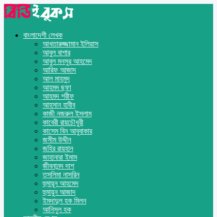
বাংলাদেশী লেখক
আখতারুজ্জামান ইলিয়াস
আবুল বাশার
আবুল মনসুর আহমেদ
আরিফ আজাদ
আল মাহমুদ
আহমদ ছফা
আহমদ শরীফ
আহসান হাবীব
কাজী নজরুল ইসলাম
কাবেরী রায়চৌধুরী
কাসেম বিন আবুবাকার
জসীম উদ্দীন
জহির রায়হান
জাহানারা ইমাম
জীবনানন্দ দাশ
তসলিমা নাসরিন
হুমায়ূন আহমেদ
হুমায়ুন আজাদ
ইমদাদুল হক মিলন
আনিসুল হক