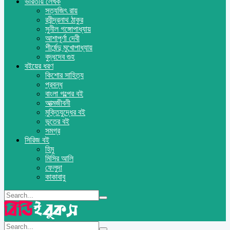
ভারতীয় লেখক
সত্যজিৎ রায়
রবীন্দ্রনাথ ঠাকুর
সুনীল গঙ্গোপাধ্যায়
আশাপূর্ণা দেবী
শীর্ষেন্দু মুখোপাধ্যায়
বুদ্ধদেব গুহ
বইয়ের ধরণ
কিশোর সাহিত্য
প্রবন্ধ
বাংলা গল্পের বই
আত্মজীবনী
মুক্তিযুদ্ধের বই
ভূতের বই
সমগ্র
সিরিজ বই
হিমু
মিসির আলি
ফেলুদা
কাকাবাবু