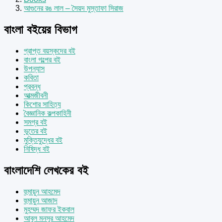
আগুনের রঙ লাল – সৈয়দ মুস্তাফা সিরাজ
বাংলা বইয়ের বিভাগ
প্রাপ্ত বয়স্কদের বই
বাংলা গল্পের বই
উপন্যাস
কবিতা
প্রবন্ধ
আত্মজীবনী
কিশোর সাহিত্য
বৈজ্ঞানিক কল্পকাহিনী
সমগ্র বই
ভূতের বই
মুক্তিযুদ্ধের বই
নিষিদ্ধ বই
বাংলাদেশি লেখকের বই
হুমায়ূন আহমেদ
হুমায়ুন আজাদ
মুহম্মদ জাফর ইকবাল
আবুল মনসুর আহমেদ