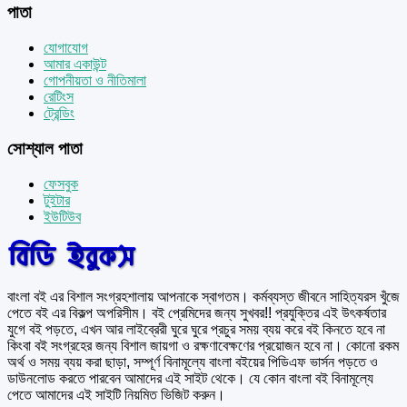
পাতা
যোগাযোগ
আমার একাউন্ট
গোপনীয়তা ও নীতিমালা
রেটিংস
ট্রেন্ডিং
সোশ্যাল পাতা
ফেসবুক
টুইটার
ইউটিউব
বাংলা বই এর বিশাল সংগ্রহশালায় আপনাকে স্বাগতম। কর্মব্যস্ত জীবনে সাহিত্যরস খুঁজে
পেতে বই এর বিকল্প অপরিসীম। বই প্রেমিদের জন্য সুখবর!! প্রযুক্তির এই উৎকর্ষতার
যুগে বই পড়তে, এখন আর লাইব্রেরী ঘুরে ঘুরে প্রচুর সময় ব্যয় করে বই কিনতে হবে না
কিংবা বই সংগ্রহের জন্য বিশাল জায়গা ও রক্ষণাবেক্ষণের প্রয়োজন হবে না। কোনো রকম
অর্থ ও সময় ব্যয় করা ছাড়া, সম্পূর্ণ বিনামূল্যে বাংলা বইয়ের পিডিএফ ভার্সন পড়তে ও
ডাউনলোড করতে পারবেন আমাদের এই সাইট থেকে। যে কোন বাংলা বই বিনামূল্যে
পেতে আমাদের এই সাইটি নিয়মিত ভিজিট করুন।