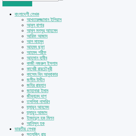
Login
Sign Up
বাংলাদেশী লেখক
আখতারুজ্জামান ইলিয়াস
আবুল বাশার
আবুল মনসুর আহমেদ
আরিফ আজাদ
আল মাহমুদ
আহমদ ছফা
আহমদ শরীফ
আহসান হাবীব
কাজী নজরুল ইসলাম
কাবেরী রায়চৌধুরী
কাসেম বিন আবুবাকার
জসীম উদ্দীন
জহির রায়হান
জাহানারা ইমাম
জীবনানন্দ দাশ
তসলিমা নাসরিন
হুমায়ূন আহমেদ
হুমায়ুন আজাদ
ইমদাদুল হক মিলন
আনিসুল হক
ভারতীয় লেখক
সত্যজিৎ রায়