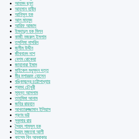
আহমদ ছফা
আহসান হাবীব
আনিসুল হক
আল মাহমুদ
আরিফ আজাদ
ইমদাদুল হক মিলন
কাজী নজরুল ইসলাম
তসলিমা নাসরিন
জসীম উদ্দীন
জীবনানন্দ দাশ
বেগম রোকেয়া
জাহানারা ইমাম
মাইকেল মধুসূদন দত্ত
মীর মশাররফ হোসেন
বঙ্কিমচন্দ্র চট্টোপাধ্যায়
প্রমথ চৌধুরী
সুমন্ত আসলাম
তাহমিমা আনাম
জহির রায়হান
আখতারুজ্জামান ইলিয়াস
প্রণব ভট্ট
সুকুমার রায়
সৈয়দ শামসুল হক
সৈয়দ মুজতবা আলী
কাসেম বিন আবুবাকার