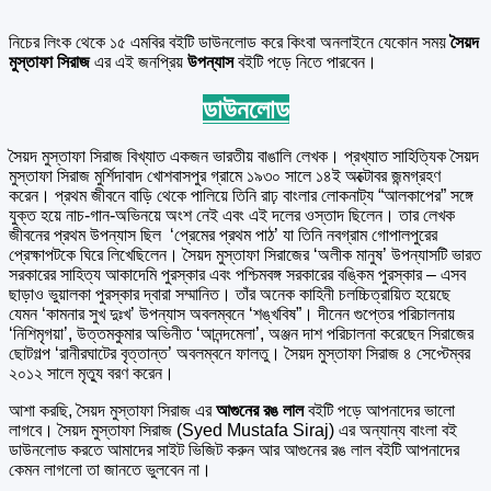
নিচের লিংক থেকে ১৫ এমবির বইটি ডাউনলোড করে কিংবা অনলাইনে যেকোন সময়
সৈয়দ
মুস্তাফা সিরাজ
এর এই জনপ্রিয়
উপন্যাস
বইটি পড়ে নিতে পারবেন।
ডাউনলোড
সৈয়দ মুস্তাফা সিরাজ বিখ্যাত একজন ভারতীয় বাঙালি লেখক। প্রখ্যাত সাহিত্যিক সৈয়দ
মুস্তাফা সিরাজ মুর্শিদাবাদ খোশবাসপুর গ্রামে ১৯৩০ সালে ১৪ই অক্টোবর জন্মগ্রহণ
করেন। প্রথম জীবনে বাড়ি থেকে পালিয়ে তিনি রাঢ় বাংলার লোকনাট্য “আলকাপের” সঙ্গে
যুক্ত হয়ে নাচ-গান-অভিনয়ে অংশ নেই এবং এই দলের ওস্তাদ ছিলেন। তার লেখক
জীবনের প্রথম উপন্যাস ছিল ‘প্রেমের প্রথম পাঠ’ যা তিনি নবগ্রাম গোপালপুরের
প্রেক্ষাপটকে ঘিরে লিখেছিলেন। সৈয়দ মুস্তাফা সিরাজের ‘অলীক মানুষ’ উপন্যাসটি ভারত
সরকারের সাহিত্য আকাদেমি পুরস্কার এবং পশ্চিমবঙ্গ সরকারের বঙ্কিম পুরস্কার – এসব
ছাড়াও ভুয়ালকা পুরস্কার দ্বারা সম্মানিত। তাঁর অনেক কাহিনী চলচ্চিত্রায়িত হয়েছে
যেমন ‘কামনার সুখ দুঃখ’ উপন্যাস অবলম্বনে ‘শঙ্খবিষ”। দীনেন গুপ্তের পরিচালনায়
‘নিশিমৃগয়া’, উত্তমকুমার অভিনীত ‘আনন্দমেলা’, অঞ্জন দাশ পরিচালনা করেছেন সিরাজের
ছোটগল্প ‘রানীরঘাটের বৃত্তান্ত’ অবলম্বনে ফালতু। সৈয়দ মুস্তাফা সিরাজ ৪ সেপ্টেম্বর
২০১২ সালে মৃত্যু বরণ করেন।
আশা করছি, সৈয়দ মুস্তাফা সিরাজ এর
আগুনের রঙ লাল
বইটি পড়ে আপনাদের ভালো
লাগবে। সৈয়দ মুস্তাফা সিরাজ (Syed Mustafa Siraj) এর অন্যান্য বাংলা বই
ডাউনলোড করতে আমাদের সাইট ভিজিট করুন আর আগুনের রঙ লাল বইটি আপনাদের
কেমন লাগলো তা জানতে ভুলবেন না।