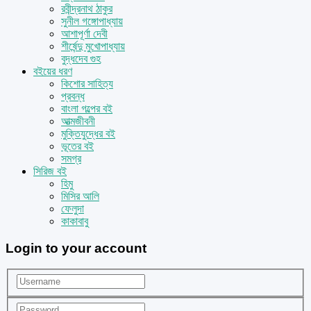
রবীন্দ্রনাথ ঠাকুর
সুনীল গঙ্গোপাধ্যায়
আশাপূর্ণা দেবী
শীর্ষেন্দু মুখোপাধ্যায়
বুদ্ধদেব গুহ
বইয়ের ধরণ
কিশোর সাহিত্য
প্রবন্ধ
বাংলা গল্পের বই
আত্মজীবনী
মুক্তিযুদ্ধের বই
ভূতের বই
সমগ্র
সিরিজ বই
হিমু
মিসির আলি
ফেলুদা
কাকাবাবু
Login to your account