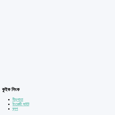
কুইক লিংক
নীড়পাতা
ইংরেজী সাইট
ব্লগ