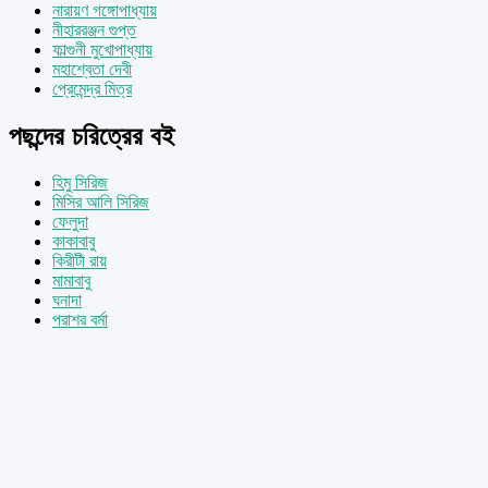
নারায়ণ গঙ্গোপাধ্যায়
নীহাররঞ্জন গুপ্ত
ফাল্গুনী মুখোপাধ্যায়
মহাশ্বেতা দেবী
প্রেমেন্দ্র মিত্র
পছন্দের চরিত্রের বই
হিমু সিরিজ
মিসির আলি সিরিজ
ফেলুদা
কাকাবাবু
কিরীটী রায়
মামাবাবু
ঘনাদা
পরাশর বর্মা