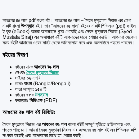
আগুনের রঙ লাল pdf বাংলা বই। আগুনের রঙ লাল – সৈয়দ মুস্তাফা সিরাজ এর
লেখা
একটি বাংলা
উপন্যাস
বই। তার “আগুনের রঙ লাল” বইয়ের একটি পিডিএফ (pdf) ফাইল
ই বুক (eBook) আমরা অনলাইনে খুজে পেয়েছি এবং সৈয়দ মুস্তাফা সিরাজ (Syed
Mustafa Siraj) এর অসাধারণ বইটি আপনাদের মাঝে শেয়ার করছি। আপনারা যেকোন
সময় বইটি আমাদের ওয়েব সাইট থেকে ডাউনলোড করে এবং অনলাইনে পড়তে পারবেন।
বইয়ের বিবরণ
বইয়ের নামঃ
আগুনের রঙ লাল
লেখকঃ
সৈয়দ মুস্তাফা সিরাজ
সাইজঃ
০৬
এমবি
ভাষাঃ
বাংলা
(Bangla/Bengali)
পাতা সংখ্যাঃ
১৫০
টি
বইয়ের ধরণঃ
উপন্যাস
ফরম্যাটঃ
পিডিএফ
(PDF)
আগুনের রঙ লাল বই রিভিউঃ
সৈয়দ মুস্তাফা সিরাজ এর
আগুনের রঙ লাল
বাংলা বইটি সম্পুর্ণ ফ্রীতে ডাউনলোড এবং
পড়তে পারবেন। আমরা সৈয়দ মুস্তাফা সিরাজ এর আগুনের রঙ লাল বই এর পিডিএফ কপি
সংগ্রহ করেছি এবং আপনাদের মাঝে তা শেয়ার করছি।