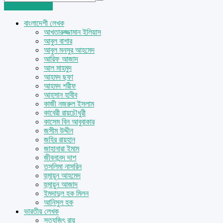
Login
Sign Up
বাংলাদেশী লেখক
আখতারুজ্জামান ইলিয়াস
আবুল বাশার
আবুল মনসুর আহমেদ
আরিফ আজাদ
আল মাহমুদ
আহমদ ছফা
আহমদ শরীফ
আহসান হাবীব
কাজী নজরুল ইসলাম
কাবেরী রায়চৌধুরী
কাসেম বিন আবুবাকার
জসীম উদ্দীন
জহির রায়হান
জাহানারা ইমাম
জীবনানন্দ দাশ
তসলিমা নাসরিন
হুমায়ূন আহমেদ
হুমায়ুন আজাদ
ইমদাদুল হক মিলন
আনিসুল হক
ভারতীয় লেখক
সত্যজিৎ রায়