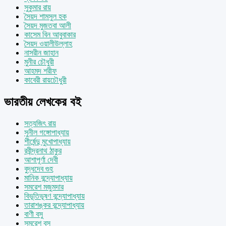
সুকুমার রায়
সৈয়দ শামসুল হক
সৈয়দ মুজতবা আলী
কাসেম বিন আবুবাকার
সৈয়দ ওয়ালীউল্লাহ
নাসরীন জাহান
মুনীর চৌধুরী
আহমদ শরীফ
কাবেরী রায়চৌধুরী
ভারতীয় লেখকের বই
সত্যজিৎ রায়
সুনীল গঙ্গোপাধ্যায়
শীর্ষেন্দু মুখোপাধ্যায়
রবীন্দ্রনাথ ঠাকুর
আশাপূর্ণা দেবী
বুদ্ধদেব গুহ
মানিক বন্দ্যোপাধ্যায়
সমরেশ মজুমদার
বিভূতিভূষণ বন্দ্যোপাধ্যায়
তারাশঙ্কর বন্দ্যোপাধ্যায়
বাণী বসু
সমরেশ বসু