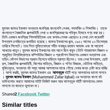
মুহম্মদ জাফর ইকবাল অন্যতম জনপ্রিয় বাংলদেশি লেখক, পদার্থবিদ ও শিক্ষাবিদ। তাকে
বাংলাদেশে বৈজ্ঞানিক কল্পকাহিনী লেখা ও জনপ্রিয়করণের পথিকৃৎ হিসাবে গণ্য করা হয়।
তিনি একজন জনপ্রিয় শিশুসাহিত্যিক এবং কলাম-লেখক এছাড়াও র লেখা বেশ কয়েকটি
উপন্যাস চলচ্চিত্রে রূপায়িত হয়েছে। জাফর ইকবালের জন্ম, ১৯৫২ সালের ২৩ ডিসেম্বর
তারিখে সিলেটে। তার পিতা মুক্তিযোদ্ধা শহীদ ফয়জুর রহমান আহমদ এবং মা আয়েশা
আখতার খাতুন। মুহম্মদ জাফর ইকবালের নাম আগে ছিল বাবুল।তিনি শাহজালাল বিজ্ঞান ও
প্রযুক্তি বিশ্ববিদ্যালয়ে কম্পিউটার বিজ্ঞান ও প্রকৌশল বিভাগের একজন অধ্যাপক এবং
তড়িৎ কৌশল বিভাগের প্রধান হিসেবে দায়িত্ব প্রাপ্ত ছিলেন। তার লেখা উপন্যাস, ছোট
গল্প, বৈজ্ঞানিক কল্পকাহিনী, কিশোর সাহিত্য, বিজ্ঞান ও গণিত বিষয়ক, ভৌতিক সাহিত্য,
মুক্তিযুদ্ধ, অন্যান্য বই সমূহ আমরা আপনাদের মাঝে পৌছে দেবার জন্য চেষ্টা করে যাচ্ছি
। আশা করছি, মুহম্মদ জাফর ইকবাল এর
আগন্তুক
বইটি পড়ে আপনাদের ভালো লাগবে
।
মুহম্মদ জাফর ইকবাল
(Muhammed Zafar Iqbal) এর অন্যান্য বাংলা বই
ডাউনলোড করতে আমাদের সাইট ভিজিট করুন আর আগন্তুক বইটি আপনাদের কেমন
লাগলো তা জানতে ভুলবেন না।
Shared
2
Facebook
Twitter
Similar titles