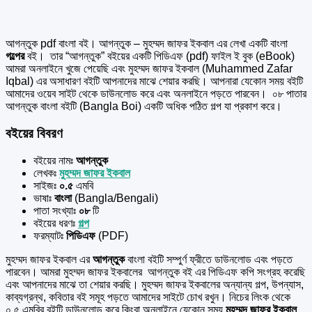
আগন্তুক pdf বাংলা বই। আগন্তুক – মুহম্মদ জাফর ইকবাল এর
লেখা একটি বাংলা
গল্পের
বই।
তার “আগন্তুক” বইয়ের একটি পিডিএফ (pdf) ফাইল ই বুক (eBook)
আমরা অনলাইনে খুজে পেয়েছি এবং মুহম্মদ জাফর ইকবাল (Muhammed Zafar
Iqbal) এর অসাধারণ বইটি আপনাদের মাঝে শেয়ার করছি। আপনারা যেকোন সময় বইটি
আমাদের ওয়েব সাইট থেকে ডাউনলোড করে এবং অনলাইনে পড়তে পারবেন। ০৮ পাতার
আগন্তুক বাংলা বইটি (Bangla Boi) একটি অধিক পঠিত গল্প যা প্রকাশ করে।
বইয়ের বিবরণ
বইয়ের নামঃ
আগন্তুক
লেখকঃ
মুহম্মদ জাফর ইকবাল
সাইজঃ
০.৫
এমবি
ভাষাঃ
বাংলা
(Bangla/Bengali)
পাতা সংখ্যাঃ
০৮
টি
বইয়ের ধরণঃ
গল্প
ফরম্যাটঃ
পিডিএফ
(PDF)
মুহম্মদ জাফর ইকবাল এর
আগন্তুক
বাংলা বইটি সম্পুর্ণ ফ্রীতে ডাউনলোড এবং পড়তে
পারবেন। আমরা মুহম্মদ জাফর ইকবালের আগন্তুক বই এর পিডিএফ কপি সংগ্রহ করেছি
এবং আপনাদের মাঝে তা শেয়ার করছি। মুহম্মদ জাফর ইকবালের অন্যান্য গল্প, উপন্যাস,
কাব্যগ্রন্থ, কবিতার বই সমূহ পড়তে আমাদের সাইটে চোখ রখুন। নিচের লিংক থেকে
০.৫ এমবির বইটি ডাউনলোড করে কিংবা অনলাইনে যেকোন সময়
মুহম্মদ জাফর ইকবাল