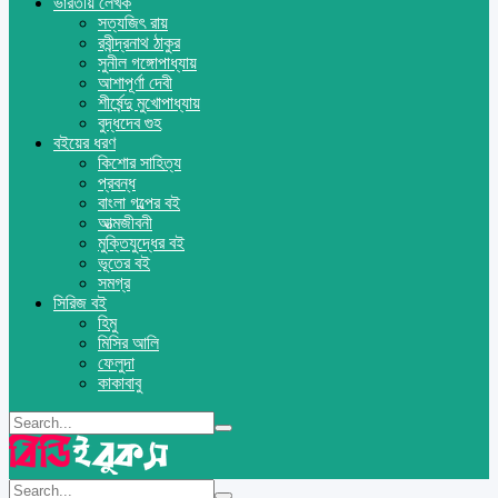
ভারতীয় লেখক
সত্যজিৎ রায়
রবীন্দ্রনাথ ঠাকুর
সুনীল গঙ্গোপাধ্যায়
আশাপূর্ণা দেবী
শীর্ষেন্দু মুখোপাধ্যায়
বুদ্ধদেব গুহ
বইয়ের ধরণ
কিশোর সাহিত্য
প্রবন্ধ
বাংলা গল্পের বই
আত্মজীবনী
মুক্তিযুদ্ধের বই
ভূতের বই
সমগ্র
সিরিজ বই
হিমু
মিসির আলি
ফেলুদা
কাকাবাবু