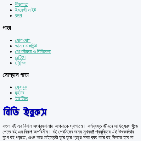
নীড়পাতা
ইংরেজী সাইট
ব্লগ
পাতা
যোগাযোগ
আমার একাউন্ট
গোপনীয়তা ও নীতিমালা
রেটিংস
ট্রেন্ডিং
সোশ্যাল পাতা
ফেসবুক
টুইটার
ইউটিউব
বাংলা বই এর বিশাল সংগ্রহশালায় আপনাকে স্বাগতম। কর্মব্যস্ত জীবনে সাহিত্যরস খুঁজে
পেতে বই এর বিকল্প অপরিসীম। বই প্রেমিদের জন্য সুখবর!! প্রযুক্তির এই উৎকর্ষতার
যুগে বই পড়তে, এখন আর লাইব্রেরী ঘুরে ঘুরে প্রচুর সময় ব্যয় করে বই কিনতে হবে না