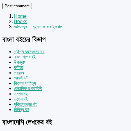
Home
Books
আগন্তুক – মুহম্মদ জাফর ইকবাল
বাংলা বইয়ের বিভাগ
প্রাপ্ত বয়স্কদের বই
বাংলা গল্পের বই
উপন্যাস
কবিতা
প্রবন্ধ
আত্মজীবনী
কিশোর সাহিত্য
বৈজ্ঞানিক কল্পকাহিনী
সমগ্র বই
ভূতের বই
মুক্তিযুদ্ধের বই
নিষিদ্ধ বই
বাংলাদেশি লেখকের বই