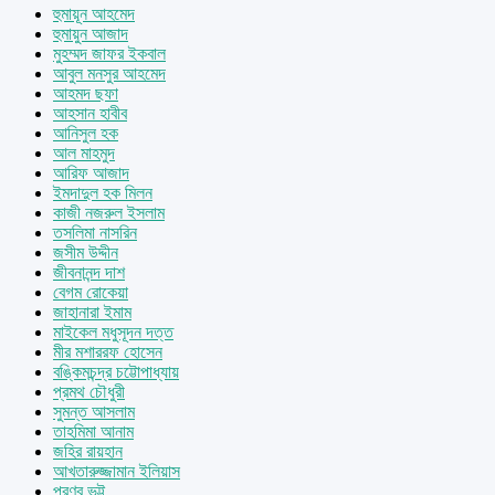
হুমায়ূন আহমেদ
হুমায়ুন আজাদ
মুহম্মদ জাফর ইকবাল
আবুল মনসুর আহমেদ
আহমদ ছফা
আহসান হাবীব
আনিসুল হক
আল মাহমুদ
আরিফ আজাদ
ইমদাদুল হক মিলন
কাজী নজরুল ইসলাম
তসলিমা নাসরিন
জসীম উদ্দীন
জীবনানন্দ দাশ
বেগম রোকেয়া
জাহানারা ইমাম
মাইকেল মধুসূদন দত্ত
মীর মশাররফ হোসেন
বঙ্কিমচন্দ্র চট্টোপাধ্যায়
প্রমথ চৌধুরী
সুমন্ত আসলাম
তাহমিমা আনাম
জহির রায়হান
আখতারুজ্জামান ইলিয়াস
প্রণব ভট্ট