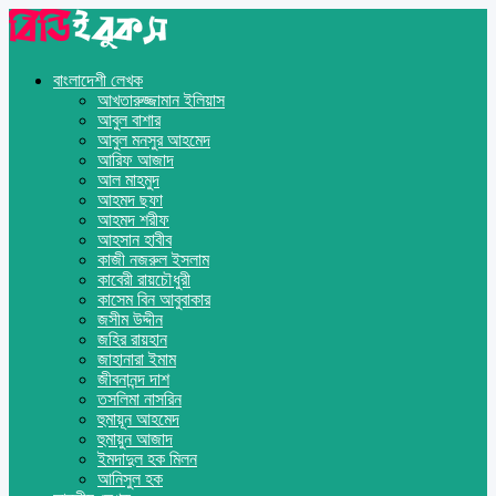
বাংলাদেশী লেখক
আখতারুজ্জামান ইলিয়াস
আবুল বাশার
আবুল মনসুর আহমেদ
আরিফ আজাদ
আল মাহমুদ
আহমদ ছফা
আহমদ শরীফ
আহসান হাবীব
কাজী নজরুল ইসলাম
কাবেরী রায়চৌধুরী
কাসেম বিন আবুবাকার
জসীম উদ্দীন
জহির রায়হান
জাহানারা ইমাম
জীবনানন্দ দাশ
তসলিমা নাসরিন
হুমায়ূন আহমেদ
হুমায়ুন আজাদ
ইমদাদুল হক মিলন
আনিসুল হক