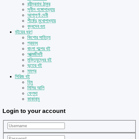
রবীন্দ্রনাথ ঠাকুর
সুনীল গঙ্গোপাধ্যায়
আশাপূর্ণা দেবী
শীর্ষেন্দু মুখোপাধ্যায়
বুদ্ধদেব গুহ
বইয়ের ধরণ
কিশোর সাহিত্য
প্রবন্ধ
বাংলা গল্পের বই
আত্মজীবনী
মুক্তিযুদ্ধের বই
ভূতের বই
সমগ্র
সিরিজ বই
হিমু
মিসির আলি
ফেলুদা
কাকাবাবু
Login to your account