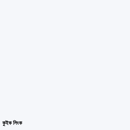
কুইক লিংক