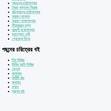
শরৎচন্দ্র চট্টোপাধ্যায়
সৈয়দ মুস্তাফা সিরাজ
বঙ্কিমচন্দ্র চট্টোপাধ্যায়
নারায়ণ সান্যাল
নারায়ণ গঙ্গোপাধ্যায়
নীহাররঞ্জন গুপ্ত
ফাল্গুনী মুখোপাধ্যায়
মহাশ্বেতা দেবী
প্রেমেন্দ্র মিত্র
পছন্দের চরিত্রের বই
হিমু সিরিজ
মিসির আলি সিরিজ
ফেলুদা
কাকাবাবু
কিরীটী রায়
মামাবাবু
ঘনাদা
পরাশর বর্মা